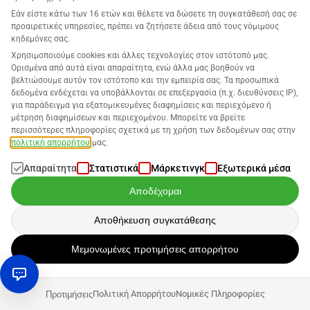
εκτυπώσετε το δικό σας λογότυπο στο
Εάν είστε κάτω των 16 ετών και θέλετε να δώσετε τη συγκατάθεσή σας σε
προαιρετικές υπηρεσίες, πρέπει να ζητήσετε άδεια από τους νόμιμους
προϊόν.
κηδεμόνες σας.
Χρησιμοποιούμε cookies και άλλες τεχνολογίες στον ιστότοπό μας.
Ορισμένα από αυτά είναι απαραίτητα, ενώ άλλα μας βοηθούν να
βελτιώσουμε αυτόν τον ιστότοπο και την εμπειρία σας. Τα προσωπικά
Όποιος θέλει να γίνει πωλητής ιδιωτικού σήματος στο
δεδομένα ενδέχεται να υποβάλλονται σε επεξεργασία (π.χ. διευθύνσεις IP),
Amazon, πρέπει να ανησυχεί πολύ λιγότερο για το
για παράδειγμα για εξατομικευμένες διαφημίσεις και περιεχόμενο ή
κέρδος του Buy Box, καθώς πωλώντας ένα προϊόν της
μέτρηση διαφημίσεων και περιεχομένου. Μπορείτε να βρείτε
περισσότερες πληροφορίες σχετικά με τη χρήση των δεδομένων σας στην
δικής του μάρκας, είναι συνήθως ο μόνος πωλητής στη
πολιτική απορρήτου
μας.
σελίδα λεπτομερειών προϊόντος (εκτός αν αδειοδοτήσει
τρίτους να πουλήσουν τη μάρκα του). Όταν έχουν
Απαραίτητα
Στατιστικά
Μάρκετινγκ
Εξωτερικά μέσα
προσελκύσει έναν πελάτη στη σελίδα τους και έχουν
Αποδέχομαι
ξυπνήσει την πρόθεση αγοράς του, είναι πολύ πιθανό
αυτός ο πελάτης να αγοράσει από αυτόν τον πωλητή.
Αποθήκευση συγκατάθεσης
Μεμονωμένες προτιμήσεις απορρήτου
Πολιτική Απορρήτου
Νομικές Πληροφορίες
Προτιμήσεις