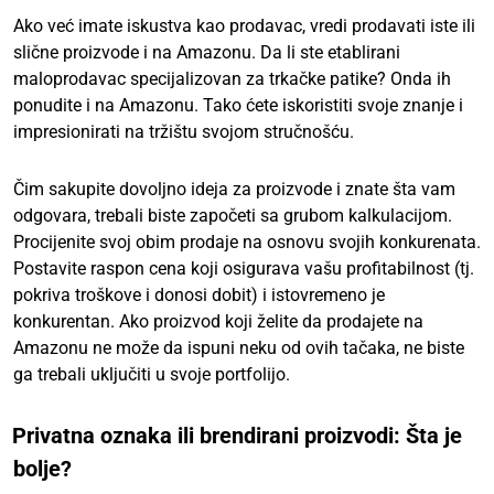
Ako već imate iskustva kao prodavac, vredi prodavati iste ili
slične proizvode i na Amazonu. Da li ste etablirani
maloprodavac specijalizovan za trkačke patike? Onda ih
ponudite i na Amazonu. Tako ćete iskoristiti svoje znanje i
impresionirati na tržištu svojom stručnošću.
Čim sakupite dovoljno ideja za proizvode i znate šta vam
odgovara, trebali biste započeti sa grubom kalkulacijom.
Procijenite svoj obim prodaje na osnovu svojih konkurenata.
Postavite raspon cena koji osigurava vašu profitabilnost (tj.
pokriva troškove i donosi dobit) i istovremeno je
konkurentan. Ako proizvod koji želite da prodajete na
Amazonu ne može da ispuni neku od ovih tačaka, ne biste
ga trebali uključiti u svoje portfolijo.
Privatna oznaka ili brendirani proizvodi: Šta je
bolje?