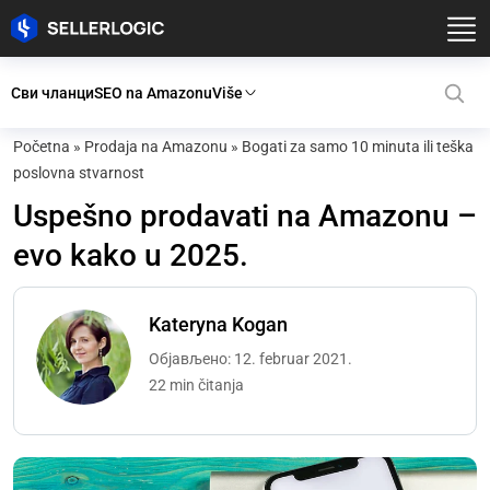
Сви чланци
SEO na Amazonu
Više
Početna
»
Prodaja na Amazonu
»
Bogati za samo 10 minuta ili teška
poslovna stvarnost
Uspešno prodavati na Amazonu –
evo kako u 2025.
Kateryna Kogan
Објављено: 12. februar 2021.
22 min čitanja