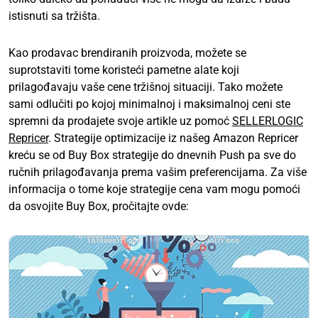
istisnuti sa tržišta.
Kao prodavac brendiranih proizvoda, možete se
suprotstaviti tome koristeći pametne alate koji
prilagođavaju vaše cene tržišnoj situaciji. Tako možete
sami odlučiti po kojoj minimalnoj i maksimalnoj ceni ste
spremni da prodajete svoje artikle uz pomoć
SELLERLOGIC
Repricer
. Strategije optimizacije iz našeg Amazon Repricer
kreću se od Buy Box strategije do dnevnih Push pa sve do
ručnih prilagođavanja prema vašim preferencijama. Za više
informacija o tome koje strategije cena vam mogu pomoći
da osvojite Buy Box, pročitajte ovde: