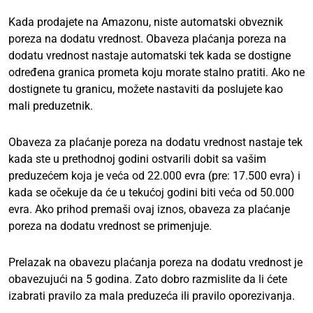
Kada prodajete na Amazonu, niste automatski obveznik
poreza na dodatu vrednost. Obaveza plaćanja poreza na
dodatu vrednost nastaje automatski tek kada se dostigne
određena granica prometa koju morate stalno pratiti. Ako ne
dostignete tu granicu, možete nastaviti da poslujete kao
mali preduzetnik.
Obaveza za plaćanje poreza na dodatu vrednost nastaje tek
kada ste u prethodnoj godini ostvarili dobit sa vašim
preduzećem koja je veća od 22.000 evra (pre: 17.500 evra) i
kada se očekuje da će u tekućoj godini biti veća od 50.000
evra. Ako prihod premaši ovaj iznos, obaveza za plaćanje
poreza na dodatu vrednost se primenjuje.
Prelazak na obavezu plaćanja poreza na dodatu vrednost je
obavezujući na 5 godina. Zato dobro razmislite da li ćete
izabrati pravilo za mala preduzeća ili pravilo oporezivanja.