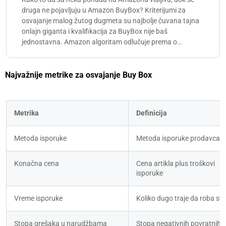
druga ne pojavljuju u Amazon BuyBox? Kriterijumi za
osvajanje malog žutog dugmeta su najbolje čuvana tajna
onlajn giganta i kvalifikacija za BuyBox nije baš
jednostavna. Amazon algoritam odlučuje prema o…
Najvažnije metrike za osvajanje Buy Box
Metrika
Definicija
Metoda isporuke
Metoda isporuke prodavca
Konačna cena
Cena artikla plus troškovi 
isporuke
Vreme isporuke
Koliko dugo traje da roba sti
Stopa grešaka u narudžbama
Stopa negativnih povratnih 