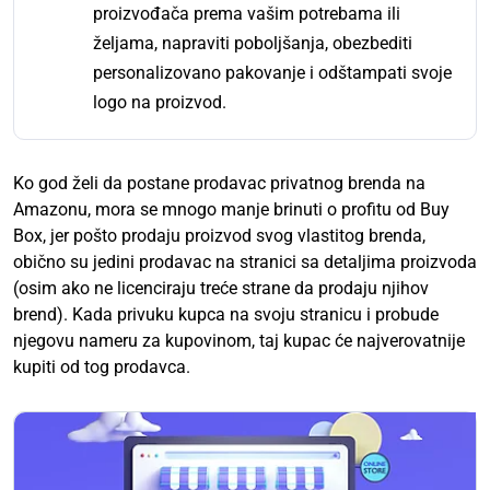
proizvođača prema vašim potrebama ili
željama, napraviti poboljšanja, obezbediti
personalizovano pakovanje i odštampati svoje
logo na proizvod.
Ko god želi da postane prodavac privatnog brenda na
Amazonu, mora se mnogo manje brinuti o profitu od Buy
Box, jer pošto prodaju proizvod svog vlastitog brenda,
obično su jedini prodavac na stranici sa detaljima proizvoda
(osim ako ne licenciraju treće strane da prodaju njihov
brend). Kada privuku kupca na svoju stranicu i probude
njegovu nameru za kupovinom, taj kupac će najverovatnije
kupiti od tog prodavca.