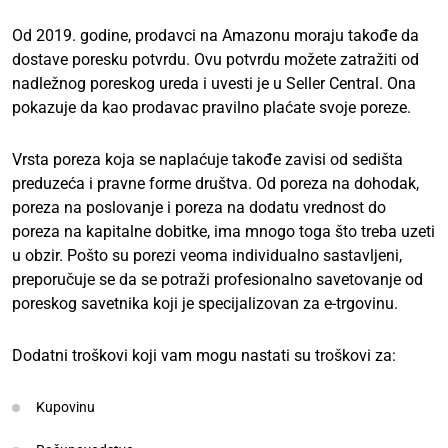
Od 2019. godine, prodavci na Amazonu moraju takođe da
dostave poresku potvrdu. Ovu potvrdu možete zatražiti od
nadležnog poreskog ureda i uvesti je u Seller Central. Ona
pokazuje da kao prodavac pravilno plaćate svoje poreze.
Vrsta poreza koja se naplaćuje takođe zavisi od sedišta
preduzeća i pravne forme društva. Od poreza na dohodak,
poreza na poslovanje i poreza na dodatu vrednost do
poreza na kapitalne dobitke, ima mnogo toga što treba uzeti
u obzir. Pošto su porezi veoma individualno sastavljeni,
preporučuje se da se potraži profesionalno savetovanje od
poreskog savetnika koji je specijalizovan za e-trgovinu.
Dodatni troškovi koji vam mogu nastati su troškovi za:
Kupovinu