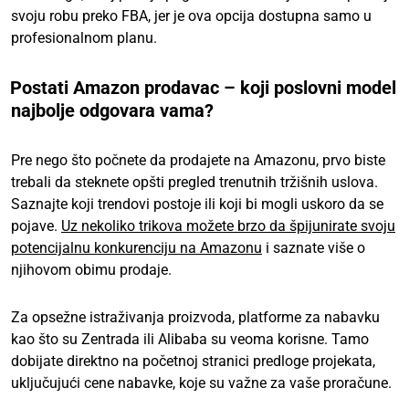
svoju robu preko FBA, jer je ova opcija dostupna samo u
profesionalnom planu.
Postati Amazon prodavac – koji poslovni model
najbolje odgovara vama?
Pre nego što počnete da prodajete na Amazonu, prvo biste
trebali da steknete opšti pregled trenutnih tržišnih uslova.
Saznajte koji trendovi postoje ili koji bi mogli uskoro da se
pojave.
Uz nekoliko trikova možete brzo da špijunirate svoju
potencijalnu konkurenciju na Amazonu
i saznate više o
njihovom obimu prodaje.
Za opsežne istraživanja proizvoda, platforme za nabavku
kao što su Zentrada ili Alibaba su veoma korisne. Tamo
dobijate direktno na početnoj stranici predloge projekata,
uključujući cene nabavke, koje su važne za vaše proračune.