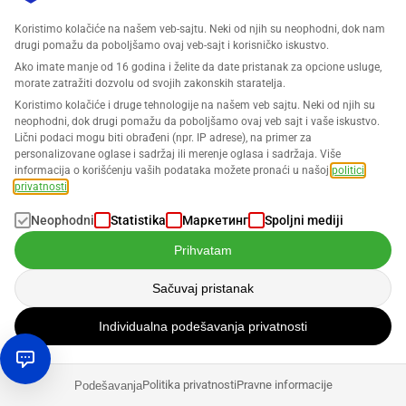
Ko želi da postane prodavac na Amazonu, prvo
mora pronaći pravi proizvod
Koristimo kolačiće na našem veb-sajtu. Neki od njih su neophodni, dok nam
drugi pomažu da poboljšamo ovaj veb-sajt i korisničko iskustvo.
Ako imate manje od 16 godina i želite da date pristanak za opcione usluge,
Ko želi da prodaje na Amazonu, ne bi trebao da se fokusira
morate zatražiti dozvolu od svojih zakonskih staratelja.
samo na svoju prodavnicu i svoje proizvode. Na kraju
Koristimo kolačiće i druge tehnologije na našem veb sajtu. Neki od njih su
krajeva, najbolji proizvod ne koristi ništa ako je tržište
neophodni, dok drugi pomažu da poboljšamo ovaj veb sajt i vaše iskustvo.
Lični podaci mogu biti obrađeni (npr. IP adrese), na primer za
zasićeno, nema potražnje ili je konkurencija prevelika. Ko
personalizovane oglase i sadržaj ili merenje oglasa i sadržaja. Više
želi da posluje isključivo iz ekonomskih razloga, trebao bi
informacija o korišćenju vaših podataka možete pronaći u našoj
politici
delovati tamo gde može „što jednostavnije“ profitabilno
privatnosti
.
prodavati.
Neophodni
Statistika
Маркетинг
Spoljni mediji
Prihvatam
Analiza tržišta
Sačuvaj pristanak
Analiza tržišta treba da se sprovodi redovno za sve
Individualna podešavanja privatnosti
opslužene (ili ciljne) tržišta i proizvode, kako bi se trendovi i
razvoj mogli predvideti što je pre moguće. Na taj način
možete rano reagovati i profitirati od toga. Kada
Politika privatnosti
Pravne informacije
Podešavanja
konkurencija raste, možete odmah delovati, a to je moguće