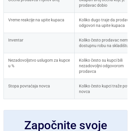
prodavac dobio
Vreme reakcije na upite kupaca
Koliko dugo traje da prodava
odgovori na upite kupaca
Inventar
Koliko često prodavac nema 
dostupnu robu na skladištu
Nezadovoljstvo uslugom za kupce 
Koliko često su kupci bili 
u %
nezadovoljni odgovorom 
prodavca
Stopa povraćaja novca
Koliko često kupci traže povr
novca
Započnite svoje