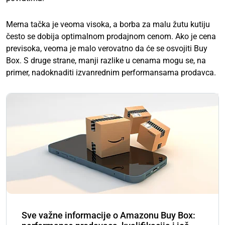
Merna tačka je veoma visoka, a borba za malu žutu kutiju
često se dobija optimalnom prodajnom cenom. Ako je cena
previsoka, veoma je malo verovatno da će se osvojiti Buy
Box. S druge strane, manji razlike u cenama mogu se, na
primer, nadoknaditi izvanrednim performansama prodavca.
Sve važne informacije o Amazonu Buy Box: