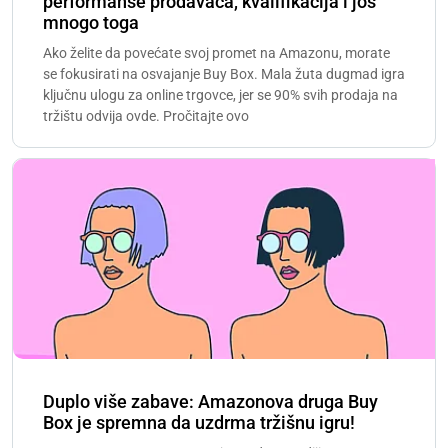
performanse prodavaca, kvalifikacija i još
mnogo toga
Ako želite da povećate svoj promet na Amazonu, morate
se fokusirati na osvajanje Buy Box. Mala žuta dugmad igra
ključnu ulogu za online trgovce, jer se 90% svih prodaja na
tržištu odvija ovde. Pročitajte ovo
Duplo više zabave: Amazonova druga Buy
Box je spremna da uzdrma tržišnu igru!