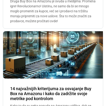
Druga Buy Box na Amazonu je svuda u medijima: Promena
igre! Revolucionarno! Uistinu, ne samo da bi se mnogo
moglo promeniti za kupce, već se i prodavci na tržištu
moraju pripremiti za nove uslove. Šta to može značiti za
prodavce, možete pročitati ovde!
14 najvažnijih kriterijuma za osvajanje Buy
Box na Amazonu i kako da zadržite svoje
metrike pod kontrolom
Kako to da su neka ponuda na Amazonu vidljiva, dok se