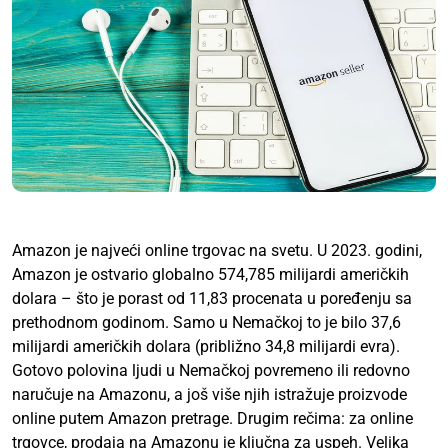
Amazon je najveći online trgovac na svetu. U 2023. godini,
Amazon je ostvario globalno 574,785 milijardi američkih
dolara – što je porast od 11,83 procenata u poređenju sa
prethodnom godinom. Samo u Nemačkoj to je bilo 37,6
milijardi američkih dolara (približno 34,8 milijardi evra).
Gotovo polovina ljudi u Nemačkoj povremeno ili redovno
naručuje na Amazonu, a još više njih istražuje proizvode
online putem Amazon pretrage. Drugim rečima: za online
trgovce, prodaja na Amazonu je ključna za uspeh. Velika