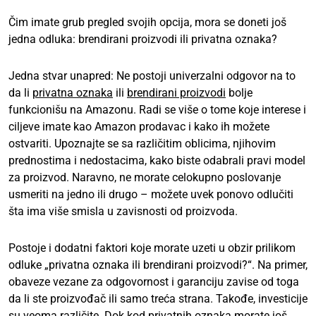
Čim imate grub pregled svojih opcija, mora se doneti još
jedna odluka: brendirani proizvodi ili privatna oznaka?
Jedna stvar unapred: Ne postoji univerzalni odgovor na to
da li
privatna oznaka
ili
brendirani proizvodi
bolje
funkcionišu na Amazonu. Radi se više o tome koje interese i
ciljeve imate kao Amazon prodavac i kako ih možete
ostvariti. Upoznajte se sa različitim oblicima, njihovim
prednostima i nedostacima, kako biste odabrali pravi model
za proizvod. Naravno, ne morate celokupno poslovanje
usmeriti na jedno ili drugo – možete uvek ponovo odlučiti
šta ima više smisla u zavisnosti od proizvoda.
Postoje i dodatni faktori koje morate uzeti u obzir prilikom
odluke „privatna oznaka ili brendirani proizvodi?“. Na primer,
obaveze vezane za odgovornost i garanciju zavise od toga
da li ste proizvođač ili samo treća strana. Takođe, investicije
su veoma različite. Dok kod privatnih oznaka morate još