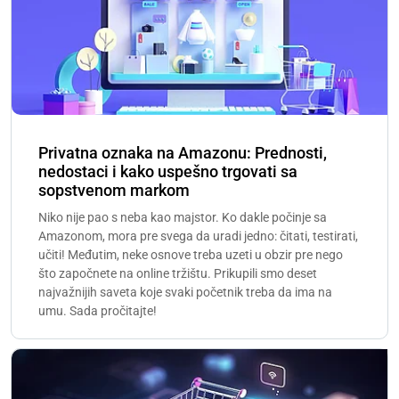
Privatna oznaka na Amazonu: Prednosti,
nedostaci i kako uspešno trgovati sa
sopstvenom markom
Niko nije pao s neba kao majstor. Ko dakle počinje sa
Amazonom, mora pre svega da uradi jedno: čitati, testirati,
učiti! Međutim, neke osnove treba uzeti u obzir pre nego
što započnete na online tržištu. Prikupili smo deset
najvažnijih saveta koje svaki početnik treba da ima na
umu. Sada pročitajte!