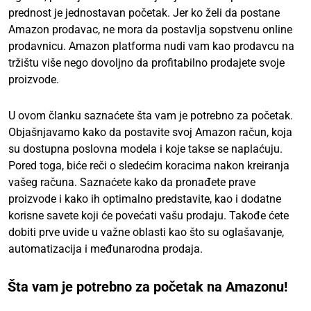
prednost je jednostavan početak. Jer ko želi da postane
Amazon prodavac, ne mora da postavlja sopstvenu online
prodavnicu. Amazon platforma nudi vam kao prodavcu na
tržištu više nego dovoljno da profitabilno prodajete svoje
proizvode.
U ovom članku saznaćete šta vam je potrebno za početak.
Objašnjavamo kako da postavite svoj Amazon račun, koja
su dostupna poslovna modela i koje takse se naplaćuju.
Pored toga, biće reči o sledećim koracima nakon kreiranja
vašeg računa. Saznaćete kako da pronađete prave
proizvode i kako ih optimalno predstavite, kao i dodatne
korisne savete koji će povećati vašu prodaju. Takođe ćete
dobiti prve uvide u važne oblasti kao što su oglašavanje,
automatizacija i međunarodna prodaja.
Šta vam je potrebno za početak na Amazonu!