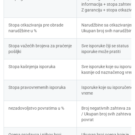
informacija + stopa zahteva 
Z garanciju + stopa otkaziva
Stopa otkazivanja pre obrade 
Narudžbine sa otkazivanjem 
narudžbine u %
Ukupan broj svih narudžbina
Stopa važećih brojeva za praćenje 
Sve isporuke čiji se status 
pošiljki
isporuke može pratiti
Stopa kašnjenja isporuka
Sve isporuke koje su isporuče
kasnije od naznačenog vre
Stopa pravovremenih isporuka
Isporuke koje su isporučene n
vreme
nezadovoljstvo povratima u %
Broj negativnih zahteva za po
/ Ukupan broj svih zahteva za
povrat
Ocena prodavca i njihov broj
Ukupan broj ocena koje je 