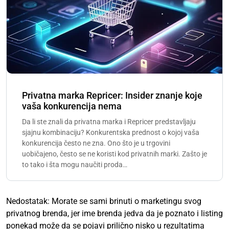
Privatna marka Repricer: Insider znanje koje
vaša konkurencija nema
Da li ste znali da privatna marka i Repricer predstavljaju
sjajnu kombinaciju? Konkurentska prednost o kojoj vaša
konkurencija često ne zna. Ono što je u trgovini
uobičajeno, često se ne koristi kod privatnih marki. Zašto je
to tako i šta mogu naučiti proda…
Nedostatak: Morate se sami brinuti o marketingu svog
privatnog brenda, jer ime brenda jedva da je poznato i listing
ponekad može da se pojavi prilično nisko u rezultatima