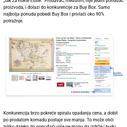
„lak za nokte Essie.“ Prodavac, međutim, nije jedini ponuđač
proizvoda, i dolazi do konkurencije za Buy Box. Samo
najbolja ponuda pobedi Buy Box i privlači oko 90%
potražnje.
Konkurencija brzo pokreće spiralu opadanja cena, a dobit
po prodatom komadu postaje sve manja. To može otići
toliko daleko da ponuđači više ne mogu da izdrže i budu