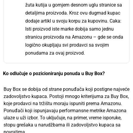
žuta kutija u gornjem desnom uglu stranice sa
detaljima proizvoda. Kroz ovu dugmad kupac
dodaje artikl u svoju korpu za kupovinu. Caka:
Isti proizvod iste marke dobija samo jednu
stranicu proizvoda na Amazonu – gde se onda
logično okupljaju svi prodavci sa svojim
ponudama za ovaj proizvod.
Ko odlučuje o pozicioniranju ponuda u Buy Box?
Buy Box se dobija od strane ponuđača koji postigne najveće
zadovoljstvo kupaca. Postoji mnogo kriterijuma za Buy Box,
koje prodavci na tržištu moraju ispuniti prema Amazonu.
Ponuđači koji ispunjavaju performansne metrike Amazona
ulaze u uži izbor. To uključuje, na primer, vreme isporuke,
stopu grešaka u narudžbama ili zadovoljstvo kupaca sa
povratima.