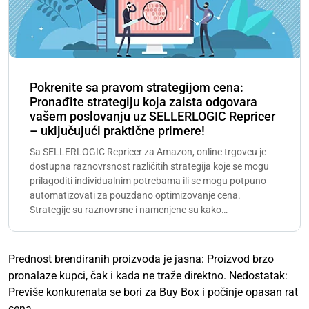
Pokrenite sa pravom strategijom cena:
Pronađite strategiju koja zaista odgovara
vašem poslovanju uz SELLERLOGIC Repricer
– uključujući praktične primere!
Sa SELLERLOGIC Repricer za Amazon, online trgovcu je
dostupna raznovrsnost različitih strategija koje se mogu
prilagoditi individualnim potrebama ili se mogu potpuno
automatizovati za pouzdano optimizovanje cena.
Strategije su raznovrsne i namenjene su kako…
Prednost brendiranih proizvoda je jasna: Proizvod brzo
pronalaze kupci, čak i kada ne traže direktno. Nedostatak:
Previše konkurenata se bori za Buy Box i počinje opasan rat
cena.