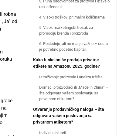
3. Puna odgovornost za proizvod i izjava o
usklađenosti
li robna
4. Visoki troškovi pri malim količinama
a „Ja” od
5. Visok marketingški trošak za
g
promociju brenda i proizvoda
6. Poslednje, ali ne manje važno – često
je potrebno početno kapital.
om
poruku
Kako funkcioniše prodaja privatne
etikete na Amazonu 2025. godine?
Istraživanje proizvoda i analiza tržišta
Domaći proizvođači ili „Made in China“ –
šta odgovara vašem poslovanju sa
privatnom etiketom?
igraće
 na
Otvaranje prodavničkog naloga – šta
njim
odgovara vašem poslovanju sa
privatnom etiketom?
ao
u
Individualni tarif