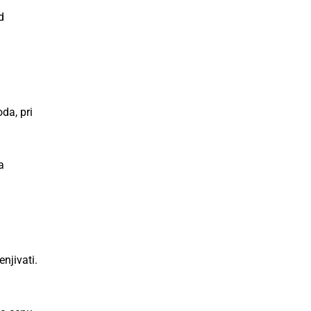
d
da, pri
a
njivati.