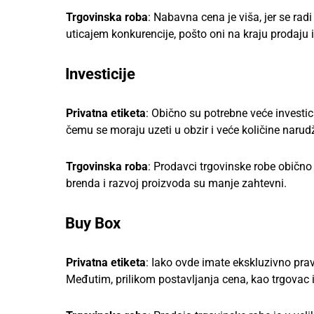
Trgovinska roba
: Nabavna cena je viša, jer se ra
uticajem konkurencije, pošto oni na kraju prodaju 
Investicije
Privatna etiketa
: Obično su potrebne veće investic
čemu se moraju uzeti u obzir i veće količine narud
Trgovinska roba
: Prodavci trgovinske robe obično 
brenda i razvoj proizvoda su manje zahtevni.
Buy Box
Privatna etiketa
: Iako ovde imate ekskluzivno prav
Međutim, prilikom postavljanja cena, kao trgovac 