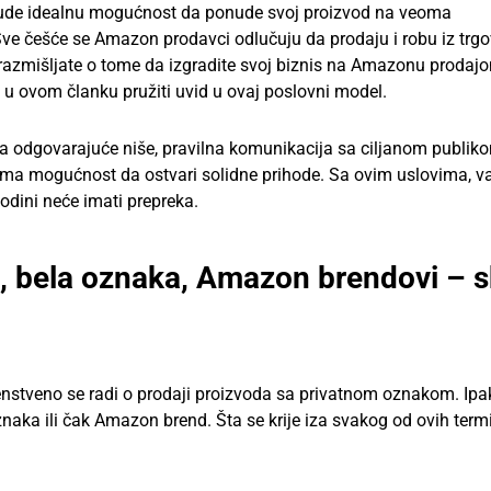
nude idealnu mogućnost da ponude svoj proizvod na veoma
Sve češće se Amazon prodavci odlučuju da prodaju i robu iz trgo
azmišljate o tome da izgradite svoj biznis na Amazonu prodaj
 ovom članku pružiti uvid u ovaj poslovni model.
cija odgovarajuće niše, pravilna komunikacija sa ciljanom publik
o ima mogućnost da ostvari solidne prihode. Sa ovim uslovima, v
dini neće imati prepreka.
a, bela oznaka, Amazon brendovi – 
nstveno se radi o prodaji proizvoda sa privatnom oznakom. Ipa
naka ili čak Amazon brend. Šta se krije iza svakog od ovih term