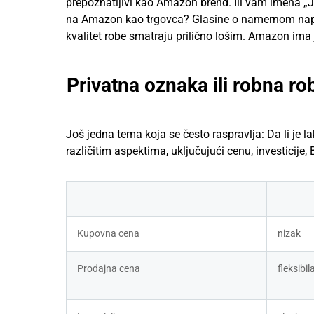
prepoznatljivi kao Amazon brend. Ili vam imena „Ja
na Amazon kao trgovca? Glasine o namernom napadu 
kvalitet robe smatraju prilično lošim. Amazon im
Privatna oznaka ili robna r
Još jedna tema koja se često raspravlja: Da li je l
različitim aspektima, uključujući cenu, investicije, B
Kupovna cena
nizak
Prodajna cena
fleksibil