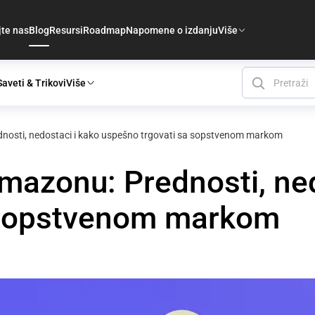
jte nas
Blog
Resursi
Roadmap
Napomene o izdanju
Više
Saveti & Trikovi
Više
nosti, nedostaci i kako uspešno trgovati sa sopstvenom markom
mazonu: Prednosti, ned
 sopstvenom markom