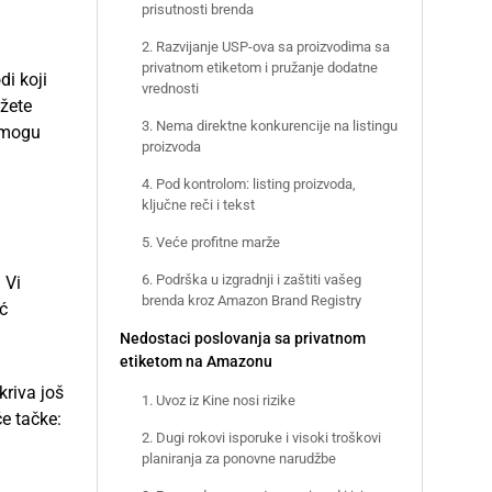
prisutnosti brenda
2. Razvijanje USP-ova sa proizvodima sa
privatnom etiketom i pružanje dodatne
di koji
vrednosti
žete
3. Nema direktne konkurencije na listingu
i mogu
proizvoda
4. Pod kontrolom: listing proizvoda,
ključne reči i tekst
5. Veće profitne marže
6. Podrška u izgradnji i zaštiti vašeg
 Vi
brenda kroz Amazon Brand Registry
ć
Nedostaci poslovanja sa privatnom
etiketom na Amazonu
kriva još
1. Uvoz iz Kine nosi rizike
će tačke:
2. Dugi rokovi isporuke i visoki troškovi
planiranja za ponovne narudžbe