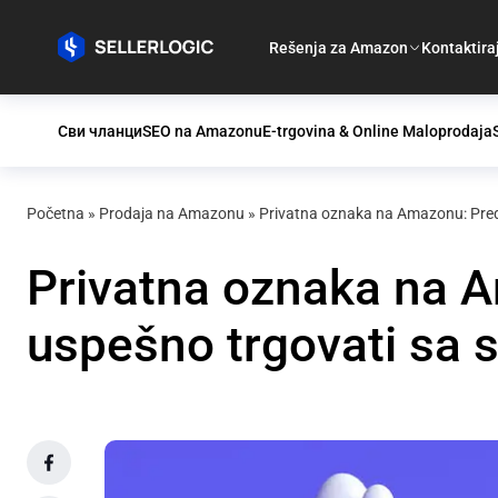
Rešenja za Amazon
Kontaktira
Сви чланци
SEO na Amazonu
E-trgovina & Online Maloprodaja
Početna
»
Prodaja na Amazonu
»
Privatna oznaka na Amazonu: Pred
Privatna oznaka na A
uspešno trgovati sa