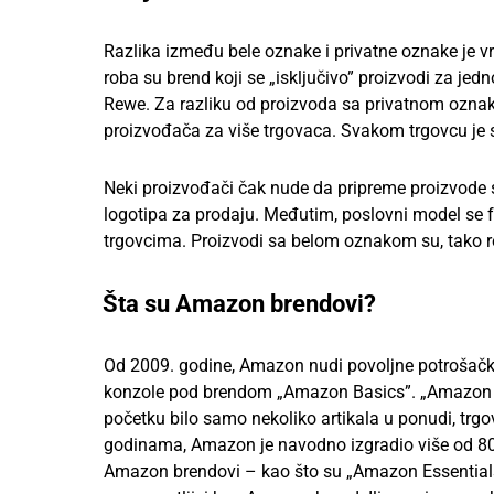
Razlika između bele oznake i privatne oznake je vr
roba su brend koji se „isključivo” proizvodi za jed
Rewe. Za razliku od proizvoda sa privatnom ozna
proizvođača za više trgovaca. Svakom trgovcu je
Neki proizvođači čak nude da pripreme proizvo
logotipa za prodaju. Međutim, poslovni model se f
trgovcima. Proizvodi sa belom oznakom su, tako re
Šta su Amazon brendovi?
Od 2009. godine, Amazon nudi povoljne potrošačke ar
konzole pod brendom „Amazon Basics”. „Amazon Ba
početku bilo samo nekoliko artikala u ponudi, trgo
godinama, Amazon je navodno izgradio više od 80 
Amazon brendovi – kao što su „Amazon Essentials” 