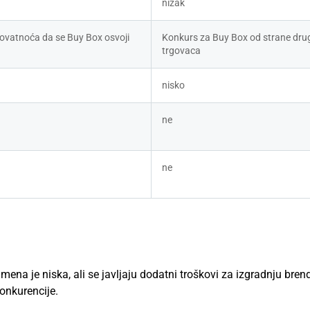
nizak
ovatnoća da se Buy Box osvoji
Konkurs za Buy Box od strane drug
trgovaca
nisko
ne
ne
ena je niska, ali se javljaju dodatni troškovi za izgradnju brend
onkurencije.