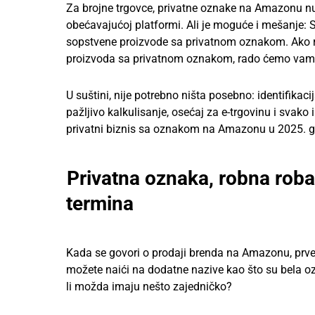
Za brojne trgovce, privatne oznake na Amazonu 
obećavajućoj platformi. Ali je moguće i mešanje: 
sopstvene proizvode sa privatnom oznakom. Ako r
proizvoda sa privatnom oznakom, rado ćemo vam u
U suštini, nije potrebno ništa posebno: identifika
pažljivo kalkulisanje, osećaj za e-trgovinu i svak
privatni biznis sa oznakom na Amazonu u 2025. go
Privatna oznaka, robna rob
termina
Kada se govori o prodaji brenda na Amazonu, prve
možete naići na dodatne nazive kao što su bela oz
li možda imaju nešto zajedničko?