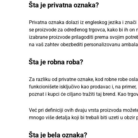
Šta je privatna oznaka?
Privatna oznaka dolazi iz engleskog jezika i znač
se proizvode za određenog trgovca, kako bi ih o
izabrane proizvode prilagoditi prema svojim potreb
na vaš zahtev obezbediti personalizovanu ambalaž
Šta je robna roba?
Za razliku od privatne oznake, kod robne robe osla
funkcionišete isključivo kao prodavac i, na primer
poznat i kupci će ciljano tražiti taj brend. Kao tr
Već pri definiciji ovih dvaju vrsta proizvoda možete
mnogo više detalja koji bi trebali biti uzeti u obz
Šta je bela oznaka?