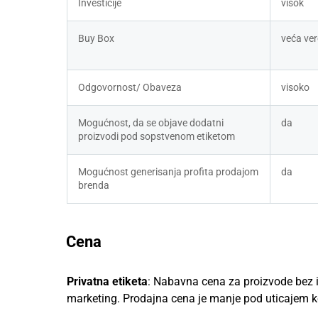
Investicije
visok 
Buy Box
veća ver
Odgovornost/ Obaveza
visoko
Mogućnost, da se objave dodatni 
da​
proizvodi pod sopstvenom etiketom
Mogućnost generisanja profita prodajom 
da
brenda
Cena
Privatna etiketa
: Nabavna cena za proizvode bez im
marketing. Prodajna cena je manje pod uticajem k