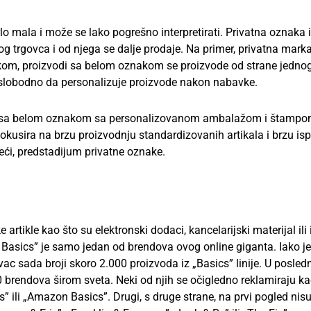
lo mala i može se lako pogrešno interpretirati. Privatna oznaka i
nog trgovca i od njega se dalje prodaje. Na primer, privatna mark
kom, proizvodi sa belom oznakom se proizvode od strane jedno
 slobodno da personalizuje proizvode nakon nabavke.
de sa belom oznakom sa personalizovanom ambalažom i štamp
okusira na brzu proizvodnju standardizovanih artikala i brzu is
ći, predstadijum privatne oznake.
tikle kao što su elektronski dodaci, kancelarijski materijal ili 
sics” je samo jedan od brendova ovog online giganta. Iako je
vac sada broji skoro 2.000 proizvoda iz „Basics” linije. U posled
brendova širom sveta. Neki od njih se očigledno reklamiraju k
ili „Amazon Basics”. Drugi, s druge strane, na prvi pogled nis