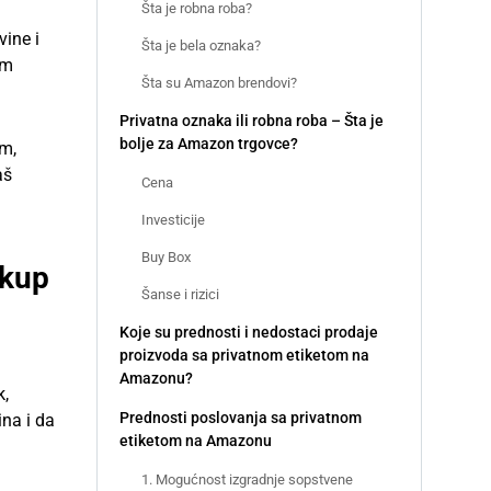
Šta je robna roba?
vine i
Šta je bela oznaka?
om
Šta su Amazon brendovi?
Privatna oznaka ili robna roba – Šta je
bolje za Amazon trgovce?
om,
aš
Cena
Investicije
Buy Box
skup
Šanse i rizici
Koje su prednosti i nedostaci prodaje
proizvoda sa privatnom etiketom na
Amazonu?
k,
Prednosti poslovanja sa privatnom
ina i da
etiketom na Amazonu
1. Mogućnost izgradnje sopstvene