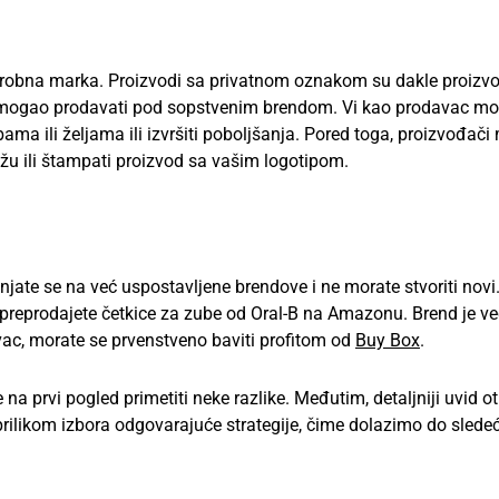
i robna marka. Proizvodi sa privatnom oznakom su dakle proizvo
n mogao prodavati pod sopstvenim brendom. Vi kao prodavac mo
ama ili željama ili izvršiti poboljšanja. Pored toga, proizvođač
u ili štampati proizvod sa vašim logotipom.
njate se na već uspostavljene brendove i ne morate stvoriti novi.
, preprodajete četkice za zube od Oral-B na Amazonu. Brend je ve
govac, morate se prvenstveno baviti profitom od
Buy Box
.
 na prvi pogled primetiti neke razlike. Međutim, detaljniji uvid ot
ir prilikom izbora odgovarajuće strategije, čime dolazimo do slede