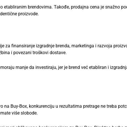
di o etabliranim brendovima. Takođe, prodajna cena je snažno po
identične proizvode.
ije za finansiranje izgradnje brenda, marketinga i razvoja proizvo
žbina i povezani troškovi dostave.
moraju manje da investiraju, jer je brend već etabliran i izgradnj
o na Buy-Box, konkurenciju u rezultatima pretrage ne treba potce
imate više slobode.