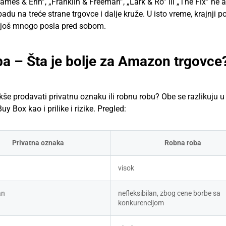
mes & Erin”, „Franklin & Freeman”, „Lark & Ro” ili „The Fix” ne 
na treće strane trgovce i dalje kruže. U isto vreme, krajnji po
a još mnogo posla pred sobom.
oba – Šta je bolje za Amazon trgovce
akše prodavati privatnu oznaku ili robnu robu? Obe se razlikuju u
uy Box kao i prilike i rizike. Pregled:
Privatna oznaka
Robna roba
visok
an
nefleksibilan, zbog cene borbe sa 
konkurencijom