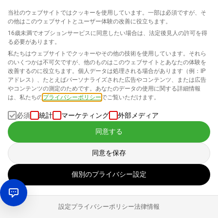
荷の準備が整ったら、プロフェッショナルプランにアップ
グレードできます。
当社のウェブサイトではクッキーを使用しています。一部は必須ですが、そ
の他はこのウェブサイトとユーザー体験の改善に役立ちます。
16歳未満でオプションサービスに同意したい場合は、法定後見人の許可を得
Amazonでの販売のためのプライベートラベル
る必要があります。
の登録
私たちはウェブサイトでクッキーやその他の技術を使用しています。それら
のいくつかは不可欠ですが、他のものはこのウェブサイトとあなたの体験を
改善するのに役立ちます。個人データは処理される場合があります（例：IP
ブランドを
DPMA
または
EUIPO
に登録することで、商標権
アドレス）、たとえばパーソナライズされた広告やコンテンツ、または広告
やコンテンツの測定のためです。あなたのデータの使用に関する詳細情報
を保護し、Amazonでプライベートラベルビジネスを運営
は、私たちの
プライバシーポリシー
でご覧いただけます。
する場合には不可欠です。登録の際には、商標保護は常に
地域的であることを見落としてはいけません。DPMAにブ
必須
統計
マーケティング
外部メディア
ランドを登録した人は、中国での無許可使用に対して法的
同意する
措置を取ることはできません。
同意を保存
個別のプライバシー設定
設定
プライバシーポリシー
法律情報