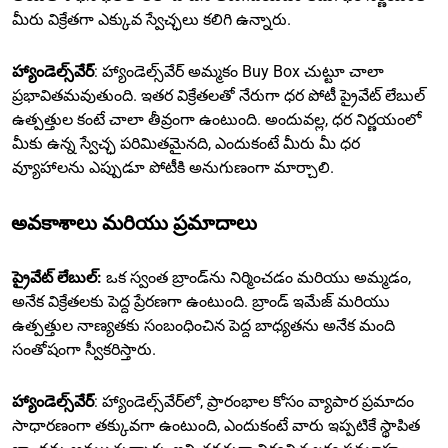
మీరు విక్రేతగా ఎక్కువ స్వేచ్ఛలు కలిగి ఉన్నారు.
హ్యాండెల్స్‌వేర్
: హ్యాండెల్స్‌వేర్ అమ్మకం Buy Box చుట్టూ చాలా
ప్రభావితమవుతుంది. ఇతర విక్రేతలతో నేరుగా ధర పోటీ ప్రైవేట్ లేబుల్
ఉత్పత్తుల కంటే చాలా తీవ్రంగా ఉంటుంది. అందువల్ల, ధర నిర్ణయంలో
మీకు ఉన్న స్వేచ్ఛ పరిమితమైనది, ఎందుకంటే మీరు మీ ధర
వ్యూహాలను ఎప్పుడూ పోటీకి అనుగుణంగా మార్చాలి.
అవకాశాలు మరియు ప్రమాదాలు
ప్రైవేట్ లేబుల్:
ఒక స్వంత బ్రాండ్‌ను నిర్మించడం మరియు అమ్మడం,
అనేక విక్రేతలకు పెద్ద ప్రేరణగా ఉంటుంది. బ్రాండ్ ఇమేజ్ మరియు
ఉత్పత్తుల నాణ్యతకు సంబంధించిన పెద్ద బాధ్యతను అనేక మంది
సంతోషంగా స్వీకరిస్తారు.
హ్యాండెల్స్‌వేర్
: హ్యాండెల్స్‌వేర్‌లో, ప్రారంభాల కోసం వ్యాపార ప్రమాదం
సాధారణంగా తక్కువగా ఉంటుంది, ఎందుకంటే వారు ఇప్పటికే స్థాపిత