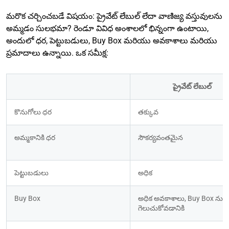
మరొక చర్చించబడే విషయం: ప్రైవేట్ లేబుల్ లేదా వాణిజ్య వస్తువులను
అమ్మడం సులభమా? రెండూ వివిధ అంశాలలో భిన్నంగా ఉంటాయి,
అందులో ధర, పెట్టుబడులు, Buy Box మరియు అవకాశాలు మరియు
ప్రమాదాలు ఉన్నాయి. ఒక సమీక్ష:
ప్రైవేట్ లేబుల్
కొనుగోలు ధర
తక్కువ
అమ్మకానికి ధర
సౌకర్యవంతమైన
పెట్టుబడులు
అధిక
Buy Box
అధిక అవకాశాలు, Buy Box ను 
గెలుచుకోవడానికి