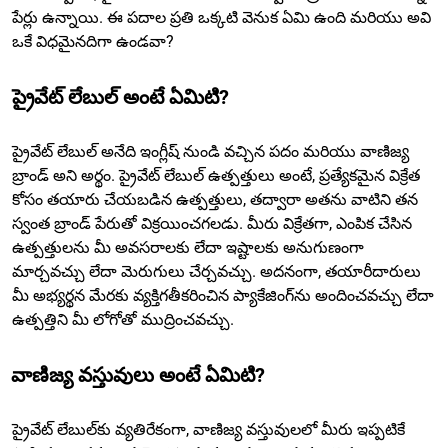
పేర్లు ఉన్నాయి. ఈ పదాల ప్రతి ఒక్కటి వెనుక ఏమి ఉంది మరియు అవి
ఒకే విధమైనదిగా ఉండవా?
ప్రైవేట్ లేబుల్ అంటే ఏమిటి?
ప్రైవేట్ లేబుల్ అనేది ఇంగ్లీష్ నుండి వచ్చిన పదం మరియు వాణిజ్య
బ్రాండ్ అని అర్థం. ప్రైవేట్ లేబుల్ ఉత్పత్తులు అంటే, ప్రత్యేకమైన విక్రేత
కోసం తయారు చేయబడిన ఉత్పత్తులు, తద్వారా అతను వాటిని తన
స్వంత బ్రాండ్ పేరుతో విక్రయించగలడు. మీరు విక్రేతగా, ఎంపిక చేసిన
ఉత్పత్తులను మీ అవసరాలకు లేదా ఇష్టాలకు అనుగుణంగా
మార్చవచ్చు లేదా మెరుగులు చేర్చవచ్చు. అదనంగా, తయారీదారులు
మీ అభ్యర్థన మేరకు వ్యక్తిగతీకరించిన ప్యాకేజింగ్‌ను అందించవచ్చు లేదా
ఉత్పత్తిని మీ లోగోతో ముద్రించవచ్చు.
వాణిజ్య వస్తువులు అంటే ఏమిటి?
ప్రైవేట్ లేబుల్‌కు వ్యతిరేకంగా, వాణిజ్య వస్తువులలో మీరు ఇప్పటికే