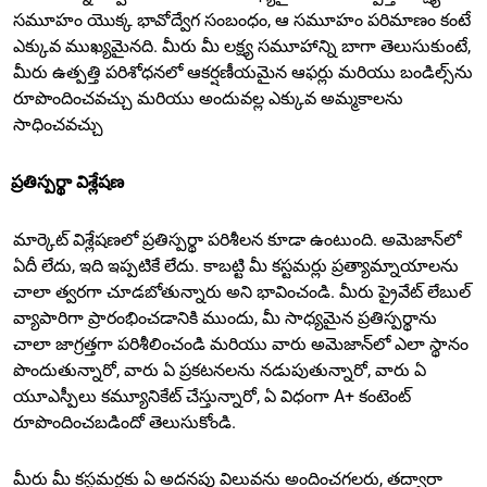
సమూహం యొక్క భావోద్వేగ సంబంధం, ఆ సమూహం పరిమాణం కంటే
ఎక్కువ ముఖ్యమైనది. మీరు మీ లక్ష్య సమూహాన్ని బాగా తెలుసుకుంటే,
మీరు ఉత్పత్తి పరిశోధనలో ఆకర్షణీయమైన ఆఫర్లు మరియు బండిల్స్‌ను
రూపొందించవచ్చు మరియు అందువల్ల ఎక్కువ అమ్మకాలను
సాధించవచ్చు
ప్రతిస్పర్థా విశ్లేషణ
మార్కెట్ విశ్లేషణలో ప్రతిస్పర్థా పరిశీలన కూడా ఉంటుంది. అమెజాన్‌లో
ఏదీ లేదు, ఇది ఇప్పటికే లేదు. కాబట్టి మీ కస్టమర్లు ప్రత్యామ్నాయాలను
చాలా త్వరగా చూడబోతున్నారు అని భావించండి. మీరు ప్రైవేట్ లేబుల్
వ్యాపారిగా ప్రారంభించడానికి ముందు, మీ సాధ్యమైన ప్రతిస్పర్థాను
చాలా జాగ్రత్తగా పరిశీలించండి మరియు వారు అమెజాన్‌లో ఎలా స్థానం
పొందుతున్నారో, వారు ఏ ప్రకటనలను నడుపుతున్నారో, వారు ఏ
యూఎస్పీలు కమ్యూనికేట్ చేస్తున్నారో, ఏ విధంగా A+ కంటెంట్
రూపొందించబడిందో తెలుసుకోండి.
మీరు మీ కస్టమర్లకు ఏ అదనపు విలువను అందించగలరు, తద్వారా