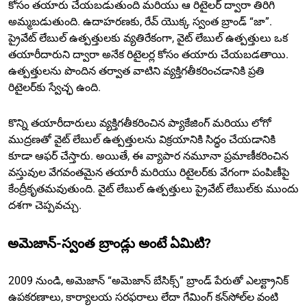
కోసం తయారు చేయబడుతుంది మరియు ఆ రిటైలర్ ద్వారా తిరిగి
అమ్మబడుతుంది. ఉదాహరణకు, రేవ్ యొక్క స్వంత బ్రాండ్ “జా”.
ప్రైవేట్ లేబుల్ ఉత్పత్తులకు వ్యతిరేకంగా, వైట్ లేబుల్ ఉత్పత్తులు ఒక
తయారీదారుని ద్వారా అనేక రిటైలర్ల కోసం తయారు చేయబడతాయి.
ఉత్పత్తులను పొందిన తర్వాత వాటిని వ్యక్తిగతీకరించడానికి ప్రతి
రిటైలర్‌కు స్వేచ్ఛ ఉంది.
కొన్ని తయారీదారులు వ్యక్తిగతీకరించిన ప్యాకేజింగ్ మరియు లోగో
ముద్రణతో వైట్ లేబుల్ ఉత్పత్తులను విక్రయానికి సిద్ధం చేయడానికి
కూడా ఆఫర్ చేస్తారు. అయితే, ఈ వ్యాపార నమూనా ప్రమాణీకరించిన
వస్తువుల వేగవంతమైన తయారీ మరియు రిటైలర్‌కు వేగంగా పంపిణీపై
కేంద్రీకృతమవుతుంది. వైట్ లేబుల్ ఉత్పత్తులు ప్రైవేట్ లేబుల్‌కు ముందు
దశగా చెప్పవచ్చు.
అమెజాన్-స్వంత బ్రాండ్లు అంటే ఏమిటి?
2009 నుండి, అమెజాన్ “అమెజాన్ బేసిక్స్” బ్రాండ్ పేరుతో ఎలక్ట్రానిక్
ఉపకరణాలు, కార్యాలయ సరఫరాలు లేదా గేమింగ్ కన్‌సోల్‌ల వంటి