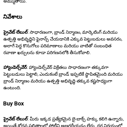
అమ్ముతాయి.
నివేశాలు
ప్రైవేట్ లేబుల్
: సాధారణంగా, బ్రాండ్ నిర్మాణం, మార్కెటింగ్ మరియు
ఉత్పత్తి అభివృద్ధిని ఫైనాన్స్ చేయడానికి ఎక్కువ పెట్టుబడులు అవసరం,
అలాగే పెద్ద కొనుగోలు పరిమాణాలు మరియు వాటితో సంబంధిత
రవాణా ఖర్చులను కూడా పరిగణనలోకి తీసుకోవాలి.
హ్యాండెల్స్‌వేర్
: హ్యాండెల్స్‌వేర్ విక్రేతలు సాధారణంగా తక్కువగా
పెట్టుబడులు పెట్టాలి, ఎందుకంటే బ్రాండ్ ఇప్పటికే స్థాపితమైంది మరియు
బ్రాండ్ నిర్మాణం మరియు ఉత్పత్తి అభివృద్ధి తక్కువ కష్టసాధ్యంగా
ఉంటుంది.
Buy Box
ప్రైవేట్ లేబుల్
: మీరు ఇక్కడ ప్రత్యేకమైన బై-బాక్స్ హక్కు కలిగి ఉన్నారు,
అయితే శోధన ఫలితాలలో పోటీని అణగదీయడం లేదు. ధర నిర్ణయంలో