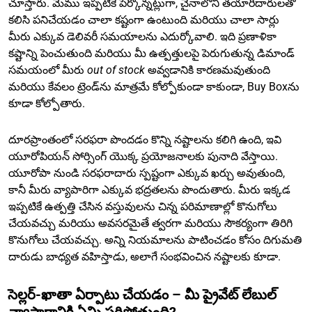
చూస్తారు. మేము ఇప్పటికే పేర్కొన్నట్లుగా, చైనాలోని తయారీదారులతో
కలిసి పనిచేయడం చాలా కష్టంగా ఉంటుంది మరియు చాలా సార్లు
మీరు ఎక్కువ డెలివరీ సమయాలను ఎదుర్కోవాలి. ఇది ప్రణాళికా
కష్టాన్ని పెంచుతుంది మరియు మీ ఉత్పత్తులపై పెరుగుతున్న డిమాండ్
సమయంలో మీరు
out of stock
అవ్వడానికి కారణమవుతుంది
మరియు కేవలం ట్రెండ్‌ను మాత్రమే కోల్పోకుండా కాకుండా, Buy Boxను
కూడా కోల్పోతారు.
దూరప్రాంతంలో సరఫరా పొందడం కొన్ని నష్టాలను కలిగి ఉంది, ఇవి
యూరోపియన్ సోర్సింగ్ యొక్క ప్రయోజనాలకు పునాది వేస్తాయి.
యూరోపా నుండి సరఫరాదారు స్పష్టంగా ఎక్కువ ఖర్చు అవుతుంది,
కానీ మీరు వ్యాపారిగా ఎక్కువ భద్రతలను పొందుతారు. మీరు ఇక్కడ
ఇప్పటికే ఉత్పత్తి చేసిన వస్తువులను చిన్న పరిమాణాల్లో కొనుగోలు
చేయవచ్చు మరియు అవసరమైతే త్వరగా మరియు సౌకర్యంగా తిరిగి
కొనుగోలు చేయవచ్చు. అన్ని నియమాలను పాటించడం కోసం దిగుమతి
దారుడు బాధ్యత వహిస్తాడు, అలాగే సంభవించిన నష్టాలకు కూడా.
సెల్లర్-ఖాతా ఏర్పాటు చేయడం – మీ ప్రైవేట్ లేబుల్