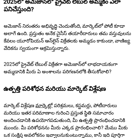
2025లో అమెజాన్‌లో ప్రైవేట్ లేబుల్ అమ్మకం ఎలా
పనిచేస్తుంది?
అమెజాన్ నిరంతరం అభివృద్ధి చెందుతోంది, మార్కెట్‌లో పోటీ కూడా
అలాగే ఉంది. ప్రస్తుతం అనేక చైనీస్ తయారీదారులు తమ వస్తువులను
కేవలం యూరోపియన్ ఆన్‌లైన్ విక్రేతలకు అమ్మడం కాకుండా, వాణిజ్య
వేదికను స్వయంగా ఆక్రమిస్తున్నారు.
2025లో ప్రైవేట్ లేబుల్ విక్రేతగా అమెజాన్‌లో లాభదాయకంగా
అమ్మడానికి మీరు ఏ అంశాలను పరిగణనలోకి తీసుకోవాలి?
ఉత్పత్తి పరిశోధన మరియు మార్కెట్ విశ్లేషణ
మార్కెట్ విశ్లేషణ
మార్కెట్
లో పరిశ్రమలు, కస్టమర్లు, పోటీదారులు
మరియు ఇతర పరిమాణాల గురించి ప్రస్తుత స్థితి సమాచారం
అందించడానికి ఉపయోగపడుతుంది, మీ ఉత్పత్తి ప్రారంభించడానికి
ముందు. మీ పరిశోధనను మీరు ఎక్కడ ప్రారంభించాలి? మేము మీకు
ఒక సంక్షిప్త అవలోకనం ఇవ్వాలనుకుంటున్నాము, కానీ ఇది పూర్తిగా