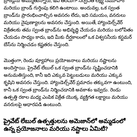
బ్రాండ్లను అమ్ముతున్నారు, ఇవి తరచుగా నిర్వచిత లక్ష్య సమూహం
మరియు బ్రాండ్ గుర్తింపు కలిగి ఉంటాయి. అందువల్ల, ఒక స్వంత
బ్రాండ్‌ను ప్రారంభించాల్సిన అవసరం లేదు, ఇది సమయం, వనరులు
మరియు నైపుణ్యాలను అవసరం చేస్తుంది. అయితే, హ్యాండెల్స్‌వేర్
విక్రేతలకు తమ స్వంత బ్రాండ్‌ను అభివృద్ధి చేయడం మరియు బలోపేతం
చేయడం సాధ్యం కాదు, ఇది మీకు దీర్ఘకాలంలో ఒక విశ్వసనీయ కస్టమర్
బేస్‌ను నిర్మించడం కష్టతరం చేస్తుంది.
మొత్తంగా, రెండు వ్యూహాలు ప్రయోజనాలు మరియు నష్టాలను
అందిస్తాయి. ప్రైవేట్ లేబుల్ ఒక స్వంత బ్రాండ్‌ను సృష్టించడానికి
అనుమతిస్తుంది, కానీ ఇది ఎక్కువ పెట్టుబడులు మరియు ఎక్కువ
కృషిని అవసరం చేస్తుంది. హ్యాండెల్స్‌వేర్ ప్రమాదం తక్కువగా ఉంటుంది,
కానీ ఒక స్వంత బ్రాండ్‌ను నిర్మించడానికి అవకాశం ఇవ్వదు. రెండు
ఉత్పత్తి రకాల మధ్య ఎంపిక విక్రేత యొక్క వ్యక్తిగత లక్ష్యాలు మరియు
వనరులపై ఆధారపడి ఉంటుంది.
ప్రైవేట్ లేబుల్ ఉత్పత్తులను అమెజాన్‌లో అమ్మడంలో
ఉన్న ప్రయోజనాలు మరియు నష్టాలు ఏమిటి?