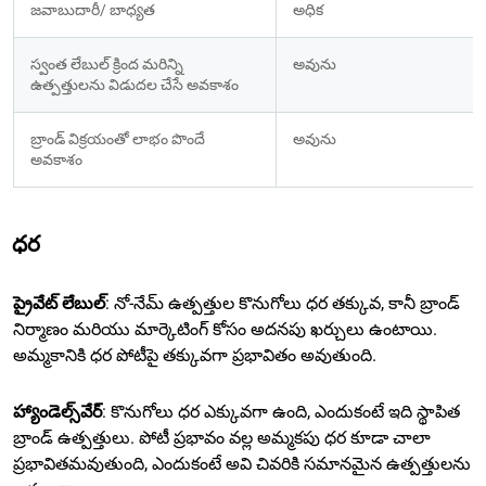
జవాబుదారీ/ బాధ్యత
అధిక
స్వంత లేబుల్ క్రింద మరిన్ని 
అవును​
ఉత్పత్తులను విడుదల చేసే అవకాశం
బ్రాండ్ విక్రయంతో లాభం పొందే 
అవును
అవకాశం
ధర
ప్రైవేట్ లేబుల్
: నో-నేమ్ ఉత్పత్తుల కొనుగోలు ధర తక్కువ, కానీ బ్రాండ్
నిర్మాణం మరియు మార్కెటింగ్ కోసం అదనపు ఖర్చులు ఉంటాయి.
అమ్మకానికి ధర పోటీపై తక్కువగా ప్రభావితం అవుతుంది.
హ్యాండెల్స్‌వేర్
: కొనుగోలు ధర ఎక్కువగా ఉంది, ఎందుకంటే ఇది స్థాపిత
బ్రాండ్ ఉత్పత్తులు. పోటీ ప్రభావం వల్ల అమ్మకపు ధర కూడా చాలా
ప్రభావితమవుతుంది, ఎందుకంటే అవి చివరికి సమానమైన ఉత్పత్తులను