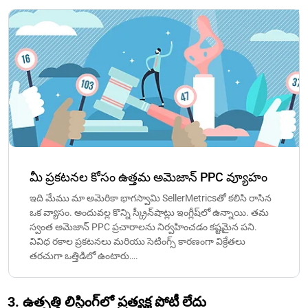
మీ ప్రకటనల కోసం ఉత్తమ అమెజాన్ PPC వ్యూహం
ఇది మేము మా అమెరికా భాగస్వామి SellerMetricsతో కలిసి రాసిన
ఒక వ్యాసం. అందువల్ల కొన్ని స్క్రీన్‌షాట్లు ఇంగ్లీష్‌లో ఉన్నాయి. తమ
స్వంత అమెజాన్ PPC ప్రచారాలను నిర్వహించడం కష్టమైన పని.
వివిధ రకాల ప్రకటనలు మరియు సెటింగ్స్ కారణంగా విక్రేతలు
తరచుగా ఒత్తిడిలో ఉంటారు….
3. ఉత్పత్తి లిస్టింగ్‌లో ప్రత్యక్ష పోటీ లేదు