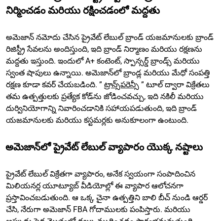
నిర్మించడం మరియు రక్షించడంలో మద్దతు
అమెజాన్ నమోదు చేసిన ప్రైవేట్ లేబుల్ బ్రాండ్ యజమానులకు బ్రాండ్
రిజిస్ట్రీ సేవలను అందిస్తుంది, ఇది బ్రాండ్ నిర్మాణం మరియు రక్షణను
మద్దతు ఇస్తుంది. ఇందులో A+ కంటెంట్, స్పాన్సర్డ్ బ్రాండ్స్ మరియు
స్వంత షాపులు ఉన్నాయి. అమెజాన్‌లో బ్రాండ్ల మరియు మేధో సంపత్తి
రక్షణ కూడా కవర్ చేయబడింది. ”
ట్రాన్స్‌పరెన్సీ
” టూల్ ద్వారా విక్రేతలు
తమ ఉత్పత్తులకు ప్రత్యేక కోడ్‌ను జోడించవచ్చు, ఇది నకిలీ మరియు
దుర్వినియోగాన్ని నివారించడానికి సహాయపడుతుంది, ఇది బ్రాండ్
యజమానులకు మరియు కస్టమర్లకు అనుకూలంగా ఉంటుంది.
అమెజాన్‌లో ప్రైవేట్ లేబుల్ వ్యాపారం యొక్క నష్టాలు
ప్రైవేట్ లేబుల్ విక్రేతగా వ్యాపారం, అనేక స్వయంగా సంపాదించిన
మిలియనర్ల యూట్యూబ్ వీడియోల్లో ఈ వ్యాపార ఆలోచనగా
ప్రస్తావించబడుతుంది. ఆ ఒక్క చైనా ఉత్పత్తిని బాలి బీచ్ నుండి ఆర్డర్
చేసి, నేరుగా అమెజాన్ FBA గోదాములకు పంపిస్తారు. మరియు