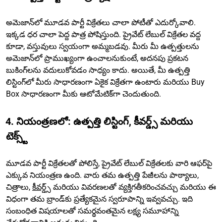
అమెజాన్‌లో మూడవ పార్టీ విక్రేతలు చాలా పోటీతో ఎదుర్కోవాలి.
ఇక్కడ ధర చాలా పెద్ద పాత్ర పోషిస్తుంది. ప్రైవేట్ లేబుల్ విక్రేతల వద్ద
కూడా, వస్తువులు స్వయంగా అమ్మబడవు. మీరు మీ ఉత్పత్తులను
అమెజాన్‌లో ప్రాముఖ్యంగా ఉంచాలనుకుంటే, అదనపు ప్రకటన
బుకింగ్‌లను వదులుకోవడం సాధ్యం కాదు. అయితే, మీ ఉత్పత్తి
లిస్టింగ్‌లో మీరు సాధారణంగా ఏకైక విక్రేతగా ఉంటారు మరియు Buy
Box సాధారణంగా మీకు ఆటోమేటిక్‌గా చెందుతుంది.
4. నియంత్రణలో: ఉత్పత్తి లిస్టింగ్, కీవర్డ్స్ మరియు
టెక్స్ట్
మూడవ పార్టీ విక్రేతలతో పోలిస్తే, ప్రైవేట్ లేబుల్ విక్రేతలకు వారి ఆఫర్‌పై
ఎక్కువ నియంత్రణ ఉంది. వారు తమ ఉత్పత్తి పేజీలను పాఠ్యాలు,
చిత్రాలు,
కీవర్డ్స్
మరియు వివరణలతో వ్యక్తిగతీకరించవచ్చు మరియు ఈ
విధంగా తమ బ్రాండ్‌కు ప్రత్యేకమైన స్వరూపాన్ని ఇవ్వవచ్చు. ఇది
సంబంధిత విషయాలతో సమర్థవంతమైన లక్ష్య సమూహాన్ని