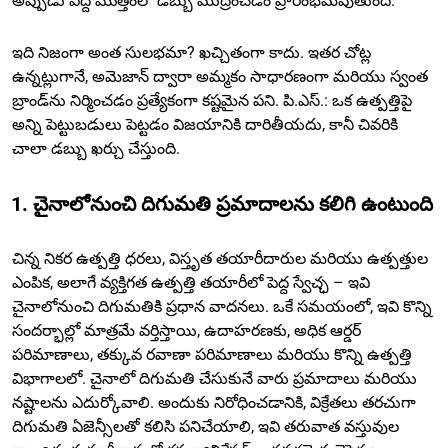
అప్పుడు పెద్ద మొత్తంలో డబ్బు ముద్రించడం ప్రారంభమవుతుంది.
ఇది నిజంగా అంత సులభమా? ఖచ్చితంగా కాదు. ఇతర చోట్ల
ఉన్నట్లుగానే, అమెజాన్ ద్వారా అమ్మకం సాధారణంగా మరియు స్వంత
బ్రాండ్‌ను నిర్మించడం ప్రత్యేకంగా కష్టమైన పని. పి.ఎస్.: ఒక ఉత్పత్తిపై
అన్ని పెట్టుబడులు పెట్టడం విజయానికి దారితీయదు, కానీ చివరికి
చాలా డబ్బు ఖర్చు చేస్తుంది.
1. చైనాలోనుంచి దిగుమతి ప్రమాదాలను కలిగి ఉంటుంది
చిన్న నికర ఉత్పత్తి ధరలు, విస్తృత తయారీదారుల మరియు ఉత్పత్తుల
ఎంపిక, అలాగే వ్యక్తిగత ఉత్పత్తి తయారీలో పెద్ద స్వేచ్ఛ – ఇవి
చైనాలోనుంచి దిగుమతికి ప్రధాన వాదనలు. ఒకే సమయంలో, ఇవి కొన్ని
సందర్భాల్లో మాత్రమే వర్తిస్తాయి, ఉదాహరణకు, అధిక ఆర్డర్
పరిమాణాలు, తక్కువ రవాణా పరిమాణాలు మరియు కొన్ని ఉత్పత్తి
విభాగాలలో. చైనాలో దిగుమతి చేసుకునే వారు ప్రమాదాలు మరియు
నష్టాలను ఎదుర్కోవాలి. అందుకు నిరోధించడానికి, విక్రేతలు తరచుగా
దిగుమతి ఏజెన్సీలతో కలిసి పనిచేయాలి, ఇవి తరువాత వస్తువుల