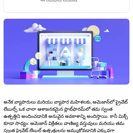
44 నిమిషాలు చదవండి
అనేక వ్యాపారులు మరియు వ్యాపార మహిళలకు, అమెజాన్‌లో ప్రైవేట్
లేబుల్స్ ఒక చాలా ఆశాజనకమైన ప్లాట్‌ఫారమ్‌లో తమ స్వంత
ఉత్పత్తిని అందించడానికి అనువైన అవకాశాన్ని అందిస్తాయి. కానీ మిక్స్
కూడా సాధ్యం: అమెజాన్ విక్రేతలు వాణిజ్య వస్తువులు మరియు తమ
స్వంత ప్రైవేట్ లేబుల్ ఉత్పత్తులను అమ్ముకోవడానికి ఎక్కువగా