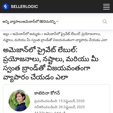
అన్ని వ్యాసాలు
అమెజాన్‌లో SEO
మరిన్ని
ఇల్లు
»
అమెజాన్‌లో అమ్మకం
»
అమెజాన్‌లో ప్రైవేట్ లేబుల్: ప్రయోజనాలు,
నష్టాలు, మరియు మీ స్వంత బ్రాండ్‌తో విజయవంతంగా వ్యాపారం చేయడం ఎలా
అమెజాన్‌లో ప్రైవేట్ లేబుల్:
ప్రయోజనాలు, నష్టాలు, మరియు మీ
స్వంత బ్రాండ్‌తో విజయవంతంగా
వ్యాపారం చేయడం ఎలా
కాటెరినా కోగన్
ప్రచురించబడింది: 15 సెప్టెంబర్, 2020
నవీకరించబడింది: 26 సెప్టెంబర్, 2025