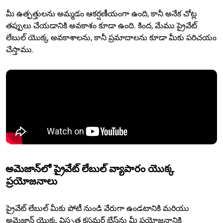
మీ ఉత్పత్తులను అమ్మడం ఆకర్షణీయంగా ఉంది, కానీ అనేక చోట్ల
తప్పులు చేయడానికి అవకాశం కూడా ఉంది. కింద, మేము ప్రైవేట్
లేబుల్ యొక్క అవకాశాలను, కానీ ప్రమాదాలను కూడా మీకు పరిచయం
చేస్తాము.
అమెజాన్‌లో ప్రైవేట్ లేబుల్ వ్యాపారం యొక్క
ప్రయోజనాలు
ప్రైవేట్ లేబుల్ మీకు పోటీ నుండి వేరుగా ఉండటానికి మరియు
అమెజాన్ యొక్క విస్తృత కస్టమర్ బేస్‌ను మీ ప్రయోజనానికి