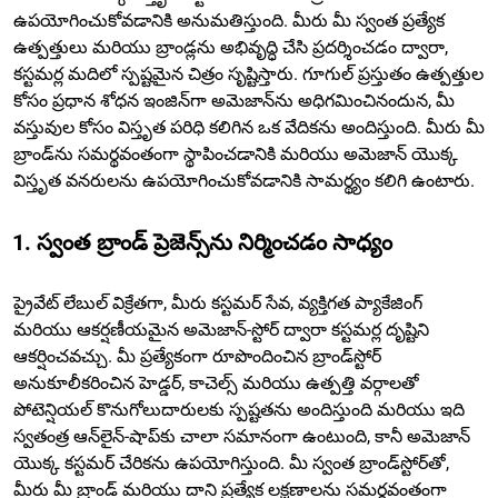
ఉపయోగించుకోవడానికి అనుమతిస్తుంది. మీరు మీ స్వంత ప్రత్యేక
ఉత్పత్తులు మరియు బ్రాండ్లను అభివృద్ధి చేసి ప్రదర్శించడం ద్వారా,
కస్టమర్ల మదిలో స్పష్టమైన చిత్రం సృష్టిస్తారు. గూగుల్ ప్రస్తుతం ఉత్పత్తుల
కోసం ప్రధాన శోధన ఇంజిన్‌గా అమెజాన్‌ను అధిగమించినందున, మీ
వస్తువుల కోసం విస్తృత పరిధి కలిగిన ఒక వేదికను అందిస్తుంది. మీరు మీ
బ్రాండ్‌ను సమర్థవంతంగా స్థాపించడానికి మరియు అమెజాన్ యొక్క
విస్తృత వనరులను ఉపయోగించుకోవడానికి సామర్థ్యం కలిగి ఉంటారు.
1. స్వంత బ్రాండ్ ప్రెజెన్స్‌ను నిర్మించడం సాధ్యం
ప్రైవేట్ లేబుల్ విక్రేతగా, మీరు కస్టమర్ సేవ, వ్యక్తిగత ప్యాకేజింగ్
మరియు ఆకర్షణీయమైన అమెజాన్-స్టోర్ ద్వారా కస్టమర్ల దృష్టిని
ఆకర్షించవచ్చు. మీ ప్రత్యేకంగా రూపొందించిన బ్రాండ్‌స్టోర్
అనుకూలీకరించిన హెడ్డర్, కాచెల్స్ మరియు ఉత్పత్తి వర్గాలతో
పోటెన్షియల్ కొనుగోలుదారులకు స్పష్టతను అందిస్తుంది మరియు ఇది
స్వతంత్ర ఆన్‌లైన్-షాప్‌కు చాలా సమానంగా ఉంటుంది, కానీ అమెజాన్
యొక్క కస్టమర్ చేరికను ఉపయోగిస్తుంది. మీ స్వంత బ్రాండ్‌స్టోర్‌తో,
మీరు మీ బ్రాండ్ మరియు దాని ప్రత్యేక లక్షణాలను సమర్థవంతంగా