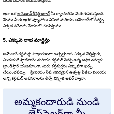
చేరుకోవడానికి అనుమతిస్తుంది.
ఇలా ఒక
అమెజాన్-కీవర్డ్-టూల్
మీ ర్యాంకింగ్‌ను మెరుగుపరుస్తుంది.
మేము మీకు ఇతర వ్యూహాలు ఏమిటి మరియు అమెజాన్‌లో కీవర్డ్స్
ఎక్కడ నమోదు చేయాలో చూపిస్తాము.
5. ఎక్కువ లాభ మార్జిన్లు
అమెజాన్ కస్టమర్లు సాధారణంగా ఉత్పత్తులకు ఎక్కువ చెల్లిస్తారు,
ఎందుకంటే ప్లాట్‌ఫామ్ మరియు కస్టమర్ సేవపై ఉన్న అధిక నమ్మకం.
బ్రాండ్‌స్టోర్ యజమానిగా, మీరు కస్టమర్లను ఎక్కువగా ఖర్చు
చేయించవచ్చు – ప్రీమియం సేవ, వివరమైన ఉత్పత్తి పేజీలు మరియు
అన్ని కస్టమర్ అవసరాలను తీర్చే విస్తృత ఆఫర్ ద్వారా.
అమ్మకందారుడి నుండి
బెస్ట్‌సెల్లర్‌గా మీ