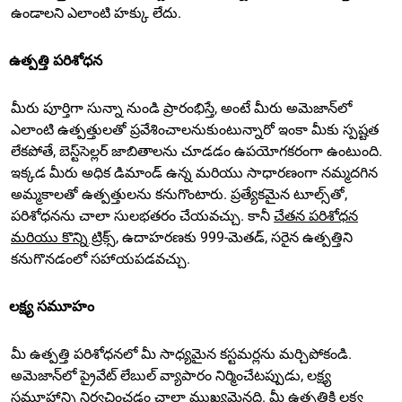
ఉండాలని ఎలాంటి హక్కు లేదు.
ఉత్పత్తి పరిశోధన
మీరు పూర్తిగా సున్నా నుండి ప్రారంభిస్తే, అంటే మీరు అమెజాన్‌లో
ఎలాంటి ఉత్పత్తులతో ప్రవేశించాలనుకుంటున్నారో ఇంకా మీకు స్పష్టత
లేకపోతే, బెస్ట్‌సెల్లర్ జాబితాలను చూడడం ఉపయోగకరంగా ఉంటుంది.
ఇక్కడ మీరు అధిక డిమాండ్ ఉన్న మరియు సాధారణంగా నమ్మదగిన
అమ్మకాలతో ఉత్పత్తులను కనుగొంటారు. ప్రత్యేకమైన టూల్స్‌తో,
పరిశోధనను చాలా సులభతరం చేయవచ్చు. కానీ
చేతన పరిశోధన
మరియు కొన్ని ట్రిక్స్
, ఉదాహరణకు 999-మెతడ్, సరైన ఉత్పత్తిని
కనుగొనడంలో సహాయపడవచ్చు.
లక్ష్య సమూహం
మీ ఉత్పత్తి పరిశోధనలో మీ సాధ్యమైన కస్టమర్లను మర్చిపోకండి.
అమెజాన్‌లో ప్రైవేట్ లేబుల్ వ్యాపారం నిర్మించేటప్పుడు, లక్ష్య
సమూహాన్ని నిర్వచించడం చాలా ముఖ్యమైనది. మీ ఉత్పత్తికి లక్ష్య