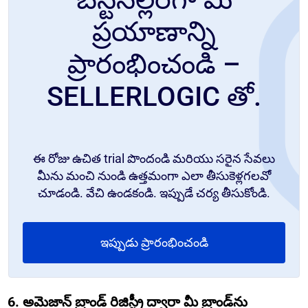
ప్రయాణాన్ని
ప్రారంభించండి –
SELLERLOGIC తో.
ఈ రోజు ఉచిత trial పొందండి మరియు సరైన సేవలు
మీను మంచి నుండి ఉత్తమంగా ఎలా తీసుకెళ్లగలవో
చూడండి. వేచి ఉండకండి. ఇప్పుడే చర్య తీసుకోండి.
ఇప్పుడు ప్రారంభించండి
6. అమెజాన్ బ్రాండ్ రిజిస్ట్రీ ద్వారా మీ బ్రాండ్‌ను