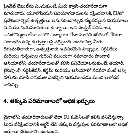
ప్రైవేట్ లేబుల్‌ను ఎంచుకుంటే, మీరు క్వాసి-తయారీదారుగా
మారుతారు. యూరోపియన్ వినియోగదారులను రక్షించడానికి, EUలో
ప్రవేశించాల్సిన ఉత్పత్తులు అనుసరించాల్సిన చట్టపరమైన నియమాలు
మరియు నియమావళులు ఉన్నాయి. ఇది ఎలక్ట్రిక్ పరికరాలు,
ఆటబొమ్మలు లేదా ఆహార పదార్థాలు లేదా మానవ శరీరంతో నేరుగా
సంబంధం ఉన్న ఉత్పత్తులపై వర్తిస్తుంది. అందువల్ల, మీరు
దిగుమతిదారుగా, ఉత్పత్తులకు అవసరమైన సాక్ష్యాలు, సర్టిఫికేట్లు
మరియు గుర్తింపుల గురించి ముందుగా సమాచారం పొందాలి.
ఆసియాలోని తయారీదారులతో కలిసి పనిచేయాలనుకుంటే, తయారీ,
లైసెన్సింగ్, సర్టిఫికేషన్, కస్టమ్ మరియు ఆసియాలో సరఫరా వంటి అన్ని
దశలను చూసే దిగుమతి ఏజెన్సీని నియమించడం మంచి ఆలోచన
కావచ్చు.
4. తక్కువ పరిమాణాలలో అధిక ఖర్చులు
చైనాలోని తయారీదారులతో లేదా EU కంపెనీలతో కలిసి పనిచేస్తున్నా,
మీరు పరీక్షించడానికి ఆర్డర్ చేసే తక్కువ వస్తువుల పరిమాణాలలో అధిక
ఖర్చులు భరించాల్సి ఉంటుంది.