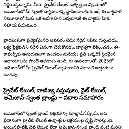
నిర్ణయిస్తున్నారు. మీరు ప్రైవేట్ లేబుల్ ఉత్పత్తుల విక్రయంతో
అమెజాన్‌లో మీ స్వంత వ్యాపారాన్ని స్థాపించాలనుకుంటే, ఈ వ్యాపార
నమూనాలో మీకు ఒక అవగాహన ఇవ్వడానికి ఈ వ్యాసం మీకు
సహాయపడుతుంది.
ప్రాథమికంగా ప్రత్యేకమైనది అవసరం లేదు: సరైన నిష్‌ను గుర్తించడం,
లక్ష్య ప్రేక్షకుడిని సరైన విధంగా చేరుకోవడం, జాగ్రత్తగా లెక్కించడం, ఈ-
కామర్స్‌కు అనుగుణంగా ఉండటం మరియు ప్రతి ఒక్కరికీ స్థిరమైన
ఆదాయాలను పొందే అవకాశం ఉంది. ఈ అవసరాలతో, 2025లో
అమెజాన్‌లో మీ ప్రైవేట్ లేబుల్ వ్యాపారానికి ఎలాంటి అడ్డంకులు
ఉండవు.
ప్రైవేట్ లేబుల్, వాణిజ్య వస్తువులు, వైట్ లేబుల్,
అమెజాన్-స్వంత బ్రాండ్లు – పదాల సమాహారం
అమెజాన్‌లో స్వంత బ్రాండ్ విక్రయాన్ని మాట్లాడినప్పుడు, అది
ప్రధానంగా ప్రైవేట్ లేబుల్ ఉత్పత్తుల విక్రయంపై దృష్టి సారిస్తుంది.
అయినప్పటికీ, వైట్ లేబుల్ లేదా అమెజాన్-స్వంత బ్రాండ్ వంటి మరిన్ని