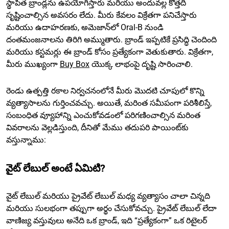
స్థాపిత బ్రాండ్లను ఉపయోగిస్తారు మరియు అందువల్ల కొత్తది
సృష్టించాల్సిన అవసరం లేదు. మీరు కేవలం విక్రేతగా పనిచేస్తారు
మరియు ఉదాహరణకు, అమెజాన్‌లో Oral-B నుండి
దంతమంజనాలను తిరిగి అమ్ముతారు. బ్రాండ్ ఇప్పటికే ప్రసిద్ధి చెందింది
మరియు కస్టమర్లు ఈ బ్రాండ్ కోసం ప్రత్యేకంగా వెతుకుతారు. విక్రేతగా,
మీరు ముఖ్యంగా
Buy Box
యొక్క లాభంపై దృష్టి సారించాలి.
రెండు ఉత్పత్తి రకాల నిర్వచనంలోనే మీరు మొదటి చూపులో కొన్ని
వ్యత్యాసాలను గుర్తించవచ్చు. అయితే, మరింత సమీపంగా పరిశీలిస్తే,
సంబంధిత వ్యూహాన్ని ఎంచుకోవడంలో పరిగణించాల్సిన మరింత
వివరాలను వెల్లడిస్తుంది, దీనితో మేము తదుపరి పాయింట్‌కు
వస్తున్నాము:
వైట్ లేబుల్ అంటే ఏమిటి?
వైట్ లేబుల్ మరియు ప్రైవేట్ లేబుల్ మధ్య వ్యత్యాసం చాలా చిన్నది
మరియు సులభంగా తప్పుగా అర్థం చేసుకోవచ్చు. ప్రైవేట్ లేబుల్ లేదా
వాణిజ్య వస్తువులు అనేది ఒక బ్రాండ్, ఇది “ప్రత్యేకంగా” ఒక రిటైలర్