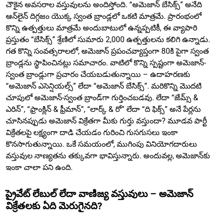
చౌకైన అవసరాల వస్తువులను అందిస్తోంది. “అమెజాన్ బేసిక్స్” అనేది
ఆన్‌లైన్ దిగ్గజం యొక్క స్వంత బ్రాండ్లలో ఒకటి మాత్రమే. ప్రారంభంలో
కొన్ని ఉత్పత్తులు మాత్రమే అందుబాటులో ఉన్నప్పటికీ, ఈ వ్యాపారి
ప్రస్తుతం “బేసిక్స్” శ్రేణిలో సుమారు 2,000 ఉత్పత్తులను కలిగి ఉన్నాడు.
గత కొన్ని సంవత్సరాలలో, అమెజాన్ ప్రపంచవ్యాప్తంగా 80కి పైగా స్వంత
బ్రాండ్లను స్థాపించినట్లు సమాచారం. వాటిలో కొన్ని స్పష్టంగా అమెజాన్-
స్వంత బ్రాండ్లుగా ప్రచారం చేయబడుతున్నాయి – ఉదాహరణకు
“అమెజాన్ ఎసెన్షియల్స్” లేదా “అమెజాన్ బేసిక్స్”. మరికొన్ని మొదటి
చూపులో అమెజాన్-స్వంత బ్రాండ్‌గా గుర్తించబడవు. లేదా “జేమ్స్ &
ఎరిన్”, “ఫ్రాంక్లిన్ & ఫ్రీమాన్”, “లార్క్ & రో” లేదా “ది ఫిక్స్” అనే పేర్లను
చూసినప్పుడు అమెజాన్ విక్రేతగా మీకు గుర్తు వస్తుందా? మూడవ పార్టీ
విక్రేతలపై లక్ష్యంగా దాడి చేయడం గురించి గుసగుసలు ఇంకా
కొనసాగుతున్నాయి. ఒకే సమయంలో, ముగింపు వినియోగదారులు
వస్తువుల నాణ్యతను తక్కువగా భావిస్తున్నారు. అందువల్ల, అమెజాన్‌కు
ఇంకా చాలా పని ఉంది.
ప్రైవేట్ లేబుల్ లేదా వాణిజ్య వస్తువులు – అమెజాన్
విక్రేతలకు ఏది మెరుగైనది?