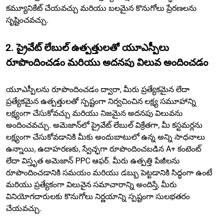
కమ్యూనికేట్ చేయవచ్చు మరియు బలమైన కొనుగోలు ప్రేరణలను
సృష్టించవచ్చు.
2. ప్రైవేట్ లేబుల్ ఉత్పత్తులతో యూఎస్పీలు
రూపొందించడం మరియు అదనపు విలువ అందించడం
యూఎస్పీలను రూపొందించడం ద్వారా, మీరు ప్రత్యేకమైన లేదా
ప్రత్యేకమైన ఉత్పత్తులతో స్పష్టంగా నిర్వచించిన లక్ష్య సమూహాన్ని
లక్ష్యంగా చేసుకోవచ్చు మరియు నిజమైన అదనపు విలువను
అందించవచ్చు. అమెజాన్‌లో ప్రైవేట్ లేబుల్ విక్రేతగా, మీ కస్టమర్లను
లక్ష్యంగా చేసుకోవడానికి మీకు అందుబాటులో ఉన్న అన్ని సాధనాలు
ఉన్నాయి, ఉదాహరణకు, స్వేచ్ఛగా రూపొందించబడిన A+ కంటెంట్
లేదా విస్తృత అమెజాన్ PPC ఆఫర్. మీరు ఉత్పత్తి పేజీలను
రూపొందించడానికి సమయం మరియు డబ్బు పెట్టడానికి సిద్ధంగా ఉంటే
మరియు ప్రత్యేకంగా విలువైన సమాచారాన్ని అందిస్తే, మీరు
వినియోగదారులకు కొనుగోలు నిర్ణయాన్ని స్పష్టంగా సులభతరం
చేయవచ్చు.