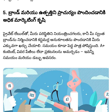
5. బ్రాండ్ మరియు ఉత్పత్తిని ప్రాచుర్యం పొందించడానికి
అధిక మార్కెటింగ్ కృషి
ప్రైవేట్ లేబుల్‌తో, మీరు పరిస్థితిని నియంత్రించగలరు, కానీ మీ స్వంత
బ్రాండ్‌ను నిర్మించడానికి కస్టమర్ల అనుకూలతను పొందడానికి మీరు
ఎక్కువగా ఖర్చు చేయాలి. సమయం కూడా పెద్ద పాత్ర పోషిస్తుంది. A+
కంటెంట్, వివర పేజీలు లేదా ప్రకటనలను అమర్చడం – ఇవన్నీ
సమయం మరియు డబ్బు అవసరం.