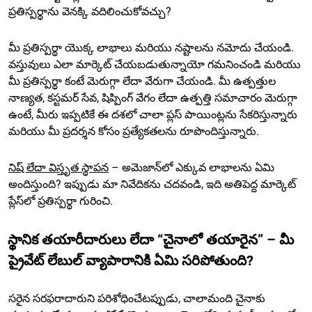
ప్రతిస్పర్థాను వెనక్కి వదిలించుకోవచ్చు?
మీ ప్రతిస్పర్థా యొక్క లాభాలు మరియు నష్టాలను నమోదు చేయండి.
వస్తువులు ఎలా మార్కెట్ చేయబడుతున్నాయో గమనించండి మరియు
మీ ప్రతిస్పర్థా కంటే మెరుగ్గా లేదా వేరుగా చేయండి. మీ ఉత్పత్తుల
నాణ్యత, కస్టమర్ సేవ, షిప్పింగ్ వేగం లేదా ఉత్పత్తి సమాచారం మెరుగ్గా
ఉంటే, మీరు ఇప్పటికే ఈ దశలో చాలా ప్లస్ పాయింట్లను సేకరిస్తున్నారు
మరియు మీ ప్రదర్శన కోసం ప్రత్యేకతలను రూపొందిస్తున్నారు.
నిష్ లేదా విస్తృత స్థాపన
– అమెజాన్‌లో ఎక్కువ లాభాలను ఏమి
అందిస్తుంది? ఇప్పుడు మా నివేదికను చదవండి, ఇది అతిపెద్ద మార్కెట్
ప్లేస్‌లో ప్రతిస్పర్థా గురించి.
స్థానిక తయారీదారులు లేదా “చైనాలో తయారైన” – మీ
ప్రైవేట్ లేబుల్ వ్యాపారానికి ఏమి సరిపోతుంది?
సరైన సరఫరాదారుని పరిశోధించేటప్పుడు, చాలామంది చైనాకు