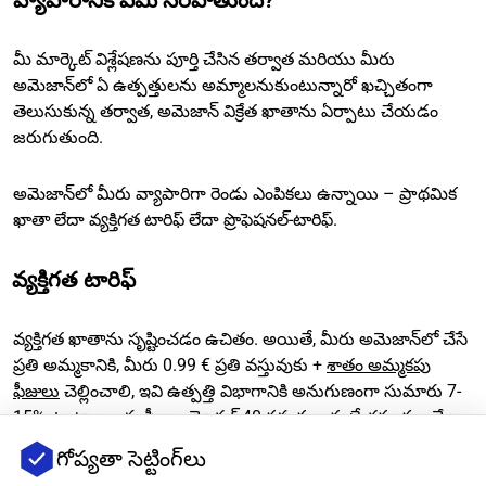
వ్యాపారానికి ఏమి సరిపోతుంది?
మీ మార్కెట్ విశ్లేషణను పూర్తి చేసిన తర్వాత మరియు మీరు
అమెజాన్‌లో ఏ ఉత్పత్తులను అమ్మాలనుకుంటున్నారో ఖచ్చితంగా
తెలుసుకున్న తర్వాత, అమెజాన్ విక్రేత ఖాతాను ఏర్పాటు చేయడం
జరుగుతుంది.
అమెజాన్‌లో మీరు వ్యాపారిగా రెండు ఎంపికలు ఉన్నాయి – ప్రాథమిక
ఖాతా లేదా వ్యక్తిగత టారిఫ్ లేదా ప్రొఫెషనల్-టారిఫ్.
వ్యక్తిగత టారిఫ్
వ్యక్తిగత ఖాతాను సృష్టించడం ఉచితం. అయితే, మీరు అమెజాన్‌లో చేసే
ప్రతి అమ్మకానికి, మీరు 0.99 € ప్రతి వస్తువుకు +
శాతం అమ్మకపు
ఫీజులు
చెల్లించాలి, ఇవి ఉత్పత్తి విభాగానికి అనుగుణంగా సుమారు 7-
15% ఉంటాయి. ఈ ఫీజుల మోడల్ 40 వస్తువుల కంటే తక్కువ అమ్మే
విక్రేతలకు రూపొందించబడింది.
గోప్యతా సెట్టింగ్‌లు