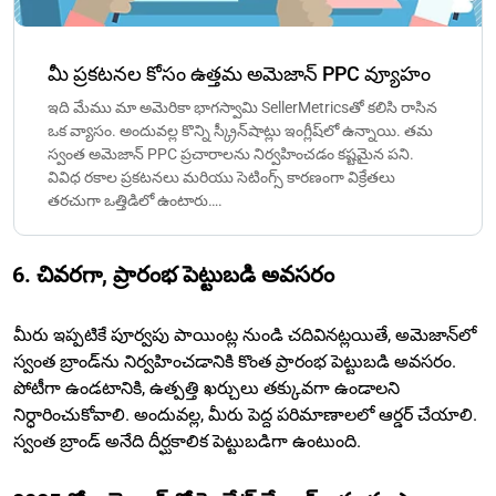
మీ ప్రకటనల కోసం ఉత్తమ అమెజాన్ PPC వ్యూహం
ఇది మేము మా అమెరికా భాగస్వామి SellerMetricsతో కలిసి రాసిన
ఒక వ్యాసం. అందువల్ల కొన్ని స్క్రీన్‌షాట్లు ఇంగ్లీష్‌లో ఉన్నాయి. తమ
స్వంత అమెజాన్ PPC ప్రచారాలను నిర్వహించడం కష్టమైన పని.
వివిధ రకాల ప్రకటనలు మరియు సెటింగ్స్ కారణంగా విక్రేతలు
తరచుగా ఒత్తిడిలో ఉంటారు….
6. చివరగా, ప్రారంభ పెట్టుబడి అవసరం
మీరు ఇప్పటికే పూర్వపు పాయింట్ల నుండి చదివినట్లయితే, అమెజాన్‌లో
స్వంత బ్రాండ్‌ను నిర్వహించడానికి కొంత ప్రారంభ పెట్టుబడి అవసరం.
పోటీగా ఉండటానికి, ఉత్పత్తి ఖర్చులు తక్కువగా ఉండాలని
నిర్ధారించుకోవాలి. అందువల్ల, మీరు పెద్ద పరిమాణాలలో ఆర్డర్ చేయాలి.
స్వంత బ్రాండ్ అనేది దీర్ఘకాలిక పెట్టుబడిగా ఉంటుంది.