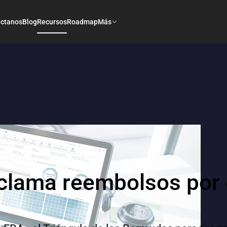
ctanos
Blog
Recursos
Roadmap
Más
eclama reembolsos por 