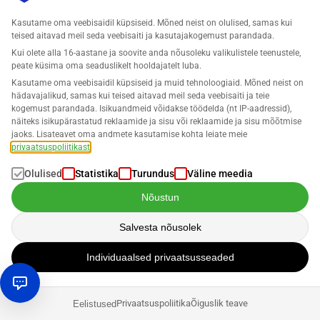
kes saadavad ise.
Kasutame oma veebisaidil küpsiseid. Mõned neist on olulised, samas kui
teised aitavad meil seda veebisaiti ja kasutajakogemust parandada.
Valiidsete jälgimisnumbrite määr
Kui olete alla 16-aastane ja soovite anda nõusoleku valikulistele teenustele,
peate küsima oma seaduslikelt hooldajatelt luba.
Kehtivate jälgimisnumbrite määr % = (Kehtivate
Kasutame oma veebisaidil küpsiseid ja muid tehnoloogiaid. Mõned neist on
jälgimisnumbritega kohaletoimetamiste arv /
hädavajalikud, samas kui teised aitavad meil seda veebisaiti ja teie
Kohaletoimetamiste koguarv) * 100
kogemust parandada. Isikuandmeid võidakse töödelda (nt IP-aadressid),
näiteks isikupärastatud reklaamide ja sisu või reklaamide ja sisu mõõtmise
jaoks. Lisateavet oma andmete kasutamise kohta leiate meie
Minimaalne nõue ja ideaalne väärtus Buy Box jaoks
privaatsuspoliitikast
.
Olulised
Statistika
Turundus
Väline meedia
Kehtivate jälgimisnumbrite määr peaks olema vähemalt
Nõustun
95%. Kui see langeb alla 95%, ei oma see siiski nii drastilisi
tagajärgi kui kolm eelnevalt mainitud mõõdikut. Praegu
Salvesta nõusolek
hoidub Amazon negatiivsetest tagajärgedest mittejärgimise
korral. Buy Box võitmiseks peaks väärtus olema ideaaljuhul
Individuaalsed privaatsusseaded
100%
Privaatsuspoliitika
Õiguslik teave
Eelistused
Näpunäide: Kuidas saavutada 100%