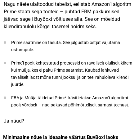
Nagu näete ülaltoodud tabelist, eelistab Amazon’i algoritm
Prime staatusega tooteid – puhtad FBM pakkumised
jäävad sageli BuyBoxi võitluses alla. See on mõeldud
kliendirahulolu kõrgel tasemel hoidmiseks.
Prime saatmine on tasuta. See julgustab ostjat vajutama
ostunupule.
Prime’i poolt kehtestatud protsessid on tavaliselt oluliselt kiirem
kui müüja, kes ei paku Prime saatmist. Kaubad lahkuvad
tavaliselt laost mõne tunni jooksul ja on teel rahuloleva kliendi
juurde.
FBA ja Müüja täidetud Prime’i käsitletakse Amazon’i algoritmi
poolt võrdselt – nad pakuvad põhimõtteliselt sarnast teenust.
Ja nüüd?
Minimaalne nõue ja ideaalne väärtus BuyBoxi jaoks