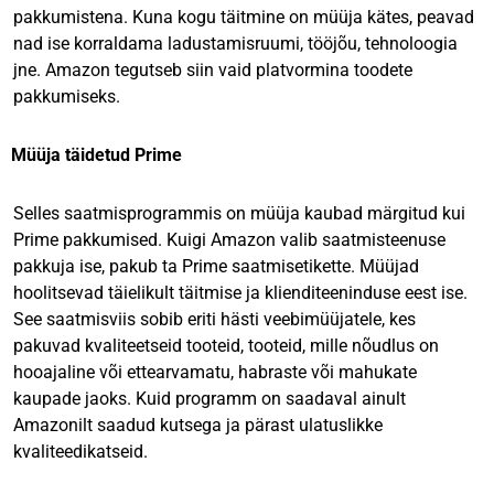
pakkumistena. Kuna kogu täitmine on müüja kätes, peavad
nad ise korraldama ladustamisruumi, tööjõu, tehnoloogia
jne. Amazon tegutseb siin vaid platvormina toodete
pakkumiseks.
Müüja täidetud Prime
Selles saatmisprogrammis on müüja kaubad märgitud kui
Prime pakkumised. Kuigi Amazon valib saatmisteenuse
pakkuja ise, pakub ta Prime saatmisetikette. Müüjad
hoolitsevad täielikult täitmise ja klienditeeninduse eest ise.
See saatmisviis sobib eriti hästi veebimüüjatele, kes
pakuvad kvaliteetseid tooteid, tooteid, mille nõudlus on
hooajaline või ettearvamatu, habraste või mahukate
kaupade jaoks. Kuid programm on saadaval ainult
Amazonilt saadud kutsega ja pärast ulatuslikke
kvaliteedikatseid.