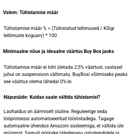
Valem: Tühistamise määr
Tühistamise määr % = (Tühistatud tellimused / Kõigi
tellimuste koguarv) * 100
Minimaalne nõue ja ideaalne väärtus Buy Box jaoks
Tühistamise määr ei tohi ületada 2,5% väärtust, vastasel
juhul on suspensioon vältimatu. BuyBoxi võitmiseks peaks
see väärtus olema lähedal 0%-le.
Näpunäide: Kuidas saate vältida tühistamisi?
Laohaldus on äärmiselt oluline. Reguleerige seda
tööprotsessi automatiseeritud tööriistadega. Tagage
automaatne ühendus Amazoni süsteemiga, et vältida üle
müümist. Samuti pöörake tähelepanu ostutrendidele ja