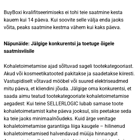
BuyBoxi kvalifitseerimiseks ei tohi teie saatmine kesta
kauem kui 14 päeva. Kui soovite selle välja enda jaoks
võita, peaks saatmine kestma vähem kui kaks päeva.
Näpunäide: Jälgige konkurentsi ja toetuge õigele
saatmisviisile
Kohaletoimetamise ajad sõltuvad sageli tootekategooriast.
Akud või kosmeetikatooted pakitakse ja saadetakse kiiresti.
Vastupidiselt võtavad mööbel või suured elektriseadmed
mitu päeva, et kliendini jõuda. Jälgige oma konkurentsi, et
saada aimu teatud tootekategooriate kohaletoimetamise
aegadest: Kui teine SELLERLOGIC lubab sarnase toote
kohaletoimetamist kahe päeva jooksul, siis peetakse seda
ka teie jaoks minimaalnõudeks. Kuid ärge venitage
kohaletoimetamise garantiiga liiga kaugele – hilinenud
kohaletoimetamised halvendavad müüja hinnangut