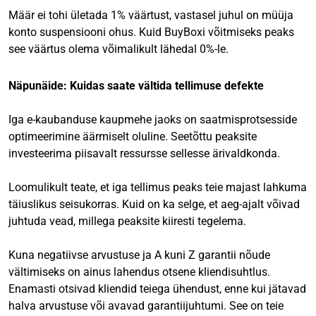
Määr ei tohi ületada 1% väärtust, vastasel juhul on müüja
konto suspensiooni ohus. Kuid BuyBoxi võitmiseks peaks
see väärtus olema võimalikult lähedal 0%-le.
Näpunäide: Kuidas saate vältida tellimuse defekte
Iga e-kaubanduse kaupmehe jaoks on saatmisprotsesside
optimeerimine äärmiselt oluline. Seetõttu peaksite
investeerima piisavalt ressursse sellesse ärivaldkonda.
Loomulikult teate, et iga tellimus peaks teie majast lahkuma
täiuslikus seisukorras. Kuid on ka selge, et aeg-ajalt võivad
juhtuda vead, millega peaksite kiiresti tegelema.
Kuna negatiivse arvustuse ja A kuni Z garantii nõude
vältimiseks on ainus lahendus otsene kliendisuhtlus.
Enamasti otsivad kliendid teiega ühendust, enne kui jätavad
halva arvustuse või avavad garantiijuhtumi. See on teie