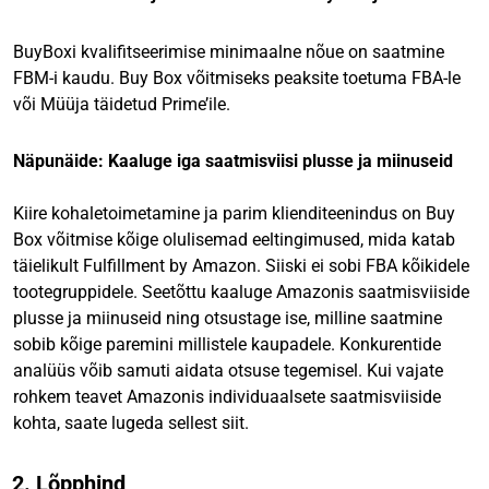
BuyBoxi kvalifitseerimise minimaalne nõue on saatmine
FBM-i kaudu. Buy Box võitmiseks peaksite toetuma FBA-le
või Müüja täidetud Prime’ile.
Näpunäide: Kaaluge iga saatmisviisi plusse ja miinuseid
Kiire kohaletoimetamine ja parim klienditeenindus on Buy
Box võitmise kõige olulisemad eeltingimused, mida katab
täielikult Fulfillment by Amazon. Siiski ei sobi FBA kõikidele
tootegruppidele. Seetõttu kaaluge Amazonis saatmisviiside
plusse ja miinuseid ning otsustage ise, milline saatmine
sobib kõige paremini millistele kaupadele. Konkurentide
analüüs võib samuti aidata otsuse tegemisel. Kui vajate
rohkem teavet Amazonis individuaalsete saatmisviiside
kohta, saate lugeda sellest siit.
2. Lõpphind