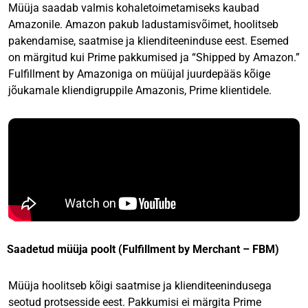
Müüja saadab valmis kohaletoimetamiseks kaubad
Amazonile. Amazon pakub ladustamisvõimet, hoolitseb
pakendamise, saatmise ja klienditeeninduse eest. Esemed
on märgitud kui Prime pakkumised ja “Shipped by Amazon.”
Fulfillment by Amazoniga on müüjal juurdepääs kõige
jõukamale kliendigruppile Amazonis, Prime klientidele.
Saadetud müüja poolt (Fulfillment by Merchant – FBM)
Müüja hoolitseb kõigi saatmise ja klienditeenindusega
seotud protsesside eest. Pakkumisi ei märgita Prime