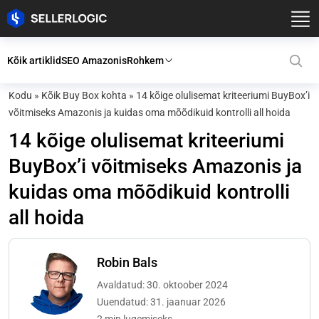
Kõik artiklid
SEO Amazonis
Rohkem
Kodu
»
Kõik Buy Box kohta
»
14 kõige olulisemat kriteeriumi BuyBox’i
võitmiseks Amazonis ja kuidas oma mõõdikuid kontrolli all hoida
14 kõige olulisemat kriteeriumi
BuyBox’i võitmiseks Amazonis ja
kuidas oma mõõdikuid kontrolli
all hoida
Robin Bals
Avaldatud: 30. oktoober 2024
Uuendatud: 31. jaanuar 2026