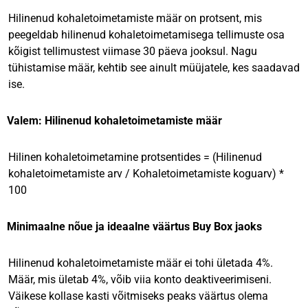
Hilinenud kohaletoimetamiste määr on protsent, mis
peegeldab hilinenud kohaletoimetamisega tellimuste osa
kõigist tellimustest viimase 30 päeva jooksul. Nagu
tühistamise määr, kehtib see ainult müüjatele, kes saadavad
ise.
Valem: Hilinenud kohaletoimetamiste määr
Hilinen kohaletoimetamine protsentides = (Hilinenud
kohaletoimetamiste arv / Kohaletoimetamiste koguarv) *
100
Minimaalne nõue ja ideaalne väärtus Buy Box jaoks
Hilinenud kohaletoimetamiste määr ei tohi ületada 4%.
Määr, mis ületab 4%, võib viia konto deaktiveerimiseni.
Väikese kollase kasti võitmiseks peaks väärtus olema