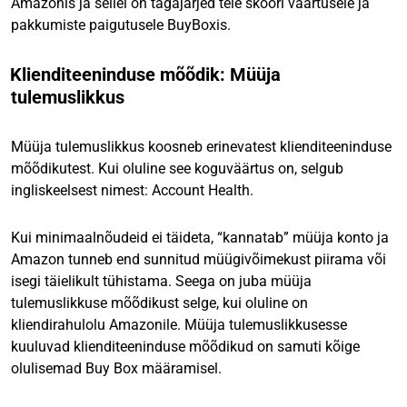
Amazonis ja sellel on tagajärjed teie skoori väärtusele ja
pakkumiste paigutusele BuyBoxis.
Klienditeeninduse mõõdik: Müüja
tulemuslikkus
Müüja tulemuslikkus koosneb erinevatest klienditeeninduse
mõõdikutest. Kui oluline see koguväärtus on, selgub
ingliskeelsest nimest: Account Health.
Kui minimaalnõudeid ei täideta, “kannatab” müüja konto ja
Amazon tunneb end sunnitud müügivõimekust piirama või
isegi täielikult tühistama. Seega on juba müüja
tulemuslikkuse mõõdikust selge, kui oluline on
kliendirahulolu Amazonile. Müüja tulemuslikkusesse
kuuluvad klienditeeninduse mõõdikud on samuti kõige
olulisemad Buy Box määramisel.