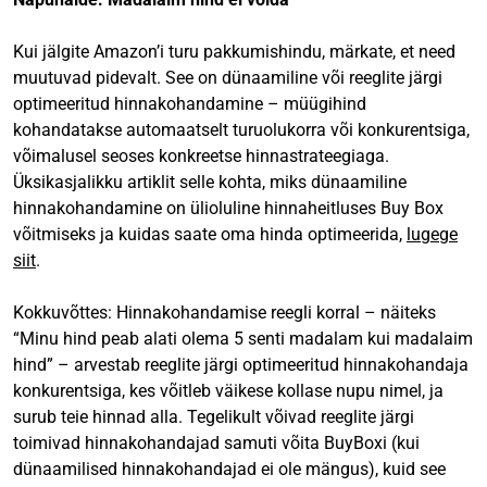
Kui jälgite Amazon’i turu pakkumishindu, märkate, et need
muutuvad pidevalt. See on dünaamiline või reeglite järgi
optimeeritud hinnakohandamine – müügihind
kohandatakse automaatselt turuolukorra või konkurentsiga,
võimalusel seoses konkreetse hinnastrateegiaga.
Üksikasjalikku artiklit selle kohta, miks dünaamiline
hinnakohandamine on ülioluline hinnaheitluses Buy Box
võitmiseks ja kuidas saate oma hinda optimeerida,
lugege
siit
.
Kokkuvõttes: Hinnakohandamise reegli korral – näiteks
“Minu hind peab alati olema 5 senti madalam kui madalaim
hind” – arvestab reeglite järgi optimeeritud hinnakohandaja
konkurentsiga, kes võitleb väikese kollase nupu nimel, ja
surub teie hinnad alla. Tegelikult võivad reeglite järgi
toimivad hinnakohandajad samuti võita BuyBoxi (kui
dünaamilised hinnakohandajad ei ole mängus), kuid see