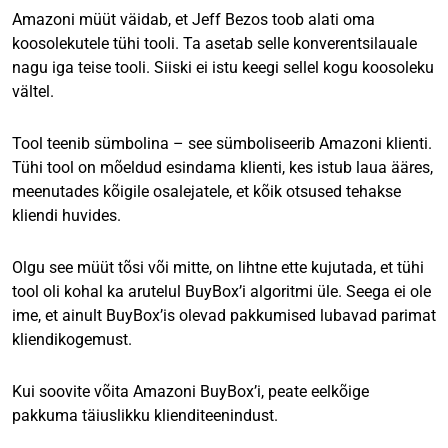
Amazoni müüt väidab, et Jeff Bezos toob alati oma
koosolekutele tühi tooli. Ta asetab selle konverentsilauale
nagu iga teise tooli. Siiski ei istu keegi sellel kogu koosoleku
vältel.
Tool teenib sümbolina – see sümboliseerib Amazoni klienti.
Tühi tool on mõeldud esindama klienti, kes istub laua ääres,
meenutades kõigile osalejatele, et kõik otsused tehakse
kliendi huvides.
Olgu see müüt tõsi või mitte, on lihtne ette kujutada, et tühi
tool oli kohal ka arutelul BuyBox’i algoritmi üle. Seega ei ole
ime, et ainult BuyBox’is olevad pakkumised lubavad parimat
kliendikogemust.
Kui soovite võita Amazoni BuyBox’i, peate eelkõige
pakkuma täiuslikku klienditeenindust.