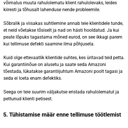
võimalus muuta rahulolematu klient rahulolevaks, leides
kiiresti ja tõhusalt lahenduse nende probleemile.
Sõbralik ja viisakas suhtlemine annab teie klientidele tunde,
et neid võetakse tõsiselt ja nad on hästi hooldatud. Ja kui
peate lõpuks tagastama mõned eurod, on see ikkagi parem
kui tellimuse defekti saamine ilma põhjuseta.
Kuid olge ettevaatlik klientide suhtes, kes üritavad teid petta.
Kui garantiinõue on alusetu ja saate seda Amazoni
tõestada, lükatakse garantiijuhtum Amazoni poolt tagasi ja
seda ei loeta enam defektiks.
Seega on teie suurim väljakutse eristada rahulolematut ja
pettunud klienti petisest.
5. Tühistamise määr enne tellimuse töötlemist