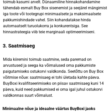
toimub kasumi arvelt. Dünaamiline hinnakohandamine
tähendab esmalt Buy Box sisenemist ja seejärel mängimist
iga toote või tootegrupi minimaalsete ja maksimaalsete
pakkumishindade vahel. Siin kohandatakse hinda
automaatselt turuolukorra ja konkurentsiga. See
hinnastrateegia viib teie marginaali optimeerimiseni.
3. Saatmisaeg
Mida kiiremini toimub saatmine, seda paremad on
arvustused ja seega ka võimalused oma pakkumiste
paigutamiseks ostukorvi valdkonda. Seetõttu on Buy Box
võitmise nõue: saatmisaeg ei tohi ületada kahte päeva.
BuyBoxi kvalifitseerimiseks on piisav saatmisaeg kuni 14
päeva, kuid need pakkumised ei oma igal juhul ostukorvi
valdkonnas suurt võimalust.
Minimaalne nõue ja ideaalne väärtus BuyBoxi jaoks