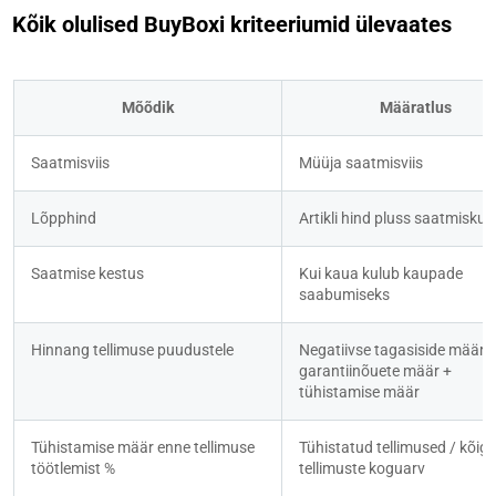
Kõik olulised BuyBoxi kriteeriumid ülevaates
Mõõdik
Määratlus
Saatmisviis
Müüja saatmisviis
Lõpphind
Artikli hind pluss saatmiskul
Saatmise kestus
Kui kaua kulub kaupade 
saabumiseks
Hinnang tellimuse puudustele
Negatiivse tagasiside määr +
garantiinõuete määr + 
tühistamise määr
Tühistamise määr enne tellimuse 
Tühistatud tellimused / kõigi 
töötlemist %
tellimuste koguarv