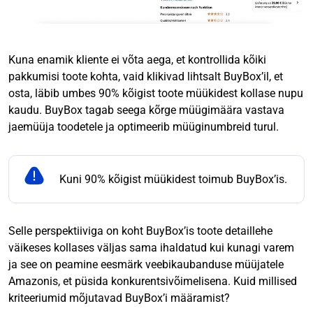
Kuna enamik kliente ei võta aega, et kontrollida kõiki
pakkumisi toote kohta, vaid klikivad lihtsalt BuyBox’il, et
osta, läbib umbes 90% kõigist toote müükidest kollase nupu
kaudu. BuyBox tagab seega kõrge müügimäära vastava
jaemüüja toodetele ja optimeerib müüginumbreid turul.
Kuni 90% kõigist müükidest toimub BuyBox’is.
Selle perspektiiviga on koht BuyBox’is toote detaillehe
väikeses kollases väljas sama ihaldatud kui kunagi varem
ja see on peamine eesmärk veebikaubanduse müüjatele
Amazonis, et püsida konkurentsivõimelisena. Kuid millised
kriteeriumid mõjutavad BuyBox’i määramist?