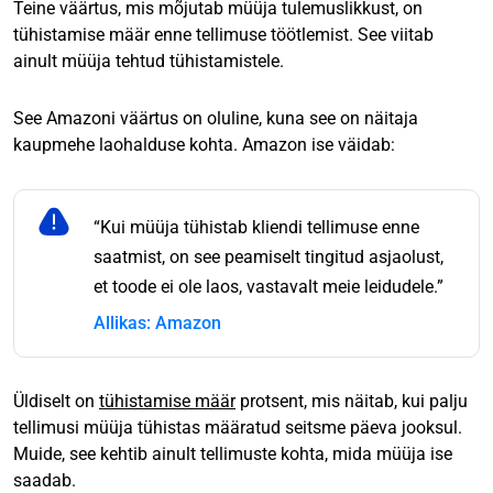
Teine väärtus, mis mõjutab müüja tulemuslikkust, on
tühistamise määr enne tellimuse töötlemist. See viitab
ainult müüja tehtud tühistamistele.
See Amazoni väärtus on oluline, kuna see on näitaja
kaupmehe laohalduse kohta. Amazon ise väidab:
“Kui müüja tühistab kliendi tellimuse enne
saatmist, on see peamiselt tingitud asjaolust,
et toode ei ole laos, vastavalt meie leidudele.”
Allikas: Amazon
Üldiselt on
tühistamise määr
protsent, mis näitab, kui palju
tellimusi müüja tühistas määratud seitsme päeva jooksul.
Muide, see kehtib ainult tellimuste kohta, mida müüja ise
saadab.