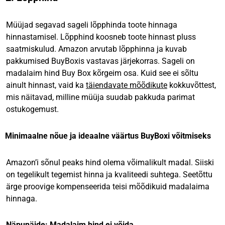
Müüjad segavad sageli lõpphinda toote hinnaga
hinnastamisel. Lõpphind koosneb toote hinnast pluss
saatmiskulud. Amazon arvutab lõpphinna ja kuvab
pakkumised BuyBoxis vastavas järjekorras. Sageli on
madalaim hind Buy Box kõrgeim osa. Kuid see ei sõltu
ainult hinnast, vaid ka
täiendavate mõõdikute
kokkuvõttest,
mis näitavad, milline müüja suudab pakkuda parimat
ostukogemust.
Minimaalne nõue ja ideaalne väärtus BuyBoxi võitmiseks
Amazon’i sõnul peaks hind olema võimalikult madal. Siiski
on tegelikult tegemist hinna ja kvaliteedi suhtega. Seetõttu
ärge proovige kompenseerida teisi mõõdikuid madalaima
hinnaga.
Näpunäide: Madalaim hind ei võida