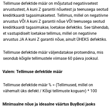
Tellimuse defektide määr on mõjutatud negatiivsetest
arvustustest, A kuni Z garantii nõuetest ja teenusega seotud
krediitkaardi tagasimaksetest. Tellimus, millel on negatiivne
arvustus VÕI A kuni Z garantii nõue VÕI teenusega seotud
krediitkaardi tagasimakse, loetakse defektiks. See tähendab,
et vastupidiselt loetakse tellimus, millel on negatiivne
arvustus JA A kuni Z garantii nõue, ainult ÜHEKS defektiks.
Tellimuse defektide määr väljendatakse protsendina, mis
seondub kõigile tellimustele viimase 60 päeva jooksul.
Valem: Tellimuse defektide määr
Tellimuse defektide määr % = (Tellimused, millel on
vähemalt üks defekt / Kõigi tellimuste koguarv) * 100
Minimaalne nõue ja ideaalne väärtus BuyBoxi jaoks