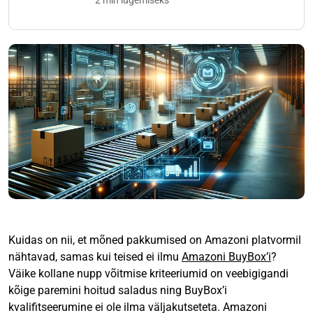
2 min lugemiseks
Kuidas on nii, et mõned pakkumised on Amazoni platvormil
nähtavad, samas kui teised ei ilmu
Amazoni BuyBox’i
?
Väike kollane nupp võitmise kriteeriumid on veebigigandi
kõige paremini hoitud saladus ning BuyBox’i
kvalifitseerumine ei ole ilma väljakutseteta. Amazoni