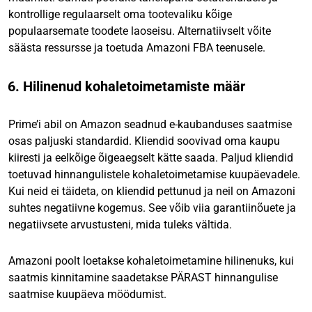
kontrollige regulaarselt oma tootevaliku kõige
populaarsemate toodete laoseisu. Alternatiivselt võite
säästa ressursse ja toetuda Amazoni FBA teenusele.
6. Hilinenud kohaletoimetamiste määr
Prime’i abil on Amazon seadnud e-kaubanduses saatmise
osas paljuski standardid. Kliendid soovivad oma kaupu
kiiresti ja eelkõige õigeaegselt kätte saada. Paljud kliendid
toetuvad hinnangulistele kohaletoimetamise kuupäevadele.
Kui neid ei täideta, on kliendid pettunud ja neil on Amazoni
suhtes negatiivne kogemus. See võib viia garantiinõuete ja
negatiivsete arvustusteni, mida tuleks vältida.
Amazoni poolt loetakse kohaletoimetamine hilinenuks, kui
saatmis kinnitamine saadetakse PÄRAST hinnangulise
saatmise kuupäeva möödumist.