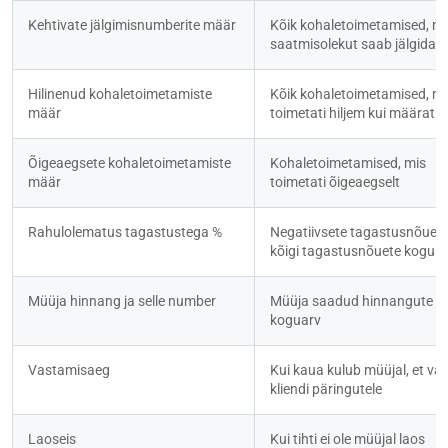
Kehtivate jälgimisnumberite määr
Kõik kohaletoimetamised, mill
saatmisolekut saab jälgida
Hilinenud kohaletoimetamiste 
Kõik kohaletoimetamised, mis
määr
toimetati hiljem kui määratu
Õigeaegsete kohaletoimetamiste 
Kohaletoimetamised, mis 
määr
toimetati õigeaegselt
Rahulolematus tagastustega %
Negatiivsete tagastusnõuete 
kõigi tagastusnõuete kogua
Müüja hinnang ja selle number
Müüja saadud hinnangute 
koguarv
Vastamisaeg
Kui kaua kulub müüjal, et vas
kliendi päringutele
Laoseis
Kui tihti ei ole müüjal laos 