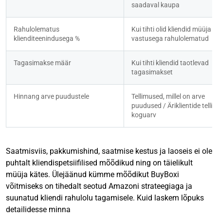
saadaval kaupa
Rahulolematus 
Kui tihti olid kliendid müüja 
klienditeenindusega %
vastusega rahulolematud
Tagasimakse määr
Kui tihti kliendid taotlevad 
tagasimakset
Hinnang arve puudustele
Tellimused, millel on arve 
puudused / Äriklientide tellim
koguarv
Saatmisviis, pakkumishind, saatmise kestus ja laoseis ei ole
puhtalt kliendispetsiifilised mõõdikud ning on täielikult
müüja kätes. Ülejäänud kümme mõõdikut BuyBoxi
võitmiseks on tihedalt seotud Amazoni strateegiaga ja
suunatud kliendi rahulolu tagamisele. Kuid laskem lõpuks
detailidesse minna