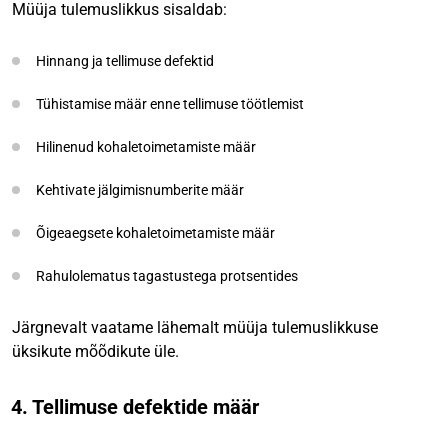
Müüja tulemuslikkus sisaldab:
Hinnang ja tellimuse defektid
Tühistamise määr enne tellimuse töötlemist
Hilinenud kohaletoimetamiste määr
Kehtivate jälgimisnumberite määr
Õigeaegsete kohaletoimetamiste määr
Rahulolematus tagastustega protsentides
Järgnevalt vaatame lähemalt müüja tulemuslikkuse
üksikute mõõdikute üle.
4. Tellimuse defektide määr