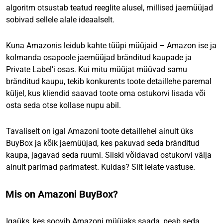
algoritm otsustab teatud reeglite alusel, millised jaemüüjad
sobivad sellele alale ideaalselt.
Kuna Amazonis leidub kahte tüüpi müüjaid – Amazon ise ja
kolmanda osapoole jaemüüjad bränditud kaupade ja
Private Label’i osas. Kui mitu müüjat müüvad samu
bränditud kaupu, tekib konkurents toote detaillehe paremal
küljel, kus kliendid saavad toote oma ostukorvi lisada või
osta seda otse kollase nupu abil.
Tavaliselt on igal Amazoni toote detaillehel ainult üks
BuyBox ja kõik jaemüüjad, kes pakuvad seda bränditud
kaupa, jagavad seda ruumi. Siiski võidavad ostukorvi välja
ainult parimad parimatest. Kuidas? Siit leiate vastuse.
Mis on Amazoni BuyBox?
Igaüks, kes soovib Amazoni müüjaks saada, peab seda