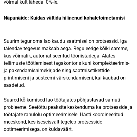
võimalikult lähedal 0%-le.
Näpunäide: Kuidas vältida hilinenud kohaletoimetamisi
Suurim tegur oma lao kaudu saatmisel on protsessid. Iga
täiendav tegevus maksab aega. Reguleerige kõiki samme,
kus võimalik, automatiseeritud tööriistadega: Alates
tellimuste töötlemisest tagakontoris kuni komplekteerimis-
ja pakendamisnimekirjade ning saatmisetikettide
printimiseni ja süsteemi värskendamiseni, kui kaubad on
saadetud.
Suured kõikumised lao töötajates põhjustavad samuti
probleeme. Seetõttu peaksite keskenduma ka protsesside ja
töötajate rahulolu optimeerimisele. Hästi koordineeritud
meeskond, kes iseseisvalt tegeleb protsesside
optimeerimisega, on kuldaväärt.