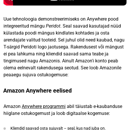
Uue tehnoloogia demonstreerimiseks on Anywhere pood
integreeritud mängu
Peridot
. Seal saavad kasutajad nüüd
külastada poodi mängus kindlates kohtades ja osta
arendajate valitud tooteid. Sel juhul olid need kaubad, nagu
T-särgid Peridoti logo jaotusega. Rakendusest või mängust
ei pea lahkuma ning kliendid saavad sama teabe ja
tingimused nagu Amazonis. Ainult Amazon'i konto peab
olema eelnevalt rakendusega seotud. See loob Amazonile
peaaegu sujuva ostukogemuse:
Amazon Anywhere eelised
Amazon
Anywhere programmi
abil täiustab e-kaubanduse
hiiglane ostukogemust ja loob digitaalse kogemuse:
Kliendid saavad osta sujuvalt – seal, kus nad juba on.