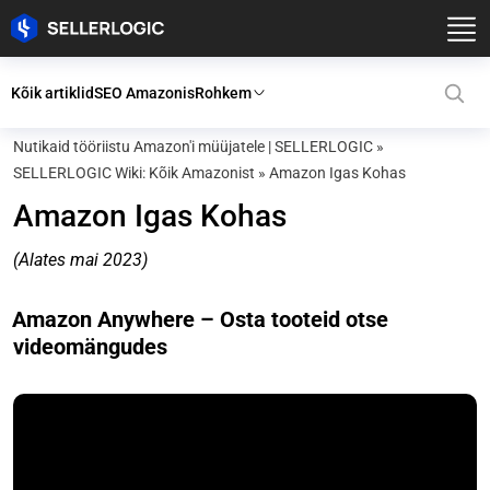
Kõik artiklid
SEO Amazonis
Rohkem
Nutikaid tööriistu Amazon'i müüjatele | SELLERLOGIC
»
SELLERLOGIC Wiki: Kõik Amazonist
»
Amazon Igas Kohas
Amazon Igas Kohas
(Alates mai 2023)
Amazon Anywhere – Osta tooteid otse
videomängudes