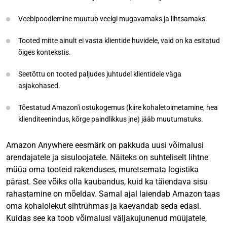
Veebipoodlemine muutub veelgi mugavamaks ja lihtsamaks.
Tooted mitte ainult ei vasta klientide huvidele, vaid on ka esitatud
õiges kontekstis.
Seetõttu on tooted paljudes juhtudel klientidele väga
asjakohased.
Tõestatud Amazon'i ostukogemus (kiire kohaletoimetamine, hea
klienditeenindus, kõrge paindlikkus jne) jääb muutumatuks.
Amazon Anywhere eesmärk on pakkuda uusi võimalusi
arendajatele ja sisuloojatele. Näiteks on suhteliselt lihtne
müüa oma tooteid rakenduses, muretsemata logistika
pärast. See võiks olla kaubandus, kuid ka täiendava sisu
rahastamine on mõeldav. Samal ajal laiendab Amazon taas
oma kohalolekut sihtrühmas ja kaevandab seda edasi.
Kuidas see ka toob võimalusi väljakujunenud müüjatele,