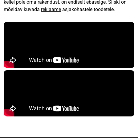
kellel pole oma rakendust, on endiselt ebaselge. Siiski on
mõeldav kuvada
reklaame
asjakohastele toodetele.