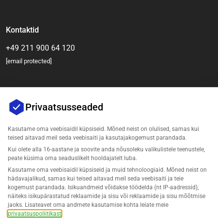
Kontaktid
+49 211 900 64 120
[email protected]
Privaatsusseaded
Kasutame oma veebisaidil küpsiseid. Mõned neist on olulised, samas kui
teised aitavad meil seda veebisaiti ja kasutajakogemust parandada.
Kui olete alla 16-aastane ja soovite anda nõusoleku valikulistele teenustele,
Ettevõte
peate küsima oma seaduslikelt hooldajatelt luba.
Kasutame oma veebisaidil küpsiseid ja muid tehnoloogiaid. Mõned neist on
Tugi
hädavajalikud, samas kui teised aitavad meil seda veebisaiti ja teie
kogemust parandada. Isikuandmeid võidakse töödelda (nt IP-aadressid),
näiteks isikupärastatud reklaamide ja sisu või reklaamide ja sisu mõõtmise
Lahendused Amazonile
jaoks. Lisateavet oma andmete kasutamise kohta leiate meie
privaatsuspoliitikast
.