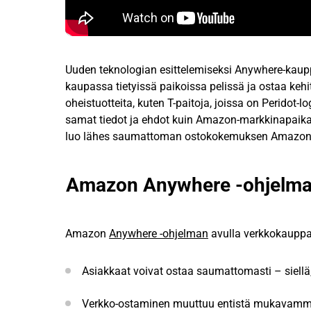
Uuden teknologian esittelemiseksi Anywhere-kaupp
kaupassa tietyissä paikoissa pelissä ja ostaa kehi
oheistuotteita, kuten T-paitoja, joissa on Peridot-lo
samat tiedot ja ehdot kuin Amazon-markkinapaikall
luo lähes saumattoman ostokokemuksen Amazoni
Amazon Anywhere -ohjelma
Amazon
Anywhere -ohjelman
avulla verkkokauppaj
Asiakkaat voivat ostaa saumattomasti – siellä,
Verkko-ostaminen muuttuu entistä mukavamm