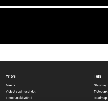
Yritys
Tuki
Meistä
Ota yhteyt
Yleiset sopimusehdot
Tietopank
Tietosuojakäytäntö
Roadmap
Evästekäytäntö
Blogi