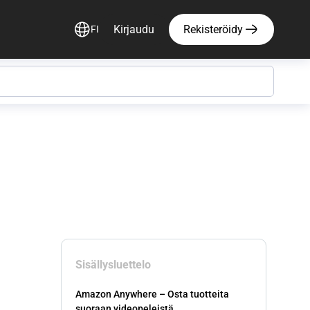
Kirjaudu
Rekisteröidy
FI
Sisällysluettelo
Amazon Anywhere – Osta tuotteita
suoraan videopeleistä