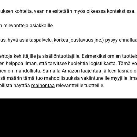
tuksen kohteita, vaan ne esitetään myös oikeassa kontekstissa.
 relevantteja asiakkaille.
s, hyvä asiakaspalvelu, korkea joustavuus jne.) pysyy ennalla
ja kehittäjille ja sisällöntuottajille. Esimerkiksi omien tuotte
helppoa ilman, että tarvitsee huolehtia logistiikasta. Tämä voi
inen on mahdollista. Samalla Amazon laajentaa jälleen läsnäol
ssä määrin tämä tuo mahdollisuuksia vakiintuneille myyjille il
ollista näyttää
mainontaa
relevantteille tuotteille.