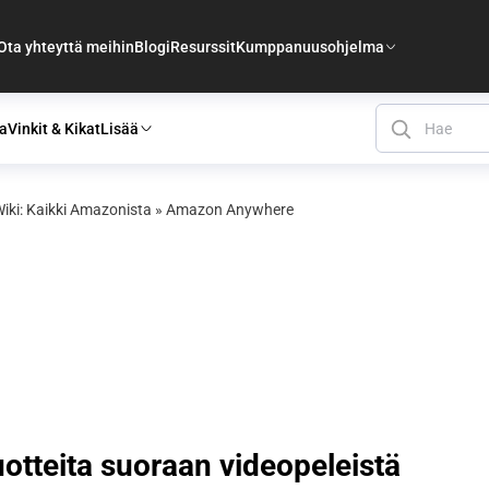
Ota yhteyttä meihin
Blogi
Resurssit
Kumppanuusohjelma
a
Vinkit & Kikat
Lisää
ki: Kaikki Amazonista
»
Amazon Anywhere
tteita suoraan videopeleistä