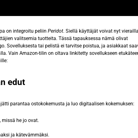
a on integroitu peliin
Peridot
. Siellä käyttäjät voivat nyt vieraill
ttäjien valitsemia tuotteita. Tässä tapauksessa nämä olivat
go. Sovelluksesta tai pelistä ei tarvitse poistua, ja asiakkaat saa
a. Vain Amazon-tilin on oltava linkitetty sovellukseen etukäte
lle:
n edut
ätti parantaa ostokokemusta ja luo digitaalisen kokemuksen:
 missä he jo ovat.
aksi ja kätevämmäksi.