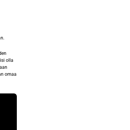
an.
iden
si olla
oaan
man omaa