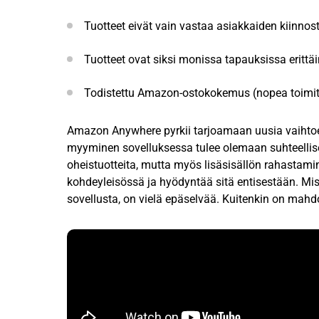
Tuotteet eivät vain vastaa asiakkaiden kiinnos
Tuotteet ovat siksi monissa tapauksissa erittäin
Todistettu Amazon-ostokokemus (nopea toimitu
Amazon Anywhere pyrkii tarjoamaan uusia vaihtoehto
myyminen sovelluksessa tulee olemaan suhteellisen 
oheistuotteita, mutta myös lisäsisällön rahastam
kohdeyleisössä ja hyödyntää sitä entisestään. Mi
sovellusta, on vielä epäselvää. Kuitenkin on mahd