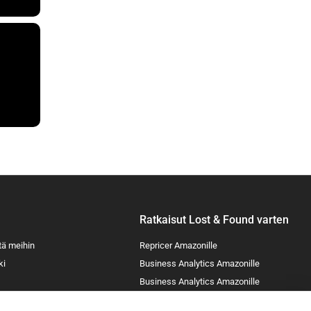
Ratkaisut Lost & Found varten
tä meihin
Repricer Amazonille
ki
Business Analytics Amazonille
Business Analytics Amazonille
Lost & Found Amazonille