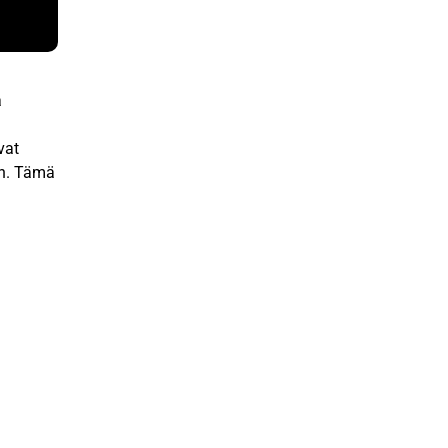
a
vat
en. Tämä