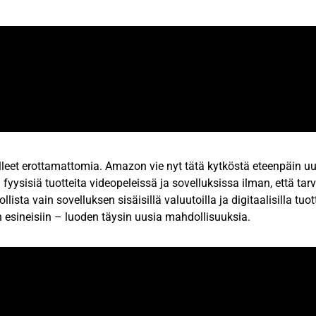
olleet erottamattomia. Amazon vie nyt tätä kytköstä eteenpäin uu
yysisiä tuotteita videopeleissä ja sovelluksissa ilman, että tarv
sta vain sovelluksen sisäisillä valuutoilla ja digitaalisilla tuott
n esineisiin – luoden täysin uusia mahdollisuuksia.