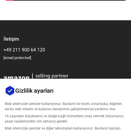
İletişim
+49 211 900 64 120
[email protected]
Gizlilik ayarları
Web sitemizde çerezler kullanıyoruz. Bunların bir kısmı zorunludur, diğerleri
ise bu web sitesini ve kullanıcı deneyimini geliştirmemize yardımcı olur.
Şirket
16 yaşından küçükseniz ve isteğe bağlı hizmetlere onay vermek istiyorsanız,
yasal vasilerinizden izin almanız gerekir.
Destek
Web sitemizde çerezler ve diğer teknolojileri kullanıyoruz. Bunların bazıları