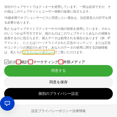
Amazonはすでに
このPDFで魅力的なA+コンテンツを作成
当社のウェブサイトではクッキーを使用しています。一部は必須ですが、そ
するために必要な各ステップを説明しています
。したがっ
の他はこのウェブサイトとユーザー体験の改善に役立ちます。
て、ここで簡単な概要を提供したいと思います。
16歳未満でオプションサービスに同意したい場合は、法定後見人の許可を得
る必要があります。
セラーセントラルの「広告」に移動し、ドロップダウンメニュ
私たちはウェブサイトでクッキーやその他の技術を使用しています。それら
ーからA+コンテンツマネージャーを選択します。
のいくつかは不可欠ですが、他のものはこのウェブサイトとあなたの体験を
改善するのに役立ちます。個人データは処理される場合があります（例：IP
アドレス）、たとえばパーソナライズされた広告やコンテンツ、または広告
既存のA+コンテンツを調整するためにASINを検索するか、新し
やコンテンツの測定のためです。あなたのデータの使用に関する詳細情報
いコンテンツを作成する場合は「A+コンテンツを作成」ボタン
は、私たちの
プライバシーポリシー
でご覧いただけます。
をクリックします。
必須
統計
マーケティング
外部メディア
コンテンツに名前を付けて、後で簡単に見つけられるようにし
同意する
てください。
同意を保存
言語を選択してください。コンテンツが作成される言語。
個別のプライバシー設定
次に、企業ロゴをアップロードし、商品説明を記入する必要が
あります。両方の項目は必須です。
設定
プライバシーポリシー
法律情報
「モジュールを追加」から、Amazon A+ コンテンツテンプレー