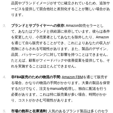
品質やブランドイメージがすでに確立されているため、追加サ
ービスを提供して競合他社と差別化することが難しい場合があ
ります。
ブランドとサプライヤーへの依存:
Amazon卸売セラーとし
て、あなたはブランドと供給源に依存しています。彼らは条件
を変更したり、小売業者としてあなたを除外したり、Amazon
を通じて自ら販売することができ、これによりあなたの収入が
危険にさらされる可能性があります。また、製品のデザイン、
品質、パッケージングに対して影響を持つことはできません。
たとえば、顧客がフィードバックや改善提案を提供しても、そ
れを実施することはほとんどできません。
非FBA販売のための物流の手間:
Amazon FBM
を通じて販売す
る場合、かなりの物流の手間がかかります。大量の製品を保管
するだけでなく、注文をmanually処理し、独自に配送を行う
必要があります。これは特に販売量が多い場合、時間がかか
り、コストがかさむ可能性があります。
市場の飽和と在庫過剰:
人気のあるブランド製品は多くのセラ