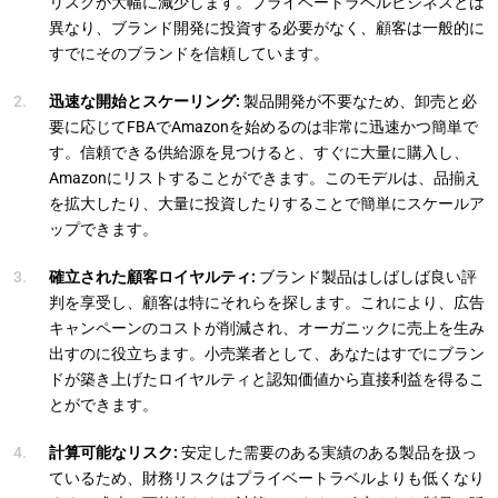
リスクが大幅に減少します。プライベートラベルビジネスとは
異なり、ブランド開発に投資する必要がなく、顧客は一般的に
すでにそのブランドを信頼しています。
迅速な開始とスケーリング:
製品開発が不要なため、卸売と必
要に応じてFBAでAmazonを始めるのは非常に迅速かつ簡単で
す。信頼できる供給源を見つけると、すぐに大量に購入し、
Amazonにリストすることができます。このモデルは、品揃え
を拡大したり、大量に投資したりすることで簡単にスケールア
ップできます。
確立された顧客ロイヤルティ:
ブランド製品はしばしば良い評
判を享受し、顧客は特にそれらを探します。これにより、広告
キャンペーンのコストが削減され、オーガニックに売上を生み
出すのに役立ちます。小売業者として、あなたはすでにブラン
ドが築き上げたロイヤルティと認知価値から直接利益を得るこ
とができます。
計算可能なリスク:
安定した需要のある実績のある製品を扱っ
ているため、財務リスクはプライベートラベルよりも低くなり