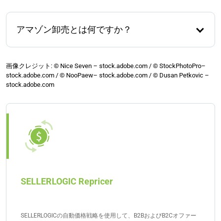
アマゾン卸売とは何ですか？
アマゾンで卸売りを行っている企業は、製造業者ま
たは他の大規模な仲介業者から製品を大量に直接購
画像クレジット: © Nice Seven – stock.adobe.com / © StockPhotoPro–
stock.adobe.com / © NooPaew– stock.adobe.com / © Dusan Petkovic –
入し、それらを自社の倉庫に保管し、最終消費者、
stock.adobe.com
つまりアマゾンの顧客に対して小分けに販売しま
す。
SELLERLOGIC Repricer
SELLERLOGICの自動価格戦略を使用して、B2BおよびB2Cオファー