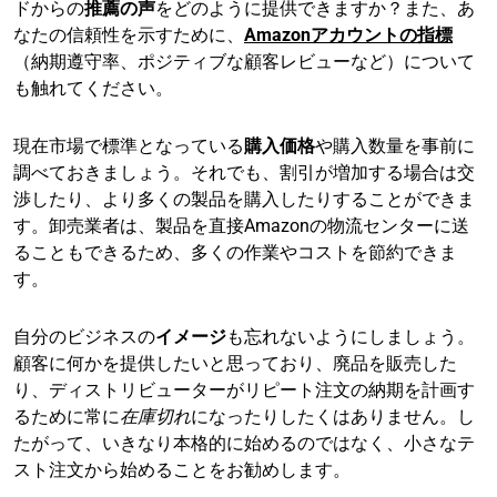
ドからの
推薦の声
をどのように提供できますか？また、あ
なたの信頼性を示すために、
Amazonアカウントの指標
（納期遵守率、ポジティブな顧客レビューなど）について
も触れてください。
現在市場で標準となっている
購入価格
や購入数量を事前に
調べておきましょう。それでも、割引が増加する場合は交
渉したり、より多くの製品を購入したりすることができま
す。卸売業者は、製品を直接Amazonの物流センターに送
ることもできるため、多くの作業やコストを節約できま
す。
自分のビジネスの
イメージ
も忘れないようにしましょう。
顧客に何かを提供したいと思っており、廃品を販売した
り、ディストリビューターがリピート注文の納期を計画す
るために常に
在庫切れ
になったりしたくはありません。し
たがって、いきなり本格的に始めるのではなく、小さなテ
スト注文から始めることをお勧めします。