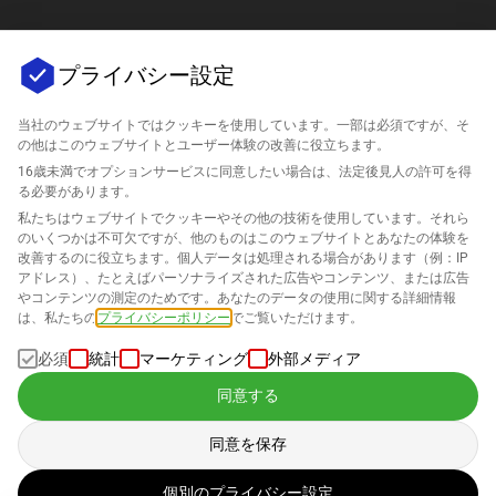
プライバシー設定
当社のウェブサイトではクッキーを使用しています。一部は必須ですが、そ
の他はこのウェブサイトとユーザー体験の改善に役立ちます。
16歳未満でオプションサービスに同意したい場合は、法定後見人の許可を得
会社
る必要があります。
私たちはウェブサイトでクッキーやその他の技術を使用しています。それら
のいくつかは不可欠ですが、他のものはこのウェブサイトとあなたの体験を
サポート
改善するのに役立ちます。個人データは処理される場合があります（例：IP
アドレス）、たとえばパーソナライズされた広告やコンテンツ、または広告
Amazonのためのソリューション
やコンテンツの測定のためです。あなたのデータの使用に関する詳細情報
は、私たちの
プライバシーポリシー
でご覧いただけます。
日本語
必須
統計
マーケティング
外部メディア
同意する
同意を保存
データは私たちの
プライバシーポリシー
に従って処理されます
個別のプライバシー設定