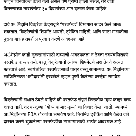
म्हणून चिन्हांकित केली गेली असेल पण प्राप्त झाली नसेल, तर दावा
वितरणाच्या तारखेनंतर ३० दिवसांच्या आत दाखल केला पाहिजे.
दावे अॅमेझॉन विक्रेता केंद्राद्वारे “परतफेड” विभागात सादर केले जाऊ
शकतात. विक्रेत्यांनी शिपमेंट आयडी, ट्रॅकिंग माहिती, आणि साठा मालकीचा
पुरावा यासह तपशील प्रदान करणे आवश्यक आहे.
अॅमेझॉन काही नुकसानांसाठी दाव्याची आवश्यकता न ठेवता स्वयंचलितपणे
परतफेड करू शकते, परंतु विक्रेत्यांनी त्यांच्या शिपमेंटचे लक्ष ठेवणे अत्यंत
महत्त्वाचे आहे. स्वयंचलित परतफेडसाठी पात्र वस्तू सामान्यतः अॅमेझॉनच्या
लॉजिस्टिक्स भागीदारांनी हरवलेले म्हणून पुष्टी केलेल्या वस्तूंचा समावेश
करतात.
विक्रेत्यांनी लक्षात ठेवले पाहिजे की परतफेड संपूर्ण किरकोळ मूल्य कव्हर करू
शकत नाही, तर वस्तूंच्या “योग्य बाजार मूल्य” चा विचार केला जातो, ज्यामध्ये
अॅमेझॉनच्या FBA धोरणांचा समावेश आहे. नियमित ट्रॅकिंग आणि वेळेत दावे
दाखल करणे चुकलेल्या परतफेडींचा टाळण्यासाठी अत्यंत आवश्यक आहे.