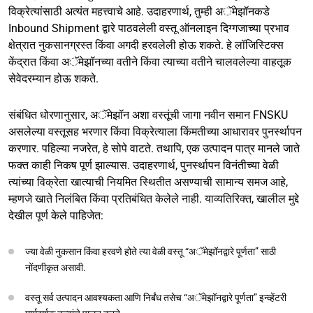
विक्रेत्यांसाठी अत्यंत महत्त्वाचे आहे. उदाहरणार्थ, तुम्ही अॅमेझॉनकडे
Inbound Shipment द्वारे पाठवलेली वस्तू ऑनलाइन दिग्गजाच्या प्रभाव
क्षेत्रात नुकसानग्रस्त किंवा अगदी हरवलेली होऊ शकते. हे लॉजिस्टिक्स
केंद्रात किंवा अॅमेझॉनच्या वतीने किंवा त्याच्या वतीने चालवलेल्या वाहतूक
सेवेदरम्यान होऊ शकते.
संबंधित धोरणानुसार, अॅमेझॉन अशा वस्तूंची जागा नवीन समान FNSKU
असलेल्या वस्तूसह भरणार किंवा विक्रेत्याला किंमतीच्या आधारावर पुनर्स्थापन
करणार. पहिल्या नजरेत, हे सोपे वाटते. तथापि, एक उत्पादन पात्र मानले जाते
फक्त काही निकष पूर्ण झाल्यास. उदाहरणार्थ, पुनर्स्थापन विनंतीच्या वेळी
त्यांच्या विक्रेता खात्याची नियमित स्थितीत असण्याची सामान्य समज आहे,
म्हणजे खाते निलंबित किंवा प्रतिबंधित केलेले नाही. याव्यतिरिक्त, खालील मुद्दे
देखील पूर्ण केले पाहिजेत:
ज्या वेळी नुकसान किंवा हरवणे होते त्या वेळी वस्तू “अॅमेझॉनद्वारे पूर्णता” साठी
नोंदणीकृत असावी.
वस्तू सर्व उत्पादन आवश्यकता आणि निर्बंध तसेच “अॅमेझॉनद्वारे पूर्णता” इन्व्हेंटरी