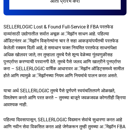
आता प्रारंभ करा
SELLERLOGIC Lost & Found Full-Service हे FBA परतफेड
दाव्यांसाठी उद्योगातील सर्वात अचूक अॅमेझॉन साधन आहे. पहिल्या
ऑडिटनंतर अॅमेझॉन विक्रेत्यांना चार ते सहा आकड्यांपर्यंतची परतफेड
केलेली रक्कम दिली आहे, हे समाधान फक्त नियमित परतफेड साधनांपेक्षा
अधिक खोलवर जाते, तर तुम्हाला तुमचे पैसे शून्य वेळेच्या गुंतवणुकीसह
पुनर्प्राप्त करण्याची परवानगी देते. तुमचे पैसे जलद आणि खात्रीने पुनर्प्राप्त
करा – SELLERLOGIC वार्षिक आधारावर अॅमेझॉन ऑडिट्समध्ये सामील
होते आणि त्यामुळे अॅमेझॉनच्या नियम आणि नियमांचे पालन करत असते.
याचा अर्थ SELLERLOGIC तुमचे पैसे पूर्णपणे स्वयंचलितपणे ओळखते,
विश्लेषण करते आणि परत करते – तुमच्या बाजूने जवळजवळ कोणतीही क्रिया
आवश्यक नाही.
पहिल्या दिवसापासून, SELLERLOGIC विद्यमान सेवांचे सुधारणा करत आहे
आणि नवीन सेवा विकसित करत आहे जेणेकरून तुम्ही तुमच्या अॅमेझॉन FBA