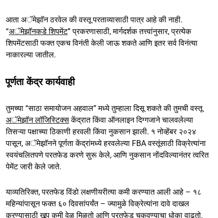
आता अॅमेझॉन ठरवेल की वस्तू परताव्यासाठी पात्र आहे की नाही.
“
अॅमेझॉनकडे शिपमेंट
” प्रकरणासाठी, मार्गदर्शक तत्त्वांनुसार, प्रत्येक
शिपमेंटसाठी फक्त एकच विनंती केली जाऊ शकते आणि इतर सर्व विनंत्या
नाकारल्या जातील.
पूर्णता केंद्र कार्यवाही
तुमच्या “साठा समायोजन अहवाल” मध्ये तुम्हाला दिसू शकते की तुमची वस्तू
अॅमेझॉन लॉजिस्टिक्स
केंद्रात किंवा ऑनलाइन दिग्गजाने चालवलेल्या
तिसऱ्या पक्षाच्या ठिकाणी हरवली किंवा नुकसान झाली. १ नोव्हेंबर २०२४
पासून, अॅमेझॉनने पूर्णता केंद्रांमध्ये हरवलेल्या FBA वस्तूंसाठी विक्रेत्यांना
स्वयंचलितपणे परतफेड करणे सुरू केले, आणि नुकसान नोंदविल्यानंतर त्वरित
पेमेंट जारी केले जाते.
याव्यतिरिक्त, परतफेड विंडो लक्षणीयरीत्या कमी करण्यात आली आहे – १८
महिन्यांपासून फक्त ६० दिवसांपर्यंत – ज्यामुळे विक्रेत्यांना दावे दाखल
करण्यासाठी खूप कमी वेळ मिळतो आणि परतफेड चुकवण्याचा धोका वाढतो.