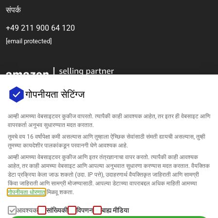
संपर्क
+49 211 900 64 120
[email protected]
गोपनीयता सेटिंग्ज
आम्ही आमच्या वेबसाइटवर कुकीज वापरतो. त्यापैकी काही आवश्यक आहेत, तर इतर ही वेबसाइट आणि
वापरकर्ता अनुभव सुधारण्यात मदत करतात.
कंपनी
तुमचे वय 16 वर्षांपेक्षा कमी असल्यास आणि तुम्हाला ऐच्छिक सेवांसाठी संमती द्यायची असल्यास, तुम्ही
तुमच्या कायदेशीर पालकांकडून परवानगी घेणे आवश्यक आहे.
समर्थन
आम्ही आमच्या वेबसाइटवर कुकीज आणि इतर तंत्रज्ञानाचा वापर करतो. त्यापैकी काही आवश्यक
आहेत, तर काही आमच्या वेबसाइट आणि आपल्या अनुभवात सुधारणा करण्यास मदत करतात. वैयक्तिक
डेटा प्रक्रिया केला जाऊ शकतो (उदा. IP पत्ते), उदाहरणार्थ वैयक्तिकृत जाहिराती आणि सामग्री
Amazon साठी उपाय
किंवा जाहिराती आणि सामग्री मोजण्यासाठी. आपल्या डेटाच्या वापराबद्दल अधिक माहिती आमच्या
गोपनीयता धोरणात
मिळवू शकता.
मराठी
आवश्यक
सांख्यिकी
विपणन
बाह्य मीडिया