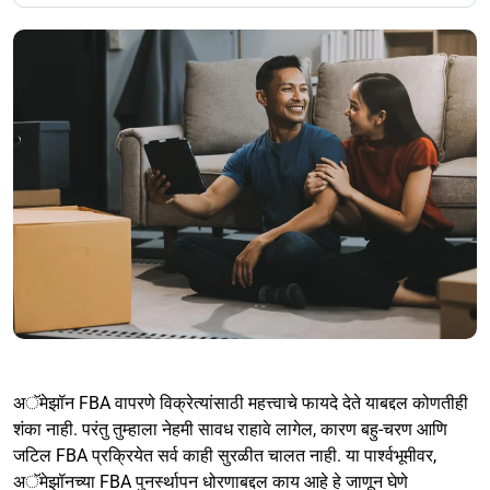
अॅमेझॉन FBA वापरणे विक्रेत्यांसाठी महत्त्वाचे फायदे देते याबद्दल कोणतीही
शंका नाही. परंतु तुम्हाला नेहमी सावध राहावे लागेल, कारण बहु-चरण आणि
जटिल FBA प्रक्रियेत सर्व काही सुरळीत चालत नाही. या पार्श्वभूमीवर,
अॅमेझॉनच्या FBA पुनर्स्थापन धोरणाबद्दल काय आहे हे जाणून घेणे