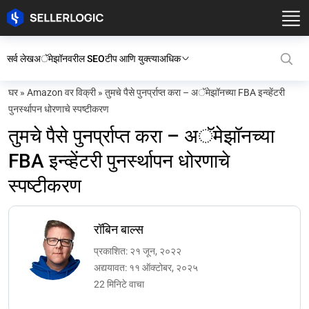
सर्व लेख
अॅमेझॉनवरील SEO
टीप आणि युक्त्या
अधिक
घर
»
Amazon वर विक्री
»
तुमचे पैसे पुनर्प्राप्त करा – अॅमेझॉनच्या FBA इन्व्हेंटरी
पुनर्स्थापन धोरणाचे स्पष्टीकरण
तुमचे पैसे पुनर्प्राप्त करा – अॅमेझॉनच्या
FBA इन्व्हेंटरी पुनर्स्थापन धोरणाचे
स्पष्टीकरण
रॉबिन बाल्स
प्रकाशित: २१ जून, २०२२
अद्ययावत: ११ ऑक्टोबर, २०२५
22 मिनिटे वाचा