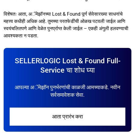
विशेषतः आता, अॅमेझॉनच्या Lost & Found पूर्ण सेवेसारख्या साधनांचे
महत्त्व कधीही अधिक आहे. तुमच्या परतफेडींची ओळख पटवली जाईल आणि
स्वयंचलितपणे आणि वेळेत पुनर्प्राप्त केली जाईल – एकही अंगुली हलवण्याची
आवश्यकता न पडता.
SELLERLOGIC Lost & Found Full-
Service चा शोध घ्या
आपल्या अॅमेझॉन पुनर्भरणांची काळजी आमच्याकडे. नवीन
सर्वसमावेशक सेवा.
आता प्रारंभ करा