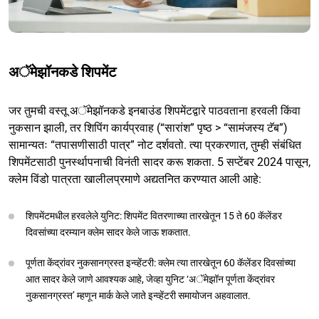
अॅमेझॉनकडे शिपमेंट
जर तुमची वस्तू अॅमेझॉनकडे इनबाउंड शिपमेंटद्वारे पाठवताना हरवली किंवा
नुकसान झाली, तर शिपिंग कार्यप्रवाह (“सारांश” पृष्ठ > “सामंजस्य टॅब”)
सामान्यतः “तपासणीसाठी पात्र” नोट दर्शवतो. त्या प्रकरणात, तुम्ही संबंधित
शिपमेंटसाठी पुनर्स्थापनाची विनंती सादर करू शकता. 5 सप्टेंबर 2024 पासून,
क्लेम विंडो पात्रता खालीलप्रमाणे अद्यतनित करण्यात आली आहे:
शिपमेंटमधील हरवलेले युनिट: शिपमेंट वितरणाच्या तारखेतून 15 ते 60 कॅलेंडर
दिवसांच्या दरम्यान क्लेम सादर केले जाऊ शकतात.
पूर्णता केंद्रांवर नुकसानग्रस्त इन्व्हेंटरी: क्लेम त्या तारखेतून 60 कॅलेंडर दिवसांच्या
आत सादर केले जाणे आवश्यक आहे, जेव्हा युनिट ‘अॅमेझॉन पूर्णता केंद्रांवर
नुकसानग्रस्त’ म्हणून मार्क केले जाते इन्व्हेंटरी समायोजन अहवालात.