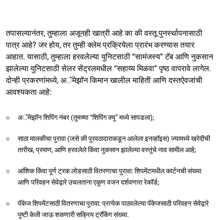
तपासल्यानंतर, तुम्हाला अजूनही खात्री आहे का की वस्तू पुनर्स्थापनासाठी
पात्र आहे? जर होय, तर तुम्ही क्लेम प्रक्रियेला प्रारंभ करण्यास तयार
आहात. यासाठी, तुम्हाला हरवलेल्या युनिटसाठी “सामंजस्य” टॅब आणि नुकसान
झालेल्या युनिटसाठी सेलर सेंट्रलमधील “सहाय्य मिळवा” पृष्ठ वापरावे लागेल.
दोन्ही प्रकरणांमध्ये, अॅमेझॉन किमान खालील माहिती आणि दस्तऐवजांची
आवश्यकता आहे:
अॅमेझॉन शिपिंग नंबर (तुमच्या “शिपिंग क्यू” मध्ये सापडला);
साठा मालकीचा पुरावा (जसे की पुरवठादाराकडून आलेला इनव्हॉइस) ज्यामध्ये खरेदीची
तारीख, प्रमाण, आणि हरवलेले किंवा नुकसान झालेल्या वस्तूंचे नाव सामील आहे;
आंशिक किंवा पूर्ण ट्रक लोडसाठी वितरणाचा पुरावा: शिपमेंटमधील कार्टनची संख्या
आणि परिवहन सेवेद्वारे उचलताना एकूण वजन दर्शवणारा रेकॉर्ड;
पॅकेज शिपमेंटसाठी वितरणाचा पुरावा: प्रत्येक पाठवलेल्या पॅकेजसाठी परिवहन सेवेद्वारे
पुष्टी केली जाऊ शकणारी सक्रिय ट्रॅकिंग संख्या.