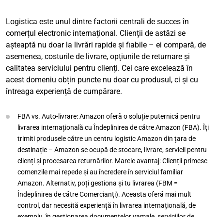
Logistica este unul dintre factorii centrali de succes în
comerțul electronic internațional. Clienții de astăzi se
așteaptă nu doar la livrări rapide și fiabile – ei compară, de
asemenea, costurile de livrare, opțiunile de returnare și
calitatea serviciului pentru clienți. Cei care excelează în
acest domeniu obțin puncte nu doar cu produsul, ci și cu
întreaga experiență de cumpărare.
FBA vs. Auto-livrare: Amazon oferă o soluție puternică pentru
livrarea internațională cu Îndeplinirea de către Amazon (FBA). Îți
trimiti produsele către un centru logistic Amazon din țara de
destinație – Amazon se ocupă de stocare, livrare, servicii pentru
clienți și procesarea returnărilor. Marele avantaj: Clienții primesc
comenzile mai repede și au încredere în serviciul familiar
Amazon. Alternativ, poți gestiona și tu livrarea (FBM =
Îndeplinirea de către Comercianți). Aceasta oferă mai mult
control, dar necesită experiență în livrarea internațională, de
exemplu, în gestionarea documentelor vamale, serviciilor de