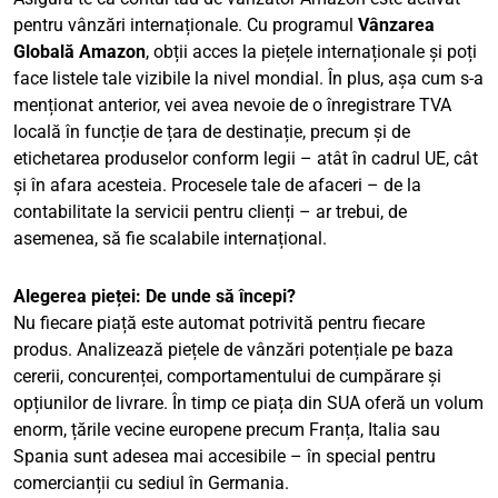
pentru vânzări internaționale. Cu programul
Vânzarea
Globală Amazon
, obții acces la piețele internaționale și poți
face listele tale vizibile la nivel mondial. În plus, așa cum s-a
menționat anterior, vei avea nevoie de o înregistrare TVA
locală în funcție de țara de destinație, precum și de
etichetarea produselor conform legii – atât în cadrul UE, cât
și în afara acesteia. Procesele tale de afaceri – de la
contabilitate la servicii pentru clienți – ar trebui, de
asemenea, să fie scalabile internațional.
Alegerea pieței: De unde să începi?
Nu fiecare piață este automat potrivită pentru fiecare
produs. Analizează piețele de vânzări potențiale pe baza
cererii, concurenței, comportamentului de cumpărare și
opțiunilor de livrare. În timp ce piața din SUA oferă un volum
enorm, țările vecine europene precum Franța, Italia sau
Spania sunt adesea mai accesibile – în special pentru
comercianții cu sediul în Germania.