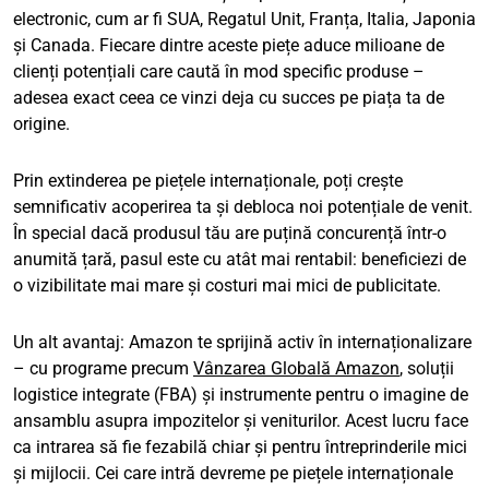
electronic, cum ar fi SUA, Regatul Unit, Franța, Italia, Japonia
și Canada. Fiecare dintre aceste piețe aduce milioane de
clienți potențiali care caută în mod specific produse –
adesea exact ceea ce vinzi deja cu succes pe piața ta de
origine.
Prin extinderea pe piețele internaționale, poți crește
semnificativ acoperirea ta și debloca noi potențiale de venit.
În special dacă produsul tău are puțină concurență într-o
anumită țară, pasul este cu atât mai rentabil: beneficiezi de
o vizibilitate mai mare și costuri mai mici de publicitate.
Un alt avantaj: Amazon te sprijină activ în internaționalizare
– cu programe precum
Vânzarea Globală Amazon
, soluții
logistice integrate (FBA) și instrumente pentru o imagine de
ansamblu asupra impozitelor și veniturilor. Acest lucru face
ca intrarea să fie fezabilă chiar și pentru întreprinderile mici
și mijlocii. Cei care intră devreme pe piețele internaționale