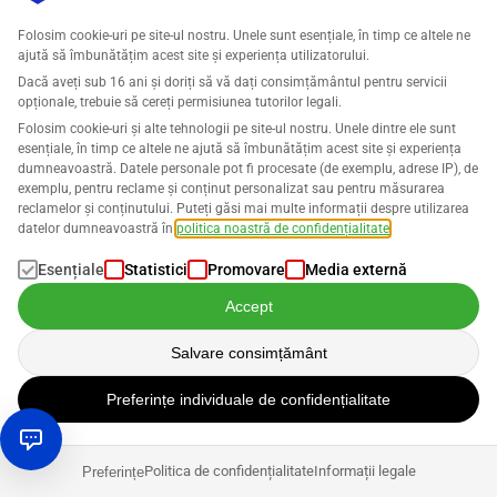
comenzile de acolo. O înregistrare pentru taxa pe valoarea
Folosim cookie-uri pe site-ul nostru. Unele sunt esențiale, în timp ce altele ne
adăugată va fi necesară apoi în fiecare țară în care bunurile sunt
ajută să îmbunătățim acest site și experiența utilizatorului.
stocate.
Dacă aveți sub 16 ani și doriți să vă dați consimțământul pentru servicii
opționale, trebuie să cereți permisiunea tutorilor legali.
Programul de Expansiune Europeană
Folosim cookie-uri și alte tehnologii pe site-ul nostru. Unele dintre ele sunt
esențiale, în timp ce altele ne ajută să îmbunătățim acest site și experiența
dumneavoastră. Datele personale pot fi procesate (de exemplu, adrese IP), de
exemplu, pentru reclame și conținut personalizat sau pentru măsurarea
Cu Programul de Expansiune Europeană, cunoscut și sub
reclamelor și conținutului. Puteți găsi mai multe informații despre utilizarea
numele de Acceleratorul de Expansiune Europeană (EEA), ar
datelor dumneavoastră în
politica noastră de confidențialitate
.
trebui să fie posibil ca vânzătorii mici și mijlocii să vândă
Esențiale
Statistici
Promovare
Media externă
internațional cu doar câteva clicuri.
Accept
Odată cu activarea, înregistrarea contului, traducerea și
Salvare consimțământ
listarea produselor, expedierea, verificarea eligibilității
ofertelor și ajustarea catalogului sunt configurate în doar
Preferințe individuale de confidențialitate
trei zile. Vânzătorul de pe piață are în continuare control
asupra deciziei de a opera doar pe unul, pe câteva sau pe
toate magazinele Amazon din UE.
Politica de confidențialitate
Informații legale
Preferințe