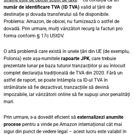
număr de identificare TVA (ID TVA)
valid al țării de
destinație și dovada transferului să fie disponibile.
Problema: Amazon, de obicei, nu furnizează o astfel de
dovadă. Prin urmare, mulți vânzători recurg la facturi pro
forma conform § 17c UStDV.
O altă problemă care există în unele țări din UE (de exemplu,
Polonia) este așa-numitele
rapoarte JPK
, care trebuie
prezentate lunar pe baza tuturor tranzacțiilor și au înlocuit
complet declarația tradițională de TVA din 2020. Fără un
astfel de raport, se poate întâmpla ca ID-ul TVA în
străinătate să fie dezactivat, tranzacțiile să devină
impozabile, iar vânzătorii online să fie supuși unor penalități
mari.
Prin urmare, s-a dovedit eficient să
externalizezi anumite
procese
pentru a vinde pe Amazon internațional cât mai
sigur din punct de vedere legal – acest lucru este valabil în