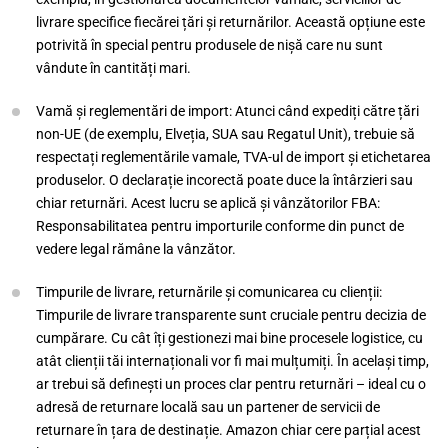
livrare specifice fiecărei țări și returnărilor. Această opțiune este
potrivită în special pentru produsele de nișă care nu sunt
vândute în cantități mari.
Vamă și reglementări de import: Atunci când expediți către țări
non-UE (de exemplu, Elveția, SUA sau Regatul Unit), trebuie să
respectați reglementările vamale, TVA-ul de import și etichetarea
produselor. O declarație incorectă poate duce la întârzieri sau
chiar returnări. Acest lucru se aplică și vânzătorilor FBA:
Responsabilitatea pentru importurile conforme din punct de
vedere legal rămâne la vânzător.
Timpurile de livrare, returnările și comunicarea cu clienții:
Timpurile de livrare transparente sunt cruciale pentru decizia de
cumpărare. Cu cât îți gestionezi mai bine procesele logistice, cu
atât clienții tăi internaționali vor fi mai mulțumiți. În același timp,
ar trebui să definești un proces clar pentru returnări – ideal cu o
adresă de returnare locală sau un partener de servicii de
returnare în țara de destinație. Amazon chiar cere parțial acest