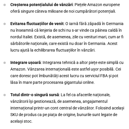
Creșterea potențialului de vânzări
: Piețele Amazon europene
oferă singure câteva milioane de noi cumpărători potențiali.
Evitarea fluctuațiilor de venit
: O iarnă fără zăpadă în Germania
nu înseamnă că lenjeria de schi nu s-ar vinde ca pâinea caldă în
nordul Italiei. Există, de asemenea, zile cu venituri mari, cum ar fi
sărbătorile naționale, care există nu doar în Germania. Acest
lucru ajută la echilibrarea fluctuațiilor în vânzări.
Integrare ușoară
: Integrarea tehnică a altor piețe este simplă cu
Amazon. Vânzarea internațională este astfel ușor posibilă. Cei
care doresc pot îmbunătăți acest lucru cu serviciul FBA și pot
lăsa în mare parte procesarea gigantului online.
Totul dintr-o singură sursă
: La fel ca afacerile naționale,
vânzătorii își gestionează, de asemenea, angajamentul
internațional printr-un cont central de vânzător. Folosind același
SKU de produs ca pe piața de origine, bunurile sunt legate de
același stoc.