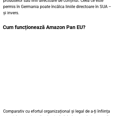
produselor sau linii directoare de conținut. Ceea ce este
permis în Germania poate încălca liniile directoare în SUA –
și invers.
Cum funcționează Amazon Pan EU?
Comparativ cu efortul organizațional și legal de a-ți înființa