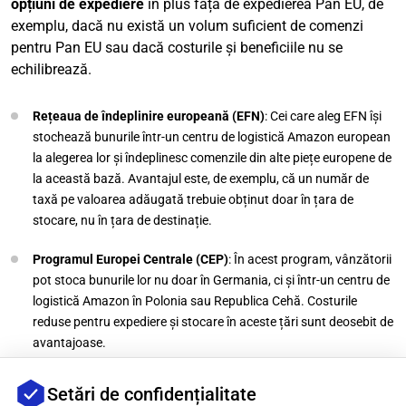
opțiuni de expediere
în plus față de expedierea Pan EU, de
exemplu, dacă nu există un volum suficient de comenzi
pentru Pan EU sau dacă costurile și beneficiile nu se
echilibrează.
Rețeaua de îndeplinire europeană (EFN)
: Cei care aleg EFN își
stochează bunurile într-un centru de logistică Amazon european
la alegerea lor și îndeplinesc comenzile din alte piețe europene de
la această bază. Avantajul este, de exemplu, că un număr de
taxă pe valoarea adăugată trebuie obținut doar în țara de
stocare, nu în țara de destinație.
Programul Europei Centrale (CEP)
: În acest program, vânzătorii
pot stoca bunurile lor nu doar în Germania, ci și într-un centru de
logistică Amazon în Polonia sau Republica Cehă. Costurile
reduse pentru expediere și stocare în aceste țări sunt deosebit de
avantajoase.
Inventarul în țara pieței (MCI)
: În acest caz, vânzătorii își trimit
Setări de confidențialitate
bunurile la mai multe centre de îndeplinire europene și îndeplinesc