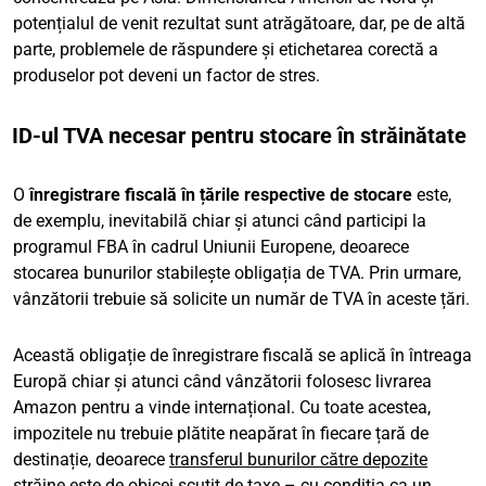
potențialul de venit rezultat sunt atrăgătoare, dar, pe de altă
parte, problemele de răspundere și etichetarea corectă a
produselor pot deveni un factor de stres.
ID-ul TVA necesar pentru stocare în străinătate
O
înregistrare fiscală în țările respective de stocare
este,
de exemplu, inevitabilă chiar și atunci când participi la
programul FBA în cadrul Uniunii Europene, deoarece
stocarea bunurilor stabilește obligația de TVA. Prin urmare,
vânzătorii trebuie să solicite un număr de TVA în aceste țări.
Această obligație de înregistrare fiscală se aplică în întreaga
Europă chiar și atunci când vânzătorii folosesc livrarea
Amazon pentru a vinde internațional. Cu toate acestea,
impozitele nu trebuie plătite neapărat în fiecare țară de
destinație, deoarece
transferul bunurilor către depozite
străine este de obicei scutit de taxe
– cu condiția ca un