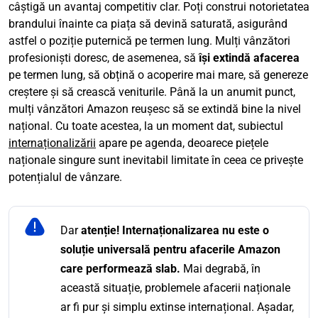
câștigă un avantaj competitiv clar. Poți construi notorietatea
brandului înainte ca piața să devină saturată, asigurând
astfel o poziție puternică pe termen lung. Mulți vânzători
profesioniști doresc, de asemenea, să
își extindă afacerea
pe termen lung, să obțină o acoperire mai mare, să genereze
creștere și să crească veniturile. Până la un anumit punct,
mulți vânzători Amazon reușesc să se extindă bine la nivel
național. Cu toate acestea, la un moment dat, subiectul
internaționalizării
apare pe agenda, deoarece piețele
naționale singure sunt inevitabil limitate în ceea ce privește
potențialul de vânzare.
Dar
atenție! Internaționalizarea nu este o
soluție universală pentru afacerile Amazon
care performează slab.
Mai degrabă, în
această situație, problemele afacerii naționale
ar fi pur și simplu extinse internațional. Așadar,