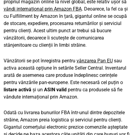
propriul magazin online la nivel global, este relativ ușor să
vândi internațional prin Amazon FBA
. Deoarece, la fel ca și
cu Fulfillment by Amazon în țară, gigantul online se ocupă
de stocare, expediere, procesarea returnărilor și serviciul
pentru clienți. Acest ultim punct ar trebui să bucure
vânzătorii, deoarece îi scutește de comunicarea
stânjenitoare cu clienții în limbi străine.
Vânzătorii se pot înregistra pentru
vânzarea Pan EU
sau
activa această opțiune în setările Seller Central. Inventarul
arată de asemenea care produse îndeplinesc cerințele
pentru vânzările pan-europene. Este necesară cel puțin o
listare activă
și un
ASIN valid
pentru ca produsele să fie
vândute internațional prin Amazon.
Odată cu livrarea bunurilor FBA într-unul dintre depozitele
străine, Amazon preia logistica și serviciul pentru clienți.
Gigantul comerțului electronic prezice comenzile așteptate
și decide pe baza acestora câte unități din care bunuri vor fi