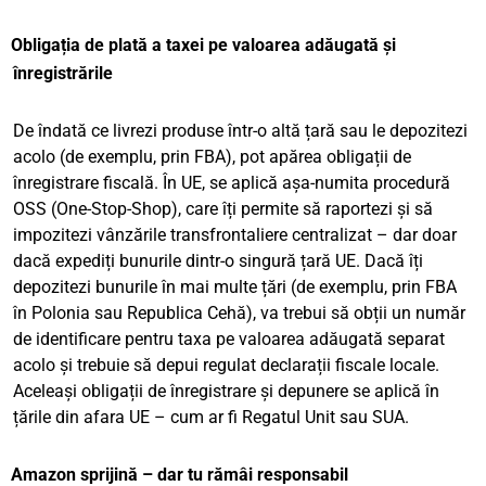
Obligația de plată a taxei pe valoarea adăugată și
înregistrările
De îndată ce livrezi produse într-o altă țară sau le depozitezi
acolo (de exemplu, prin FBA), pot apărea obligații de
înregistrare fiscală. În UE, se aplică așa-numita procedură
OSS (One-Stop-Shop), care îți permite să raportezi și să
impozitezi vânzările transfrontaliere centralizat – dar doar
dacă expediți bunurile dintr-o singură țară UE. Dacă îți
depozitezi bunurile în mai multe țări (de exemplu, prin FBA
în Polonia sau Republica Cehă), va trebui să obții un număr
de identificare pentru taxa pe valoarea adăugată separat
acolo și trebuie să depui regulat declarații fiscale locale.
Aceleași obligații de înregistrare și depunere se aplică în
țările din afara UE – cum ar fi Regatul Unit sau SUA.
Amazon sprijină – dar tu rămâi responsabil