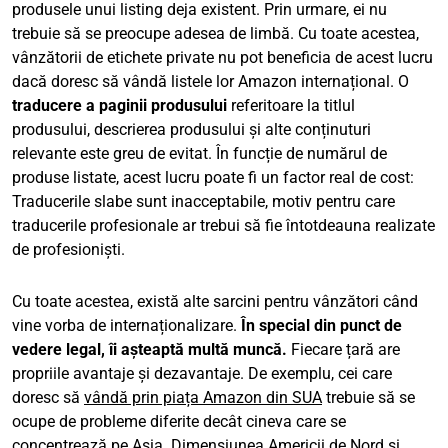
produsele unui listing deja existent. Prin urmare, ei nu
trebuie să se preocupe adesea de limbă. Cu toate acestea,
vânzătorii de etichete private nu pot beneficia de acest lucru
dacă doresc să vândă listele lor Amazon internațional. O
traducere a paginii produsului
referitoare la titlul
produsului, descrierea produsului și alte conținuturi
relevante este greu de evitat. În funcție de numărul de
produse listate, acest lucru poate fi un factor real de cost:
Traducerile slabe sunt inacceptabile, motiv pentru care
traducerile profesionale ar trebui să fie întotdeauna realizate
de profesioniști.
Cu toate acestea, există alte sarcini pentru vânzători când
vine vorba de internaționalizare.
În special din punct de
vedere legal, îi așteaptă multă muncă.
Fiecare țară are
propriile avantaje și dezavantaje. De exemplu, cei care
doresc să
vândă prin piața Amazon din SUA
trebuie să se
ocupe de probleme diferite decât cineva care se
concentrează pe Asia. Dimensiunea Americii de Nord și