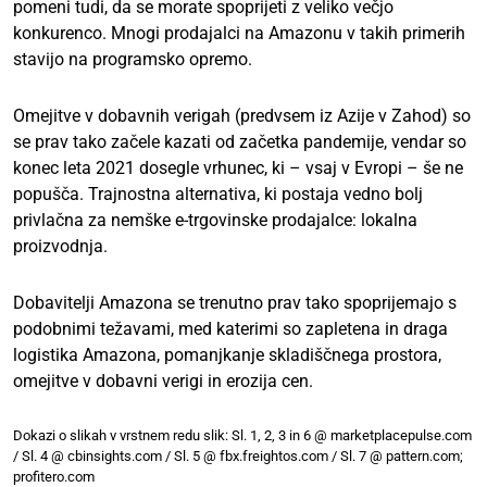
pomeni tudi, da se morate spoprijeti z veliko večjo
konkurenco. Mnogi prodajalci na Amazonu v takih primerih
stavijo na programsko opremo.
Omejitve v dobavnih verigah (predvsem iz Azije v Zahod) so
se prav tako začele kazati od začetka pandemije, vendar so
konec leta 2021 dosegle vrhunec, ki – vsaj v Evropi – še ne
popušča. Trajnostna alternativa, ki postaja vedno bolj
privlačna za nemške e-trgovinske prodajalce: lokalna
proizvodnja.
Dobavitelji Amazona se trenutno prav tako spoprijemajo s
podobnimi težavami, med katerimi so zapletena in draga
logistika Amazona, pomanjkanje skladiščnega prostora,
omejitve v dobavni verigi in erozija cen.
Dokazi o slikah v vrstnem redu slik: Sl. 1, 2, 3 in 6 @ marketplacepulse.com
/ Sl. 4 @ cbinsights.com / Sl. 5 @ fbx.freightos.com / Sl. 7 @ pattern.com;
profitero.com