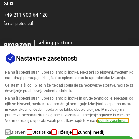
Stiki
+49 211 900 64 120
[email protected]
Nastavitve zasebnosti
Na naši spletni strani uporabljamo piškotke. Nekateri so bistveni, medtem ko
nam drugi pomagajo izboljšati to spletno stran in uporabniško izkušnjo.
Podjetje
Če ste mlajši od 16 let in želite dati soglasje za neobvezne storitve, morate za
dovoljenje prositi svoje zakonite skrbnike.
Podpora
Na naši spletni strani uporabljamo piškotke in druge tehnologije. Nekateri od
njih so bistveni, medtem ko nam drugi pomagajo izboljšati to spletno mesto
in vaše izkušnje. Osebni podatki se lahko obdelujejo (npr. IP naslovi), na
Rešitve za Amazon
primer za personalizirane oglase in vsebino ali merjenje oglasov in vsebine.
Več informacij o uporabi vaših podatkov najdete v naši
politiki zasebnosti
.
Slovenščina
Bistveni
Statistika
Trženje
Zunanji mediji