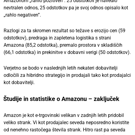
Amazonom „rahlo pozitiven”. 25 odstotkov je navedlo
nevtralen odnos, 25 odstotkov pa je svoj odnos opisalo kot
„rahlo negativen”.
Razlogi za ta skromen rezultat so težave s erozijo cen (59
odstotkov), predraga in zapletena logistika s strani
Amazona (85,2 odstotka), premalo prostora v skladiščih
(66,1 odstotka) in prekinitve v dobavni verigi (50 odstotkov).
Verjetno se bodo v naslednjih letih nekateri dobavitelji
odločili za hibridno strategijo in prodajali tako kot prodajalci
kot dobavitelji.
Študije in statistike o Amazonu – zaključek
Amazon je kot e-trgovinski velikan v zadnjih letih pridobil
veliko strank. Vi kot prodajalec seveda neposredno koristite
od nenehno rastočega števila strank. Hitro rast pa seveda