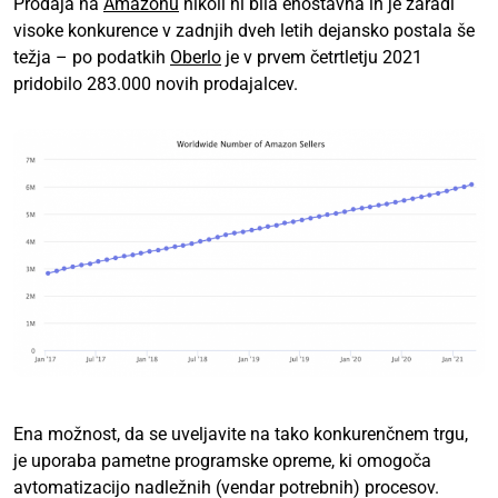
Prodaja na
Amazonu
nikoli ni bila enostavna in je zaradi
visoke konkurence v zadnjih dveh letih dejansko postala še
težja – po podatkih
Oberlo
je v prvem četrtletju 2021
pridobilo 283.000 novih prodajalcev.
Ena možnost, da se uveljavite na tako konkurenčnem trgu,
je uporaba pametne programske opreme, ki omogoča
avtomatizacijo nadležnih (vendar potrebnih) procesov.