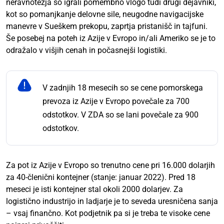
neravnotežja so igrali pomembno vlogo tudi drugi dejavniki,
kot so pomanjkanje delovne sile, neugodne navigacijske
manevre v Sueškem prekopu, zaprtja pristanišč in tajfuni.
Še posebej na poteh iz Azije v Evropo in/ali Ameriko se je to
odražalo v višjih cenah in počasnejši logistiki.
V zadnjih 18 mesecih so se cene pomorskega
prevoza iz Azije v Evropo povečale za 700
odstotkov. V ZDA so se lani povečale za 900
odstotkov.
Za pot iz Azije v Evropo so trenutno cene pri 16.000 dolarjih
za 40-členični kontejner (stanje: januar 2022). Pred 18
meseci je isti kontejner stal okoli 2000 dolarjev. Za
logistično industrijo in ladjarje je to seveda uresničena sanja
– vsaj finančno. Kot podjetnik pa si je treba te visoke cene