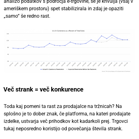
analizo podatkov s področja e-trgovine, se je krivulja (vsaj v
ameriškem prostoru) spet stabilizirala in zdaj je opaziti
„samo“ še redno rast.
Več strank = več konkurence
Toda kaj pomeni ta rast za prodajalce na tržnicah? Na
splošno je to dober znak, če platforma, na kateri prodajate
izdelke, ustvarja več prihodkov kot kadarkoli prej. Trgovci
tukaj neposredno koristijo od povečanja števila strank.