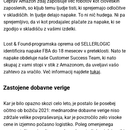
Čeprav Amazon zdaj zaposluje več robotov kot človeških
zaposlenih, so kljub temu ljudje tisti, ki sprejemajo odločitve
v skladiščih. In ljudje delajo napake. To ni nič hudega. Ni pa
sprejemljivo, da vi kot prodajalec plačate za napake, ki se
zgodijo v skladišču z vašimi izdelki.
Lost & Found-programska oprema od SELLERLOGIC
identificira napake FBA do 18 mesecev v preteklosti. Nato te
napake obdeluje naše Customer Success Team, ki nato
skupaj z vami stopi v stik z Amazonom, da uveljavi vašo
zahtevo za vračilo. Več informacij najdete
tukaj
.
Zastojene dobavne verige
Kar je bilo opazno skozi celo leto, je postalo še posebej
očitno ob božiču 2021: mednarodne dobavne verige niso
zdržale velike povpraševanja, kar je povzročilo zelo visoke
cene in izjemno počasno logistiko. Poleg omenjenega