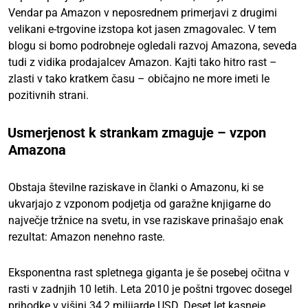
Vendar pa Amazon v neposrednem primerjavi z drugimi
velikani e-trgovine izstopa kot jasen zmagovalec. V tem
blogu si bomo podrobneje ogledali razvoj Amazona, seveda
tudi z vidika prodajalcev Amazon. Kajti tako hitro rast –
zlasti v tako kratkem času – običajno ne more imeti le
pozitivnih strani.
Usmerjenost k strankam zmaguje – vzpon
Amazona
Obstaja številne raziskave in članki o Amazonu, ki se
ukvarjajo z vzponom podjetja od garažne knjigarne do
največje tržnice na svetu, in vse raziskave prinašajo enak
rezultat: Amazon nenehno raste.
Eksponentna rast spletnega giganta je še posebej očitna v
rasti v zadnjih 10 letih. Leta 2010 je poštni trgovec dosegel
prihodke v višini 34,2 milijarde USD. Deset let kasneje