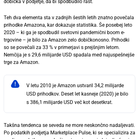
dobička v podjetje, da bi spodbudilo rast.
Teh dva elementa sta v zadnjih šestih letih znatno povečala
prihodke Amazona, kar dokazuje statistika. Še posebej leto
2020 – ki ga je spodbudil svetovni pandemični boom e-
trgovine – je bilo za Amazon zelo dobičkonosno. Prihodki
so se povečali za 33 % v primerjavi s prejšnjim letom.
Nemčija je s 29,6 milijarde USD spadala med najuspešnejše
trge za Amazon.
V letu 2010 je Amazon ustvaril 34,2 milijarde
USD prihodkov. Deset let kasneje (2020) je bilo
s 386,1 milijarde USD več kot desetkrat.
Takšna tendenca se seveda ne more neskončno nadaljevati.
Po podatkih podjetja Marketplace Pulse, ki se specializira za