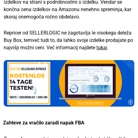
izdelkov na strani s podrobnostmi o izdelku. Vendar se
končna cena izdelkov na Amazonu nenehno spreminja, kar
skoraj onemogoča ročno obdelavo.
Repricer od SELLERLOGIC ne zagotavlja le visokega deleža
Buy Box, temveč tudi to, da lahko svoje izdelke prodajate po
najvišji možni ceni. Več informacij najdete
tukaj
.
Zahteve za vračilo zaradi napak FBA