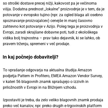
so stroški dostave precej nižji, kakovost pa je večinoma
višja. Dodatna prednost „lokalne” proizvodnje je v tem, da je
potovanje v evropsko tujino (npr. za ogled blaga ali osebno
spoznavanje proizvajalcev) cenejše in manj časovno
zahtevno kot potovanje v Azijo. Poleg tega je proizvodnja v
Evropi, zaradi skrajšane dobavne poti, tudi z ekološkega
vidika bolj trajnostna – prav tako dejavnik, ki se lahko, ob
pravem trženju, spremeni v več prodaje.
In kaj počnejo dobavitelji?
To vprašanje odgovarja na aktualna študija Amazon
podjetja Pattern in Profitero, EMEA Amazon Vendor Survey,
v kateri 56 blagovnih znamk sprašujejo o izzivih in
priložnostih v Evropi in na Bližnjem vzhodu.
Izpostaviti je treba, da zelo veliko blagovnih znamk prodaja
preko več kanalov, npr. preko drugih e-trgovinskih platform