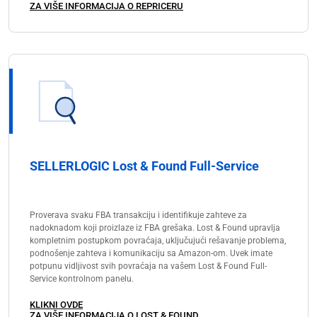
ZA VIŠE INFORMACIJA O REPRICERU
SELLERLOGIC Lost & Found Full-Service
Proverava svaku FBA transakciju i identifikuje zahteve za
nadoknadom koji proizlaze iz FBA grešaka. Lost & Found upravlja
kompletnim postupkom povraćaja, uključujući rešavanje problema,
podnošenje zahteva i komunikaciju sa Amazon-om. Uvek imate
potpunu vidljivost svih povraćaja na vašem Lost & Found Full-
Service kontrolnom panelu.
KLIKNI OVDE
ZA VIŠE INFORMACIJA O LOST & FOUND