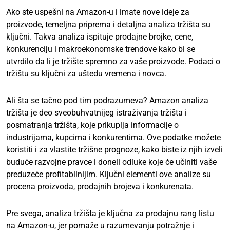
Ako ste uspešni na Amazon-u i imate nove ideje za
proizvode, temeljna priprema i detaljna analiza tržišta su
ključni. Takva analiza ispituje prodajne brojke, cene,
konkurenciju i makroekonomske trendove kako bi se
utvrdilo da li je tržište spremno za vaše proizvode. Podaci o
tržištu su ključni za uštedu vremena i novca.
Ali šta se tačno pod tim podrazumeva? Amazon analiza
tržišta je deo sveobuhvatnijeg istraživanja tržišta i
posmatranja tržišta, koje prikuplja informacije o
industrijama, kupcima i konkurentima. Ove podatke možete
koristiti i za vlastite tržišne prognoze, kako biste iz njih izveli
buduće razvojne pravce i doneli odluke koje će učiniti vaše
preduzeće profitabilnijim. Ključni elementi ove analize su
procena proizvoda, prodajnih brojeva i konkurenata.
Pre svega, analiza tržišta je ključna za prodajnu rang listu
na Amazon-u, jer pomaže u razumevanju potražnje i