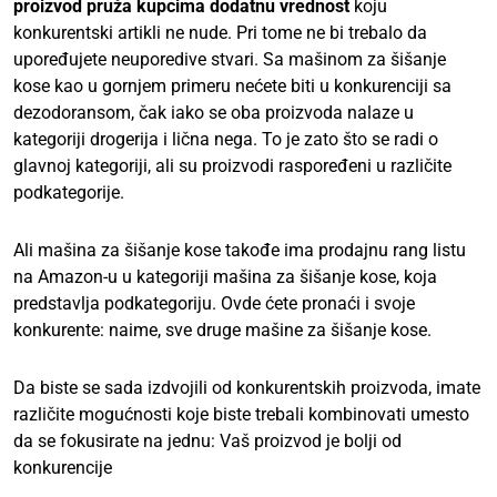
proizvod pruža kupcima dodatnu vrednost
koju
konkurentski artikli ne nude. Pri tome ne bi trebalo da
upoređujete neuporedive stvari. Sa mašinom za šišanje
kose kao u gornjem primeru nećete biti u konkurenciji sa
dezodoransom, čak iako se oba proizvoda nalaze u
kategoriji drogerija i lična nega. To je zato što se radi o
glavnoj kategoriji, ali su proizvodi raspoređeni u različite
podkategorije.
Ali mašina za šišanje kose takođe ima prodajnu rang listu
na Amazon-u u kategoriji mašina za šišanje kose, koja
predstavlja podkategoriju. Ovde ćete pronaći i svoje
konkurente: naime, sve druge mašine za šišanje kose.
Da biste se sada izdvojili od konkurentskih proizvoda, imate
različite mogućnosti koje biste trebali kombinovati umesto
da se fokusirate na jednu: Vaš proizvod je bolji od
konkurencije