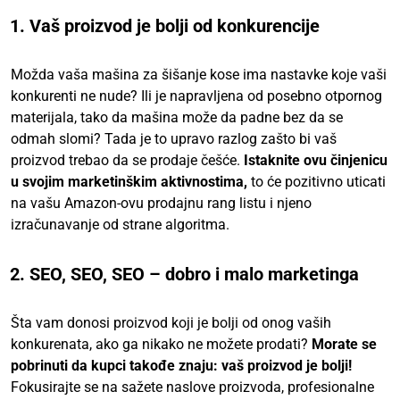
1. Vaš proizvod je bolji od konkurencije
Možda vaša mašina za šišanje kose ima nastavke koje vaši
konkurenti ne nude? Ili je napravljena od posebno otpornog
materijala, tako da mašina može da padne bez da se
odmah slomi? Tada je to upravo razlog zašto bi vaš
proizvod trebao da se prodaje češće.
Istaknite ovu činjenicu
u svojim marketinškim aktivnostima,
to će pozitivno uticati
na vašu Amazon-ovu prodajnu rang listu i njeno
izračunavanje od strane algoritma.
2. SEO, SEO, SEO – dobro i malo marketinga
Šta vam donosi proizvod koji je bolji od onog vaših
konkurenata, ako ga nikako ne možete prodati?
Morate se
pobrinuti da kupci takođe znaju: vaš proizvod je bolji!
Fokusirajte se na sažete naslove proizvoda, profesionalne