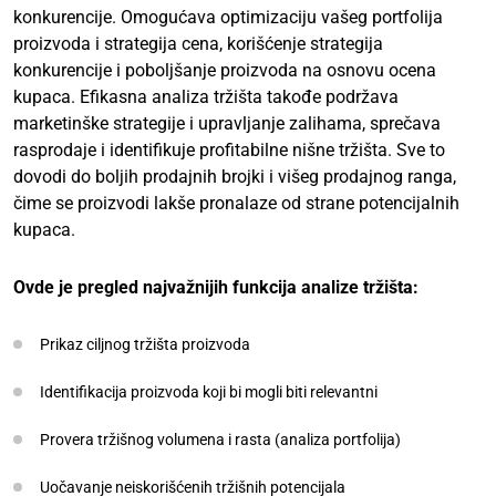
konkurencije. Omogućava optimizaciju vašeg portfolija
proizvoda i strategija cena, korišćenje strategija
konkurencije i poboljšanje proizvoda na osnovu ocena
kupaca. Efikasna analiza tržišta takođe podržava
marketinške strategije i upravljanje zalihama, sprečava
rasprodaje i identifikuje profitabilne nišne tržišta. Sve to
dovodi do boljih prodajnih brojki i višeg prodajnog ranga,
čime se proizvodi lakše pronalaze od strane potencijalnih
kupaca.
Ovde je pregled najvažnijih funkcija analize tržišta:
Prikaz ciljnog tržišta proizvoda
Identifikacija proizvoda koji bi mogli biti relevantni
Provera tržišnog volumena i rasta (analiza portfolija)
Uočavanje neiskorišćenih tržišnih potencijala