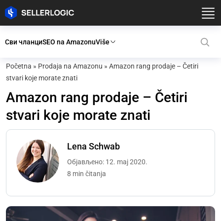
Сви чланци
SEO na Amazonu
Više
Početna
»
Prodaja na Amazonu
»
Amazon rang prodaje – Četiri
stvari koje morate znati
Amazon rang prodaje – Četiri
stvari koje morate znati
Lena Schwab
Објављено: 12. maj 2020.
8 min čitanja