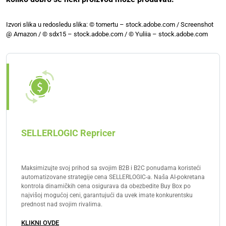
Izvori slika u redosledu slika: © tomertu – stock.adobe.com / Screenshot
@ Amazon / © sdx15 – stock.adobe.com / © Yuliia – stock.adobe.com
SELLERLOGIC Repricer
Maksimizujte svoj prihod sa svojim B2B i B2C ponudama koristeći
automatizovane strategije cena SELLERLOGIC-a. Naša AI-pokretana
kontrola dinamičkih cena osigurava da obezbedite Buy Box po
najvišoj mogućoj ceni, garantujući da uvek imate konkurentsku
prednost nad svojim rivalima.
KLIKNI OVDE