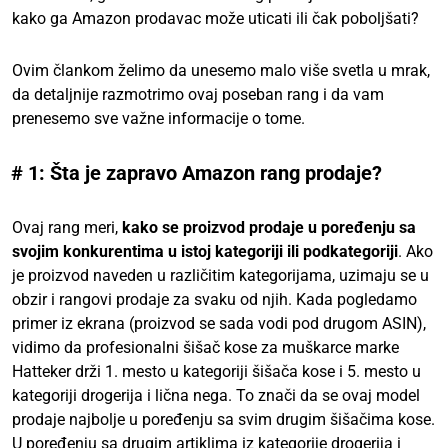
kako ga Amazon prodavac može uticati ili čak poboljšati?
Ovim člankom želimo da unesemo malo više svetla u mrak,
da detaljnije razmotrimo ovaj poseban rang i da vam
prenesemo sve važne informacije o tome.
# 1: Šta je zapravo Amazon rang prodaje?
Ovaj rang meri,
kako se proizvod prodaje u poređenju sa
svojim konkurentima u istoj kategoriji ili podkategoriji
. Ako
je proizvod naveden u različitim kategorijama, uzimaju se u
obzir i rangovi prodaje za svaku od njih. Kada pogledamo
primer iz ekrana (proizvod se sada vodi pod drugom ASIN),
vidimo da profesionalni šišač kose za muškarce marke
Hatteker drži 1. mesto u kategoriji šišača kose i 5. mesto u
kategoriji drogerija i lična nega. To znači da se ovaj model
prodaje najbolje u poređenju sa svim drugim šišačima kose.
U poređenju sa drugim artiklima iz kategorije drogerija i