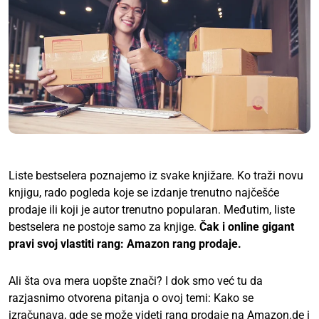
Liste bestselera poznajemo iz svake knjižare. Ko traži novu
knjigu, rado pogleda koje se izdanje trenutno najčešće
prodaje ili koji je autor trenutno popularan. Međutim, liste
bestselera ne postoje samo za knjige.
Čak i online gigant
pravi svoj vlastiti rang: Amazon rang prodaje.
Ali šta ova mera uopšte znači? I dok smo već tu da
razjasnimo otvorena pitanja o ovoj temi: Kako se
izračunava, gde se može videti rang prodaje na Amazon.de i