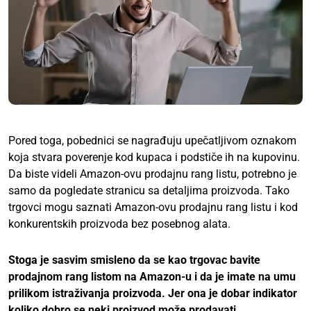
Pored toga, pobednici se nagrađuju upečatljivom oznakom
koja stvara poverenje kod kupaca i podstiče ih na kupovinu.
Da biste videli Amazon-ovu prodajnu rang listu, potrebno je
samo da pogledate stranicu sa detaljima proizvoda. Tako
trgovci mogu saznati Amazon-ovu prodajnu rang listu i kod
konkurentskih proizvoda bez posebnog alata.
Stoga je sasvim smisleno da se kao trgovac bavite
prodajnom rang listom na Amazon-u i da je imate na umu
prilikom istraživanja proizvoda. Jer ona je dobar indikator
koliko dobro se neki proizvod može prodavati.