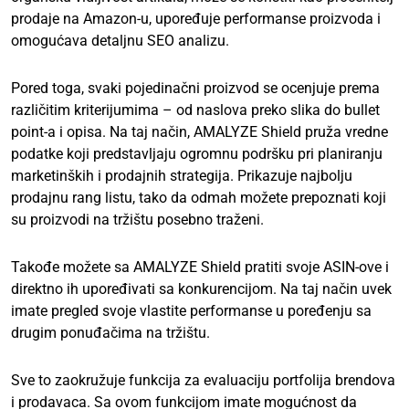
prodaje na Amazon-u, upoređuje performanse proizvoda i
omogućava detaljnu SEO analizu.
Pored toga, svaki pojedinačni proizvod se ocenjuje prema
različitim kriterijumima – od naslova preko slika do bullet
point-a i opisa. Na taj način, AMALYZE Shield pruža vredne
podatke koji predstavljaju ogromnu podršku pri planiranju
marketinških i prodajnih strategija. Prikazuje najbolju
prodajnu rang listu, tako da odmah možete prepoznati koji
su proizvodi na tržištu posebno traženi.
Takođe možete sa AMALYZE Shield pratiti svoje ASIN-ove i
direktno ih upoređivati sa konkurencijom. Na taj način uvek
imate pregled svoje vlastite performanse u poređenju sa
drugim ponuđačima na tržištu.
Sve to zaokružuje funkcija za evaluaciju portfolija brendova
i prodavaca. Sa ovom funkcijom imate mogućnost da