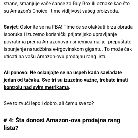
strane, smanjuje vaše šanse za Buy Box ili oznake kao što
su
Amazon’s Choice
i time vidljivost vašeg proizvoda.
Savjet
:
Oslonite se na FBA
! Time će se olakšati brza obrada
isporuka i izuzetno korisnički prijateljsko upravljanje
povratima prema Amazonovim smernicama, jer prepuštate
ispunjenje narudžbina e-trgovinskom gigantu. To može čak
uticati na vašu Amazon-ovu prodajnu rang listu.
Ali ponovo:
Ne oslanjajte se na uspeh kada savladate
jedan od tačaka. Sve tri su izuzetno važne, trebate
imati
kontrolu nad svim metrikama
.
Sve to zvuči lepo i dobro, ali čemu sve to?
# 4: Šta donosi Amazon-ova prodajna rang
lista?