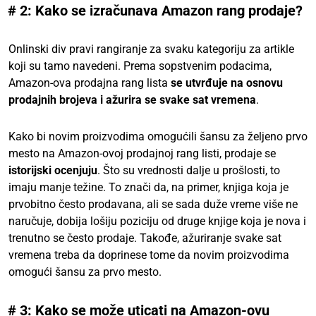
# 2: Kako se izračunava Amazon rang prodaje?
Onlinski div pravi rangiranje za svaku kategoriju za artikle
koji su tamo navedeni. Prema sopstvenim podacima,
Amazon-ova prodajna rang lista
se utvrđuje na osnovu
prodajnih brojeva i ažurira se svake sat vremena
.
Kako bi novim proizvodima omogućili šansu za željeno prvo
mesto na Amazon-ovoj prodajnoj rang listi, prodaje se
istorijski ocenjuju
. Što su vrednosti dalje u prošlosti, to
imaju manje težine. To znači da, na primer, knjiga koja je
prvobitno često prodavana, ali se sada duže vreme više ne
naručuje, dobija lošiju poziciju od druge knjige koja je nova i
trenutno se često prodaje. Takođe, ažuriranje svake sat
vremena treba da doprinese tome da novim proizvodima
omogući šansu za prvo mesto.
# 3: Kako se može uticati na Amazon-ovu