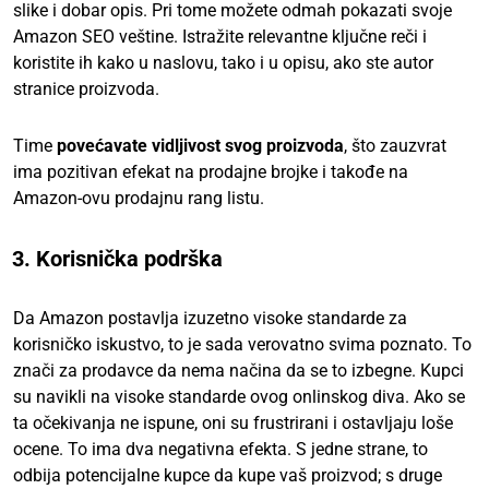
slike i dobar opis. Pri tome možete odmah pokazati svoje
Amazon SEO veštine. Istražite relevantne ključne reči i
koristite ih kako u naslovu, tako i u opisu, ako ste autor
stranice proizvoda.
Time
povećavate vidljivost svog proizvoda
, što zauzvrat
ima pozitivan efekat na prodajne brojke i takođe na
Amazon-ovu prodajnu rang listu.
3. Korisnička podrška
Da Amazon postavlja izuzetno visoke standarde za
korisničko iskustvo, to je sada verovatno svima poznato. To
znači za prodavce da nema načina da se to izbegne. Kupci
su navikli na visoke standarde ovog onlinskog diva. Ako se
ta očekivanja ne ispune, oni su frustrirani i ostavljaju loše
ocene. To ima dva negativna efekta. S jedne strane, to
odbija potencijalne kupce da kupe vaš proizvod; s druge