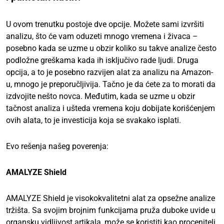
U ovom trenutku postoje dve opcije. Možete sami izvršiti
analizu, što će vam oduzeti mnogo vremena i živaca –
posebno kada se uzme u obzir koliko su takve analize često
podložne greškama kada ih isključivo rade ljudi. Druga
opcija, a to je posebno razvijen alat za analizu na Amazon-
u, mnogo je preporučljivija. Tačno je da ćete za to morati da
izdvojite nešto novca. Međutim, kada se uzme u obzir
tačnost analiza i ušteda vremena koju dobijate korišćenjem
ovih alata, to je investicija koja se svakako isplati.
Evo rešenja našeg poverenja:
AMALYZE Shield
AMALYZE Shield je visokokvalitetni alat za opsežne analize
tržišta. Sa svojim brojnim funkcijama pruža duboke uvide u
organsku vidljivost artikala, može se koristiti kao procenitelj