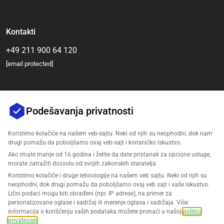
Kontakti
+49 211 900 64 120
[email protected]
Podešavanja privatnosti
Koristimo kolačiće na našem veb-sajtu. Neki od njih su neophodni, dok nam
drugi pomažu da poboljšamo ovaj veb-sajt i korisničko iskustvo.
Ako imate manje od 16 godina i želite da date pristanak za opcione usluge,
Компанија
morate zatražiti dozvolu od svojih zakonskih staratelja.
Koristimo kolačiće i druge tehnologije na našem veb sajtu. Neki od njih su
Подршка
neophodni, dok drugi pomažu da poboljšamo ovaj veb sajt i vaše iskustvo.
Lični podaci mogu biti obrađeni (npr. IP adrese), na primer za
personalizovane oglase i sadržaj ili merenje oglasa i sadržaja. Više
Rešenja za Amazon
informacija o korišćenju vaših podataka možete pronaći u našoj
politici
privatnosti
.