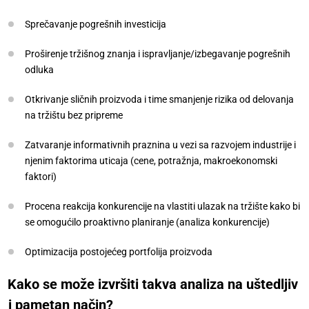
Sprečavanje pogrešnih investicija
Proširenje tržišnog znanja i ispravljanje/izbegavanje pogrešnih
odluka
Otkrivanje sličnih proizvoda i time smanjenje rizika od delovanja
na tržištu bez pripreme
Zatvaranje informativnih praznina u vezi sa razvojem industrije i
njenim faktorima uticaja (cene, potražnja, makroekonomski
faktori)
Procena reakcija konkurencije na vlastiti ulazak na tržište kako bi
se omogućilo proaktivno planiranje (analiza konkurencije)
Optimizacija postojećeg portfolija proizvoda
Kako se može izvršiti takva analiza na uštedljiv
i pametan način?