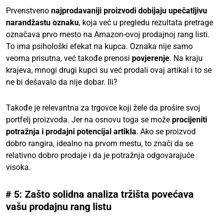
Prvenstveno
najprodavaniji proizvodi dobijaju upečatljivu
narandžastu oznaku
, koja već u pregledu rezultata pretrage
označava prvo mesto na Amazon-ovoj prodajnoj rang listi.
To ima psihološki efekat na kupca. Oznaka nije samo
veoma prisutna, već takođe prenosi
povjerenje
. Na kraju
krajeva, mnogi drugi kupci su već prodali ovaj artikal i to se
ne bi dešavalo da nije dobar. Ili?
Takođe je relevantna za trgovce koji žele da prošire svoj
portfelj proizvoda. Jer na osnovu toga se može
procijeniti
potražnja i prodajni potencijal artikla
. Ako se proizvod
dobro rangira, idealno na prvom mestu, to znači da se
relativno dobro prodaje i da je potražnja odgovarajuće
visoka.
# 5: Zašto solidna analiza tržišta povećava
vašu prodajnu rang listu