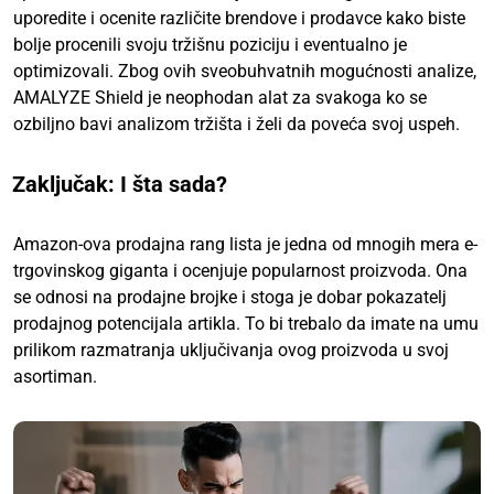
uporedite i ocenite različite brendove i prodavce kako biste
bolje procenili svoju tržišnu poziciju i eventualno je
optimizovali. Zbog ovih sveobuhvatnih mogućnosti analize,
AMALYZE Shield je neophodan alat za svakoga ko se
ozbiljno bavi analizom tržišta i želi da poveća svoj uspeh.
Zaključak: I šta sada?
Amazon-ova prodajna rang lista je jedna od mnogih mera e-
trgovinskog giganta i ocenjuje popularnost proizvoda. Ona
se odnosi na prodajne brojke i stoga je dobar pokazatelj
prodajnog potencijala artikla. To bi trebalo da imate na umu
prilikom razmatranja uključivanja ovog proizvoda u svoj
asortiman.