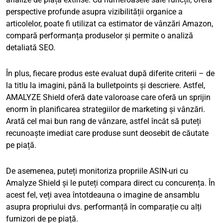
perspective profunde asupra vizibilității organice a
articolelor, poate fi utilizat ca estimator de vânzări Amazon,
compară performanța produselor și permite o analiză
detaliată SEO.
În plus, fiecare produs este evaluat după diferite criterii – de
la titlu la imagini, până la bulletpoints și descriere. Astfel,
AMALYZE Shield oferă date valoroase care oferă un sprijin
enorm în planificarea strategiilor de marketing și vânzări.
Arată cel mai bun rang de vânzare, astfel încât să puteți
recunoaște imediat care produse sunt deosebit de căutate
pe piață.
De asemenea, puteți monitoriza propriile ASIN-uri cu
Amalyze Shield și le puteți compara direct cu concurența. În
acest fel, veți avea întotdeauna o imagine de ansamblu
asupra propriului dvs. performanță în comparație cu alți
furnizori de pe piață.