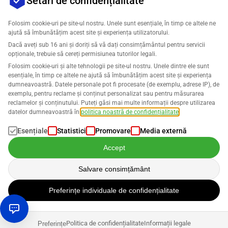
Setări de confidențialitate
Folosim cookie-uri pe site-ul nostru. Unele sunt esențiale, în timp ce altele ne
ajută să îmbunătățim acest site și experiența utilizatorului.
Companie
Dacă aveți sub 16 ani și doriți să vă dați consimțământul pentru servicii
opționale, trebuie să cereți permisiunea tutorilor legali.
Asistență
Folosim cookie-uri și alte tehnologii pe site-ul nostru. Unele dintre ele sunt
esențiale, în timp ce altele ne ajută să îmbunătățim acest site și experiența
dumneavoastră. Datele personale pot fi procesate (de exemplu, adrese IP), de
Soluții pentru Amazon
exemplu, pentru reclame și conținut personalizat sau pentru măsurarea
reclamelor și conținutului. Puteți găsi mai multe informații despre utilizarea
Română
datelor dumneavoastră în
politica noastră de confidențialitate
.
Esențiale
Statistici
Promovare
Media externă
Accept
Datele sunt procesate în conformitate cu
Politica noastră de
Salvare consimțământ
confidențialitate
.
Preferințe individuale de confidențialitate
Drepturi de autor © 2026 SELLERLOGIC. Toate drepturile rezervate.
Politica de confidențialitate
Informații legale
Preferințe