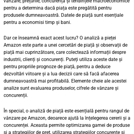
vânzare, prețurile, concurența și tendințele macroeconomice
pentru a determina dacă piața este pregătită pentru
produsele dumneavoastră. Datele de piață sunt esențiale
pentru a economisi timp și bani.
Dar ce înseamnă exact acest lucru? O analiză a pieței
Amazon este parte a unei cercetări de piață și observații de
piață mai cuprinzătoare, care colectează informații despre
industrii, clienți și concurenți. Puteți utiliza aceste date și
pentru propriile prognoze de piață, pentru a deduce
dezvoltări viitoare și a lua decizii care să facă afacerea
dumneavoastră mai profitabilă. Elemente cheie ale acestei
analize sunt evaluarea produselor, cifrele de vânzare și
concurenții.
În special, o analiză de piață este esențială pentru rangul de
vânzare pe Amazon, deoarece ajută la înțelegerea cererii și a
concurenței. Aceasta permite optimizarea gamei de produse
și a strategiilor de preț, utilizarea strategiilor concurente și