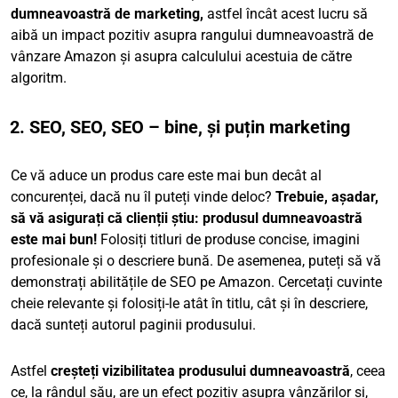
dumneavoastră de marketing,
astfel încât acest lucru să
aibă un impact pozitiv asupra rangului dumneavoastră de
vânzare Amazon și asupra calculului acestuia de către
algoritm.
2. SEO, SEO, SEO – bine, și puțin marketing
Ce vă aduce un produs care este mai bun decât al
concurenței, dacă nu îl puteți vinde deloc?
Trebuie, așadar,
să vă asigurați că clienții știu: produsul dumneavoastră
este mai bun!
Folosiți titluri de produse concise, imagini
profesionale și o descriere bună. De asemenea, puteți să vă
demonstrați abilitățile de SEO pe Amazon. Cercetați cuvinte
cheie relevante și folosiți-le atât în titlu, cât și în descriere,
dacă sunteți autorul paginii produsului.
Astfel
creșteți vizibilitatea produsului dumneavoastră
, ceea
ce, la rândul său, are un efect pozitiv asupra vânzărilor și,