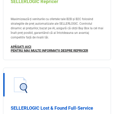
SELLERLOGIC Repricer
Maximizează-ți veniturile cu ofertele tale B2B și B2C folosind
strategiile de preț automatizate ale SELLERLOGIC. Controlul
dinamic al prețurilor, bazat pe AI, asigură că obții Buy Box la cel mai
înalt preț posibil, garantând că ai întotdeauna un avantaj
competitiv față de rivalii tăi.
APĂSAȚI AICI
PENTRU MAI MULTE INFORMAȚII DESPRE REPRICER
SELLERLOGIC Lost & Found Full-Service