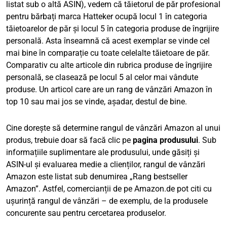
listat sub o altă ASIN), vedem că tăietorul de păr profesional
pentru bărbați marca Hatteker ocupă locul 1 în categoria
tăietoarelor de păr și locul 5 în categoria produse de îngrijire
personală. Asta înseamnă că acest exemplar se vinde cel
mai bine în comparație cu toate celelalte tăietoare de păr.
Comparativ cu alte articole din rubrica produse de îngrijire
personală, se clasează pe locul 5 al celor mai vândute
produse. Un articol care are un rang de vânzări Amazon în
top 10 sau mai jos se vinde, așadar, destul de bine.
Cine dorește să determine rangul de vânzări Amazon al unui
produs, trebuie doar să facă clic pe
pagina produsului
. Sub
informațiile suplimentare ale produsului, unde găsiți și
ASIN-ul și evaluarea medie a clienților, rangul de vânzări
Amazon este listat sub denumirea „Rang bestseller
Amazon”. Astfel, comercianții de pe Amazon.de pot citi cu
ușurință rangul de vânzări – de exemplu, de la produsele
concurente sau pentru cercetarea produselor.