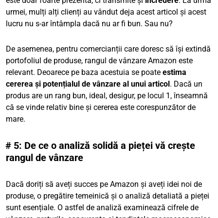
este doar foarte prezentă, ci transmite și
încredere
. La urma
urmei, mulți alți clienți au vândut deja acest articol și acest
lucru nu s-ar întâmpla dacă nu ar fi bun. Sau nu?
De asemenea, pentru comercianții care doresc să își extindă
portofoliul de produse, rangul de vânzare Amazon este
relevant. Deoarece pe baza acestuia se poate
estima
cererea și potențialul de vânzare al unui articol
. Dacă un
produs are un rang bun, ideal, desigur, pe locul 1, înseamnă
că se vinde relativ bine și cererea este corespunzător de
mare.
# 5: De ce o analiză solidă a pieței vă crește
rangul de vânzare
Dacă doriți să aveți succes pe Amazon și aveți idei noi de
produse, o pregătire temeinică și o analiză detaliată a pieței
sunt esențiale. O astfel de analiză examinează cifrele de