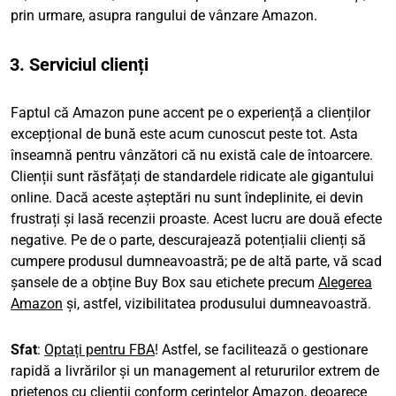
prin urmare, asupra rangului de vânzare Amazon.
3. Serviciul clienți
Faptul că Amazon pune accent pe o experiență a clienților
excepțional de bună este acum cunoscut peste tot. Asta
înseamnă pentru vânzători că nu există cale de întoarcere.
Clienții sunt răsfățați de standardele ridicate ale gigantului
online. Dacă aceste așteptări nu sunt îndeplinite, ei devin
frustrați și lasă recenzii proaste. Acest lucru are două efecte
negative. Pe de o parte, descurajează potențialii clienți să
cumpere produsul dumneavoastră; pe de altă parte, vă scad
șansele de a obține Buy Box sau etichete precum
Alegerea
Amazon
și, astfel, vizibilitatea produsului dumneavoastră.
Sfat
:
Optați pentru FBA
! Astfel, se facilitează o gestionare
rapidă a livrărilor și un management al retururilor extrem de
prietenos cu clienții conform cerințelor Amazon, deoarece