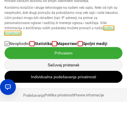
morate zatražiti dozvolu od svojih zakonskih staratelja.
Koristimo kolačiće i druge tehnologije na našem veb sajtu. Neki od njih su
neophodni, dok drugi pomažu da poboljšamo ovaj veb sajt i vaše iskustvo.
Lični podaci mogu biti obrađeni (npr. IP adrese), na primer za
personalizovane oglase i sadržaj ili merenje oglasa i sadržaja. Više
informacija o korišćenju vaših podataka možete pronaći u našoj
politici
privatnosti
.
Neophodni
Statistika
Маркетинг
Spoljni mediji
Prihvatam
Sačuvaj pristanak
Individualna podešavanja privatnosti
Politika privatnosti
Pravne informacije
Podešavanja