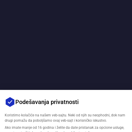
Podešavanja privatnosti
Koristimo kolačiće na našem veb-sajtu. Neki od njih su neophodni, dok nam
drugi pomažu da poboljšamo ovaj veb-sajt i korisničko iskustvo.
Ako imate manje od 16 godina i želite da date pristanak za opcione usluge,