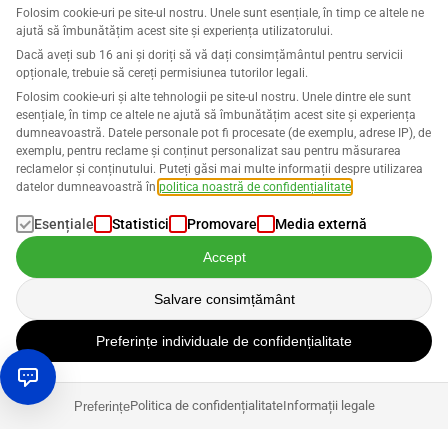
Folosim cookie-uri pe site-ul nostru. Unele sunt esențiale, în timp ce altele ne
ajută să îmbunătățim acest site și experiența utilizatorului.
Dacă aveți sub 16 ani și doriți să vă dați consimțământul pentru servicii
opționale, trebuie să cereți permisiunea tutorilor legali.
Folosim cookie-uri și alte tehnologii pe site-ul nostru. Unele dintre ele sunt
esențiale, în timp ce altele ne ajută să îmbunătățim acest site și experiența
dumneavoastră. Datele personale pot fi procesate (de exemplu, adrese IP), de
exemplu, pentru reclame și conținut personalizat sau pentru măsurarea
reclamelor și conținutului. Puteți găsi mai multe informații despre utilizarea
datelor dumneavoastră în
politica noastră de confidențialitate
.
Esențiale
Statistici
Promovare
Media externă
Accept
Salvare consimțământ
Preferințe individuale de confidențialitate
Politica de confidențialitate
Informații legale
Preferințe