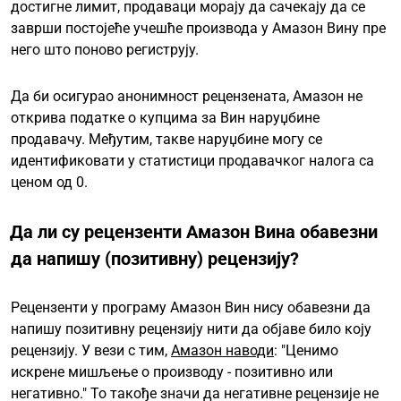
достигне лимит, продаваци морају да сачекају да се
заврши постојеће учешће производа у Амазон Вину пре
него што поново региструју.
Да би осигурао анонимност рецензената, Амазон не
открива податке о купцима за Вин наруџбине
продавачу. Међутим, такве наруџбине могу се
идентификовати у статистици продавачког налога са
ценом од 0.
Да ли су рецензенти Амазон Вина обавезни
да напишу (позитивну) рецензију?
Рецензенти у програму Амазон Вин нису обавезни да
напишу позитивну рецензију нити да објаве било коју
рецензију. У вези с тим,
Амазон наводи
: "Ценимо
искрене мишљење о производу - позитивно или
негативно." То такође значи да негативне рецензије не