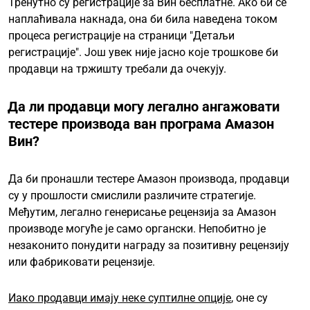
Тренутно су регистрације за Вин бесплатне. Ако би се
наплаћивала накнада, она би била наведена током
процеса регистрације на страници "Детаљи
регистрације". Још увек није јасно које трошкове би
продавци на тржишту требали да очекују.
Да ли продавци могу легално ангажовати
тестере производа ван програма Амазон
Вин?
Да би пронашли тестере Амазон производа, продавци
су у прошлости смислили различите стратегије.
Међутим, легално генерисање рецензија за Амазон
производе могуће је само органски. Непобитно је
незаконито понудити награду за позитивну рецензију
или фабриковати рецензије.
Иако продавци имају неке суптилне опције
, оне су