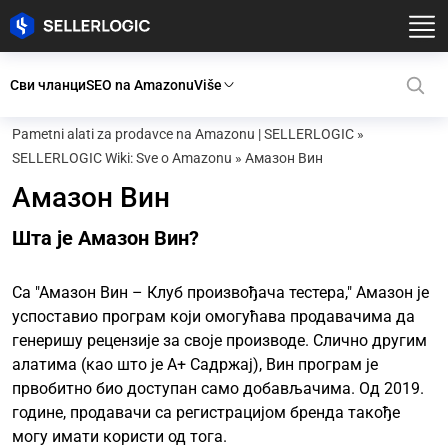
Сви чланци
SEO na Amazonu
Više
Pametni alati za prodavce na Amazonu | SELLERLOGIC
»
SELLERLOGIC Wiki: Sve o Amazonu
»
Амазон Вин
Амазон Вин
Шта је Амазон Вин?
Са "Амазон Вин – Клуб произвођача тестера," Амазон је
успоставио програм који омогућава продавачима да
генеришу рецензије за своје производе. Слично другим
алатима (као што је A+ Садржај), Вин програм је
првобитно био доступан само добављачима. Од 2019.
године, продавачи са регистрацијом бренда такође
могу имати користи од тога.