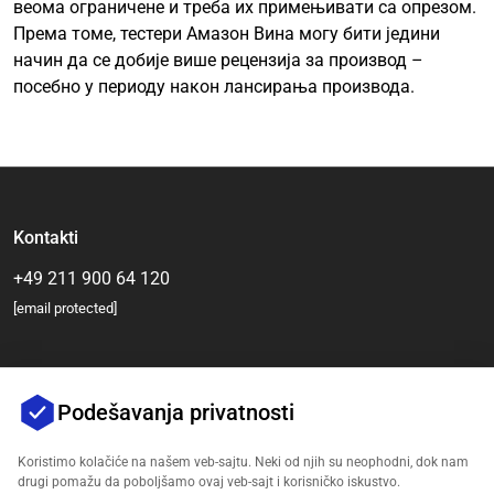
веома ограничене и треба их примењивати са опрезом.
Према томе, тестери Амазон Вина могу бити једини
начин да се добије више рецензија за производ –
посебно у периоду након лансирања производа.
Kontakti
+49 211 900 64 120
[email protected]
Podešavanja privatnosti
Koristimo kolačiće na našem veb-sajtu. Neki od njih su neophodni, dok nam
drugi pomažu da poboljšamo ovaj veb-sajt i korisničko iskustvo.