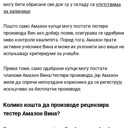
могу бити обрисане све док су у складу са
упутствима
за заједницу
.
Пошто само Амазон купци могу постати тестери
производа Вин ако добију позив, осигурава се одређени
ниво контроле квалитета. Поред тога, Амазон прати
активне учеснике Вина и може их уклонити ако више не
испуњавају критеријуме за учешће.
Према томе, само одабрани купци могу постати
чланови Амазон Вина/тестери производа, јер Амазон
жели да спречи непоуздане кориснике да се региструју
искључиво за бесплатне производе.
Колико кошта да производе рецензира
тестер Амазон Вина?