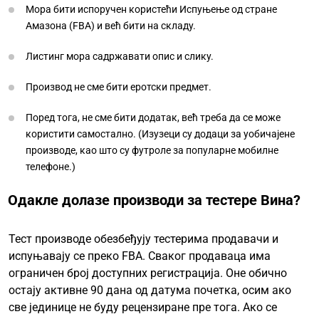
Мора бити испоручен користећи Испуњење од стране
Амазона (FBA) и већ бити на складу.
Листинг мора садржавати опис и слику.
Производ не сме бити еротски предмет.
Поред тога, не сме бити додатак, већ треба да се може
користити самостално. (Изузеци су додаци за уобичајене
производе, као што су футроле за популарне мобилне
телефоне.)
Одакле долазе производи за тестере Вина?
Тест производе обезбеђују тестерима продавачи и
испуњавају се преко FBA. Сваког продаваца има
ограничен број доступних регистрација. Оне обично
остају активне 90 дана од датума почетка, осим ако
све јединице не буду рецензиране пре тога. Ако се