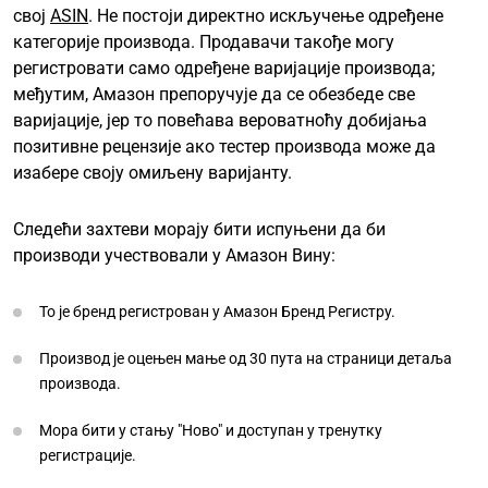
свој
ASIN
. Не постоји директно искључење одређене
категорије производа. Продавачи такође могу
регистровати само одређене варијације производа;
међутим, Амазон препоручује да се обезбеде све
варијације, јер то повећава вероватноћу добијања
позитивне рецензије ако тестер производа може да
изабере своју омиљену варијанту.
Следећи захтеви морају бити испуњени да би
производи учествовали у Амазон Вину:
То је бренд регистрован у Амазон Бренд Регистру.
Производ је оцењен мање од 30 пута на страници детаља
производа.
Мора бити у стању "Ново" и доступан у тренутку
регистрације.