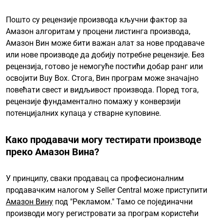
Пошто су рецензије производа кључни фактор за
Амазон алгоритам у процени листинга производа,
Амазон Вин може бити важан алат за нове продаваче
или нове производе да добију потребне рецензије. Без
рецензија, готово је немогуће постићи добар ранг или
освојити Buy Box. Стога, Вин програм може значајно
повећати свест и видљивост производа. Поред тога,
рецензије фундаментално помажу у конверзији
потенцијалних купаца у стварне куповине.
Како продавачи могу тестирати производе
преко Амазон Вина?
У принципу, сваки продавац са професионалним
продавачким налогом у Seller Central може приступити
Амазон Вину
под "Рекламом." Тамо се појединачни
производи могу регистровати за програм користећи