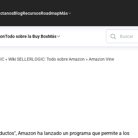
ctanos
Blog
Recursos
Roadmap
Más
zon
Todo sobre la Buy Box
Más
GIC
»
Wiki SELLERLOGIC: Todo sobre Amazon
»
Amazon Vine
oductos", Amazon ha lanzado un programa que permite a los