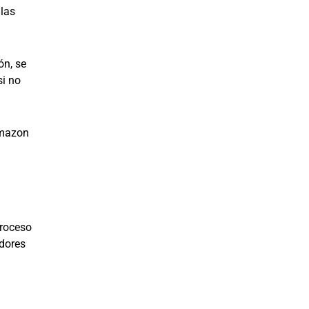
 las
ón, se
si no
Amazon
proceso
edores