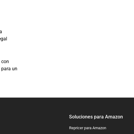
a
egal
e con
 para un
Soluciones para Amazon
s
Repricer para Amazon