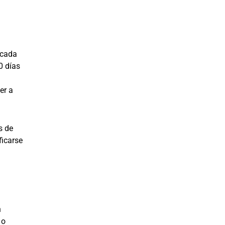
 cada
0 días
er a
s de
ficarse
n
 o