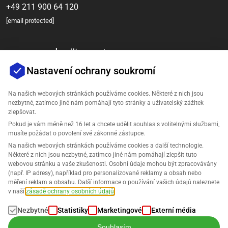
+49 211 900 64 120
[email protected]
Nastavení ochrany soukromí
Na našich webových stránkách používáme cookies. Některé z nich jsou
nezbytné, zatímco jiné nám pomáhají tyto stránky a uživatelský zážitek
zlepšovat.
Společnost
Pokud je vám méně než 16 let a chcete udělit souhlas s volitelnými službami,
musíte požádat o povolení své zákonné zástupce.
Podpora
Na našich webových stránkách používáme cookies a další technologie.
Některé z nich jsou nezbytné, zatímco jiné nám pomáhají zlepšit tuto
webovou stránku a vaše zkušenosti. Osobní údaje mohou být zpracovávány
Řešení pro Amazon
(např. IP adresy), například pro personalizované reklamy a obsah nebo
měření reklam a obsahu. Další informace o používání vašich údajů naleznete
Čeština
v naší
zásadě ochrany osobních údajů
.
Nezbytné
Statistiky
Marketingové
Externí média
Souhlasím