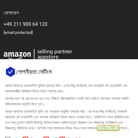
যোগাযোগ
+49 211 900 64 120
[email protected]
গোপনীয়তা সেটিংস
আমরা আমাদের ওয়েবসাইটে কুকিজ ব্যবহার করি। এদের কিছু অপরিহার্য, যখন অন্যগুলি এই ওয়েবসাইট এবং
কোম্পানি
ব্যবহারকারীর অভিজ্ঞতা উন্নত করতে সাহায্য করে।
আপনার বয়স 16 বছরের কম হলে এবং ঐচ্ছিক পরিষেবাগুলিতে সম্মতি দিতে চাইলে, আপনাকে আপনার আইনি
অভিভাবকদের অনুমতি নিতে হবে।
সহায়তা
আমরা আমাদের ওয়েবসাইটে কুকি এবং অন্যান্য প্রযুক্তি ব্যবহার করি। এর মধ্যে কিছু অপরিহার্য, অন্যগুলি
আমাদের এই ওয়েবসাইট এবং আপনার অভিজ্ঞতা উন্নত করতে সহায়তা করে। ব্যক্তিগত তথ্য প্রক্রিয়া করা
আমাজনের জন্য সমাধানসমূহ
হতে পারে (যেমন আইপি ঠিকানা), উদাহরণস্বরূপ ব্যক্তিগতকৃত বিজ্ঞাপন এবং বিষয়বস্তু বা বিজ্ঞাপন এবং
বিষয়বস্তু পরিমাপের জন্য। আপনার তথ্য ব্যবহারের বিষয়ে আরও তথ্য আমাদের
গোপনীয়তা নীতিতে
পাবেন।
বাংলা