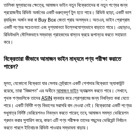
তালিকা মূল্যায়নের ক্ষেত্রে, আমাজন ভাইন নতুন বিক্রেতাদের বা নতুন পণ্যের জন্য
প্রয়োজনীয় রিভিউ অর্জনের একটি গুরুত্বপূর্ণ টুল হতে পারে। রিভিউ ছাড়া, একটি ভাল
র‌্যাঙ্কিং অর্জন করা বা Buy Box জেতা প্রায় অসম্ভব। অতএব, ভাইন প্রোগ্রাম
একটি পণ্যের সচেতনতা এবং দৃশ্যমানতা উল্লেখযোগ্যভাবে বাড়াতে পারে। এছাড়াও,
রিভিউগুলি মৌলিকভাবে সম্ভাব্য গ্রাহকদের বাস্তব ক্রয়ে রূপান্তর করতে সহায়তা
করে।
বিক্রেতারা কীভাবে আমাজন ভাইন মাধ্যমে পণ্য পরীক্ষা করাতে
পারেন?
মূলত, যেকোনো বিক্রেতা যার সেলার সেন্ট্রালে একটি পেশাদার বিক্রেতা অ্যাকাউন্ট
রয়েছে, তারা "বিজ্ঞাপন" এর অধীনে
আমাজন ভাইন
অ্যাক্সেস করতে পারে। সেখানে,
পৃথক পণ্যগুলিকে তাদের
ASIN
ব্যবহার করে প্রোগ্রামের জন্য নিবন্ধিত করা যেতে
পারে। একটি নির্দিষ্ট পণ্য বিভাগের সরাসরি বাদ দেওয়া নেই। বিক্রেতারা একটি পণ্যের
শুধুমাত্র নির্দিষ্ট ভেরিয়েশনও নিবন্ধন করতে পারেন; তবে, আমাজন সমস্ত ভেরিয়েশন
প্রদান করার সুপারিশ করে, কারণ এটি পণ্য পরীক্ষক তাদের পছন্দের ভেরিয়েন্ট নির্বাচন
করতে পারলে ইতিবাচক রিভিউ পাওয়ার সম্ভাবনা বাড়ায়।