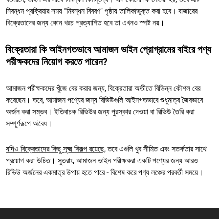
নিবন্ধন প্রক্রিয়ার সময় "নিবন্ধন বিবরণ" পৃষ্ঠায় তালিকাভুক্ত করা হবে। বাজারের
বিক্রেতাদের জন্য কোন খরচ প্রত্যাশিত হবে তা এখনও স্পষ্ট নয়।
বিক্রেতারা কি আইনগতভাবে আমাজন ভাইন প্রোগ্রামের বাইরে পণ্য
পরীক্ষকদের নিয়োগ করতে পারেন?
আমাজন পরীক্ষকদের খুঁজে বের করার জন্য, বিক্রেতারা অতীতে বিভিন্ন কৌশল বের
করেছেন। তবে, আমাজন পণ্যের জন্য রিভিউগুলি আইনগতভাবে শুধুমাত্র জৈবভাবে
অর্জন করা সম্ভব। ইতিবাচক রিভিউর জন্য পুরস্কার দেওয়া বা রিভিউ তৈরি করা
সম্পূর্ণরূপে অবৈধ।
যদিও বিক্রেতাদের কিছু সূক্ষ্ম বিকল্প রয়েছে
, তবে এগুলি খুব সীমিত এবং সতর্কতার সাথে
প্রয়োগ করা উচিত। সুতরাং, আমাজন ভাইন পরীক্ষকরা একটি পণ্যের জন্য আরও
রিভিউ অর্জনের একমাত্র উপায় হতে পারে - বিশেষ করে পণ্য লঞ্চের পরবর্তী সময়ে।