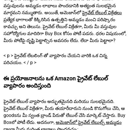
వస్తువులను అమ్మడం లాభాలు పొందడానికి అత్యంత సులభమైన
మార్గమని నమ్ముతారు. అయితే, అమెజాన్‌లో
ప్రైవేట్ లేబుల్ విక్రేతలు
ప్రత్యేక భాగాలతో కిక్కిరిసిన ఉత్పత్తిని అమ్మడం మంచి పరిష్కారం
కావచ్చు అని తెలుసు. ప్రైవేట్ లేబుల్ విక్రేతగా, మీరు మీ వస్తువుల
సహోద్యోగుల మాదిరిగా Buy Box కోసం పోటీ పడరు. ధరల విషయంలో,
మీరు పోటీపై దృష్టి పెట్టాల్సిన అవసరం లేదు. లేదా మీరు పెట్టాలా?
< p > ప్రైవేట్ లేబలింగ్ తో వ్యాపారం చేయని వారికి ఒక చిన్న
పరిచయం. < / p >
ఈ ప్రయోజనాలను ఒక Amazon ప్రైవేట్ లేబుల్
వ్యాపారం అందిస్తుంది
ప్రైవేట్ లేబుల్ వ్యాపారం అద్భుతమైనది మరియు సులభమైనది.
ప్రైవేట్ లేబుల్ విక్రేతగా, మీరు తయారీదారుని నుండి కొనుగోలు చేసి, ఆ
goodsను మీ స్వంత బ్రాండ్ పేరుతో లేబుల్ చేసి మార్కెట్ చేస్తారు. Buy
Boxలో పోటీ లేదు. అదనంగా,
అమెజాన్‌లో ప్రైవేట్ లేబుల్స్ అమ్మడం
ద్వారా మీరు మరింత లాభాలు పొందవచ్చు: