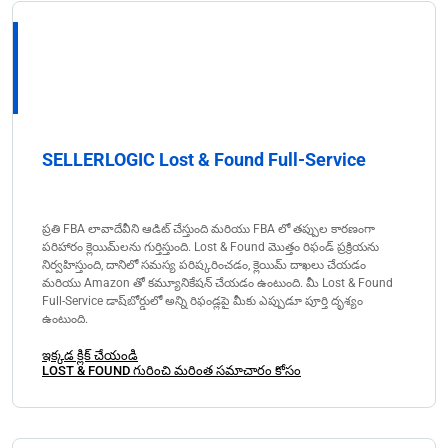
SELLERLOGIC Lost & Found Full-Service
ప్రతి FBA లావాదేవీని ఆడిట్ చేస్తుంది మరియు FBA లో తప్పుల కారణంగా
పరిహారం క్లెయిమ్‌లను గుర్తిస్తుంది. Lost & Found మొత్తం రిఫండ్ ప్రక్రియను
నిర్వహిస్తుంది, దానిలో సమస్య పరిష్కరించడం, క్లెయిమ్ దాఖలు చేయడం
మరియు Amazon తో కమ్యూనికేషన్ చేయడం ఉంటుంది. మీ Lost & Found
Full-Service డాష్‌బోర్డులో అన్ని రిఫండ్లపై మీకు ఎప్పుడూ పూర్తి దృశ్యం
ఉంటుంది.
ఇక్కడ క్లిక్ చేయండి
LOST & FOUND గురించి మరింత సమాచారం కోసం