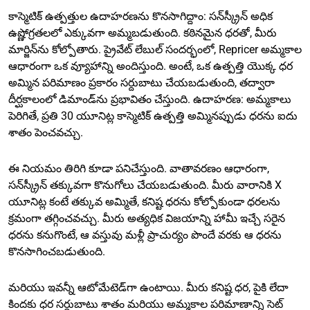
కాస్మెటిక్ ఉత్పత్తుల ఉదాహరణను కొనసాగిద్దాం: సన్‌స్క్రీన్ అధిక
ఉష్ణోగ్రతలలో ఎక్కువగా అమ్మబడుతుంది. కఠినమైన ధరతో, మీరు
మార్జిన్‌ను కోల్పోతారు. ప్రైవేట్ లేబుల్ సందర్భంలో, Repricer అమ్మకాల
ఆధారంగా ఒక వ్యూహాన్ని అందిస్తుంది. అంటే, ఒక ఉత్పత్తి యొక్క ధర
అమ్మిన పరిమాణం ప్రకారం సర్దుబాటు చేయబడుతుంది, తద్వారా
దీర్ఘకాలంలో డిమాండ్‌ను ప్రభావితం చేస్తుంది. ఉదాహరణ: అమ్మకాలు
పెరిగితే, ప్రతి 30 యూనిట్ల కాస్మెటిక్ ఉత్పత్తి అమ్మినప్పుడు ధరను ఐదు
శాతం పెంచవచ్చు.
ఈ నియమం తిరిగి కూడా పనిచేస్తుంది. వాతావరణం ఆధారంగా,
సన్‌స్క్రీన్ తక్కువగా కొనుగోలు చేయబడుతుంది. మీరు వారానికి X
యూనిట్ల కంటే తక్కువ అమ్మితే, కనిష్ట ధరను కోల్పోకుండా ధరలను
క్రమంగా తగ్గించవచ్చు. మీరు అత్యధిక విజయాన్ని హామీ ఇచ్చే సరైన
ధరను కనుగొంటే, ఆ వస్తువు మళ్లీ ప్రాచుర్యం పొందే వరకు ఆ ధరను
కొనసాగించబడుతుంది.
మరియు ఇవన్నీ ఆటోమేటెడ్‌గా ఉంటాయి. మీరు కనిష్ట ధర, పైకి లేదా
కిందకు ధర సర్దుబాటు శాతం మరియు అమ్మకాల పరిమాణాన్ని సెట్