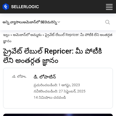
అన్ని వ్యాసాలు
అమెజాన్‌లో SEO
మరిన్ని
ఇల్లు
»
అమెజాన్‌లో అమ్మకం
»
ప్రైవేట్ లేబుల్ Repricer: మీ పోటీకి లేని అంతర్గత
జ్ఞానం
ప్రైవేట్ లేబుల్ Repricer: మీ పోటీకి
లేని అంతర్గత జ్ఞానం
డి. లోపాటిన్
ప్రచురించబడింది: 1 ఆగస్టు, 2023
నవీకరించబడింది: 27 సెప్టెంబర్, 2025
14 నిమిషాలు చదవండి