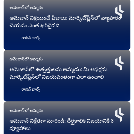
అమెజాన్‌లో అమ్మకం
అమెజాన్ విక్రయించే ఫీజులు: మార్కెట్‌ప్లేస్‌లో వ్యాపారం
చేయడం ఎంత ఖరీదైనది
రాబిన్ బాల్స్
అమెజాన్‌లో అమ్మకం
అమెజాన్‌లో ఉత్పత్తులను అమ్మడం: మీ ఆఫర్లను
మార్కెట్‌ప్లేస్‌లో విజయవంతంగా ఎలా ఉంచాలి
రాబిన్ బాల్స్
అమెజాన్‌లో అమ్మకం
అమెజాన్ విక్రేతగా మారండి: దీర్ఘకాలిక విజయానికి 3
వ్యూహాలు