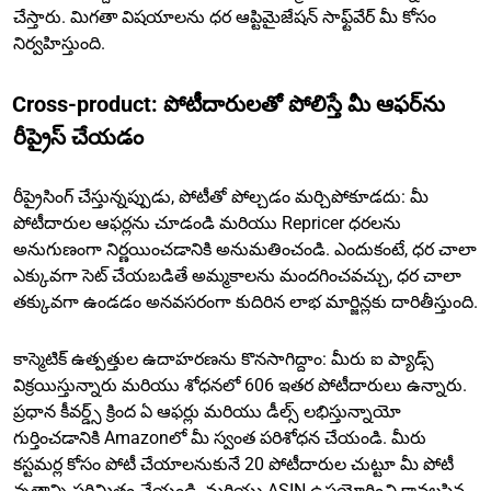
చేస్తారు. మిగతా విషయాలను ధర ఆప్టిమైజేషన్ సాఫ్ట్‌వేర్ మీ కోసం
నిర్వహిస్తుంది.
Cross-product: పోటీదారులతో పోలిస్తే మీ ఆఫర్‌ను
రీప్రైస్ చేయడం
రీప్రైసింగ్ చేస్తున్నప్పుడు, పోటీతో పోల్చడం మర్చిపోకూడదు: మీ
పోటీదారుల ఆఫర్లను చూడండి మరియు Repricer ధరలను
అనుగుణంగా నిర్ణయించడానికి అనుమతించండి. ఎందుకంటే, ధర చాలా
ఎక్కువగా సెట్ చేయబడితే అమ్మకాలను మందగించవచ్చు, ధర చాలా
తక్కువగా ఉండడం అనవసరంగా కుదిరిన లాభ మార్జిన్లకు దారితీస్తుంది.
కాస్మెటిక్ ఉత్పత్తుల ఉదాహరణను కొనసాగిద్దాం: మీరు ఐ ప్యాడ్స్
విక్రయిస్తున్నారు మరియు శోధనలో 606 ఇతర పోటీదారులు ఉన్నారు.
ప్రధాన కీవర్డ్స్ క్రింద ఏ ఆఫర్లు మరియు డీల్స్ లభిస్తున్నాయో
గుర్తించడానికి Amazonలో మీ స్వంత పరిశోధన చేయండి. మీరు
కస్టమర్ల కోసం పోటీ చేయాలనుకునే 20 పోటీదారుల చుట్టూ మీ పోటీ
వృత్తాన్ని పరిమితం చేయండి, మరియు ASIN ఉపయోగించి కావలసిన