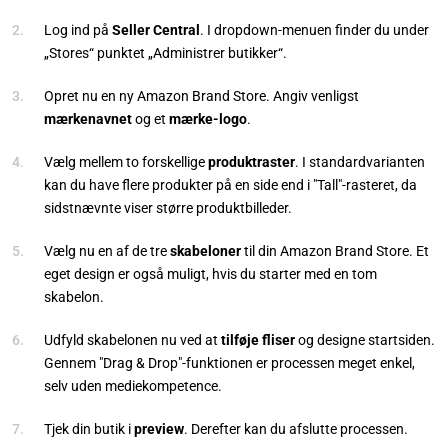
Log ind på
Seller Central
. I dropdown-menuen finder du under
„Stores“ punktet „Administrer butikker“.
Opret nu en ny Amazon Brand Store. Angiv venligst
mærkenavnet
og
et
mærke-logo
.
Vælg mellem to forskellige
produktraster
. I standardvarianten
kan du have flere produkter på en side end i "Tall"-rasteret, da
sidstnævnte viser større produktbilleder.
Vælg nu en af de tre
skabeloner
til din Amazon Brand Store. Et
eget design er også muligt, hvis du starter med en tom
skabelon.
Udfyld skabelonen nu ved at
tilføje fliser
og designe startsiden.
Gennem "Drag & Drop"-funktionen er processen meget enkel,
selv uden mediekompetence.
Tjek din butik i
preview
. Derefter kan du afslutte processen.