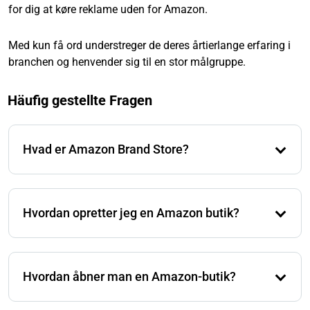
for dig at køre reklame uden for Amazon.
Med kun få ord understreger de deres årtierlange erfaring i
branchen og henvender sig til en stor målgruppe.
Häufig gestellte Fragen
Hvad er Amazon Brand Store?
Med en Brand Store kan Amazon-sælgere åbne deres
egen butik på Amazon, der næsten ser ud som en
Hvordan opretter jeg en Amazon butik?
selvstændig onlinebutik. Alligevel behandles ordrer
gennem Amazon. En sådan Brand Store får en egen
Først skal mærket være registreret i Amazon-
URL fra Amazon, så reklamer også kan ledes dertil. På
mærkeregistreringen. Derefter kan sælgere oprette
den måde kan sælgere præsentere deres mærke og de
Hvordan åbner man en Amazon-butik?
butikken i Seller Central. Der er forskellige skabeloner
tilhørende produkter væk fra konkurrencen.
tilgængelige, som derefter kan tilpasses individuelt
For at åbne en Amazon-butik skal interesserede have