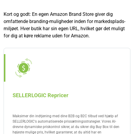
ved hjælp af drag & drop. Til sidst foretages der en
en sælgerkonto og allerede tilbyde produkter på
kontrol af Amazon, før butikken går online.
Amazon. Derudover skal mærket være registreret i
Kort og godt: En egen Amazon Brand Store giver dig
Amazon Brand Registry. Derefter kan Amazon-
omfattende branding-muligheder inden for markedsplads-
butikken oprettes i Seller Central og udstyres med
miljøet. Hver butik har sin egen URL, hvilket gør det muligt
varer.
for dig at køre reklame uden for Amazon.
SELLERLOGIC Repricer
Maksimer din indtjening med dine B2B og B2C tilbud ved hjælp af
SELLERLOGIC's automatiserede prissætningsstrategier. Vores AI-
drevne dynamiske priskontrol sikrer, at du sikrer dig Buy Box til den
højeste mulige pris, hvilket garanterer, at du altid har en