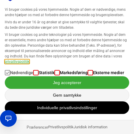
Vi bruger cookies på vores hjemmeside. Nogle af dem er nødvendige, mens
andre hjælper os med at forbedre denne hjemmeside og brugeroplevelsen.
Hvis du er under 16 år og ønsker at give samtykke til valgfrie tjenester, skal
du bede dine juridiske værger om tilladelse.
Vi bruger cookies og andre teknologier på vores hjemmeside. Nogle af dem
Kontakter
er essentielle, mens andre hjælper os med at forbedre denne hjemmeside og
din oplevelse. Personlige data kan blive behandlet (f.eks. IP-adresser), for
+49 211 900 64 120
eksempel til personaliserede annoncer og indhold eller måling af annoncer
og indhold. Du kan finde flere oplysninger om brugen af dine data i vores
[email protected]
privatlivspolitik
.
Nødvendige
Statistik
Markedsføring
Eksterne medier
Jeg accepterer
Gem samtykke
Individuelle privatlivsindstillinger
Virksomhed
Privatlivspolitik
Juridisk information
Præferencer
Support