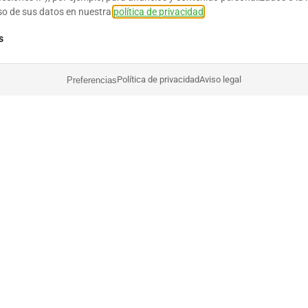
so de sus datos en nuestra
política de privacidad
.
s
Política de privacidad
Aviso legal
Preferencias
Contexto:
Frank Jemetz ha estado rondando por el mundo de los mercado
través de eBay, pero ahora se ha trasladado a Amazon. "Hem
inflables hasta espumadores de leche, vendíamos de todo." De
Adidas. "Y de alguna manera nos quedamos atascados". Ahora