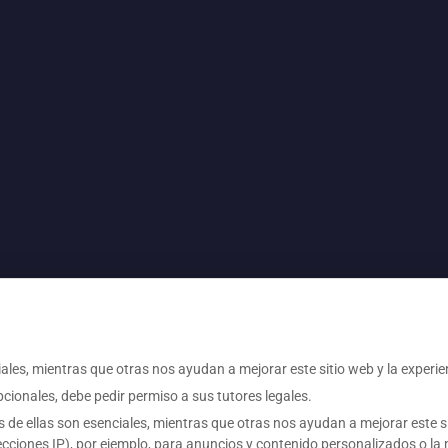
ales, mientras que otras nos ayudan a mejorar este sitio web y la experie
cionales, debe pedir permiso a sus tutores legales.
s de ellas son esenciales, mientras que otras nos ayudan a mejorar este s
ecciones IP), por ejemplo, para anuncios y contenido personalizados o la