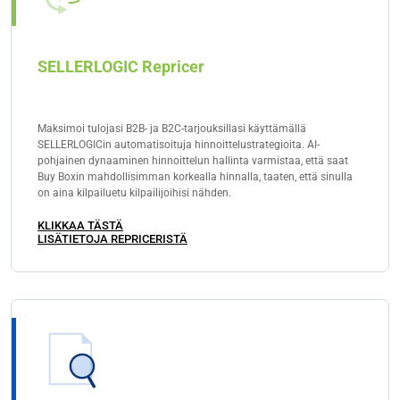
SELLERLOGIC Repricer
Maksimoi tulojasi B2B- ja B2C-tarjouksillasi käyttämällä
SELLERLOGICin automatisoituja hinnoittelustrategioita. AI-
pohjainen dynaaminen hinnoittelun hallinta varmistaa, että saat
Buy Boxin mahdollisimman korkealla hinnalla, taaten, että sinulla
on aina kilpailuetu kilpailijoihisi nähden.
KLIKKAA TÄSTÄ
LISÄTIETOJA REPRICERISTÄ