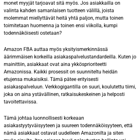
monet myyjät tarjoavat sitä myös. Jos asiakkailla on
valinta kahden samanlaisen tuotteen välillä, joista
molemmat miellyttävät heitä yhtä paljon, mutta toinen
toimitetaan huomenna ja toinen ensi viikolla, kumpi
todennäköisesti ostetaan?
Amazon FBA auttaa myös yksityismerkinnässä
äärimmäisen korkeilla asiakaspalvelustandardeilla. Kuten jo
mainittiin, asiakkaat ovat aina ykkösprioriteetti
Amazonissa. Kaikki prosessit on suunniteltu heidän
etujensa mukaisiksi. Tämä pätee erityisesti
asiakaspalveluun. Verkkogigantilla on suuri, koulutettu tiimi,
joka on aina ystävällinen, ratkaisukeskeinen ja helposti
tavoitettavissa.
Tämä johtaa luonnollisesti korkeaan
asiakastyytyväisyyteen ja suureen todennäköisyyteen, että
nämä asiakkaat ostavat uudelleen Amazonilta ja siten