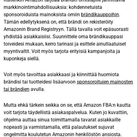
markkinointimahdollisuuksia: kohdennetuista
sponsoroiduista mainoksista omiin
brändikauppoihin
.
Tämän edellytyksenä on, että brändi on rekisteröity
Amazonin Brand Registryyn. Tällä tavalla voit epäsuorasti
yhdistää asiakkaisiisi. Suunnittele oma brändikauppasi
toiveidesi mukaan, kerro tarinasi ja esittele ainutlaatuiset
myyntivaltit. Voit myös tarjota erityisiä kampanjoita ja
kuponkeja siellä.
Voit myös tavoittaa asiakkaasi ja kiinnittää huomiota
brändisi tai tuotteidesi lisäarvoon
sponsoroitujen mainosten
tai brändien
avulla.
Mutta ehkä tärkein seikka on se, että Amazon FBA:n kautta
voit tarjota täydellistä asiakaspalvelua. Kuten jo kuvattiin,
ohjelma auttaa sinua toimittamalla tavarat asiakkaille
nopeasti ja varmistamalla, että palautukset sujuvat
ongelmitta koulutetun Amazonin henkilöstön ansiosta.