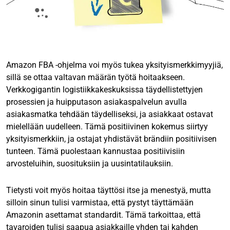
Amazon FBA -ohjelma voi myös tukea yksityismerkkimyyjiä,
sillä se ottaa valtavan määrän työtä hoitaakseen.
Verkkogigantin logistiikkakeskuksissa täydellistettyjen
prosessien ja huipputason asiakaspalvelun avulla
asiakasmatka tehdään täydelliseksi, ja asiakkaat ostavat
mielellään uudelleen. Tämä positiivinen kokemus siirtyy
yksityismerkkiin, ja ostajat yhdistävät brändiin positiivisen
tunteen. Tämä puolestaan kannustaa positiivisiin
arvosteluihin, suosituksiin ja uusintatilauksiin.
Tietysti voit myös hoitaa täyttösi itse ja menestyä, mutta
silloin sinun tulisi varmistaa, että pystyt täyttämään
Amazonin asettamat standardit. Tämä tarkoittaa, että
tavaroiden tulisi saapua asiakkaille yhden tai kahden