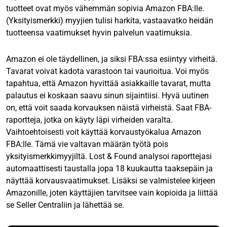
tuotteet ovat myös vähemmän sopivia Amazon FBA:lle.
(Yksityismerkki) myyjien tulisi harkita, vastaavatko heidän
tuotteensa vaatimukset hyvin palvelun vaatimuksia.
Amazon ei ole täydellinen, ja siksi FBA:ssa esiintyy virheitä.
Tavarat voivat kadota varastoon tai vaurioitua. Voi myös
tapahtua, että Amazon hyvittää asiakkaille tavarat, mutta
palautus ei koskaan saavu sinun sijaintiisi. Hyvä uutinen
on, että voit saada korvauksen näistä virheistä. Saat FBA-
raportteja, jotka on käyty läpi virheiden varalta.
Vaihtoehtoisesti voit käyttää korvaustyökalua Amazon
FBA:lle. Tämä vie valtavan määrän työtä pois
yksityismerkkimyyjiltä. Lost & Found analysoi raporttejasi
automaattisesti taustalla jopa 18 kuukautta taaksepäin ja
näyttää korvausvaatimukset. Lisäksi se valmistelee kirjeen
Amazonille, joten käyttäjien tarvitsee vain kopioida ja liittää
se Seller Centraliin ja lähettää se.