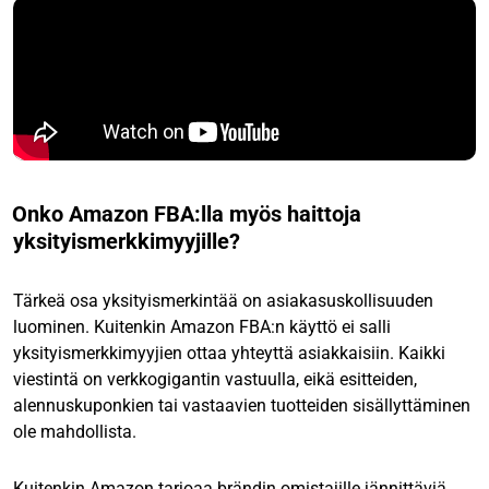
Onko Amazon FBA:lla myös haittoja
yksityismerkkimyyjille?
Tärkeä osa yksityismerkintää on asiakasuskollisuuden
luominen. Kuitenkin Amazon FBA:n käyttö ei salli
yksityismerkkimyyjien ottaa yhteyttä asiakkaisiin. Kaikki
viestintä on verkkogigantin vastuulla, eikä esitteiden,
alennuskuponkien tai vastaavien tuotteiden sisällyttäminen
ole mahdollista.
Kuitenkin Amazon tarjoaa brändin omistajille jännittäviä