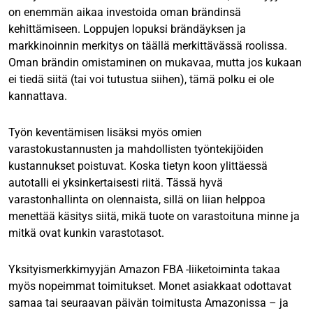
on enemmän aikaa investoida oman brändinsä
kehittämiseen. Loppujen lopuksi brändäyksen ja
markkinoinnin merkitys on täällä merkittävässä roolissa.
Oman brändin omistaminen on mukavaa, mutta jos kukaan
ei tiedä siitä (tai voi tutustua siihen), tämä polku ei ole
kannattava.
Työn keventämisen lisäksi myös omien
varastokustannusten ja mahdollisten työntekijöiden
kustannukset poistuvat. Koska tietyn koon ylittäessä
autotalli ei yksinkertaisesti riitä. Tässä hyvä
varastonhallinta on olennaista, sillä on liian helppoa
menettää käsitys siitä, mikä tuote on varastoituna minne ja
mitkä ovat kunkin varastotasot.
Yksityismerkkimyyjän Amazon FBA -liiketoiminta takaa
myös nopeimmat toimitukset. Monet asiakkaat odottavat
samaa tai seuraavan päivän toimitusta Amazonissa – ja