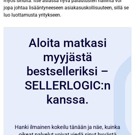
myös sinulta. Itse asiassa hyvä palautusten hallinta voi
jopa johtaa lisääntyneeseen asiakasuskollisuuteen, sillä se
luo luottamusta yritykseen.
Aloita matkasi
myyjästä
bestselleriksi –
SELLERLOGIC:n
kanssa.
Hanki ilmainen kokeilu tänään ja näe, kuinka
oikeat palvelut voivat viedä sinut hyvästä