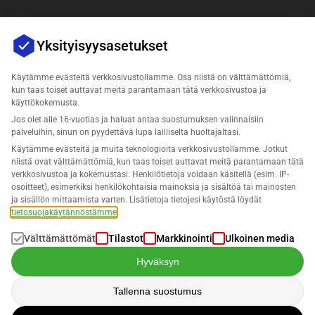
Yksityisyysasetukset
Käytämme evästeitä verkkosivustollamme. Osa niistä on välttämättömiä,
kun taas toiset auttavat meitä parantamaan tätä verkkosivustoa ja
käyttökokemusta.
Jos olet alle 16-vuotias ja haluat antaa suostumuksen valinnaisiin
Yritys
palveluihin, sinun on pyydettävä lupa lailliselta huoltajaltasi.
Käytämme evästeitä ja muita teknologioita verkkosivustollamme. Jotkut
Tuki
niistä ovat välttämättömiä, kun taas toiset auttavat meitä parantamaan tätä
verkkosivustoa ja kokemustasi. Henkilötietoja voidaan käsitellä (esim. IP-
osoitteet), esimerkiksi henkilökohtaisia mainoksia ja sisältöä tai mainosten
Ratkaisut Lost & Found varten
ja sisällön mittaamista varten. Lisätietoja tietojesi käytöstä löydät
tietosuojakäytännöstämme
.
Suomi
Välttämättömät
Tilastot
Markkinointi
Ulkoinen media
Hyväksyn
Tallenna suostumus
Tietoja käsitellään meidän
Tietosuojakäytännön
mukaisesti