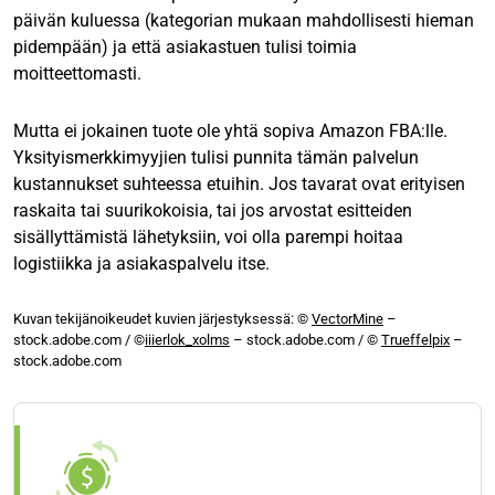
päivän kuluessa (kategorian mukaan mahdollisesti hieman
pidempään) ja että asiakastuen tulisi toimia
moitteettomasti.
Mutta ei jokainen tuote ole yhtä sopiva Amazon FBA:lle.
Yksityismerkkimyyjien tulisi punnita tämän palvelun
kustannukset suhteessa etuihin. Jos tavarat ovat erityisen
raskaita tai suurikokoisia, tai jos arvostat esitteiden
sisällyttämistä lähetyksiin, voi olla parempi hoitaa
logistiikka ja asiakaspalvelu itse.
Kuvan tekijänoikeudet kuvien järjestyksessä:
©
VectorMine
–
stock.adobe.com / ©
iiierlok_xolms
– stock.adobe.com / ©
Trueffelpix
–
stock.adobe.com