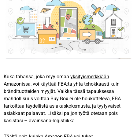
Kuka tahansa, joka myy omaa
yksityismerkkiään
Amazonissa, voi käyttää
FBA:ta
yhtä tehokkaasti kuin
brändituotteiden myyjät. Vaikka tässä tapauksessa
mahdollisuus voittaa Buy Box ei ole houkutteleva, FBA
tarkoittaa täydellistä asiakaskokemusta, ja tyytyväiset
asiakkaat palaavat. Lisäksi paljon työtä otetaan pois
käsistäsi – avainsana-logistiikka.
Täältä opit, kuinka Amazon FBA voi tukea