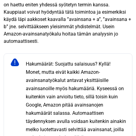
on haettu eniten yhdessä syötetyn termin kanssa.
Kauppiaat voivat hyödyntää tätä toimintoa ja esimerkiksi
käydä läpi aakkoset kaavalla ”avainsana + a”, ”avainsana +
b” jne. selvittääkseen yleisimmät yhdistelmät. Usein
Amazon-avainsanatyökalu hoitaa tämän analyysin jo
automaattisesti.
Hakumäärät: Suojattu salaisuus? Kyllä!
Monet, mutta eivät kaikki Amazon-
avainsanatyökalut antavat yksittäisille
avainsanoille myös hakumääriä. Kyseessä on
kuitenkin vain arvioitu tieto, sillä toisin kuin
Google, Amazon pitää avainsanojen
hakumäärät salassa. Automaattisen
täydennyksen avulla voidaan kuitenkin ainakin
melko luotettavasti selvittää avainsanat, joilla