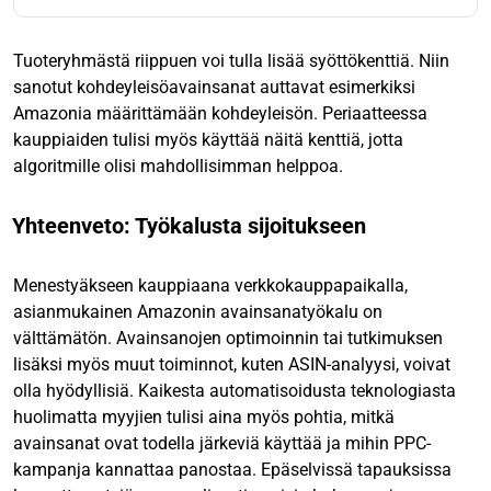
Tuoteryhmästä riippuen voi tulla lisää syöttökenttiä. Niin
sanotut kohdeyleisöavainsanat auttavat esimerkiksi
Amazonia määrittämään kohdeyleisön. Periaatteessa
kauppiaiden tulisi myös käyttää näitä kenttiä, jotta
algoritmille olisi mahdollisimman helppoa.
Yhteenveto: Työkalusta sijoitukseen
Menestyäkseen kauppiaana verkkokauppapaikalla,
asianmukainen Amazonin avainsanatyökalu on
välttämätön. Avainsanojen optimoinnin tai tutkimuksen
lisäksi myös muut toiminnot, kuten ASIN-analyysi, voivat
olla hyödyllisiä. Kaikesta automatisoidusta teknologiasta
huolimatta myyjien tulisi aina myös pohtia, mitkä
avainsanat ovat todella järkeviä käyttää ja mihin PPC-
kampanja kannattaa panostaa. Epäselvissä tapauksissa