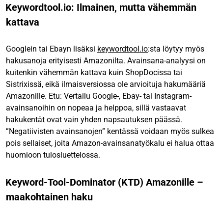
Keywordtool.io: Ilmainen, mutta vähemmän
kattava
Googlein tai Ebayn lisäksi
keywordtool.io
:sta löytyy myös
hakusanoja erityisesti Amazonilta. Avainsana-analyysi on
kuitenkin vähemmän kattava kuin ShopDocissa tai
Sistrixissä, eikä ilmaisversiossa ole arvioituja hakumääriä
Amazonille. Etu: Vertailu Google-, Ebay- tai Instagram-
avainsanoihin on nopeaa ja helppoa, sillä vastaavat
hakukentät ovat vain yhden napsautuksen päässä.
”Negatiivisten avainsanojen” kentässä voidaan myös sulkea
pois sellaiset, joita Amazon-avainsanatyökalu ei halua ottaa
huomioon tulosluettelossa.
Keyword-Tool-Dominator (KTD) Amazonille –
maakohtainen haku