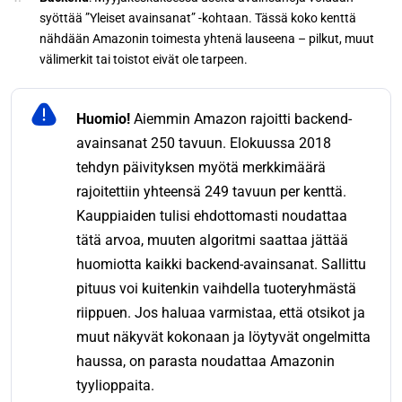
syöttää ”Yleiset avainsanat” -kohtaan. Tässä koko kenttä
nähdään Amazonin toimesta yhtenä lauseena – pilkut, muut
välimerkit tai toistot eivät ole tarpeen.
Huomio!
Aiemmin Amazon rajoitti backend-
avainsanat 250 tavuun. Elokuussa 2018
tehdyn päivityksen myötä merkkimäärä
rajoitettiin yhteensä 249 tavuun per kenttä.
Kauppiaiden tulisi ehdottomasti noudattaa
tätä arvoa, muuten algoritmi saattaa jättää
huomiotta kaikki backend-avainsanat. Sallittu
pituus voi kuitenkin vaihdella tuoteryhmästä
riippuen. Jos haluaa varmistaa, että otsikot ja
muut näkyvät kokonaan ja löytyvät ongelmitta
haussa, on parasta noudattaa Amazonin
tyylioppaita.