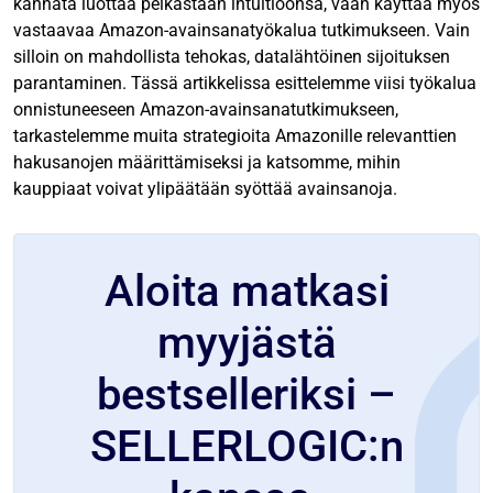
kannata luottaa pelkästään intuitioonsa, vaan käyttää myös
vastaavaa Amazon-avainsanatyökalua tutkimukseen. Vain
silloin on mahdollista tehokas, datalähtöinen sijoituksen
parantaminen. Tässä artikkelissa esittelemme viisi työkalua
onnistuneeseen Amazon-avainsanatutkimukseen,
tarkastelemme muita strategioita Amazonille relevanttien
hakusanojen määrittämiseksi ja katsomme, mihin
kauppiaat voivat ylipäätään syöttää avainsanoja.
Aloita matkasi
myyjästä
bestselleriksi –
SELLERLOGIC:n