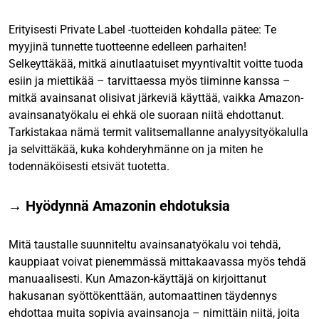
Erityisesti Private Label -tuotteiden kohdalla pätee: Te
myyjinä tunnette tuotteenne edelleen parhaiten!
Selkeyttäkää, mitkä ainutlaatuiset myyntivaltit voitte tuoda
esiin ja miettikää – tarvittaessa myös tiiminne kanssa –
mitkä avainsanat olisivat järkeviä käyttää, vaikka Amazon-
avainsanatyökalu ei ehkä ole suoraan niitä ehdottanut.
Tarkistakaa nämä termit valitsemallanne analyysityökalulla
ja selvittäkää, kuka kohderyhmänne on ja miten he
todennäköisesti etsivät tuotetta.
→ Hyödynnä Amazonin ehdotuksia
Mitä taustalle suunniteltu avainsanatyökalu voi tehdä,
kauppiaat voivat pienemmässä mittakaavassa myös tehdä
manuaalisesti. Kun Amazon-käyttäjä on kirjoittanut
hakusanan syöttökenttään, automaattinen täydennys
ehdottaa muita sopivia avainsanoja – nimittäin niitä, joita