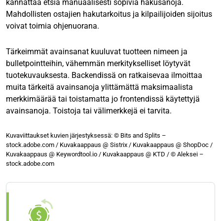
kannattaa etsiä manuaalisesti sopivia hakusanoja.
Mahdollisten ostajien hakutarkoitus ja kilpailijoiden sijoitus
voivat toimia ohjenuorana.
Tärkeimmät avainsanat kuuluvat tuotteen nimeen ja
bulletpointteihin, vähemmän merkitykselliset löytyvät
tuotekuvauksesta. Backendissä on ratkaisevaa ilmoittaa
muita tärkeitä avainsanoja ylittämättä maksimaalista
merkkimäärää tai toistamatta jo frontendissä käytettyjä
avainsanoja. Toistoja tai välimerkkejä ei tarvita.
Kuvaviittaukset kuvien järjestyksessä: © Bits and Splits –
stock.adobe.com / Kuvakaappaus @ Sistrix / Kuvakaappaus @ ShopDoc /
Kuvakaappaus @ Keywordtool.io / Kuvakaappaus @ KTD / © Aleksei –
stock.adobe.com