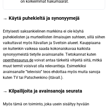
on korkeimmat hakumäärät.
→ Käytä puhekieltä ja synonyymejä
Erityisesti saksankielinen markkina ei ole köyhä
puhekielisten ja murteellisten ilmaisujen suhteen, sillä siihen
vaikuttavat myös Itävallan ja Sveitsin alueet. Kauppiaana
on kuitenkin vaikeaa saada kokonaiskuvaa kaikista
synonyymeistä tietylle avainsanalle. Tietokannat kuten
openthesaurus.de
voivat antaa tärkeitä vihjeitä siitä, mitkä
muut termit voisivat olla relevantteja. Esimerkiksi
avainsanalle ”televisio” teos ehdottaa myös muita sanoja
kuten TV tai Patschenkino (itävall.).
→ Kilpailijoita ja avainsanoja seurata
Myös tämä on toiminto, joka usein sisältyy hyvään