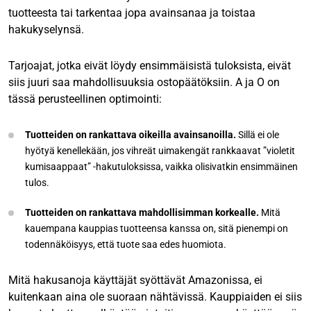
tuotteesta tai tarkentaa jopa avainsanaa ja toistaa
hakukyselynsä.
Tarjoajat, jotka eivät löydy ensimmäisistä tuloksista, eivät
siis juuri saa mahdollisuuksia ostopäätöksiin. A ja O on
tässä perusteellinen optimointi:
Tuotteiden on rankattava oikeilla avainsanoilla.
Sillä ei ole
hyötyä kenellekään, jos vihreät uimakengät rankkaavat ”violetit
kumisaappaat” -hakutuloksissa, vaikka olisivatkin ensimmäinen
tulos.
Tuotteiden on rankattava mahdollisimman korkealle.
Mitä
kauempana kauppias tuotteensa kanssa on, sitä pienempi on
todennäköisyys, että tuote saa edes huomiota.
Mitä hakusanoja käyttäjät syöttävät Amazonissa, ei
kuitenkaan aina ole suoraan nähtävissä. Kauppiaiden ei siis