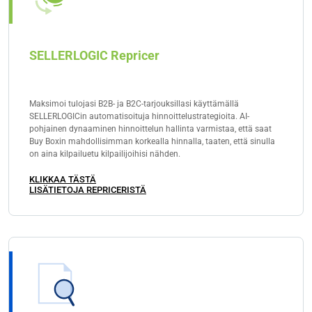
SELLERLOGIC Repricer
Maksimoi tulojasi B2B- ja B2C-tarjouksillasi käyttämällä
SELLERLOGICin automatisoituja hinnoittelustrategioita. AI-
pohjainen dynaaminen hinnoittelun hallinta varmistaa, että saat
Buy Boxin mahdollisimman korkealla hinnalla, taaten, että sinulla
on aina kilpailuetu kilpailijoihisi nähden.
KLIKKAA TÄSTÄ
LISÄTIETOJA REPRICERISTÄ