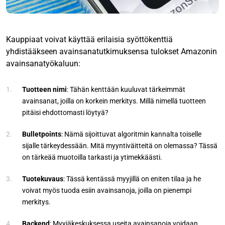
Kauppiaat voivat käyttää erilaisia syöttökenttiä
yhdistääkseen avainsanatutkimuksensa tulokset Amazonin
avainsanatyökaluun:
Tuotteen nimi
: Tähän kenttään kuuluvat tärkeimmät
avainsanat, joilla on korkein merkitys. Millä nimellä tuotteen
pitäisi ehdottomasti löytyä?
Bulletpoints
: Nämä sijoittuvat algoritmin kannalta toiselle
sijalle tärkeydessään. Mitä myyntiväitteitä on olemassa? Tässä
on tärkeää muotoilla tarkasti ja ytimekkäästi.
Tuotekuvaus
: Tässä kentässä myyjillä on eniten tilaa ja he
voivat myös tuoda esiin avainsanoja, joilla on pienempi
merkitys.
Backend
: Myyjäkeskuksessa useita avainsanoja voidaan