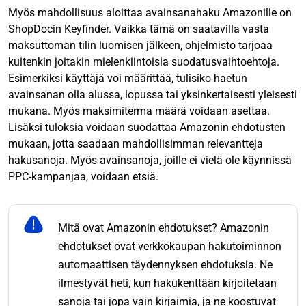
Myös mahdollisuus aloittaa avainsanahaku Amazonille on
ShopDocin Keyfinder. Vaikka tämä on saatavilla vasta
maksuttoman tilin luomisen jälkeen, ohjelmisto tarjoaa
kuitenkin joitakin mielenkiintoisia suodatusvaihtoehtoja.
Esimerkiksi käyttäjä voi määrittää, tulisiko haetun
avainsanan olla alussa, lopussa tai yksinkertaisesti yleisesti
mukana. Myös maksimiterma määrä voidaan asettaa.
Lisäksi tuloksia voidaan suodattaa Amazonin ehdotusten
mukaan, jotta saadaan mahdollisimman relevantteja
hakusanoja. Myös avainsanoja, joille ei vielä ole käynnissä
PPC-kampanjaa, voidaan etsiä.
Mitä ovat Amazonin ehdotukset? Amazonin
ehdotukset ovat verkkokaupan hakutoiminnon
automaattisen täydennyksen ehdotuksia. Ne
ilmestyvät heti, kun hakukenttään kirjoitetaan
sanoja tai jopa vain kirjaimia, ja ne koostuvat