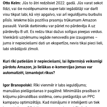
Otto Kelm:
Jūs to ātri redzēsiet 2022. gadā. Jūs varat sekot
līdzi, vai šie noslēpumainie super-labi iegādātāji var darīt
visu tikpat labi, kā viņi apgalvo, vai arī ieguldījumu burbulis
plīsīs. Ietekme būs pozitīva prasmju trūkumam Amazon
pasaulē. Vairāk darbinieku var pāriet no pārdevēja A uz
pārdevēju B utt. Es redzu tikai dažus solīgus pieejas veidus.
Vienkārši uzņēmumu iegāde nenovedīs pie izaugsmes –
jums ir nepieciešami dati un ekspertīze, nevis tikai pieci lieli,
labi strādājoši zīmoli.
Kuri rīki patiešām ir nepieciešami, lai ilgtermiņā veiksmīgi
pārdotu Amazon, jo lielākas e-komercijas jomas var
automatizēt, izmantojot rīkus?
Igor Branopolski:
Rīki vienmēr ir labs ieguldījums;
manuālas pielāgošanas ir pagātnē. Minimālās prasības ir
krājumu pārvaldības sistēma, cenu pielāgotājs un PPC
kampaņu optimizētājs. Kad risinājumi ir inteliģenti un tiek