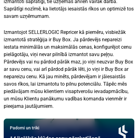
izmantoti saprātīgi, tie uzņemas arvien vairāk darba.
Saprātīgi nozīmē, ka lietotājs iesaistās rīkos un optimizē tos
savam uzņēmumam.
Izmantojot SELLERLOGIC Repricer kā piemēru, visbiežāk
izmantotā stratēģija ir Buy Box. Ja pārdevējs nepareizi
iestata minimālās un maksimālās cenas, konfigurējot cenu
pielāgotāju, viņi nevar pilnībā izmantot savu peļņu.
Pārdevējs vai nu pārdod pārāk maz, jo viņi neuzvar Buy Box
ar savu cenu, vai arī pārdod pārāk lēti, jo viņi ir Buy Box ar
nepareizu cenu. Kā jau minēts, pārdevējam ir jāiesaistās
savos rīkos, lai izmantotu to pilnu potenciālu. Tāpēc mēs
piedāvājam mūsu klientiem visaptverošu ievadapmācību,
un mūsu Klientu panākumu vadības komanda vienmēr ir
pieejama jautājumiem.
Padomi un triki