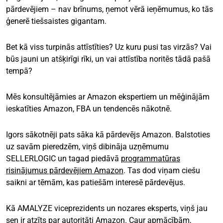
pārdevējiem – nav brīnums, ņemot vērā ieņēmumus, ko tās
ģenerē tiešsaistes gigantam.
Bet kā viss turpinās attīstīties? Uz kuru pusi tas virzās? Vai
būs jauni un atšķirīgi rīki, un vai attīstība noritēs tādā pašā
tempā?
Mēs konsultējāmies ar Amazon ekspertiem un mēģinājām
ieskatīties Amazon, FBA un tendencēs nākotnē.
Igors sākotnēji pats sāka kā pārdevējs Amazon. Balstoties
uz savām pieredzēm, viņš dibināja uzņēmumu
SELLERLOGIC un tagad piedāvā
programmatūras
risinājumus pārdevējiem Amazon
. Tas dod viņam ciešu
saikni ar tēmām, kas patiešām interesē pārdevējus.
Kā AMALYZE viceprezidents un nozares eksperts, viņš jau
sen ir atzīts par autoritāti Amazon. Caur apmācībām,