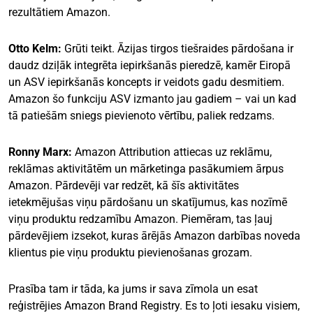
rezultātiem Amazon.
Otto Kelm:
Grūti teikt. Āzijas tirgos tiešraides pārdošana ir
daudz dziļāk integrēta iepirkšanās pieredzē, kamēr Eiropā
un ASV iepirkšanās koncepts ir veidots gadu desmitiem.
Amazon šo funkciju ASV izmanto jau gadiem – vai un kad
tā patiešām sniegs pievienoto vērtību, paliek redzams.
Ronny Marx:
Amazon Attribution attiecas uz reklāmu,
reklāmas aktivitātēm un mārketinga pasākumiem ārpus
Amazon. Pārdevēji var redzēt, kā šīs aktivitātes
ietekmējušas viņu pārdošanu un skatījumus, kas nozīmē
viņu produktu redzamību Amazon. Piemēram, tas ļauj
pārdevējiem izsekot, kuras ārējās Amazon darbības noveda
klientus pie viņu produktu pievienošanas grozam.
Prasība tam ir tāda, ka jums ir sava zīmola un esat
reģistrējies Amazon Brand Registry. Es to ļoti iesaku visiem,