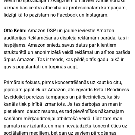
viena no spožākajām zvaigznēm un arvien vairāk nonāks
uzmanības centrā attiecībā uz profesionālām kampaņām,
līdzīgi kā to pazīstam no Facebook un Instagram.
Otto Kelm:
Amazon DSP un jaunie ieviestie Amazon
auditorijas Reklamēšanas displeja reklāmām parāda, kas ir
iespējams. Amazon sniedz savus datus par klientiem
strukturētā un anonimizētā veidā reklāmai un arī tos parāda
ārpus Amazon. Tas ir trends, kas pēdējo trīs gadu laikā ir
guvis popularitāti un turpinās augt.
Primārais fokuss, pirms koncentrēšanās uz kaut ko citu,
joprojām jāpaliek uz Amazon, atslēgvārds Retail Readiness.
Izveidojiet pareizas kampaņas un pārliecinieties, ka šis
kanāls tiek pilnībā izmantots. Ja tas darbojas un man ir
pietiekami daudz resursu, es tad pievērsīšos nākamajam
kanālam mērķauditorijai atbilstošā veidā. Līdz tam man
pamats nav izdarīts, un man nevajadzētu koncentrēties uz
sociālajiem medijiem, bet gan uz saviem pārdošanas