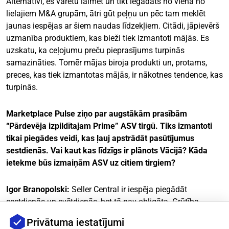
Alternatīvi, es varētu laimēt un tikt iegādāts no viena no
lielajiem M&A grupām, ātri gūt peļņu un pēc tam meklēt
jaunas iespējas ar šiem naudas līdzekļiem. Citādi, jāpievērš
uzmanība produktiem, kas bieži tiek izmantoti mājās. Es
uzskatu, ka ceļojumu preču pieprasījums turpinās
samazināties. Tomēr mājas biroja produkti un, protams,
preces, kas tiek izmantotas mājās, ir nākotnes tendence, kas
turpinās.
Marketplace Pulse ziņo par augstākām prasībām
“Pārdevēja izpildītajam Prime” ASV tirgū. Tiks izmantoti
tikai piegādes veidi, kas ļauj apstrādāt pasūtījumus
sestdienās. Vai kaut kas līdzīgs ir plānots Vācijā? Kāda
ietekme būs izmaiņām ASV uz citiem tirgiem?
Igor Branopolski:
Seller Central ir iespēja piegādāt
sestdienās un svētdienās, bet tā nav obligāta. Grūtība
Vācijā ir tāda, ka šī iespēja vienkārši nepastāv – neviens
Privātuma iestatījumi
pakalpojumu sniedzējs nepiegādā septiņas dienas nedēļā.