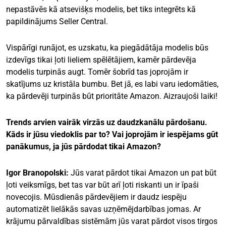
nepastāvēs kā atsevišķs modelis, bet tiks integrēts kā
papildinājums Seller Central.
Vispārīgi runājot, es uzskatu, ka piegādātāja modelis būs
izdevīgs tikai ļoti lieliem spēlētājiem, kamēr pārdevēja
modelis turpinās augt. Tomēr šobrīd tas joprojām ir
skatījums uz kristāla bumbu. Bet jā, es labi varu iedomāties,
ka pārdevēji turpinās būt prioritāte Amazon. Aizraujoši laiki!
Trends arvien vairāk virzās uz daudzkanālu pārdošanu.
Kāds ir jūsu viedoklis par to? Vai joprojām ir iespējams gūt
panākumus, ja jūs pārdodat tikai Amazon?
Igor Branopolski:
Jūs varat pārdot tikai Amazon un pat būt
ļoti veiksmīgs, bet tas var būt arī ļoti riskanti un ir īpaši
novecojis. Mūsdienās pārdevējiem ir daudz iespēju
automatizēt lielākās savas uzņēmējdarbības jomas. Ar
krājumu pārvaldības sistēmām jūs varat pārdot visos tirgos