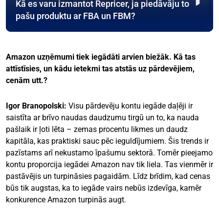
Kā es varu izmantot Repricer, ja piedāvāju to
pašu produktu ar FBA un FBM?
Amazon uzņēmumi tiek iegādāti arvien biežāk. Kā tas
attīstīsies, un kādu ietekmi tas atstās uz pārdevējiem,
cenām utt.?
Igor Branopolski:
Visu pārdevēju kontu iegāde daļēji ir
saistīta ar brīvo naudas daudzumu tirgū un to, ka nauda
pašlaik ir ļoti lēta – zemas procentu likmes un daudz
kapitāla, kas praktiski sauc pēc ieguldījumiem. Šis trends ir
pazīstams arī nekustamo īpašumu sektorā. Tomēr pieejamo
kontu proporcija iegādei Amazon nav tik liela. Tas vienmēr ir
pastāvējis un turpināsies pagaidām. Līdz brīdim, kad cenas
būs tik augstas, ka to iegāde vairs nebūs izdevīga, kamēr
konkurence Amazon turpinās augt.