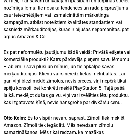
vai lieli, ir ar savām unikālajām īpašībām un turpinās spēlēt
nozīmīgu lomu: tie nosaka tendences un rada pieprasījumu
caur ietekmētājiem vai izsmalcinātām mārketinga
kampaņām, atbilst noteiktiem kvalitātes standartiem vai
sasniedz mērķauditorijas, kuras ir bijušas nepamanītas, pat
ārpus Amazon & Co.
Es pat neformulētu jautājumu šādā veidā: Privātā etiķete vai
komerciālie produkti? Katrs pārdevējs pieņem savu lēmumu
– abiem ir savi plusi un mīnusi, un tie apkalpo savas
mērķauditorijas. Klienti vairs neredz lietas melnbaltas. Lai
gan viņi bieži meklē zīmolus, nevis preces, viņi nepērk tikai
spēļu konsoli, bet konkrēti meklē PlayStation 5. Tajā pašā
laikā, meklējot dušas galvu, viņi var izvēlēties lētu produktu,
kas izgatavots Ķīnā, nevis hansgrohe par divkāršu cenu.
Otto Kelm:
Es to vispār nevaru saprast. Zīmoli tiek meklēti
Amazon. Zīmoli tiek iegādāti. Mēs neredzam zīmolu
samazināšanos. Mēs tikai redzam, ka mazākas