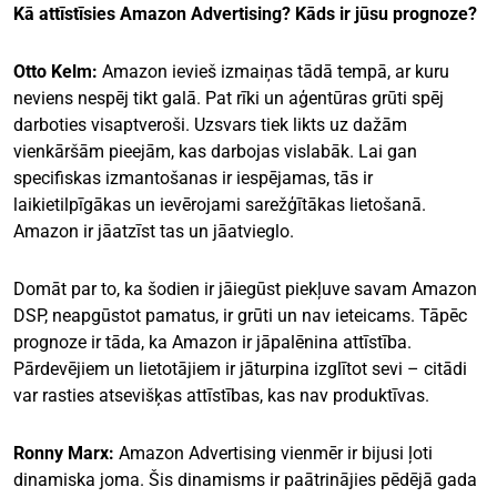
Kā attīstīsies Amazon Advertising? Kāds ir jūsu prognoze?
Otto Kelm:
Amazon ievieš izmaiņas tādā tempā, ar kuru
neviens nespēj tikt galā. Pat rīki un aģentūras grūti spēj
darboties visaptveroši. Uzsvars tiek likts uz dažām
vienkāršām pieejām, kas darbojas vislabāk. Lai gan
specifiskas izmantošanas ir iespējamas, tās ir
laikietilpīgākas un ievērojami sarežģītākas lietošanā.
Amazon ir jāatzīst tas un jāatvieglo.
Domāt par to, ka šodien ir jāiegūst piekļuve savam Amazon
DSP, neapgūstot pamatus, ir grūti un nav ieteicams. Tāpēc
prognoze ir tāda, ka Amazon ir jāpalēnina attīstība.
Pārdevējiem un lietotājiem ir jāturpina izglītot sevi – citādi
var rasties atsevišķas attīstības, kas nav produktīvas.
Ronny Marx:
Amazon Advertising vienmēr ir bijusi ļoti
dinamiska joma. Šis dinamisms ir paātrinājies pēdējā gada