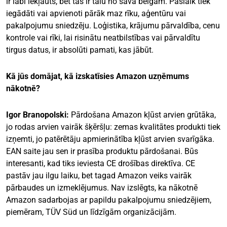
ir labi iekļauts, bet tas ir tālu no sava beigām. Pašlaik tiek
iegādāti vai apvienoti pārāk maz rīku, aģentūru vai
pakalpojumu sniedzēju. Loģistika, krājumu pārvaldība, cenu
kontrole vai rīki, lai risinātu neatbilstības vai pārvaldītu
tirgus datus, ir absolūti pamati, kas jābūt.
Kā jūs domājat, kā izskatīsies Amazon uzņēmums
nākotnē?
Igor Branopolski:
Pārdošana Amazon kļūst arvien grūtāka,
jo rodas arvien vairāk šķēršļu: zemas kvalitātes produkti tiek
izņemti, jo patērētāju apmierinātība kļūst arvien svarīgāka.
EAN saite jau sen ir prasība produktu pārdošanai. Būs
interesanti, kad tiks ieviesta CE drošības direktīva. CE
pastāv jau ilgu laiku, bet tagad Amazon veiks vairāk
pārbaudes un izmeklējumus. Nav izslēgts, ka nākotnē
Amazon sadarbojas ar papildu pakalpojumu sniedzējiem,
piemēram, TÜV Süd un līdzīgām organizācijām.