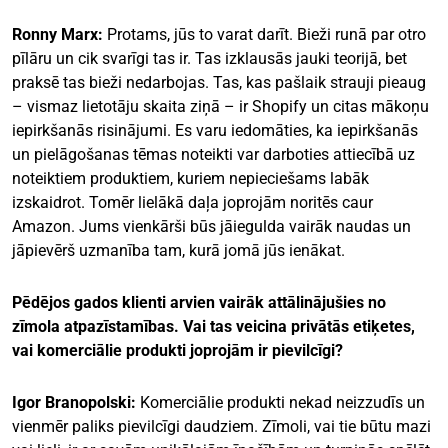
Ronny Marx:
Protams, jūs to varat darīt. Bieži runā par otro
pīlāru un cik svarīgi tas ir. Tas izklausās jauki teorijā, bet
praksē tas bieži nedarbojas. Tas, kas pašlaik strauji pieaug
– vismaz lietotāju skaita ziņā – ir Shopify un citas mākoņu
iepirkšanās risinājumi. Es varu iedomāties, ka iepirkšanās
un pielāgošanas tēmas noteikti var darboties attiecībā uz
noteiktiem produktiem, kuriem nepieciešams labāk
izskaidrot. Tomēr lielākā daļa joprojām noritēs caur
Amazon. Jums vienkārši būs jāiegulda vairāk naudas un
jāpievērš uzmanība tam, kurā jomā jūs ienākat.
Pēdējos gados klienti arvien vairāk attālinājušies no
zīmola atpazīstamības. Vai tas veicina privātās etiķetes,
vai komerciālie produkti joprojām ir pievilcīgi?
Igor Branopolski:
Komerciālie produkti nekad neizzudīs un
vienmēr paliks pievilcīgi daudziem. Zīmoli, vai tie būtu mazi