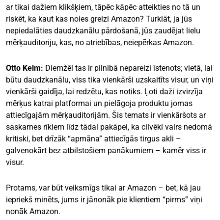
ar tikai dažiem klikšķiem, tāpēc kāpēc atteikties no tā un
riskēt, ka kaut kas noies greizi Amazon? Turklāt, ja jūs
nepiedalāties daudzkanālu pārdošanā, jūs zaudējat lielu
mērķauditoriju, kas, no atriebības, neiepērkas Amazon.
Otto Kelm:
Diemžēl tas ir pilnībā nepareizi īstenots; vietā, lai
būtu daudzkanālu, viss tika vienkārši uzskaitīts visur, un viņi
vienkārši gaidīja, lai redzētu, kas notiks. Ļoti daži izvirzīja
mērķus katrai platformai un pielāgoja produktu jomas
attiecīgajām mērķauditorijām. Šis temats ir vienkāršots ar
saskarnes rīkiem līdz tādai pakāpei, ka cilvēki vairs nedomā
kritiski, bet drīzāk “apmāna” attiecīgās tirgus akli –
galvenokārt bez atbilstošiem panākumiem – kamēr viss ir
visur.
Protams, var būt veiksmīgs tikai ar Amazon – bet, kā jau
iepriekš minēts, jums ir jānonāk pie klientiem “pirms” viņi
nonāk Amazon.