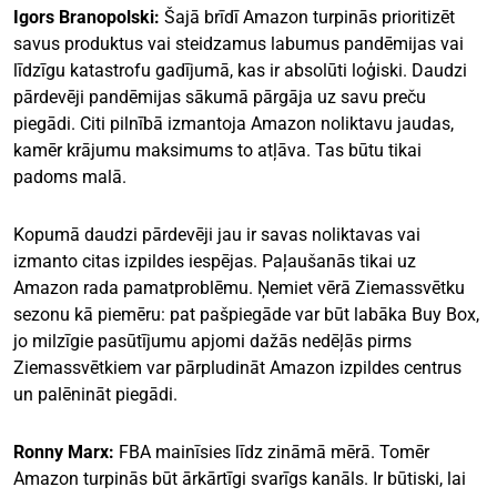
Igors Branopolski:
Šajā brīdī Amazon turpinās prioritizēt
savus produktus vai steidzamus labumus pandēmijas vai
līdzīgu katastrofu gadījumā, kas ir absolūti loģiski. Daudzi
pārdevēji pandēmijas sākumā pārgāja uz savu preču
piegādi. Citi pilnībā izmantoja Amazon noliktavu jaudas,
kamēr krājumu maksimums to atļāva. Tas būtu tikai
padoms malā.
Kopumā daudzi pārdevēji jau ir savas noliktavas vai
izmanto citas izpildes iespējas. Paļaušanās tikai uz
Amazon rada pamatproblēmu. Ņemiet vērā Ziemassvētku
sezonu kā piemēru: pat pašpiegāde var būt labāka Buy Box,
jo milzīgie pasūtījumu apjomi dažās nedēļās pirms
Ziemassvētkiem var pārpludināt Amazon izpildes centrus
un palēnināt piegādi.
Ronny Marx:
FBA mainīsies līdz zināmā mērā. Tomēr
Amazon turpinās būt ārkārtīgi svarīgs kanāls. Ir būtiski, lai