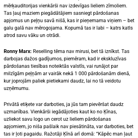
mērķauditorijas vienkārši nav izdevīgas lieliem zīmoliem.
Tas ļauj maziem piegādātājiem sasniegt pārdošanas
apjomus un peļņu savā nišā, kas ir pieņemama viņiem – bet
galu galā nav mērogojama. Kopumā tas ir labi – katrs katls
atrod savu vāku un otrādi.
Ronny Marx:
Reselling tēma nav mirusi, bet tā iznīkst. Tas
darbojas dažos gadījumos, piemēram, kad ir ekskluzīvas
pārdošanas tiesības noteiktās valstīs, vai runājot par
milzīgām peļņām ar vairāk nekā 1 000 pārdošanām dienā,
kur joprojām paliek pietiekami daudz, lai no tā veidotu
uzņēmumu.
Privātā etiķete var darboties, ja jūs tam pievēršat daudz
uzmanības. Vienkārši iegādājoties kaut ko no Ķīnas,
uzliekot savu logo un cerot uz lieliem pārdošanas
apjomiem, jo niša pašlaik nav piesātināta, var darboties, bet
tas ir ļoti pagaidu. Ražotāji Ķīnā arī domā: “Kāpēc man ļaut