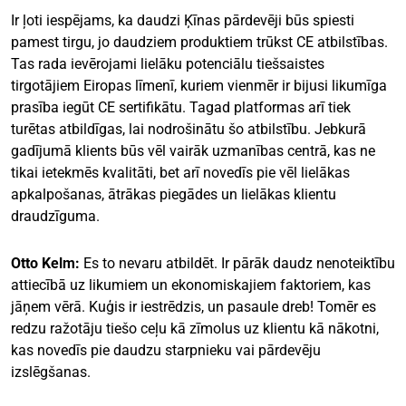
Ir ļoti iespējams, ka daudzi Ķīnas pārdevēji būs spiesti
pamest tirgu, jo daudziem produktiem trūkst CE atbilstības.
Tas rada ievērojami lielāku potenciālu tiešsaistes
tirgotājiem Eiropas līmenī, kuriem vienmēr ir bijusi likumīga
prasība iegūt CE sertifikātu. Tagad platformas arī tiek
turētas atbildīgas, lai nodrošinātu šo atbilstību. Jebkurā
gadījumā klients būs vēl vairāk uzmanības centrā, kas ne
tikai ietekmēs kvalitāti, bet arī novedīs pie vēl lielākas
apkalpošanas, ātrākas piegādes un lielākas klientu
draudzīguma.
Otto Kelm:
Es to nevaru atbildēt. Ir pārāk daudz nenoteiktību
attiecībā uz likumiem un ekonomiskajiem faktoriem, kas
jāņem vērā. Kuģis ir iestrēdzis, un pasaule dreb! Tomēr es
redzu ražotāju tiešo ceļu kā zīmolus uz klientu kā nākotni,
kas novedīs pie daudzu starpnieku vai pārdevēju
izslēgšanas.