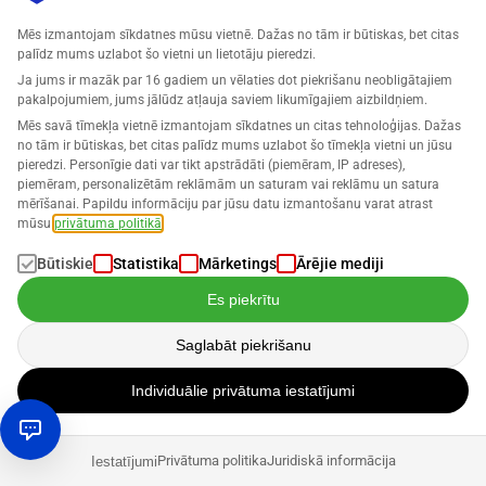
Par to vienmēr ir bijušas diskusijas, bet tas paliek tāds pats,
Mēs izmantojam sīkdatnes mūsu vietnē. Dažas no tām ir būtiskas, bet citas
un ir ļoti maz ticams, ka tuvākajā nākotnē kaut kas
palīdz mums uzlabot šo vietni un lietotāju pieredzi.
mainīsies. Tāpēc es neredzu ASV apstākļu ietekmi uz
Ja jums ir mazāk par 16 gadiem un vēlaties dot piekrišanu neobligātajiem
Vācijas tirgu.
pakalpojumiem, jums jālūdz atļauja saviem likumīgajiem aizbildņiem.
Mēs savā tīmekļa vietnē izmantojam sīkdatnes un citas tehnoloģijas. Dažas
no tām ir būtiskas, bet citas palīdz mums uzlabot šo tīmekļa vietni un jūsu
Produkti
pieredzi. Personīgie dati var tikt apstrādāti (piemēram, IP adreses),
piemēram, personalizētām reklāmām un saturam vai reklāmu un satura
mērīšanai. Papildu informāciju par jūsu datu izmantošanu varat atrast
Koronas pandēmijas laikā pieprasījums pēc biznesa
mūsu
privātuma politikā
.
uzvalkiem ir ievērojami samazinājies, kamēr pieprasījums
Būtiskie
Statistika
Mārketings
Ārējie mediji
pēc mājas apģērba ir strauji pieaudzis. Kādas produktu
tendences jūs redzat nākamajiem gadiem?
Es piekrītu
Saglabāt piekrišanu
Igor Branopolski:
Koronas pandēmijas laikā tendences,
piemēram, sejas maskas un roku dezinfekcijas līdzekļi, ļoti
Individuālie privātuma iestatījumi
ātri izzuda. Ir ļoti grūti prognozēt šādas lietas ilgākā laika
posmā. Jāseko līdzi tendencēm un attiecīgi jāpielāgo savu
produktu klāsts. Tomēr to, ko mēs ļoti skaidri sajutīsim
Privātuma politika
Juridiskā informācija
Iestatījumi
nākamajos mēnešos, ir resursu trūkums, ko izraisa