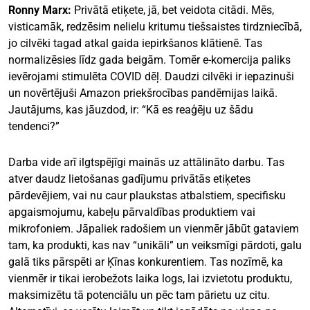
Ronny Marx:
Privātā etiķete, jā, bet veidota citādi. Mēs,
visticamāk, redzēsim nelielu kritumu tiešsaistes tirdzniecībā,
jo cilvēki tagad atkal gaida iepirkšanos klātienē. Tas
normalizēsies līdz gada beigām. Tomēr e-komercija paliks
ievērojami stimulēta COVID dēļ. Daudzi cilvēki ir iepazinuši
un novērtējuši Amazon priekšrocības pandēmijas laikā.
Jautājums, kas jāuzdod, ir: “Kā es reaģēju uz šādu
tendenci?”
Darba vide arī ilgtspējīgi mainās uz attālināto darbu. Tas
atver daudz lietošanas gadījumu privātās etiķetes
pārdevējiem, vai nu caur plaukstas atbalstiem, specifisku
apgaismojumu, kabeļu pārvaldības produktiem vai
mikrofoniem. Jāpaliek radošiem un vienmēr jābūt gataviem
tam, ka produkti, kas nav “unikāli” un veiksmīgi pārdoti, galu
galā tiks pārspēti ar Ķīnas konkurentiem. Tas nozīmē, ka
vienmēr ir tikai ierobežots laika logs, lai izvietotu produktu,
maksimizētu tā potenciālu un pēc tam pārietu uz citu.