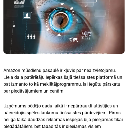
Amazon mūsdienu pasaulē ir kļuvis par neaizvietojamu.
Liela daļa patērētāju iepērkas šajā tiešsaistes platformā un
pat izmanto to kā meklētājprogrammu, lai iegūtu pārskatu
par piedāvājumiem un cenām.
Uzņēmums pēdējo gadu laikā ir nepārtraukti attīstījies un
pārveidojis spēles laukumu tiešsaistes pārdevējiem. Pirms
neilga laika daudzas reklāmas iespējas bija pieejamas tikai
piegādātājiem, bet tagad tās ir pieejamas visiem