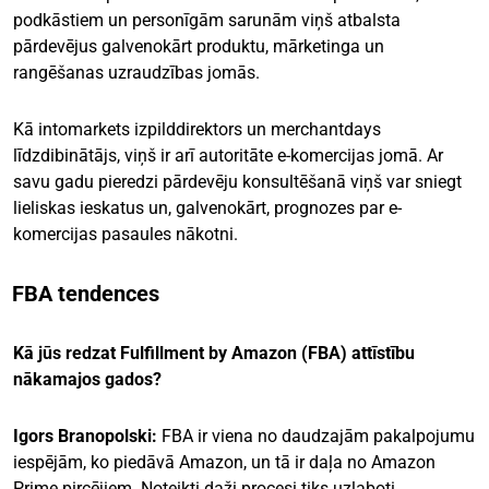
podkāstiem un personīgām sarunām viņš atbalsta
pārdevējus galvenokārt produktu, mārketinga un
rangēšanas uzraudzības jomās.
Kā intomarkets izpilddirektors un merchantdays
līdzdibinātājs, viņš ir arī autoritāte e-komercijas jomā. Ar
savu gadu pieredzi pārdevēju konsultēšanā viņš var sniegt
lieliskas ieskatus un, galvenokārt, prognozes par e-
komercijas pasaules nākotni.
FBA tendences
Kā jūs redzat Fulfillment by Amazon (FBA) attīstību
nākamajos gados?
Igors Branopolski:
FBA ir viena no daudzajām pakalpojumu
iespējām, ko piedāvā Amazon, un tā ir daļa no Amazon
Prime pircējiem. Noteikti daži procesi tiks uzlaboti,