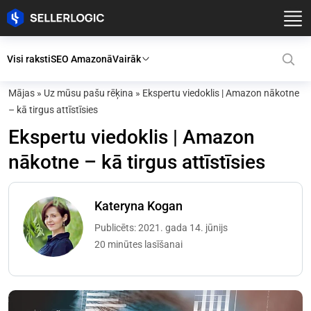
Visi raksti
SEO Amazonā
Vairāk
Mājas
»
Uz mūsu pašu rēķina
»
Ekspertu viedoklis | Amazon nākotne
– kā tirgus attīstīsies
Ekspertu viedoklis | Amazon
nākotne – kā tirgus attīstīsies
Kateryna Kogan
Publicēts: 2021. gada 14. jūnijs
20 minūtes lasīšanai