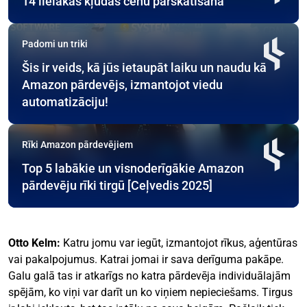
14 lielākās kļūdas cenu pārskatīšanā
Padomi un triki
Šis ir veids, kā jūs ietaupāt laiku un naudu kā
Amazon pārdevējs, izmantojot viedu
automatizāciju!
Rīki Amazon pārdevējiem
Top 5 labākie un visnoderīgākie Amazon
pārdevēju rīki tirgū [Ceļvedis 2025]
Otto Kelm:
Katru jomu var iegūt, izmantojot rīkus, aģentūras
vai pakalpojumus. Katrai jomai ir sava derīguma pakāpe.
Galu galā tas ir atkarīgs no katra pārdevēja individuālajām
spējām, ko viņi var darīt un ko viņiem nepieciešams. Tirgus