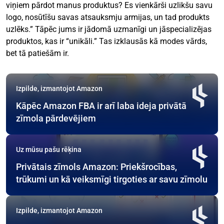
viņiem pārdot manus produktus? Es vienkārši uzlikšu savu
logo, nosūtīšu savas atsauksmju armijas, un tad produkts
uzlēks.” Tāpēc jums ir jādomā uzmanīgi un jāspecializējas
produktos, kas ir “unikāli.” Tas izklausās kā modes vārds,
bet tā patiešām ir.
Izpilde, izmantojot Amazon
Kāpēc Amazon FBA ir arī laba ideja privātā
zīmola pārdevējiem
Uz mūsu pašu rēķina
Privātais zīmols Amazon: Priekšrocības,
trūkumi un kā veiksmīgi tirgoties ar savu zīmolu
Izpilde, izmantojot Amazon