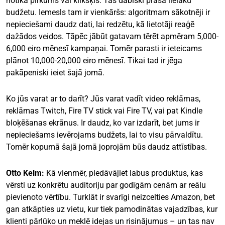
notika pirkums vai klikšķis. Tas dabiski prasa lielāku
budžetu. Iemesls tam ir vienkāršs: algoritmam sākotnēji ir
nepieciešami daudz dati, lai redzētu, kā lietotāji reaģē
dažādos veidos. Tāpēc jābūt gatavam tērēt apmēram 5,000-
6,000 eiro mēnesī kampaņai. Tomēr parasti ir ieteicams
plānot 10,000-20,000 eiro mēnesī. Tikai tad ir jēga
pakāpeniski ieiet šajā jomā.
Ko jūs varat ar to darīt? Jūs varat vadīt video reklāmas,
reklāmas Twitch, Fire TV stick vai Fire TV, vai pat Kindle
bloķēšanas ekrānus. Ir daudz, ko var izdarīt, bet jums ir
nepieciešams ievērojams budžets, lai to visu pārvaldītu.
Tomēr kopumā šajā jomā joprojām būs daudz attīstības.
Otto Kelm:
Kā vienmēr, piedāvājiet labus produktus, kas
vērsti uz konkrētu auditoriju par godīgām cenām ar reālu
pievienoto vērtību. Turklāt ir svarīgi neizcelties Amazon, bet
gan atkāpties uz vietu, kur tiek pamodinātas vajadzības, kur
klienti pārlūko un meklē idejas un risinājumus – un tas nav