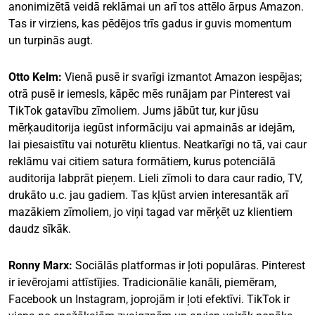
anonimizētā veidā reklāmai un arī tos attēlo ārpus Amazon.
Tas ir virziens, kas pēdējos trīs gadus ir guvis momentum
un turpinās augt.
Otto Kelm:
Vienā pusē ir svarīgi izmantot Amazon iespējas;
otrā pusē ir iemesls, kāpēc mēs runājam par Pinterest vai
TikTok gatavību zīmoliem. Jums jābūt tur, kur jūsu
mērķauditorija iegūst informāciju vai apmainās ar idejām,
lai piesaistītu vai noturētu klientus. Neatkarīgi no tā, vai caur
reklāmu vai citiem satura formātiem, kurus potenciālā
auditorija labprāt pieņem. Lieli zīmoli to dara caur radio, TV,
drukāto u.c. jau gadiem. Tas kļūst arvien interesantāk arī
mazākiem zīmoliem, jo viņi tagad var mērķēt uz klientiem
daudz sīkāk.
Ronny Marx:
Sociālās platformas ir ļoti populāras. Pinterest
ir ievērojami attīstījies. Tradicionālie kanāli, piemēram,
Facebook un Instagram, joprojām ir ļoti efektīvi. TikTok ir