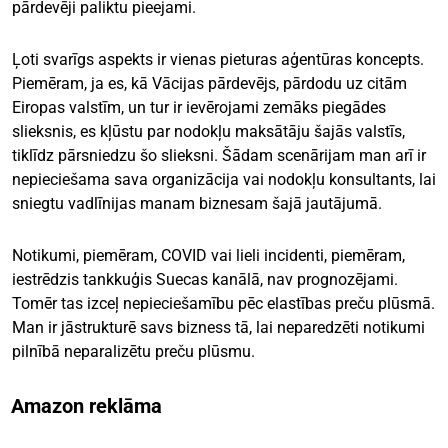
pārdevēji paliktu pieejami.
Ļoti svarīgs aspekts ir vienas pieturas aģentūras koncepts.
Piemēram, ja es, kā Vācijas pārdevējs, pārdodu uz citām
Eiropas valstīm, un tur ir ievērojami zemāks piegādes
slieksnis, es kļūstu par nodokļu maksātāju šajās valstīs,
tiklīdz pārsniedzu šo slieksni. Šādam scenārijam man arī ir
nepieciešama sava organizācija vai nodokļu konsultants, lai
sniegtu vadlīnijas manam biznesam šajā jautājumā.
Notikumi, piemēram, COVID vai lieli incidenti, piemēram,
iestrēdzis tankkuģis Suecas kanālā, nav prognozējami.
Tomēr tas izceļ nepieciešamību pēc elastības preču plūsmā.
Man ir jāstrukturē savs bizness tā, lai neparedzēti notikumi
pilnībā neparalizētu preču plūsmu.
Amazon reklāma