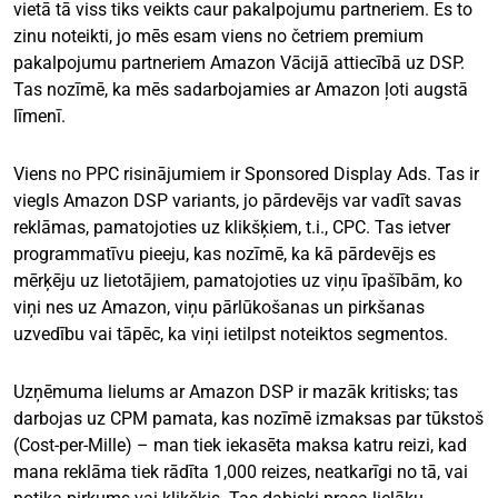
vietā tā viss tiks veikts caur pakalpojumu partneriem. Es to
zinu noteikti, jo mēs esam viens no četriem premium
pakalpojumu partneriem Amazon Vācijā attiecībā uz DSP.
Tas nozīmē, ka mēs sadarbojamies ar Amazon ļoti augstā
līmenī.
Viens no PPC risinājumiem ir Sponsored Display Ads. Tas ir
viegls Amazon DSP variants, jo pārdevējs var vadīt savas
reklāmas, pamatojoties uz klikšķiem, t.i., CPC. Tas ietver
programmatīvu pieeju, kas nozīmē, ka kā pārdevējs es
mērķēju uz lietotājiem, pamatojoties uz viņu īpašībām, ko
viņi nes uz Amazon, viņu pārlūkošanas un pirkšanas
uzvedību vai tāpēc, ka viņi ietilpst noteiktos segmentos.
Uzņēmuma lielums ar Amazon DSP ir mazāk kritisks; tas
darbojas uz CPM pamata, kas nozīmē izmaksas par tūkstoš
(Cost-per-Mille) – man tiek iekasēta maksa katru reizi, kad
mana reklāma tiek rādīta 1,000 reizes, neatkarīgi no tā, vai