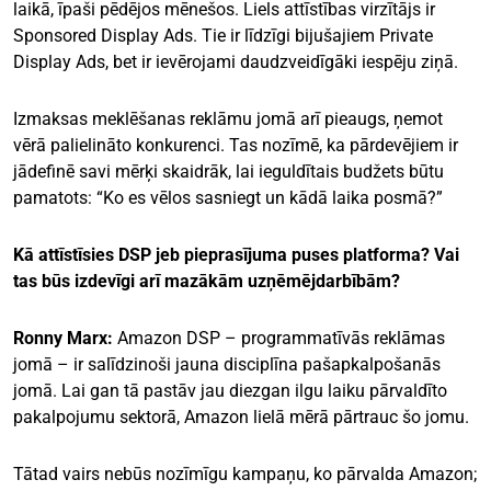
laikā, īpaši pēdējos mēnešos. Liels attīstības virzītājs ir
Sponsored Display Ads. Tie ir līdzīgi bijušajiem Private
Display Ads, bet ir ievērojami daudzveidīgāki iespēju ziņā.
Izmaksas meklēšanas reklāmu jomā arī pieaugs, ņemot
vērā palielināto konkurenci. Tas nozīmē, ka pārdevējiem ir
jādefinē savi mērķi skaidrāk, lai ieguldītais budžets būtu
pamatots: “Ko es vēlos sasniegt un kādā laika posmā?”
Kā attīstīsies DSP jeb pieprasījuma puses platforma? Vai
tas būs izdevīgi arī mazākām uzņēmējdarbībām?
Ronny Marx:
Amazon DSP – programmatīvās reklāmas
jomā – ir salīdzinoši jauna disciplīna pašapkalpošanās
jomā. Lai gan tā pastāv jau diezgan ilgu laiku pārvaldīto
pakalpojumu sektorā, Amazon lielā mērā pārtrauc šo jomu.
Tātad vairs nebūs nozīmīgu kampaņu, ko pārvalda Amazon;