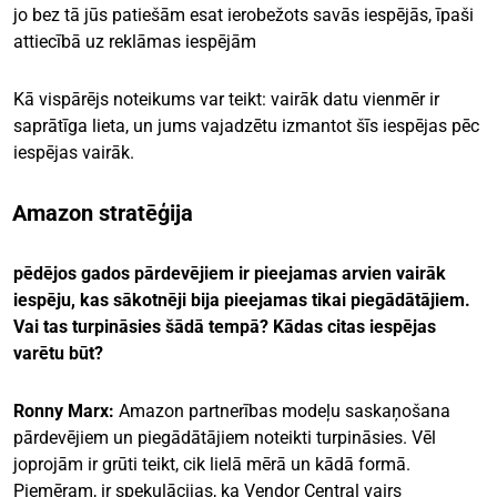
jo bez tā jūs patiešām esat ierobežots savās iespējās, īpaši
attiecībā uz reklāmas iespējām
Kā vispārējs noteikums var teikt: vairāk datu vienmēr ir
saprātīga lieta, un jums vajadzētu izmantot šīs iespējas pēc
iespējas vairāk.
Amazon stratēģija
pēdējos gados pārdevējiem ir pieejamas arvien vairāk
iespēju, kas sākotnēji bija pieejamas tikai piegādātājiem.
Vai tas turpināsies šādā tempā? Kādas citas iespējas
varētu būt?
Ronny Marx:
Amazon partnerības modeļu saskaņošana
pārdevējiem un piegādātājiem noteikti turpināsies. Vēl
joprojām ir grūti teikt, cik lielā mērā un kādā formā.
Piemēram, ir spekulācijas, ka Vendor Central vairs