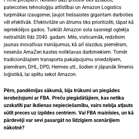
pateicoties tehnoloģiju attīstībai un Amazon Logistics
turpmākai izaugsmei, ļaujot tiešsaistes gigantam darboties
vēl efektīvāk. Efektivitāte un ātrums tiks prioritizēti, tāpat kā
iepriekšējos gados. Turklāt Amazon sola sasniegt oglekļa
neitralitāti līdz 2040. gadam. Mēs, visticamāk, redzēsim
jaunas inovatīvas risinājumus, kā arī slazdus, piemēram,
nesenās AmaZen kastes noliktavas darbiniekiem. Tomēr
tradicionālajiem transporta pakalpojumu sniedzējiem,
piemēram, DHL, DPD, Hermes utt., šodien ir jāpanāk līmenis
loģistikā, lai spētu sekot Amazon.
Pērn, pandēmijas sākumā, bija trūkumi un piegādes
ierobežojumi ar FBA. Preču piegādātājiem, kas netika
uzskatīti par ikdienas nepieciešamību, vairs nebija atļauts
sūtīt preces uz izpildes centriem. Vai FBA mainīsies, un kā
pārdevēji var sevi pasargāt no līdzīgiem scenārijiem
nākotnē?