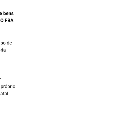
de bens
. O FBA
aso de
ria
r
próprio
atal