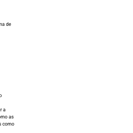
ima de
o
r a
como as
is como