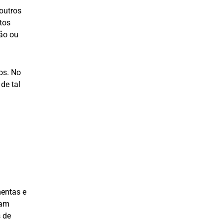
outros
tos
ção ou
os. No
de tal
entas e
nam
 de