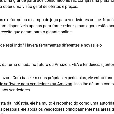
e. Uma grande parte dos consumidores faz compras na plataf
a obter uma visão geral de ofertas e preços.
s e reformulou o campo de jogo para vendedores online. Não f
vam disponíveis apenas para fornecedores, mas agora estão ac
receita que geram para o gigante online.
de está indo? Haverá ferramentas diferentes e novas, e o
 dar uma olhada no futuro da Amazon, FBA e tendências juntos
azon. Com base em suas próprias experiências, ele então fund
de software para vendedores na Amazon
. Isso lhe dá uma cone
m aos vendedores.
sta da indústria, ele há muito é reconhecido como uma autorid
as pessoais, ele apoia os vendedores principalmente nas áreas 