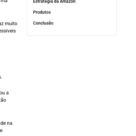
orma
Estratégia da Amazon
Produtos
Conclusão
az muito
essíveis
.
ou a
xão
ade na
de