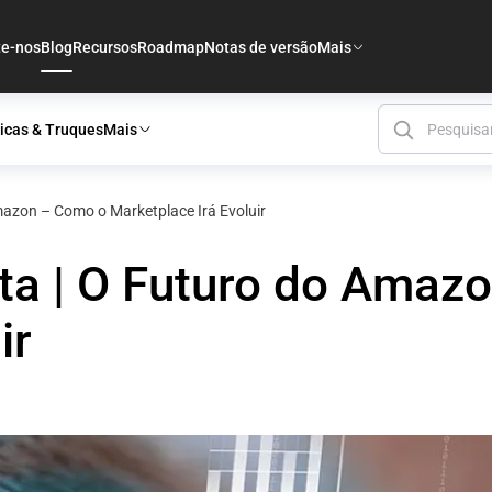
te-nos
Blog
Recursos
Roadmap
Notas de versão
Mais
icas & Truques
Mais
Amazon – Como o Marketplace Irá Evoluir
sta | O Futuro do Amaz
ir