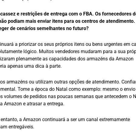
scassez e restrições de entrega com o FBA. Os fornecedores 
não podiam mais enviar itens para os centros de atendimento
ger de cenários semelhantes no futuro?
uará a priorizar os seus próprios itens ou bens urgentes em c
olutamente lógico. Muitos vendedores mudaram para a sua próp
utilizaram plenamente as capacidades dos armazéns da Amazon
eria apenas uma dica à parte.
ios armazéns ou utilizam outras opções de atendimento. Confia
ental. Tome a época do Natal como exemplo: mesmo o envio 
es volumes de pedidos nas poucas semanas que antecedem o N
a Amazon e atrasar a entrega.
o entanto, a Amazon continuará a ser um canal extremamente
çam entregáveis.