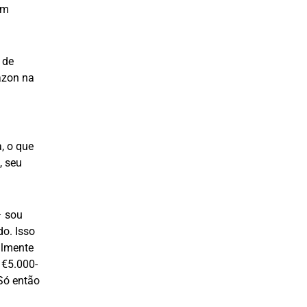
em
 de
azon na
, o que
, seu
– sou
o. Isso
almente
 €5.000-
Só então