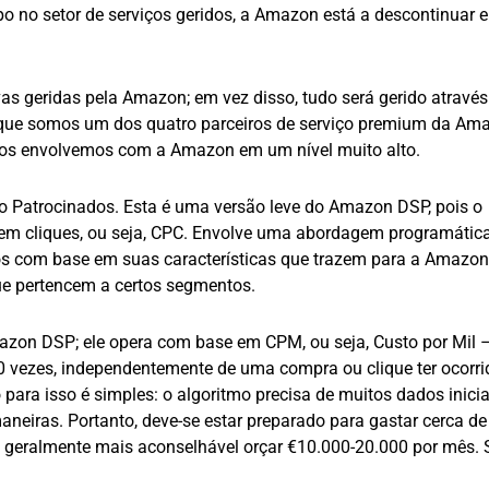
o no setor de serviços geridos, a Amazon está a descontinuar 
as geridas pela Amazon; em vez disso, tudo será gerido através
porque somos um dos quatro parceiros de serviço premium da Am
 nos envolvemos com a Amazon em um nível muito alto.
 Patrocinados. Esta é uma versão leve do Amazon DSP, pois o
m cliques, ou seja, CPC. Envolve uma abordagem programática
ios com base em suas características que trazem para a Amazon
e pertencem a certos segmentos.
zon DSP; ele opera com base em CPM, ou seja, Custo por Mil 
 vezes, independentemente de uma compra ou clique ter ocorrid
para isso é simples: o algoritmo precisa de muitos dados inici
neiras. Portanto, deve-se estar preparado para gastar cerca de
 geralmente mais aconselhável orçar €10.000-20.000 por mês. 