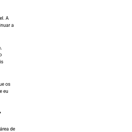
l. A
inuar a
,
o
is
ue os
e eu
?
área de