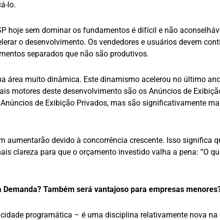
á-lo.
P hoje sem dominar os fundamentos é difícil e não aconselháve
elerar o desenvolvimento. Os vendedores e usuários devem cont
vimentos separados que não são produtivos.
a área muito dinâmica. Este dinamismo acelerou no último ano
ais motores deste desenvolvimento são os Anúncios de Exibiçã
 Anúncios de Exibição Privados, mas são significativamente ma
 aumentarão devido à concorrência crescente. Isso significa q
ais clareza para que o orçamento investido valha a pena: “O qu
o da Demanda? Também será vantajoso para empresas menores
idade programática – é uma disciplina relativamente nova na 