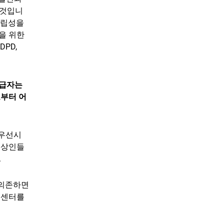
 것입니
중립성을
을 위한
PD,
공급자는
로부터 어
 우선시
 상인들
.
 의존하면
 센터를