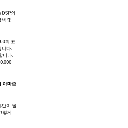
n DSP의
탐색 및
000회 표
합니다.
합니다.
,000
와 아마존
야만이 덜
 그렇게