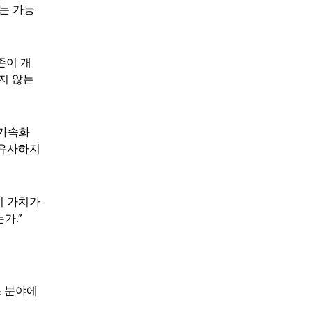
도는 가능
존이 개
지 않는
 가속화
 유사하지
이 가치가
가.”
스 분야에