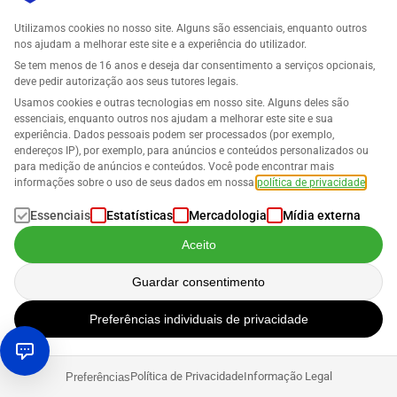
Utilizamos cookies no nosso site. Alguns são essenciais, enquanto outros
nos ajudam a melhorar este site e a experiência do utilizador.
Se tem menos de 16 anos e deseja dar consentimento a serviços opcionais,
deve pedir autorização aos seus tutores legais.
Usamos cookies e outras tecnologias em nosso site. Alguns deles são
essenciais, enquanto outros nos ajudam a melhorar este site e sua
experiência. Dados pessoais podem ser processados (por exemplo,
Comércio Eletrônico Transfronteiriço com a
endereços IP), por exemplo, para anúncios e conteúdos personalizados ou
Amazon: Como ter sucesso em vendas
para medição de anúncios e conteúdos. Você pode encontrar mais
internacionais
informações sobre o uso de seus dados em nossa
política de privacidade
.
Na verdade, não há razão para que os vendedores da
Essenciais
Estatísticas
Mercadologia
Mídia externa
Amazon não vendam seus produtos internacionalmente.
Aceito
Exceto talvez: a burocracia. No entanto, o gigante do e-
commerce está tentando remediar isso tornando o mais
Guardar consentimento
fácil possível para as empresas em sua plataf…
Preferências individuais de privacidade
Créditos das imagens na ordem das imagens: © artinspiring –
stock.adobe.com / © bakhtiarzein – stock.adobe.com
Política de Privacidade
Informação Legal
Preferências