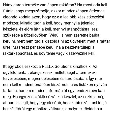
Hány darab terméke van éppen raktáron? Ha most oda kell
futnia, hogy megszámolja, akkor mindenképpen érdemes
elgondolkodnia azon, hogy ez-e a legjobb készletkezelési
módszer. Mindig tudnia kell, hogy mennyi a jelenlegi
készlete, és előre látnia kell, mennyi utánpótlásra lesz
szüksége a közeljövőben. Végül is nem szeretne bajba
kerülni, mert nem tudja kiszolgálni az ügyfeleit, mert a raktár
üres. Másrészt pénzébe kerül, ha a készlete túllépi a
raktárkapacitást, és bővítenie vagy kiszerveznie kell.
Itt egy okos eszköz, a
RELEX Solutions
kínálkozik. Az
ügyfélorientált előrejelzések mellett segít a termékek
tervezésében, megrendelésében és tárolásában. Így már
nem kell mindent önállóan kiszámolnia és listákon nyilván
tartania, hanem minden információt egy rendszerben kap
meg. Ha egyszer szűkössé válik a készlet, az eszköz még
abban is segít, hogy egy olcsóbb, hosszabb szállítási idejű
beszállítóról egy másikra váltsunk, amelynek rövidebb a