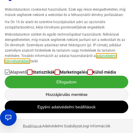
Weboldalunkon cookie-kat használunk. Ezek egy része elengedhetetlen, míg
mások segítenek nekünk a weboldal és a felhasználói élmény javításában.
Hogyan: 4 lépés a tökéletes Amazon
Ha Ön 16 év alatti és szeretne hozzájárulást adni az opcionális
akciótervhez!
szolgáltatásokhoz, kérje törvényes gondviselőjének engedélyét.
Weboldalunkon sütiket és egyéb technológiákat használunk. Néhányuk
Mielőtt minden piactéri kereskedő aggódik: az Amazon
elengedhetetlen, míg mások segítenek nekünk javítani ezt a weboldalt és az
eladó fiókjának felfüggesztése vagy a értékesítési
Ön élményét. Személyes adatokat lehet feldolgozni (pl. IP-címek), például
jogosultság felfüggesztése. A legjobb esetben az online
személyre szabott hirdetések és tartalom vagy hirdetések és tartalom
platformon csak egy kis mellékjövedelem keletkezik; a
mérésére. További információt az adatai használatáról a
adatvédelmi
legrosszabb esetben egyik napról a másikra …
irányelveinkben
talál.
Alapvető
Statisztikák
Marketingelés
Külső média
Elfogadom
Hozzájárulás mentése
Egyéni adatvédelmi beállítások
Adatvédelmi Szabályzat
Jogi Információk
Beállítások