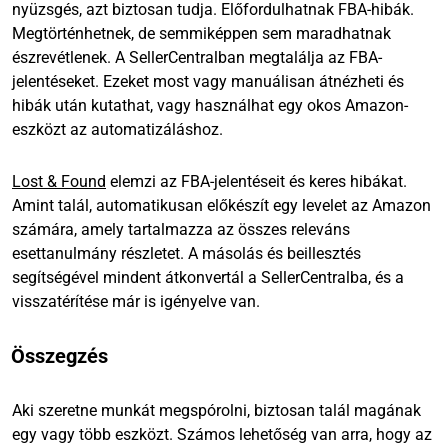
nyüzsgés, azt biztosan tudja. Előfordulhatnak FBA-hibák.
Megtörténhetnek, de semmiképpen sem maradhatnak
észrevétlenek. A SellerCentralban megtalálja az FBA-
jelentéseket. Ezeket most vagy manuálisan átnézheti és
hibák után kutathat, vagy használhat egy okos Amazon-
eszközt az automatizáláshoz.
Lost & Found
elemzi az FBA-jelentéseit és keres hibákat.
Amint talál, automatikusan előkészít egy levelet az Amazon
számára, amely tartalmazza az összes releváns
esettanulmány részletet. A másolás és beillesztés
segítségével mindent átkonvertál a SellerCentralba, és a
visszatérítése már is igényelve van.
Összegzés
Aki szeretne munkát megspórolni, biztosan talál magának
egy vagy több eszközt. Számos lehetőség van arra, hogy az