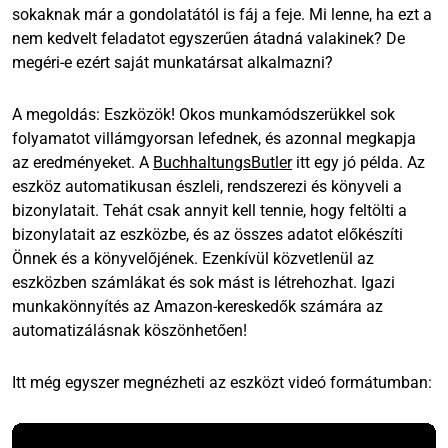
sokaknak már a gondolatától is fáj a feje. Mi lenne, ha ezt a
nem kedvelt feladatot egyszerűen átadná valakinek? De
megéri-e ezért saját munkatársat alkalmazni?
A megoldás: Eszközök! Okos munkamódszerükkel sok
folyamatot villámgyorsan lefednek, és azonnal megkapja
az eredményeket. A
BuchhaltungsButler
itt egy jó példa. Az
eszköz automatikusan észleli, rendszerezi és könyveli a
bizonylatait. Tehát csak annyit kell tennie, hogy feltölti a
bizonylatait az eszközbe, és az összes adatot előkészíti
Önnek és a könyvelőjének. Ezenkívül közvetlenül az
eszközben számlákat és sok mást is létrehozhat. Igazi
munkakönnyítés az Amazon-kereskedők számára az
automatizálásnak köszönhetően!
Itt még egyszer megnézheti az eszközt videó formátumban: