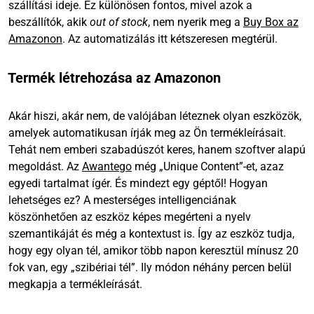
szállítási ideje. Ez különösen fontos, mivel azok a
beszállítók, akik
out of stock
, nem nyerik meg a
Buy Box az
Amazonon
. Az automatizálás itt kétszeresen megtérül.
Termék létrehozása az Amazonon
Akár hiszi, akár nem, de valójában léteznek olyan eszközök,
amelyek automatikusan írják meg az Ön termékleírásait.
Tehát nem emberi szabadúszót keres, hanem szoftver alapú
megoldást. Az
Awantego
még „Unique Content”-et, azaz
egyedi tartalmat ígér. És mindezt egy géptől! Hogyan
lehetséges ez? A mesterséges intelligenciának
köszönhetően az eszköz képes megérteni a nyelv
szemantikáját és még a kontextust is. Így az eszköz tudja,
hogy egy olyan tél, amikor több napon keresztül mínusz 20
fok van, egy „szibériai tél”. Ily módon néhány percen belül
megkapja a termékleírását. ​