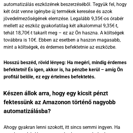
automatizálás eszközének beszerzéséből. Tegyük fel, hogy
két órát venne igénybe új termékek keresése és azok
jövedelmezőségének elemzése. Legalább 9,35€-os órabér
mellett az eszköz gyakorlatilag két alkalommal 9,35€-t,
tehát 18,70€-t takarít meg – ez az Ön haszna. A költségek
továbbra is 10€. Ebben az esetben a haszon magasabb,
mint a költségek, és érdemes befektetnie az eszközbe.
Hosszú beszéd, rövid lényeg: Ha megéri, mindig érdemes
befektetni! És igen, akkor is, ha pénzbe kerül – amíg Ön
profitál belőle, ez egy értelmes befektetés.
Készen állok arra, hogy egy kicsit pénzt
fektessünk az Amazonon történő nagyobb
automatizálásba?
Ahogy gyakran lenni szokott, itt sincs semmi ingyen. Ha