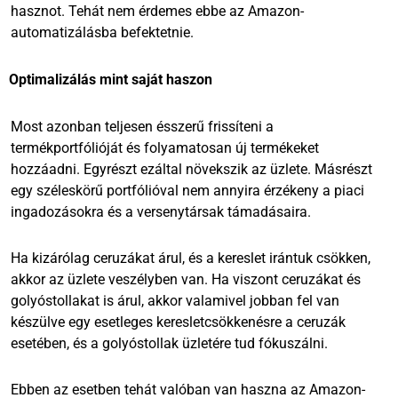
hasznot. Tehát nem érdemes ebbe az Amazon-
automatizálásba befektetnie.
Optimalizálás mint saját haszon
Most azonban teljesen ésszerű frissíteni a
termékportfólióját és folyamatosan új termékeket
hozzáadni. Egyrészt ezáltal növekszik az üzlete. Másrészt
egy széleskörű portfólióval nem annyira érzékeny a piaci
ingadozásokra és a versenytársak támadásaira.
Ha kizárólag ceruzákat árul, és a kereslet irántuk csökken,
akkor az üzlete veszélyben van. Ha viszont ceruzákat és
golyóstollakat is árul, akkor valamivel jobban fel van
készülve egy esetleges keresletcsökkenésre a ceruzák
esetében, és a golyóstollak üzletére tud fókuszálni.
Ebben az esetben tehát valóban van haszna az Amazon-