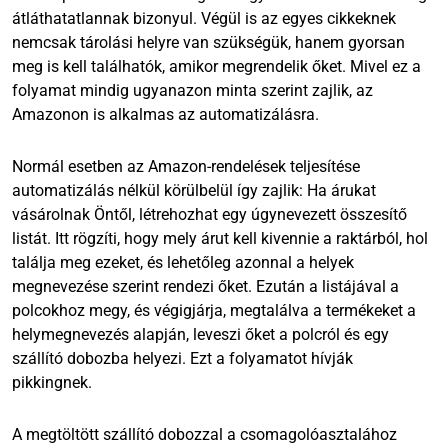
átláthatatlannak bizonyul. Végül is az egyes cikkeknek
nemcsak tárolási helyre van szükségük, hanem gyorsan
meg is kell találhatók, amikor megrendelik őket. Mivel ez a
folyamat mindig ugyanazon minta szerint zajlik, az
Amazonon is alkalmas az automatizálásra.
Normál esetben az Amazon-rendelések teljesítése
automatizálás nélkül körülbelül így zajlik: Ha árukat
vásárolnak Öntől, létrehozhat egy úgynevezett összesítő
listát. Itt rögzíti, hogy mely árut kell kivennie a raktárból, hol
találja meg ezeket, és lehetőleg azonnal a helyek
megnevezése szerint rendezi őket. Ezután a listájával a
polcokhoz megy, és végigjárja, megtalálva a termékeket a
helymegnevezés alapján, leveszi őket a polcról és egy
szállító dobozba helyezi. Ezt a folyamatot hívják
pikkingnek.
A megtöltött szállító dobozzal a csomagolóasztalához