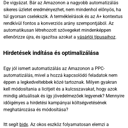
De vigyázat. Bár az Amazonon a nagyobb automatizálás
sikeres üzletet eredményezhet, nem mindenhol előnyös, ha
túl gyorsan cselekszik. A termékleírások és az A+ kontextus
rendkívül fontos a konverziós arány szempontjából. Az
automatikusan létrehozott szövegeket mindenképpen
ellenőrizze újra, és igazítsa azokat a
vásárlói típusaihoz
.
Hirdetések indítása és optimalizálása
Egy jól ismert automatizálás az Amazonon a PPC-
automatizálás, mivel a hozzá kapcsolódó feladatok nem
éppen a legkedveltebbek közé tartoznak. Milyen gyakran
kell módosítania a licitjeit és a kulcsszavakat, hogy azok
mindig aktuálisak és így jövedelmezőek legyenek? Mennyire
időigényes a hirdetési kampányai költségvetésének
meghatározása és módosítása?
Itt segít
bidx
. Az okos eszköz folyamatosan elemzi a