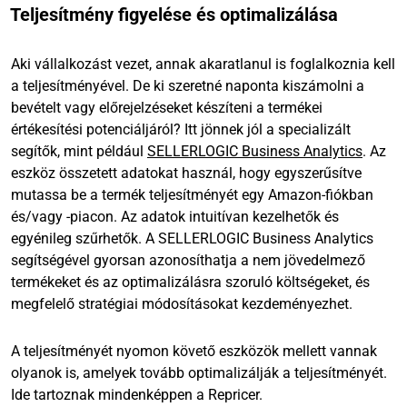
Teljesítmény figyelése és optimalizálása
Aki vállalkozást vezet, annak akaratlanul is foglalkoznia kell
a teljesítményével. De ki szeretné naponta kiszámolni a
bevételt vagy előrejelzéseket készíteni a termékei
értékesítési potenciáljáról? Itt jönnek jól a specializált
segítők, mint például
SELLERLOGIC Business Analytics
. Az
eszköz összetett adatokat használ, hogy egyszerűsítve
mutassa be a termék teljesítményét egy Amazon-fiókban
és/vagy -piacon. Az adatok intuitívan kezelhetők és
egyénileg szűrhetők. A SELLERLOGIC Business Analytics
segítségével gyorsan azonosíthatja a nem jövedelmező
termékeket és az optimalizálásra szoruló költségeket, és
megfelelő stratégiai módosításokat kezdeményezhet.
A teljesítményét nyomon követő eszközök mellett vannak
olyanok is, amelyek tovább optimalizálják a teljesítményét.
Ide tartoznak mindenképpen a Repricer.