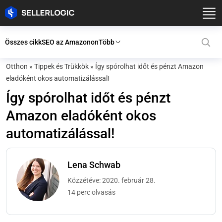
Összes cikk
SEO az Amazonon
Több
Otthon
»
Tippek és Trükkök
»
Így spórolhat időt és pénzt Amazon
eladóként okos automatizálással!
Így spórolhat időt és pénzt
Amazon eladóként okos
automatizálással!
Lena Schwab
Közzétéve: 2020. február 28.
14 perc olvasás