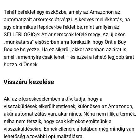
Tehát befektet egy eszközbe, amely az Amazonon az
automatizált árkorrekciót végzi. A kedves mellékhatás, ha
egy dinamikus Repricer-be fektet be, mint amilyen az
SELLERLOGIC-é: Az ár nemcsak lefelé megy. Az új okos
„munkatársa” elsősorban arra törekszik, hogy Önt a Buy
Box-be helyezze. Ha ez sikerül, akkor azonban az árat is
emeli, amennyire csak lehet – és ezzel a lehető legjobb árat
hozza ki Önnek.
Visszáru kezelése
Aki az e-kereskedelemben aktív, tudja, hogy a
visszaküldések elkerülhetetlenek, különösen az Amazonon,
akár automatizálás van, akár nincs. Néha nem illik a termék,
néha nem tetszik, hogy csak két okot említsünk a
visszaküldésekre. Ennek ellenére általában még mindig van
lehetőség a további optimalizálásra.