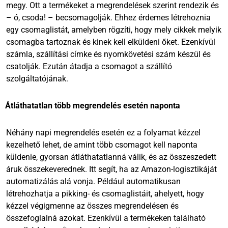
megy. Ott a termékeket a megrendelések szerint rendezik és
– ó, csoda! – becsomagolják. Ehhez érdemes létrehoznia
egy csomaglistát, amelyben rögzíti, hogy mely cikkek melyik
csomagba tartoznak és kinek kell elküldeni őket. Ezenkívül
számla, szállítási címke és nyomkövetési szám készül és
csatolják. Ezután átadja a csomagot a szállító
szolgáltatójának.
Átláthatatlan több megrendelés esetén naponta
Néhány napi megrendelés esetén ez a folyamat kézzel
kezelhető lehet, de amint több csomagot kell naponta
küldenie, gyorsan átláthatatlanná válik, és az összeszedett
áruk összekeverednek. Itt segít, ha az Amazon-logisztikáját
automatizálás alá vonja. Például automatikusan
létrehozhatja a pikking- és csomaglistáit, ahelyett, hogy
kézzel végigmenne az összes megrendelésen és
összefoglalná azokat. Ezenkívül a termékeken található