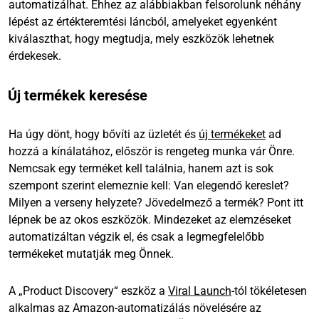
automatizálhat. Ehhez az alábbiakban felsorolunk néhány
lépést az értékteremtési láncból, amelyeket egyenként
kiválaszthat, hogy megtudja, mely eszközök lehetnek
érdekesek.
Új termékek keresése
Ha úgy dönt, hogy bővíti az üzletét és
új termékeket
ad
hozzá a kínálatához, először is rengeteg munka vár Önre.
Nemcsak egy terméket kell találnia, hanem azt is sok
szempont szerint elemeznie kell: Van elegendő kereslet?
Milyen a verseny helyzete? Jövedelmező a termék? Pont itt
lépnek be az okos eszközök. Mindezeket az elemzéseket
automatizáltan végzik el, és csak a legmegfelelőbb
termékeket mutatják meg Önnek.
A „Product Discovery“ eszköz a
Viral Launch
-tól tökéletesen
alkalmas az Amazon-automatizálás növelésére az