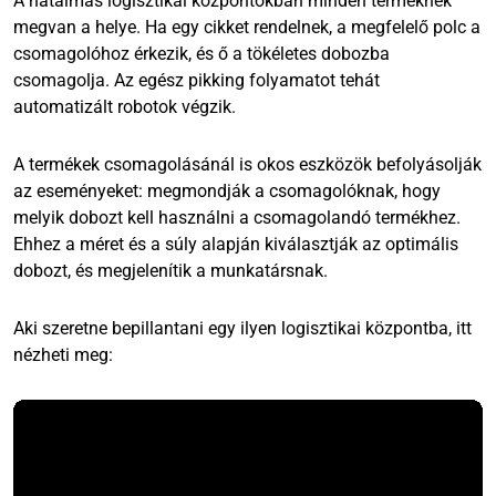
A hatalmas logisztikai központokban minden terméknek
megvan a helye. Ha egy cikket rendelnek, a megfelelő polc a
csomagolóhoz érkezik, és ő a tökéletes dobozba
csomagolja. Az egész pikking folyamatot tehát
automatizált robotok végzik.
A termékek csomagolásánál is okos eszközök befolyásolják
az eseményeket: megmondják a csomagolóknak, hogy
melyik dobozt kell használni a csomagolandó termékhez.
Ehhez a méret és a súly alapján kiválasztják az optimális
dobozt, és megjelenítik a munkatársnak.
Aki szeretne bepillantani egy ilyen logisztikai központba, itt
nézheti meg: