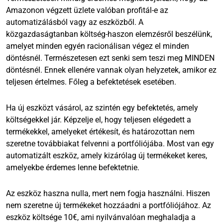
Amazonon végzett üzlete valóban profitál-e az
automatizálásból vagy az eszközből. A
közgazdaságtanban költség-haszon elemzésről beszélünk,
amelyet minden egyén racionálisan végez el minden
döntésnél. Természetesen ezt senki sem teszi meg MINDEN
döntésnél. Ennek ellenére vannak olyan helyzetek, amikor ez
teljesen értelmes. Főleg a befektetések esetében.
Ha új eszközt vásárol, az szintén egy befektetés, amely
költségekkel jár. Képzelje el, hogy teljesen elégedett a
termékekkel, amelyeket értékesít, és határozottan nem
szeretne továbbiakat felvenni a portfóliójába. Most van egy
automatizált eszköz, amely kizárólag új termékeket keres,
amelyekbe érdemes lenne befektetnie.
Az eszköz haszna nulla, mert nem fogja használni. Hiszen
nem szeretne új termékeket hozzáadni a portfóliójához. Az
eszköz költsége 10€, ami nyilvánvalóan meghaladja a