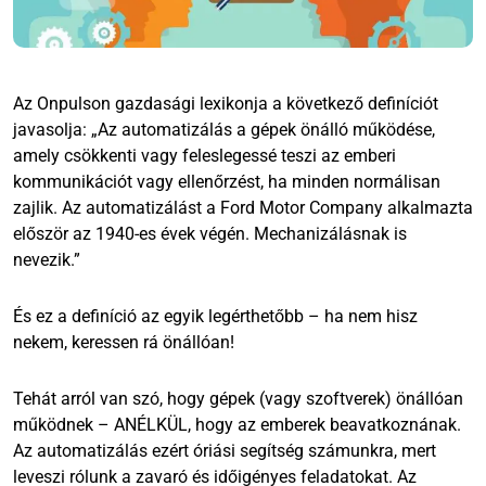
Az Onpulson gazdasági lexikonja a következő definíciót
javasolja: „Az automatizálás a gépek önálló működése,
amely csökkenti vagy feleslegessé teszi az emberi
kommunikációt vagy ellenőrzést, ha minden normálisan
zajlik. Az automatizálást a Ford Motor Company alkalmazta
először az 1940-es évek végén. Mechanizálásnak is
nevezik.”
És ez a definíció az egyik legérthetőbb – ha nem hisz
nekem, keressen rá önállóan!
Tehát arról van szó, hogy gépek (vagy szoftverek) önállóan
működnek – ANÉLKÜL, hogy az emberek beavatkoznának.
Az automatizálás ezért óriási segítség számunkra, mert
leveszi rólunk a zavaró és időigényes feladatokat. Az