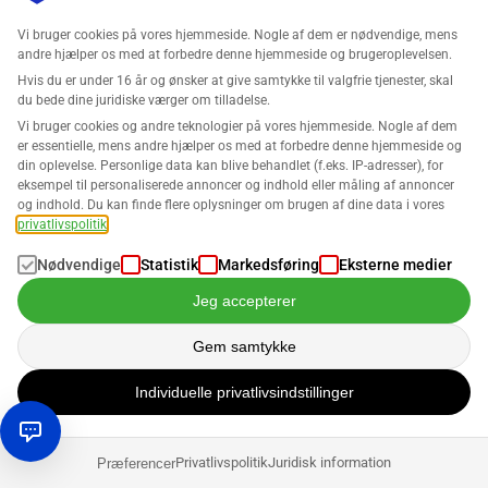
Grænseoverskridende e-handel med
Vi bruger cookies på vores hjemmeside. Nogle af dem er nødvendige, mens
Amazon: Hvordan man får succes med
andre hjælper os med at forbedre denne hjemmeside og brugeroplevelsen.
internationale salg
Hvis du er under 16 år og ønsker at give samtykke til valgfrie tjenester, skal
Der er faktisk ingen grund til, at Amazon-handlere ikke
du bede dine juridiske værger om tilladelse.
skulle sælge deres produkter internationalt. Bortset fra
Vi bruger cookies og andre teknologier på vores hjemmeside. Nogle af dem
måske: bureaukratiet. Det forsøger e-handelsgiganten dog
er essentielle, mens andre hjælper os med at forbedre denne hjemmeside og
din oplevelse. Personlige data kan blive behandlet (f.eks. IP-adresser), for
at afhjælpe ved at gøre det så nemt som muligt for
eksempel til personaliserede annoncer og indhold eller måling af annoncer
virksomhederne på sin platform at hå…
og indhold. Du kan finde flere oplysninger om brugen af dine data i vores
privatlivspolitik
.
Billedkreditter i rækkefølge af billederne: © artinspiring – stock.adobe.com
Nødvendige
Statistik
Markedsføring
Eksterne medier
/ © bakhtiarzein – stock.adobe.com
Jeg accepterer
Gem samtykke
Individuelle privatlivsindstillinger
Privatlivspolitik
Juridisk information
Præferencer