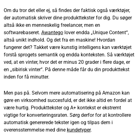
Om du tror det eller ej, så findes der faktisk også værktøjer,
der automatisk skriver dine produkttekster for dig. Du søger
altså ikke en menneskelig freelancer, men en
softwarebaseret.
Awantego
lover endda „Unique Content“,
altså unikt indhold. Og det fra en maskine! Hvordan
fungerer det? Takket være kunstig intelligens kan værktøjet
forstå sprogets semantik og endda konteksten. Så værktøjet
ved, at en vinter, hvor det er minus 20 grader i flere dage, er
en „sibirisk vinter“. På denne måde får du din produkttekst
inden for få minutter. ​
Men pas på. Selvom mere automatisering på Amazon kan
gøre en virksomhed succesfuld, er det ikke altid en fordel at
være hurtig. Produkttekster og A+ kontekst er ekstremt
vigtige for konverteringsraten. Sørg derfor for at kontrollere
automatisk genererede tekster igen og tilpas dem i
overensstemmelse med dine
kundetyper
.​