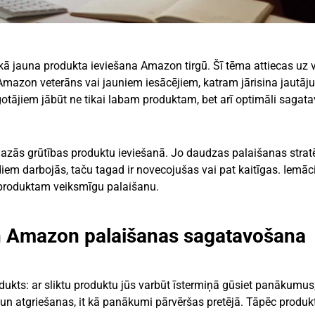
kā jauna produkta ieviešana Amazon tirgū. Šī tēma attiecas uz 
s Amazon veterāns vai jauniem iesācējiem, katram jārisina jautāj
tājiem jābūt ne tikai labam produktam, bet arī optimāli sagat
 mazās grūtības produktu ieviešanā. Jo daudzas palaišanas stratē
diem darbojās, taču tagad ir novecojušas vai pat kaitīgas. Iemāc
m produktam veiksmīgu palaišanu.
n Amazon palaišanas sagatavošana
dukts: ar sliktu produktu jūs varbūt īstermiņā gūsiet panākumus
n atgriešanas, it kā panākumi pārvēršas pretējā. Tāpēc produkt