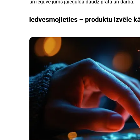
un ieguvē jums jāiegulda daudz prāta un darba.
Iedvesmojieties – produktu izvēle 