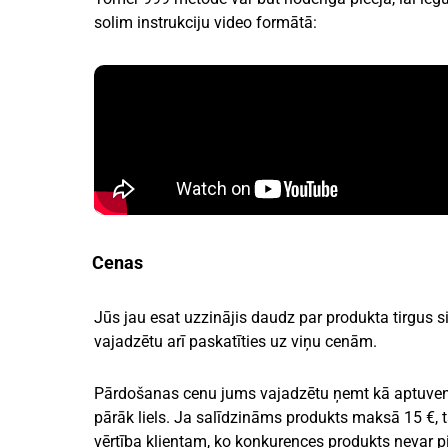
solim instrukciju video formātā:
Cenas
Jūs jau esat uzzinājis daudz par produkta tirgus si
vajadzētu arī paskatīties uz viņu cenām.
Pārdošanas cenu jums vajadzētu ņemt kā aptuvenu o
pārāk liels. Ja salīdzināms produkts maksā 15 €, t
vērtība klientam, ko konkurences produkts nevar p