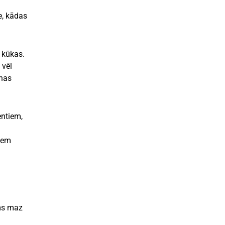
e, kādas
 kūkas.
 vēl
anas
entiem,
jiem
ums maz