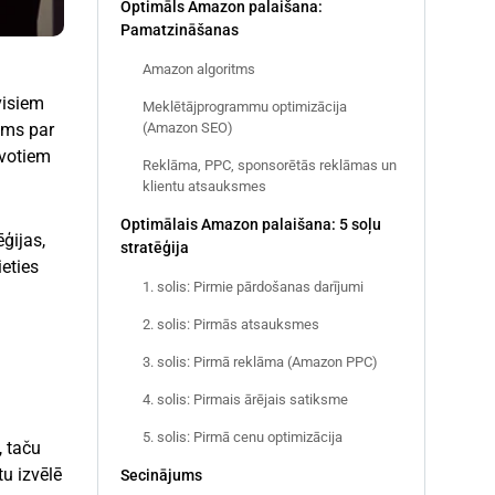
Optimāls Amazon palaišana:
Pamatzināšanas
Amazon algoritms
visiem
Meklētājprogrammu optimizācija
ums par
(Amazon SEO)
avotiem
Reklāma, PPC, sponsorētās reklāmas un
klientu atsauksmes
Optimālais Amazon palaišana: 5 soļu
ģijas,
stratēģija
ieties
1. solis: Pirmie pārdošanas darījumi
2. solis: Pirmās atsauksmes
3. solis: Pirmā reklāma (Amazon PPC)
4. solis: Pirmais ārējais satiksme
5. solis: Pirmā cenu optimizācija
, taču
u izvēlē
Secinājums