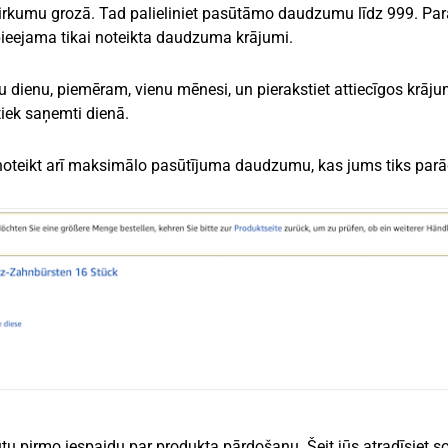
epirkumu grozā. Tad palieliniet pasūtāmo daudzumu līdz 999. Par
 pieejama tikai noteikta daudzuma krājumi.
tru dienu, piemēram, vienu mēnesi, un pierakstiet attiecīgos krāj
tiek saņemti dienā.
 noteikt arī maksimālo pasūtījuma daudzumu, kas jums tiks parā
tu pirmo iespaidu par produkta pārdošanu. Šeit jūs atradīsiet so