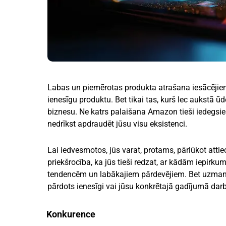
Labas un piemērotas produkta atrašana iesācējiem 
ienesīgu produktu. Bet tikai tas, kurš lec aukstā 
biznesu. Ne katrs palaišana Amazon tieši iedegsie
nedrīkst apdraudēt jūsu visu eksistenci.
Lai iedvesmotos, jūs varat, protams, pārlūkot atti
priekšrocība, ka jūs tieši redzat, ar kādām iepir
tendencēm un labākajiem pārdevējiem. Bet uzmanību:
pārdots ienesīgi vai jūsu konkrētajā gadījumā da
Konkurence