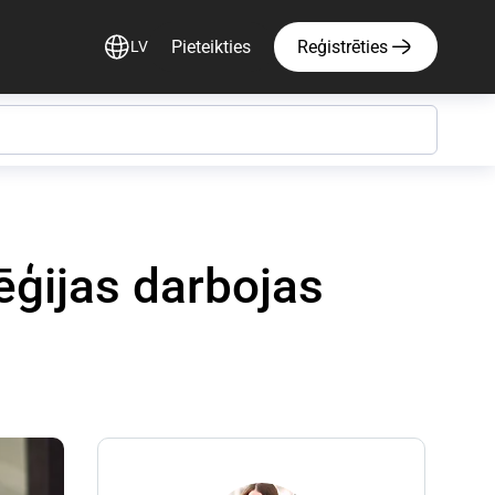
Pieteikties
Reģistrēties
LV
ēģijas darbojas