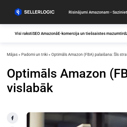
Risinājumi Amazonam
Sazinie
Visi raksti
SEO Amazonā
E-komercija un tiešsaistes mazumtird
Mājas
»
Padomi un triki
»
Optimāls Amazon (FBA) palaišana: Šīs strat
Optimāls Amazon (FBA
vislabāk