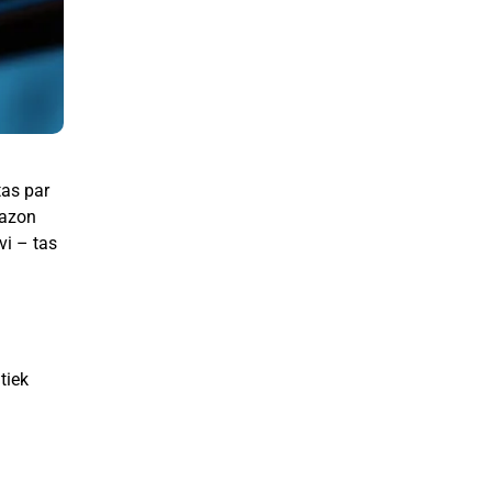
tas par
mazon
vi – tas
tiek