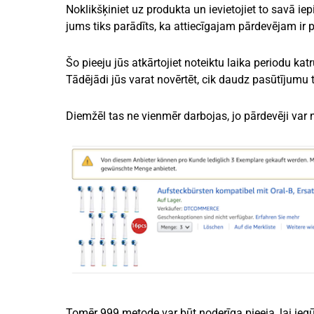
Noklikšķiniet uz produkta un ievietojiet to savā i
jums tiks parādīts, ka attiecīgajam pārdevējam ir
Šo pieeju jūs atkārtojiet noteiktu laika periodu ka
Tādējādi jūs varat novērtēt, cik daudz pasūtījumu 
Diemžēl tas ne vienmēr darbojas, jo pārdevēji var
Tomēr 999 metode var būt noderīga pieeja, lai iegū