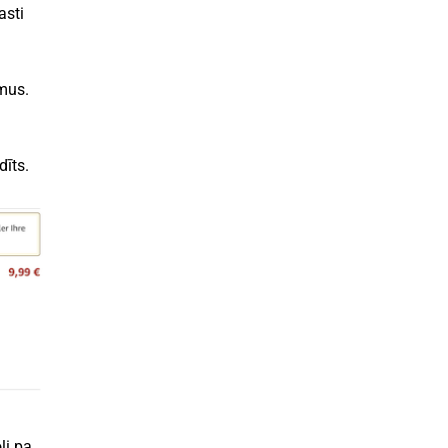
asti
umus.
dīts.
li pa