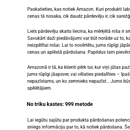
Paskatieties, kas notiek Amazon. Kuri produkti lab
cenas tā nosaka, cik daudz pārdevēju ir, cik sarežģī
Liels pārdevēju skaits liecina, ka mērķētā niša i
Savukārt daži piedāvājumi var būt norāde uz to, ka
neizpētītai nišai. Lai to novērtētu, jums rūpīgi jā
cenas un aplēstā pārdošana. Papildus tam pievērsie
Amazonā ir tā, ka klienti pērk tur, kur viņi jūtas 
jums rūpīgi jāapsver, vai vēlaties piedalīties – īpaš
nepazīstams, un ko zemnieks nepazīst… Jums būs jā
spēlētājiem.
No triku kastes: 999 metode
Lai iegūtu sajūtu par produkta pārdošanas potenc
sniegs informāciju par to, kā notiek pārdošana. Šeit