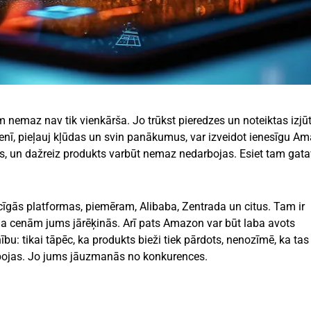
nemaz nav tik vienkārša. Jo trūkst pieredzes un noteiktas izjū
ūdenī, pieļauj kļūdas un svin panākumus, var izveidot ienesīgu A
s, un dažreiz produkts varbūt nemaz nedarbojas. Esiet tam gata
ecīgās platformas, piemēram, Alibaba, Zentrada un citus. Tam ir
kuma cenām jums jārēķinās. Arī pats Amazon var būt laba avots
 tikai tāpēc, ka produkts bieži tiek pārdots, nenozīmē, ka tas 
rbojas. Jo jums jāuzmanās no konkurences.