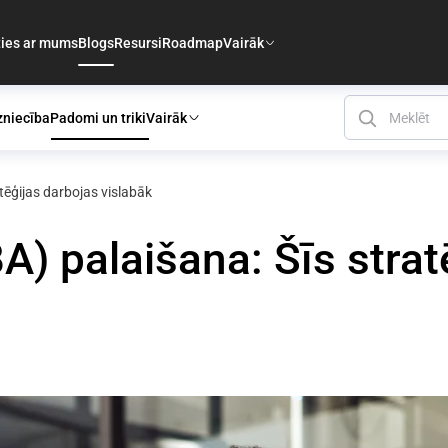
ties ar mums
Blogs
Resursi
Roadmap
Vairāk
zniecība
Padomi un triki
Vairāk
ēģijas darbojas vislabāk
) palaišana: Šīs strat