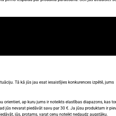
tuāciju. Tā kā jūs jau esat iesaistījies konkurences izpētē, jums
rientieri, ap kuru jums ir noteikts elastības diapazons, kas t
ad jūs nevarat piedāvāt savu par 30 €. Ja jūsu produktam ir pie
iedāvāt, jūs, protams, varat cenu noteikt nedaudz augstāku.