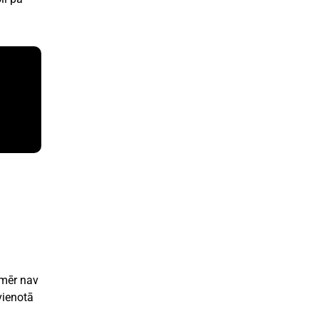
omēr nav
vienotā