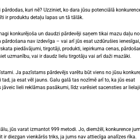
i pārdodas, kuri nē? Uzziniet, ko dara jūsu potenciālā konkurenc
ti ir produktu detaļu lapas un tā tālāk.
r smagi konkurējoša un daudzi pārdevēji saņem tikai mazu daļu no
 pārdošana nav izdevīga – vai arī jūs esat uzdūrušies ienesīgai,
pārskata piedāvājumi, tirgotāji, produkti, iepirkuma cenas, pārdoš
t uzmanību, vai ir daudz lielu tirgotāju vai arī daži mazāki.
pazīstami. Ja pazīstams pārdevējs varētu būt viens no jūsu konkur
i tad, ja esat vēl jauns. Galu galā tas nozīmē arī to, ka jūs esat
veic lieli reklāmas pasākumi, līdz varēsiet sacensties ar liela
iālu, jūs varat izmantot 999 metodi. Jo, diemžēl, konkurence j
 ir diezgan vienkāršs triks, ja jums nav attiecīga analīzes rīka.