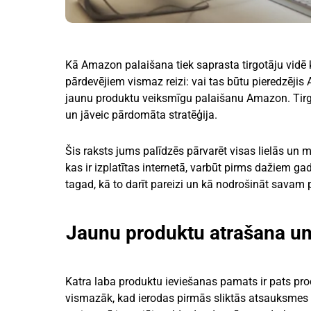
Kā Amazon palaišana tiek saprasta tirgotāju vidē 
pārdevējiem vismaz reizi: vai tas būtu pieredzēji
jaunu produktu veiksmīgu palaišanu Amazon. Tirgo
un jāveic pārdomāta stratēģija.
Šis raksts jums palīdzēs pārvarēt visas lielās un
kas ir izplatītas internetā, varbūt pirms dažiem ga
tagad, kā to darīt pareizi un kā nodrošināt sava
Jaunu produktu atrašana u
Katra laba produktu ieviešanas pamats ir pats pro
vismazāk, kad ierodas pirmās sliktās atsauksmes u