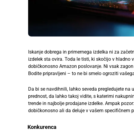
Iskanje dobrega in primernega izdelka ni za zače
izdelek sta ovira. Toda le tisti, ki skočijo v hladn
dobičkonosno Amazon poslovanje. Ni vsak zagon n
Bodite pripravljeni – to ne bi smelo ogroziti vaše
Da bi se navdihnili, lahko seveda pregledujete na 
prednost, da lahko takoj vidite, s katerimi nakup
trende in najbolje prodajane izdelke. Ampak pozor
dobičkonosno ali da deluje v vašem specifičnem pr
Konkurenca