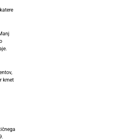
 katere
 Manj
o
aje.
entov,
ar kmet
tičnega
9.