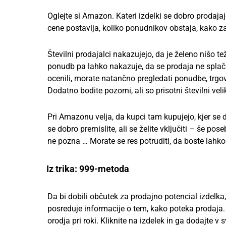
Oglejte si Amazon. Kateri izdelki se dobro prodaja
cene postavlja, koliko ponudnikov obstaja, kako za
Številni prodajalci nakazujejo, da je želeno nišo 
ponudb pa lahko nakazuje, da se prodaja ne splača 
ocenili, morate natančno pregledati ponudbe, trgo
Dodatno bodite pozorni, ali so prisotni številni velik
Pri Amazonu velja, da kupci tam kupujejo, kjer se 
se dobro premislite, ali se želite vključiti – še po
ne pozna … Morate se res potruditi, da boste lahko 
Iz trika: 999-metoda
Da bi dobili občutek za prodajno potencial izdel
posreduje informacije o tem, kako poteka prodaja. 
orodja pri roki. Kliknite na izdelek in ga dodajte 