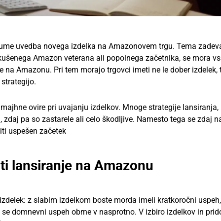
razume uvedba novega izdelka na Amazonovem trgu. Tema zadev
a izkušenega Amazon veterana ali popolnega začetnika, se mora v
ke na Amazonu. Pri tem morajo trgovci imeti ne le dober izdelek,
 strategijo.
ajhne ovire pri uvajanju izdelkov. Mnoge strategije lansiranja, 
, zdaj pa so zastarele ali celo škodljive. Namesto tega se zdaj n
iti uspešen začetek
viti lansiranje na Amazonu
zdelek: z slabim izdelkom boste morda imeli kratkoročni uspeh,
a, se domnevni uspeh obrne v nasprotno. V izbiro izdelkov in pri