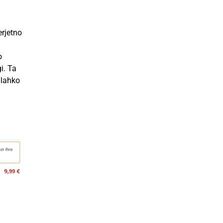
erjetno
o
i. Ta
 lahko