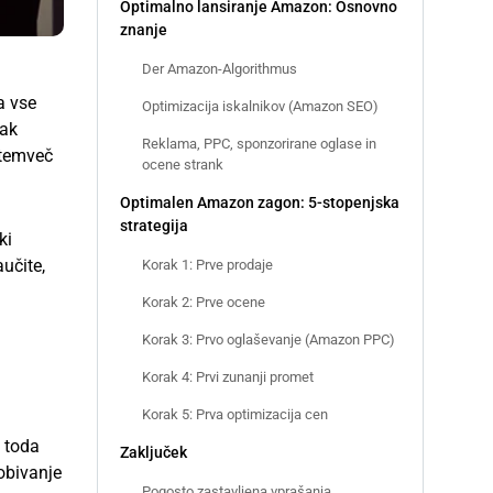
Optimalno lansiranje Amazon: Osnovno
znanje
Der Amazon-Algorithmus
a vse
Optimizacija iskalnikov (Amazon SEO)
sak
Reklama, PPC, sponzorirane oglase in
 temveč
ocene strank
Optimalen Amazon zagon: 5-stopenjska
strategija
ki
aučite,
Korak 1: Prve prodaje
Korak 2: Prve ocene
Korak 3: Prvo oglaševanje (Amazon PPC)
Korak 4: Prvi zunanji promet
Korak 5: Prva optimizacija cen
 toda
Zaključek
dobivanje
Pogosto zastavljena vprašanja