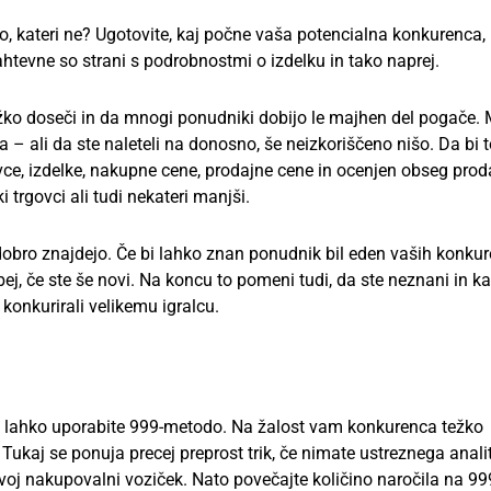
jo, kateri ne? Ugotovite, kaj počne vaša potencialna konkurenca,
htevne so strani s podrobnostmi o izdelku in tako naprej.
težko doseči in da mnogi ponudniki dobijo le majhen del pogače.
– ali da ste naleteli na donosno, še neizkoriščeno nišo. Da bi t
vce, izdelke, nakupne cene, prodajne cene in ocenjen obseg prod
i trgovci ali tudi nekateri manjši.
dobro znajdejo. Če bi lahko znan ponudnik bil eden vaših konkur
sebej, če ste še novi. Na koncu to pomeni tudi, da ste neznani in k
konkurirali velikemu igralcu.
ka, lahko uporabite 999-metodo. Na žalost vam konkurenca težko
Tukaj se ponuja precej preprost trik, če nimate ustreznega anali
v svoj nakupovalni voziček. Nato povečajte količino naročila na 99