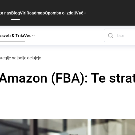
te nas
Blog
Viri
Roadmap
Opombe o izdaji
Več
sveti & Triki
Več
egije najbolje delujejo
Amazon (FBA): Te strat