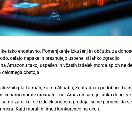
tnike tako enostavno. Pomanjkanje izkušenj in občutka za donos
o vodo, delajo napake in praznujejo uspehe, si lahko zgradijo
a Amazonu takoj uspešen in včasih izdelek morda sploh ne de
ga celotnega obstoja
ustreznih platformah, kot so Alibaba, Zentrada in podobno. To i
nimi cenami morate računati. Tudi Amazon sam je lahko dober vir
: samo zato, ker se izdelek pogosto prodaja, še ne pomeni, da s
imeru. Kajti morali bi imeti konkurenco na očeh.