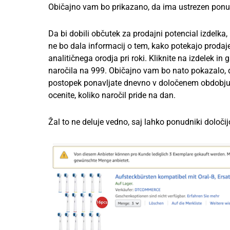
Običajno vam bo prikazano, da ima ustrezen ponudn
Da bi dobili občutek za prodajni potencial izdelk
ne bo dala informacij o tem, kako potekajo prodaje.
analitičnega orodja pri roki. Kliknite na izdelek i
naročila na 999. Običajno vam bo nato pokazalo, da
postopek ponavljate dnevno v določenem obdobju, 
ocenite, koliko naročil pride na dan.
Žal to ne deluje vedno, saj lahko ponudniki določij