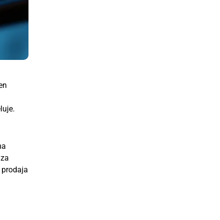
en
luje.
ma
 za
e prodaja