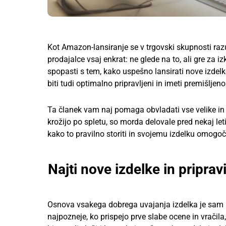
Kot Amazon-lansiranje se v trgovski skupnosti 
prodajalce vsaj enkrat: ne glede na to, ali gre z
spopasti s tem, kako uspešno lansirati nove izdel
biti tudi optimalno pripravljeni in imeti premišljeno
Ta članek vam naj pomaga obvladati vse velike in m
krožijo po spletu, so morda delovale pred nekaj leti
kako to pravilno storiti in svojemu izdelku omogoč
Najti nove izdelke in pripra
Osnova vsakega dobrega uvajanja izdelka je sam i
najpozneje, ko prispejo prve slabe ocene in vračil