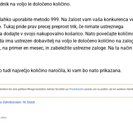
ik na voljo le določeno količino.
a, lahko uporabite metodo 999. Na žalost vam vaša konkurenca v
 Tukaj pride prav precej preprost trik, če nimate ustreznega
n ga dodajte v svojo nakupovalno košarico. Nato povečajte količin
 ima ustrezen dobavitelj na voljo le določeno količino na zalog
na primer en mesec, in zabeležite ustrezne zaloge. Na ta način
o tudi največjo količino naročila, ki vam bo nato prikazana.