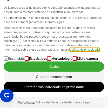
Utilizamos cookies no nosso site. Alguns são essenciais, enquanto outros
Maiúsculas e minúsculas não são relevantes aqui.
nos ajudam a melhorar este site e a experiência do utilizador.
Se tem menos de 16 anos e deseja dar consentimento a serviços opcionais,
Amazon SEO: Os fatores de classificação mais
deve pedir autorização aos seus tutores legais.
importantes de relance
Usamos cookies e outras tecnologias em nosso site. Alguns deles são
essenciais, enquanto outros nos ajudam a melhorar este site e sua
experiência. Dados pessoais podem ser processados (por exemplo,
Título de produto otimizado
endereços IP), por exemplo, para anúncios e conteúdos personalizados ou
para medição de anúncios e conteúdos. Você pode encontrar mais
informações sobre o uso de seus dados em nossa
política de privacidade
.
Atributos/pontos de bala otimizados
Essenciais
Estatísticas
Mercadologia
Mídia externa
Palavras-chave na descrição do produto
Aceito
Preço do produto
Guardar consentimento
Palavras-chave/termos de pesquisa do backend no Amazon
Preferências individuais de privacidade
Seller Central
Classificações de vendas e mais vendidos
Política de Privacidade
Informação Legal
Preferências