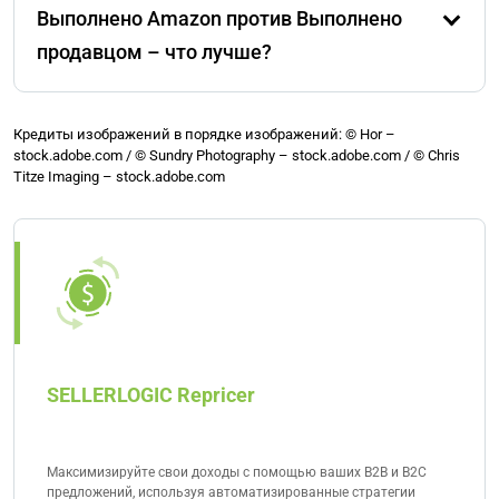
Выполнено Amazon против Выполнено
этой модели продавец самостоятельно хранит
свои продукты и также отвечает за весь процесс
продавцом – что лучше?
заказа и доставки. Amazon просто предоставляет
платформу, на которой продаются продукты.
Нет единого ответа на этот вопрос. FBM часто
Однако продавцы также могут достичь статуса
используется для объемных товаров или тех,
Кредиты изображений в порядке изображений: © Hor –
Prime для своих предложений, если они
stock.adobe.com / © Sundry Photography – stock.adobe.com / © Chris
которые продаются редко. Однако крупные
Titze Imaging – stock.adobe.com
соответствуют определенным критериям
продавцы с собственной эффективной
производительности и качества.
логистикой могут, безусловно, продавать все
виды «классических» продуктов Amazon FBA
через FBM также. Таким образом, «FBM против
Cumplido por Amazon» всегда является решением,
которое должно приниматься индивидуально.
SELLERLOGIC Repricer
Максимизируйте свои доходы с помощью ваших B2B и B2C
предложений, используя автоматизированные стратегии