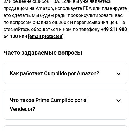
или решение ошибок FBA. Если вы уже являетесь
продавцом на Amazon, используете FBA или планируете
это сделать, мы будем рады проконсультировать вас
по вопросам анализа ошибок и переписывания цен. Не
стесняйтесь обращаться к нам по телефону
+49 211 900
64 120
или
[email protected]
.
Часто задаваемые вопросы
Как работает Cumplido por Amazon?
Продавец FBA отправляет свои продукты со
своего склада или напрямую от производителя в
Что такое Prime Cumplido por el
логистический центр Amazon. Оттуда Amazon
берет на себя отбор и упаковку товаров при
Vendedor?
получении заказа, доставку, управление
возвратами и обслуживание клиентов.
Cumplido por el Comerciante (FBM) является
противоположностью Cumplido por Amazon. В