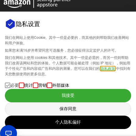
隐私设置
我们在网站上使用Cookie。其中一些是必要的，而其他的则帮助我们改善网站
公司
和用户体验。
如果您未满16岁并希望同意可选服务，您必须征得法定监护人的许可。
支持
我们在网站上使用 cookies 和其他技术。其中一些是必需的，而另一些则帮助
我们改善该网站和您的体验。个人数据可能会被处理（例如 IP 地址），例如用
针对Amazon的解决方案
于个性化广告和内容或广告和内容的测量。您可以在我们的
隐私政策
中找到有
关您数据使用的更多信息。
中文
必要
统计
营销
外部媒体
我接受
保存同意
数据的处理遵循我们的
隐私政策
。
个人隐私偏好
版权 © 2026 SELLERLOGIC。保留所有权利。