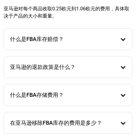
亚马逊对每个商品收取0.25欧元到1.06欧元的费用，具体取
决于产品的大小和重量。
什么是FBA库存赔偿？
FBA库存赔偿是亚马逊对第三方卖家因亚马逊错误导致
的库存损失或损坏的退款。
亚马逊的退款政策是什么？
如果产品在履行中心丢失、损坏，或者客户未正确退
回商品，Amazon会退款购买或批发价格。
什么是FBA存储费用？
FBA存储费用是亚马逊对第三方卖家在FBA履行中心存
储产品所收取的费用。这些费用取决于体积、重量和
在亚马逊移除FBA库存的费用是多少？
存储时间。