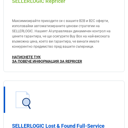
SELLERLOGIC Repricer
Максимизирайте приходите си с вашите B2B и B2C оферти,
използвайки автоматизираните ценови стратегии на
SELLERLOGIC. Нашият AI-управляван динамичен контрол на
цените гарантира, че ще осигурите Buy Box на най-високата
възможна цена, което ви гарантира, че винаги имате
конкурентно предимство пред вашите съперници.
НАТИСНЕТЕ ТУК
ЗА ПОВЕЧЕ ИНФОРМАЦИЯ ЗА REPRICER
SELLERLOGIC Lost & Found Full-Service