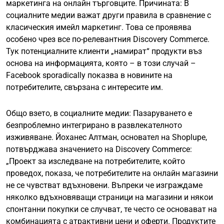
маркетинга на онлайн търговците. Причината: В
социалните медии важат други правила в сравнение с
класическия имейл маркетинг. Това се проявява
особено чрез все по-релевантния Discovery Commerce.
Тук потенциалните клиенти „намират“ продукти въз
основа на информацията, която – в този случай –
Facebook sporadically показва в новините на
потребителите, свързана с интересите им.
Общо взето, в социалните медии: Пазаруването е
безпроблемно интегрирано в развлекателното
изживяване. Йоханес Алтман, основател на Shoplupe,
потвърджава значението на Discovery Commerce:
„Проект за изследване на потребителите, който
проведох, показа, че потребителите на онлайн магазини
не се чувстват вдъхновени. Въпреки че изграждаме
няколко вдъхновяващи страници на магазини и някои
спонтанни покупки се случват, те често се основават на
комбинацията с атрактивни цени и оферти. Продуктите