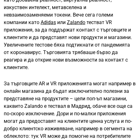
изкуствен интелект, метавселена и
невзаимозаменяеми токени. Вече сега големи
компании като
Adidas
или
Zalando
тестват VR
приложения, за да поддържат контакт с търговците и
клиентите и да представят нови продукти и магазини.
Увеличените тестове бяха подтикнати от пандемията
от коронавирус. Търговията трябваше бързо да
реагира и да открие нови възможности за контакт с
клиентите.
За търговците AR и VR приложенията могат например в
онлайн магазина да бъдат изключително полезни за
представяне на продуктите – цели поп-ъп магазини,
каквито Zalando е тествал в Мадрид, обаче все още са
по-скоро изключение. Дори и по-малки приложения
могат да предоставят на клиентите ценна услуга и по-
добро клиентско изживяване, например в сегмента на
облеклото: тук VR може да помогне на потребителите