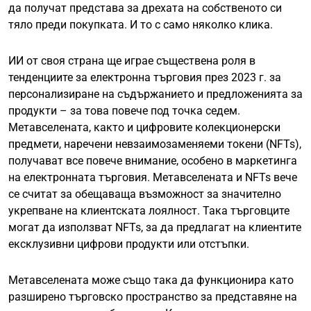
да получат представа за дрехата на собственото си
тяло преди покупката. И то с само няколко клика.
ИИ от своя страна ще играе съществена роля в
тенденциите за електронна търговия през 2023 г. за
персонализиране на съдържанието и предложенията за
продукти – за това повече под точка седем.
Метавселената, както и цифровите колекционерски
предмети, наречени невзаимозаменяеми токени (NFTs),
получават все повече внимание, особено в маркетинга
на електронната търговия. Метавселената и NFTs вече
се считат за обещаваща възможност за значително
укрепване на клиентската лоялност. Така търговците
могат да използват NFTs, за да предлагат на клиентите
ексклузивни цифрови продукти или отстъпки.
Метавселената може също така да функционира като
разширено търговско пространство за представяне на