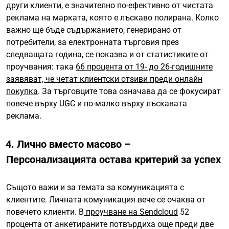
други клиенти, е значително по-ефективно от чистата
реклама на марката, която е лъскаво полирана. Колко
важно ще бъде съдържанието, генерирано от
потребители, за електронната търговия през
следващата година, се показва и от статистиките от
проучвания: така
66 процента от 19- до 26-годишните
заявяват, че четат клиентски отзиви преди онлайн
покупка
. За търговците това означава да се фокусират
повече върху UGC и по-малко върху лъскавата
реклама.
4. Лично вместо масово –
Персонализацията остава критерий за успех
Същото важи и за темата за комуникацията с
клиентите. Личната комуникация вече се очаква от
повечето клиенти. В
проучване на Sendcloud
52
процента от анкетираните потвърдиха още преди две