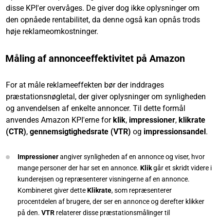
disse KPI'er overvåges. De giver dog ikke oplysninger om
den opnåede rentabilitet, da denne også kan opnås trods
høje reklameomkostninger.
Måling af annonceeffektivitet på Amazon
For at måle reklameeffekten bør der inddrages
præstationsnøgletal, der giver oplysninger om synligheden
og anvendelsen af enkelte annoncer. Til dette formål
anvendes Amazon KPI'erne for
klik
,
impressioner
,
klikrate
(CTR)
,
gennemsigtighedsrate (VTR)
og
impressionsandel
.
Impressioner
angiver synligheden af en annonce og viser, hvor
mange personer der har set en annonce.
Klik
går et skridt videre i
kunderejsen og repræsenterer visningerne af en annonce.
Kombineret giver dette
Klikrate
, som repræsenterer
procentdelen af brugere, der ser en annonce og derefter klikker
på den.
VTR
relaterer disse præstationsmålinger til