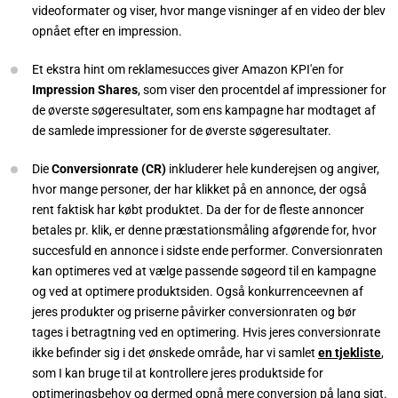
videoformater og viser, hvor mange visninger af en video der blev
opnået efter en impression.
Et ekstra hint om reklamesucces giver Amazon KPI'en for
Impression Shares
, som viser den procentdel af impressioner for
de øverste søgeresultater, som ens kampagne har modtaget af
de samlede impressioner for de øverste søgeresultater.
Die
Conversionrate (CR)
inkluderer hele kunderejsen og angiver,
hvor mange personer, der har klikket på en annonce, der også
rent faktisk har købt produktet. Da der for de fleste annoncer
betales pr. klik, er denne præstationsmåling afgørende for, hvor
succesfuld en annonce i sidste ende performer. Conversionraten
kan optimeres ved at vælge passende søgeord til en kampagne
og ved at optimere produktsiden. Også konkurrenceevnen af
jeres produkter og priserne påvirker conversionraten og bør
tages i betragtning ved en optimering. Hvis jeres conversionrate
ikke befinder sig i det ønskede område, har vi samlet
en tjekliste
,
som I kan bruge til at kontrollere jeres produktside for
optimeringsbehov og dermed opnå mere conversion på lang sigt.