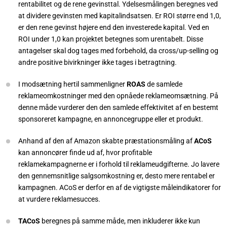
rentabilitet og de rene gevinsttal. Ydelsesmålingen beregnes ved
at dividere gevinsten med kapitalindsatsen. Er ROI større end 1,0,
er den rene gevinst højere end den investerede kapital. Ved en
ROI under 1,0 kan projektet betegnes som urentabelt. Disse
antagelser skal dog tages med forbehold, da cross/up-selling og
andre positive bivirkninger ikke tages i betragtning.
I modsætning hertil sammenligner
ROAS
de samlede
reklameomkostninger med den opnåede reklameomsætning. På
denne måde vurderer den den samlede effektivitet af en bestemt
sponsoreret kampagne, en annoncegruppe eller et produkt.
Anhand af den af Amazon skabte præstationsmåling af
ACoS
kan annoncører finde ud af, hvor profitable
reklamekampagnerne er i forhold til reklameudgifterne. Jo lavere
den gennemsnitlige salgsomkostning er, desto mere rentabel er
kampagnen. ACoS er derfor en af de vigtigste måleindikatorer for
at vurdere reklamesucces.
TACoS
beregnes på samme måde, men inkluderer ikke kun