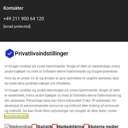
Kontakter
+49 211 900 64 120
[email protected]
Privatlivsindstillinger
Vi bruger cookies på vores hjemmeside. Nogle af dem er nødvendige, mens
andre hjælper os med at forbedre denne hjemmeside og brugeroplevelsen.
Hvis du er under 16 år og ønsker at give samtykke til valgfrie tjenester, skal
Virksomhed
du bede dine juridiske værger om tilladelse.
Vi bruger cookies og andre teknologier på vores hjemmeside. Nogle af dem
Support
er essentielle, mens andre hjælper os med at forbedre denne hjemmeside og
din oplevelse. Personlige data kan blive behandlet (f.eks. IP-adresser), for
eksempel til personaliserede annoncer og indhold eller måling af annoncer
Løsninger til Amazon
og indhold. Du kan finde flere oplysninger om brugen af dine data i vores
privatlivspolitik
.
Dansk
Nødvendige
Statistik
Markedsføring
Eksterne medier