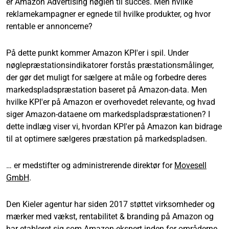
er Amazon Advertising nøglen til succes. Men hvilke
reklamekampagner er egnede til hvilke produkter, og hvor
rentable er annoncerne?
På dette punkt kommer Amazon KPI'er i spil. Under
nøglepræstationsindikatorer forstås præstationsmålinger,
der gør det muligt for sælgere at måle og forbedre deres
markedspladspræstation baseret på Amazon-data. Men
hvilke KPI'er på Amazon er overhovedet relevante, og hvad
siger Amazon-dataene om markedspladspræstationen? I
dette indlæg viser vi, hvordan KPI'er på Amazon kan bidrage
til at optimere sælgeres præstation på markedspladsen.
… er medstifter og administrerende direktør for
Movesell
GmbH
.
Den Kieler agentur har siden 2017 støttet virksomheder og
mærker med vækst, rentabilitet & branding på Amazon og
har etableret sig som Amazon-ekspert inden for områderne