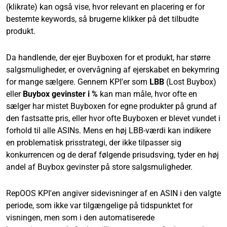
(klikrate) kan også vise, hvor relevant en placering er for
bestemte keywords, så brugerne klikker på det tilbudte
produkt.
Da handlende, der ejer Buyboxen for et produkt, har større
salgsmuligheder, er overvågning af ejerskabet en bekymring
for mange sælgere. Gennem KPI'er som
LBB
(Lost Buybox)
eller
Buybox gevinster i %
kan man måle, hvor ofte en
sælger har mistet Buyboxen for egne produkter på grund af
den fastsatte pris, eller hvor ofte Buyboxen er blevet vundet i
forhold til alle ASINs. Mens en høj LBB-værdi kan indikere
en problematisk prisstrategi, der ikke tilpasser sig
konkurrencen og de deraf følgende prisudsving, tyder en høj
andel af Buybox gevinster på store salgsmuligheder.
RepOOS KPI'en angiver sidevisninger af en ASIN i den valgte
periode, som ikke var tilgængelige på tidspunktet for
visningen, men som i den automatiserede