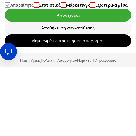
Απαραίτητα
Στατιστικά
Μάρκετινγκ
Εξωτερικά μέσα
Αποδέχομαι
Αποθήκευση συγκατάθεσης
Μεμονωμένες προτιμήσεις απορρήτου
Πολιτική Απορρήτου
Νομικές Πληροφορίες
Προτιμήσεις
Ιστορικό:
Η Groupe Dragon είναι μία από τις πιο επιτυχημένες
γαλλικές εταιρείες στην αγορά της Amazon. Και υπάρχει