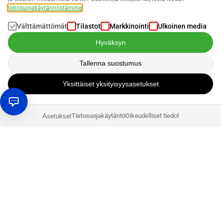
tietosuojakäytännöstämme
.
Välttämättömät
Tilastot
Markkinointi
Ulkoinen media
Hyväksyn
Tallenna suostumus
Yksittäiset yksityisyysasetukset
Tietosuojakäytäntö
Oikeudelliset tiedot
Asetukset
Tausta: