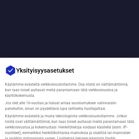
Yksityisyysasetukset
Käytämme evästeitä verkkosivustollamme. Osa niistä on välttämättömiä,
kun taas toiset auttavat meitä parantamaan tätä verkkosivustoa ja
käyttökokemusta.
Jos olet alle 16-vuotias ja haluat antaa suostumuksen valinnaisiin
palveluihin, sinun on pyydettävä lupa lailliselta huoltajaltasi.
Käytämme evästeitä ja muita teknologioita verkkosivustollamme. Jotkut
niistä ovat välttämättömiä, kun taas toiset auttavat meitä parantamaan tätä
verkkosivustoa ja kokemustasi. Henkilötietoja voidaan käsitellä (esim. IP-
osoitteet), esimerkiksi henkilökohtaisia mainoksia ja sisältöä tai mainosten
ja sisällön mittaamista varten. Lisätietoja tietojesi käytöstä löydät