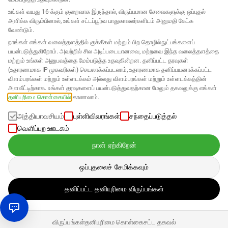
உங்கள் வயது 16-க்கும் குறைவாக இருந்தால், விருப்பமான சேவைகளுக்கு ஒப்புதல்
அளிக்க விரும்பினால், உங்கள் சட்டப்பூர்வ பாதுகாவலர்களிடம் அனுமதி கேட்க
வேண்டும்.
நாங்கள் எங்கள் வலைத்தளத்தில் குக்கீகள் மற்றும் பிற தொழில்நுட்பங்களைப்
பயன்படுத்துகிறோம். அவற்றில் சில அடிப்படையானவை, மற்றவை இந்த வலைத்தளத்தை
மற்றும் உங்கள் அனுபவத்தை மேம்படுத்த உதவுகின்றன. தனிப்பட்ட தரவுகள்
(உதாரணமாக IP முகவரிகள்) செயலாக்கப்படலாம், உதாரணமாக தனிப்பயனாக்கப்பட்ட
விளம்பரங்கள் மற்றும் உள்ளடக்கம் அல்லது விளம்பரங்கள் மற்றும் உள்ளடக்கத்தின்
அளவீட்டிற்காக. உங்கள் தரவுகளைப் பயன்படுத்துவதற்கான மேலும் தகவலுக்கு எங்கள்
தனியுரிமை கொள்கையில்
காணலாம்.
அத்தியாவசியம்
புள்ளிவிவரங்கள்
சந்தைப்படுத்தல்
வெளிப்புற ஊடகம்
நான் ஏற்கிறேன்
ஒப்புதலைச் சேமிக்கவும்
தனிப்பட்ட தனியுரிமை விருப்பங்கள்
விருப்பங்கள்
தனியுரிமை கொள்கை
சட்ட தகவல்