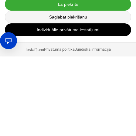
Es piekrītu
Saglabāt piekrišanu
Individuālie privātuma iestatījumi
Privātuma politika
Juridiskā informācija
Iestatījumi
Fons:
Groupe Dragon ir viena no veiksmīgākajām franču
kompānijām Amazon tirgū. Un tam ir iemesls: pirms Groupe
Dragon dibinātājs kļuva par Amazon pārdevēju, viņš