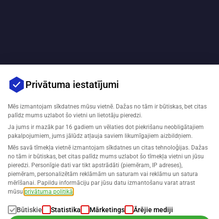
Privātuma iestatījumi
Mēs izmantojam sīkdatnes mūsu vietnē. Dažas no tām ir būtiskas, bet citas
palīdz mums uzlabot šo vietni un lietotāju pieredzi.
Ja jums ir mazāk par 16 gadiem un vēlaties dot piekrišanu neobligātajiem
pakalpojumiem, jums jālūdz atļauja saviem likumīgajiem aizbildņiem.
Mēs savā tīmekļa vietnē izmantojam sīkdatnes un citas tehnoloģijas. Dažas
no tām ir būtiskas, bet citas palīdz mums uzlabot šo tīmekļa vietni un jūsu
pieredzi. Personīgie dati var tikt apstrādāti (piemēram, IP adreses),
piemēram, personalizētām reklāmām un saturam vai reklāmu un satura
mērīšanai. Papildu informāciju par jūsu datu izmantošanu varat atrast
mūsu
privātuma politikā
.
Būtiskie
Statistika
Mārketings
Ārējie mediji