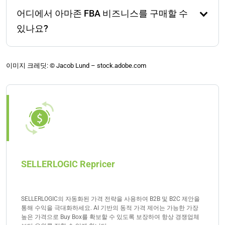
경쟁이 낮은 제품을 조사하세요. 이상적으로는 가볍고
어디에서 아마존 FBA 비즈니스를 구매할 수
명확한 차별성이 있는 제품이어야 합니다. 신뢰할 수
있는 공급업체에서 제품을 조달하고 아마존에서 전문
있나요?
판매자 계정을 만드세요. 재고를 아마존의 이행 센터로
배송하세요. 그런 다음, 강력한 SEO로 목록을 최적화하
아마존 FBA 비즈니스는 Empire Flippers, Quiet Light,
고, 쿠폰 및 PPC 광고로 출시하며, 초기 리뷰를 수집하
Flippa 및 FE International과 같은 플랫폼에서 구매할
이미지 크레딧: © Jacob Lund – stock.adobe.com
세요. 적절한 비즈니스 구조를 선택하세요(대부분의 경
수 있습니다. 이러한 마켓플레이스는 검증된 목록, 수
우 LLC가 이상적입니다) 그리고 성장을 스마트하게 추
익 통찰력 및 이전 과정 중 지원을 제공합니다. 기존
적하세요.
FBA 브랜드를 구매하면 시작 단계는 건너뛸 수 있지만,
가격이 수만 달러에서 수백만 달러에 이르는 경우가 많
으므로 상당한 투자를 할 준비를 하세요.
SELLERLOGIC Repricer
SELLERLOGIC의 자동화된 가격 전략을 사용하여 B2B 및 B2C 제안을
통해 수익을 극대화하세요. AI 기반의 동적 가격 제어는 가능한 가장
높은 가격으로 Buy Box를 확보할 수 있도록 보장하여 항상 경쟁업체