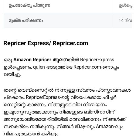
ഉപഭോക്തൃ പിന്തുണ
ഉൾപ്പെടുത
മുക്ത പരീക്ഷണം
14 ദിവ
Repricer Express/ Repricer.com
ഒരു
Amazon Repricer
തുലന
യിൽ
RepricerExpress
ഉൾപ്പെടണം, quien അടുത്തിടെ Repricer.com-നൊപ്പം
ലയിച്ചു.
തന്റെ വെബ്സൈറ്റിൽ നിന്നുള്ള സ്വന്തം പ്രസ്താവനകൾ
പ്രകാരം, RepricerExpress-ന്റെ വ്യാപകമായ ഫീച്ചർ
സെറ്റിന്റെ കാരണം, നിങ്ങളുടെ വില നിശ്ചയനം
ഇഷ്ടാനുസൃതമാക്കാനും നിങ്ങളുടെ ബിസിനസിന്
അനുയോജ്യമായ രീതിയിൽ മത്സരിക്കാനും നിങ്ങൾക്ക്
സൗകര്യം നൽകുന്നു. നിങ്ങൾ eBay-ലും Amazon-ലും
വില പുതുക്കാൻ കഴിയും.