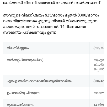
ശക്തമായി വില നിശ്ചയങ്ങൾ നടത്താൻ സമർത്ഥമാണ്.
അവരുടെ വിലനിശ്ചയം $25/മാസം മുതൽ $300/മാസം
വരെ വ്യത്യാസപ്പെടുന്നു, നിങ്ങൾ തിരഞ്ഞെടുക്കുന്ന
പദ്ധതിയുടെ അടിസ്ഥാനത്തിൽ. 14 ദിവസത്തെ
സൗജന്യ പരീക്ഷണവും ഉണ്ട്.
വിലനിർണ്ണയം
$25/Mon
മാർക്കറ്റ്പ്ലേസുകൾ (9)
യുഎസ്,
കിംഗ്ഡം,
ജപ്പാൻ
എഐ അടിസ്ഥാനമാക്കിയ ആൽഗോരിതം
$
50/മാസ
ഉപഭോക്തൃ പിന്തുണ
യാതൊരു
മുക്ത പരീക്ഷണം
14 ദിവ