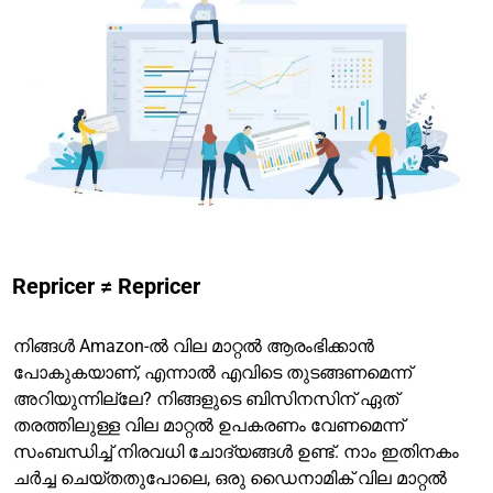
Repricer ≠ Repricer
നിങ്ങൾ Amazon-ൽ വില മാറ്റൽ ആരംഭിക്കാൻ
പോകുകയാണ്, എന്നാൽ എവിടെ തുടങ്ങണമെന്ന്
അറിയുന്നില്ലേ? നിങ്ങളുടെ ബിസിനസിന് ഏത്
തരത്തിലുള്ള വില മാറ്റൽ ഉപകരണം വേണമെന്ന്
സംബന്ധിച്ച് നിരവധി ചോദ്യങ്ങൾ ഉണ്ട്. നാം ഇതിനകം
ചർച്ച ചെയ്തതുപോലെ, ഒരു ഡൈനാമിക് വില മാറ്റൽ