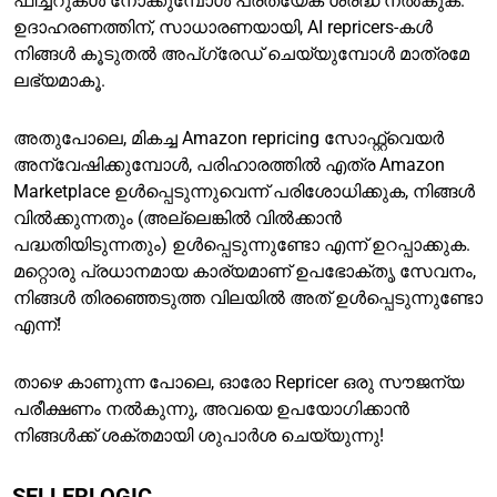
ഫീച്ചറുകൾ നോക്കുമ്പോൾ പ്രത്യേക ശ്രദ്ധ നൽകുക.
ഉദാഹരണത്തിന്, സാധാരണയായി, AI repricers-കൾ
നിങ്ങൾ കൂടുതൽ അപ്ഗ്രേഡ് ചെയ്യുമ്പോൾ മാത്രമേ
ലഭ്യമാകൂ.
അതുപോലെ, മികച്ച Amazon repricing സോഫ്റ്റ്‌വെയർ
അന്വേഷിക്കുമ്പോൾ, പരിഹാരത്തിൽ എത്ര Amazon
Marketplace ഉൾപ്പെടുന്നുവെന്ന് പരിശോധിക്കുക, നിങ്ങൾ
വിൽക്കുന്നതും (അല്ലെങ്കിൽ വിൽക്കാൻ
പദ്ധതിയിടുന്നതും) ഉൾപ്പെടുന്നുണ്ടോ എന്ന് ഉറപ്പാക്കുക.
മറ്റൊരു പ്രധാനമായ കാര്യമാണ് ഉപഭോക്തൃ സേവനം,
നിങ്ങൾ തിരഞ്ഞെടുത്ത വിലയിൽ അത് ഉൾപ്പെടുന്നുണ്ടോ
എന്ന്!
താഴെ കാണുന്ന പോലെ, ഓരോ Repricer ഒരു സൗജന്യ
പരീക്ഷണം നൽകുന്നു, അവയെ ഉപയോഗിക്കാൻ
നിങ്ങൾക്ക് ശക്തമായി ശുപാർശ ചെയ്യുന്നു!
SELLERLOGIC