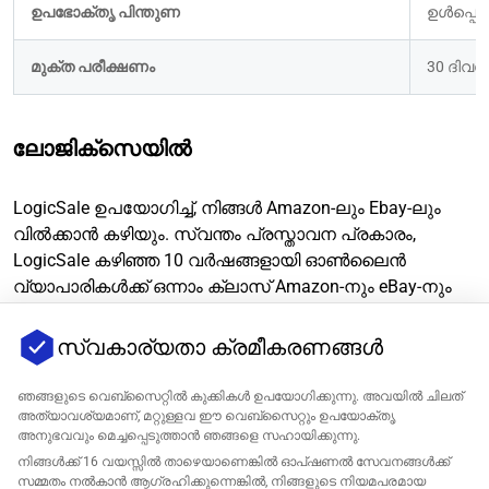
ഉപഭോക്തൃ പിന്തുണ
ഉൾപ്പെടുത
മുക്ത പരീക്ഷണം
30 ദിവ
ലോജിക്‌സെയിൽ
LogicSale ഉപയോഗിച്ച്, നിങ്ങൾ Amazon-ലും Ebay-ലും
വിൽക്കാൻ കഴിയും. സ്വന്തം പ്രസ്താവന പ്രകാരം,
LogicSale കഴിഞ്ഞ 10 വർഷങ്ങളായി ഓൺലൈൻ
വ്യാപാരികൾക്ക് ഒന്നാം ക്ലാസ് Amazon-നും eBay-നും
Repricer നൽകുന്നു. അവർ ലളിതവും ബോധ്യവുമായ
പ്രവർത്തനത്തിൽ, കൂടാതെ സ്ഥിരമായ, ഉയർന്ന
സ്വകാര്യതാ ക്രമീകരണങ്ങൾ
നിലവാരമുള്ള ഉപഭോക്തൃ പിന്തുണയിൽ ശ്രദ്ധ
കേന്ദ്രീകരിച്ചിട്ടുണ്ട്.
ഞങ്ങളുടെ വെബ്‌സൈറ്റിൽ കുക്കികൾ ഉപയോഗിക്കുന്നു. അവയിൽ ചിലത്
അത്യാവശ്യമാണ്, മറ്റുള്ളവ ഈ വെബ്‌സൈറ്റും ഉപയോക്തൃ
അനുഭവവും മെച്ചപ്പെടുത്താൻ ഞങ്ങളെ സഹായിക്കുന്നു.
അവരുടെ വിലനിശ്ചയം വസ്തുക്കളുടെ എണ്ണം കൂടാതെ
നിങ്ങൾക്ക് 16 വയസ്സിൽ താഴെയാണെങ്കിൽ ഓപ്ഷണൽ സേവനങ്ങൾക്ക്
പുനർവിലനിർണ്ണയ സേവനങ്ങളുടെ കാലാവധി
സമ്മതം നൽകാൻ ആഗ്രഹിക്കുന്നെങ്കിൽ, നിങ്ങളുടെ നിയമപരമായ