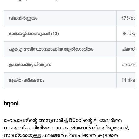
വിലനിർണ്ണയം
€75/മാ
മാർക്കറ്റ്പ്ലേസുകൾ (13)
DE, UK, F
എഐ അടിസ്ഥാനമാക്കിയ ആൽഗോരിതം
പ്ലസ് പ
ഉപഭോക്തൃ പിന്തുണ
അവസാന 
മുക്ത പരീക്ഷണം
14 ദിവ
bqool
ഹോംപേജിന്റെ അനുസരിച്ച്, BQool-ന്റെ AI യഥാർത്ഥ
സമയ വിപണിയിലെ സാഹചര്യങ്ങൾ വിലയിരുത്താൻ,
സാധ്യതയുള്ള ഫലങ്ങൾ പ്രവചിക്കാൻ, കൂടാതെ