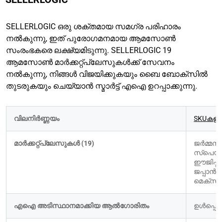
SELLERLOGIC ഒരു ശക്തമായ സമഗ്ര പരിഹാരം
നൽകുന്നു, ഇത് പുരോഗമനമായ ആമസോൺ
സംരംഭകരെ ലക്ഷ്യമിടുന്നു. SELLERLOGIC 19
ആമസോൺ മാർക്കറ്റ്‌പ്ലേസുകൾക്ക് സേവനം
നൽകുന്നു, നിങ്ങൾ വിജയിക്കുകയും ബൈ ബോക്സിൽ
തുടരുകയും ചെയ്യാൻ സ്മാർട്ട് എഐ ഉറപ്പാക്കുന്നു.
വിലനിർണ്ണയം
SKUകളുട
മാർക്കറ്റ്പ്ലേസുകൾ (19)
ജർമ്മനി
സ്പെയി
ഈജിപ്ത്
ജപ്പാൻ,
മെക്സി
എഐ അടിസ്ഥാനമാക്കിയ ആൽഗോരിതം
ഉൾപ്പെടുത