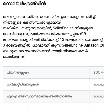
സെല്ലർഎഞ്ചിൻ
അവരുടെ വെബ്സൈറ്റിലെ പ്രസ്താവനകളനുസരിച്ച്,
നിങ്ങളുടെ കട അന്താരാഷ്ട്രമായി
സ്ഥിതിചെയ്യുന്നുവെങ്കിൽ, SellerEngine നിങ്ങളുടെ
വേണ്ടി ഒരു സുരക്ഷിതമായ തിരഞ്ഞെടുപ്പാണ്. 9
ദേശീയതകളെ പ്രതിനിധീകരിച്ച്, 13 ഭാഷകൾ സംസാരിച്ച്,
3 രാജ്യങ്ങളിൽ പ്രവർത്തിക്കുന്ന SellerEngine,
Amazon
ൽ
ബഹുഭാഷാ ആവശ്യങ്ങൾക്കായി നിങ്ങളെ കവർ
ചെയ്യുന്നു.
വിലനിർണ്ണയം
$50/Mon
മാർക്കറ്റ്പ്ലേസുകൾ 
ഡെമോ 
എഐ അടിസ്ഥാനമാക്കിയ ആൽഗോരിതം
ഡെമോ 