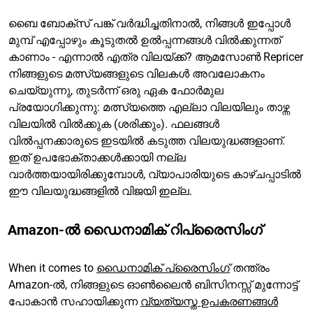
ബൈ ബോക്‌സ് പങ്ക് വർദ്ധിച്ചതിനാൽ, നിങ്ങൾ ഇപ്പോൾ
മുമ്പ് എപ്പോഴും കൂടുതൽ ഉൽപ്പന്നങ്ങൾ വിൽക്കുന്നത്
കാണാം - എന്നാൽ എത്ര വിലയ്ക്ക്? ആമസോൺ Repricer
നിങ്ങളുടെ മത്സ്യങ്ങളുടെ വിലകൾ അവലോകനം
ചെയ്യുന്നു, തുടർന്ന് ഒരു ഏക ഫോർമുല
പ്രയോഗിക്കുന്നു: മത്സ്യത്തെ എല്ലാ വിലയിലും താഴ്ന്ന
വിലയിൽ വിൽക്കുക (ശരിക്കും). ഫലങ്ങൾ
വിൽപ്പനക്കാരുടെ ഇടയിൽ കടുത്ത വിലയുദ്ധങ്ങളാണ്.
ഇത് ഉപഭോക്താക്കൾക്കായി നല്ല
വാർത്തയായിരിക്കുമ്പോൾ, വ്യാപാരിയുടെ കാഴ്ചപ്പാടിൽ
ഈ വിലയുദ്ധങ്ങളിൽ വിജയി ഇല്ല.
Amazon-ൽ ഡൈനാമിക് റിപ്രൈസിംഗ്
When it comes to
ഡൈനാമിക് പ്രൈസിംഗ്
തന്ത്രം
Amazon-ൽ, നിങ്ങളുടെ ഓൺലൈൻ ബിസിനസ്സ് മുന്നോട്ട്
പോകാൻ സഹായിക്കുന്ന
വ്യത്യസ്ത ഉപകരണങ്ങൾ