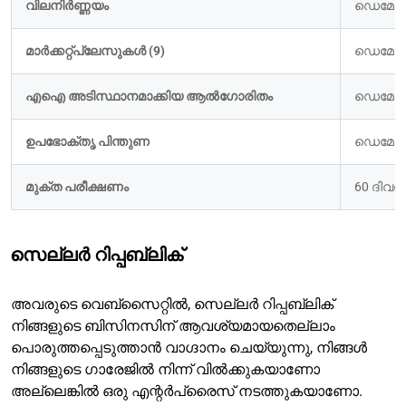
വിലനിർണ്ണയം
ഡെമോ 
മാർക്കറ്റ്പ്ലേസുകൾ (9)
ഡെമോ 
എഐ അടിസ്ഥാനമാക്കിയ ആൽഗോരിതം
ഡെമോ 
ഉപഭോക്തൃ പിന്തുണ
ഡെമോ 
മുക്ത പരീക്ഷണം
60 ദിവ
സെല്ലർ റിപ്പബ്ലിക്
അവരുടെ വെബ്സൈറ്റിൽ, സെല്ലർ റിപ്പബ്ലിക്
നിങ്ങളുടെ ബിസിനസിന് ആവശ്യമായതെല്ലാം
പൊരുത്തപ്പെടുത്താൻ വാഗ്ദാനം ചെയ്യുന്നു, നിങ്ങൾ
നിങ്ങളുടെ ഗാരേജിൽ നിന്ന് വിൽക്കുകയാണോ
അല്ലെങ്കിൽ ഒരു എന്റർപ്രൈസ് നടത്തുകയാണോ.