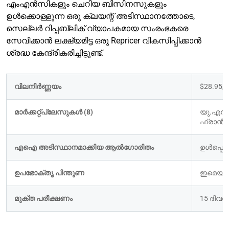
എംഎൻസികളും ചെറിയ ബിസിനസുകളും
ഉൾക്കൊള്ളുന്ന ഒരു ക്ലയന്റ് അടിസ്ഥാനത്തോടെ,
സെല്ലർ റിപ്പബ്ലിക് വ്യാപകമായ സംരംഭകരെ
സേവിക്കാൻ ലക്ഷ്യമിട്ട ഒരു Repricer വികസിപ്പിക്കാൻ
ശ്രദ്ധ കേന്ദ്രീകരിച്ചിട്ടുണ്ട്.
വിലനിർണ്ണയം
$28.95
മാർക്കറ്റ്പ്ലേസുകൾ (8)
യു.എസ്,
ഫ്രാൻസ്
എഐ അടിസ്ഥാനമാക്കിയ ആൽഗോരിതം
ഉൾപ്പെടുത
ഉപഭോക്തൃ പിന്തുണ
ഇമെയിൽ 
മുക്ത പരീക്ഷണം
15 ദിവ