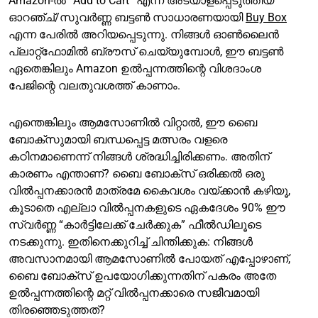
Amazon-ൽ “Add to Cart” എന്ന് അടയാളപ്പെടുത്തിയ
ഓറഞ്ച്/സുവർണ്ണ ബട്ടൺ സാധാരണയായി
Buy Box
എന്ന പേരിൽ അറിയപ്പെടുന്നു. നിങ്ങൾ ഓൺലൈൻ
പ്ലാറ്റ്ഫോമിൽ ബ്രൗസ് ചെയ്യുമ്പോൾ, ഈ ബട്ടൺ
ഏതെങ്കിലും Amazon ഉൽപ്പന്നത്തിന്റെ വിശദാംശ
പേജിന്റെ വലതുവശത്ത് കാണാം.
എന്തെങ്കിലും ആമസോണിൽ വിറ്റാൽ, ഈ ബൈ
ബോക്സുമായി ബന്ധപ്പെട്ട മത്സരം വളരെ
കഠിനമാണെന്ന് നിങ്ങൾ ശ്രദ്ധിച്ചിരിക്കണം. അതിന്
കാരണം എന്താണ്? ബൈ ബോക്സ് ഒരിക്കൽ ഒരു
വിൽപ്പനക്കാരൻ മാത്രമേ കൈവശം വയ്ക്കാൻ കഴിയൂ,
കൂടാതെ എല്ലാ വിൽപ്പനകളുടെ ഏകദേശം 90% ഈ
സ്വർണ്ണ “കാർട്ടിലേക്ക് ചേർക്കുക” ഫീൽഡിലൂടെ
നടക്കുന്നു. ഇതിനെക്കുറിച്ച് ചിന്തിക്കുക: നിങ്ങൾ
അവസാനമായി ആമസോണിൽ പോയത് എപ്പോഴാണ്,
ബൈ ബോക്സ് ഉപയോഗിക്കുന്നതിന് പകരം അതേ
ഉൽപ്പന്നത്തിന്റെ മറ്റ് വിൽപ്പനക്കാരെ സജീവമായി
തിരഞ്ഞെടുത്തത്?