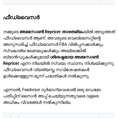
ഫീഡ്‌വൈസർ
നമ്മുടെ
അമസോൺ Repricer താരതമ്യം
യിൽ അടുത്തത്
ഫീഡ്‌വൈസർ ആണ്. അവരുടെ വെബ്സൈറ്റിന്റെ
അനുസരിച്ച്, ഫീഡ്‌വൈസർ FBA വിൽപ്പനക്കാർക്കും
സ്വകാര്യ ലേബലുകൾക്കും അല്ലെങ്കിൽ
ബ്രാൻഡുകൾക്കുമായി
ശ്രേഷ്ഠമായ അമസോൺ
Repricer
എന്ന നിലയിൽ സ്വയം സ്ഥാനം നിശ്ചയിക്കുന്നു.
ഫീഡ്‌വൈസർ വ്യത്യസ്ത സവിശേഷതകൾ
ഉൾക്കൊള്ളുന്ന മൂന്ന് പദ്ധതികൾ നൽകുന്നു.
എന്നാൽ, Feedvisor ദുർഭാഗ്യവശാൽ ഒരു ഡെമോ
പതിപ്പിന് സൈൻ അപ്പ് ചെയ്യുന്നതുവരെ വളരെ
അധികം വിവരങ്ങൾ നൽകുന്നില്ല.