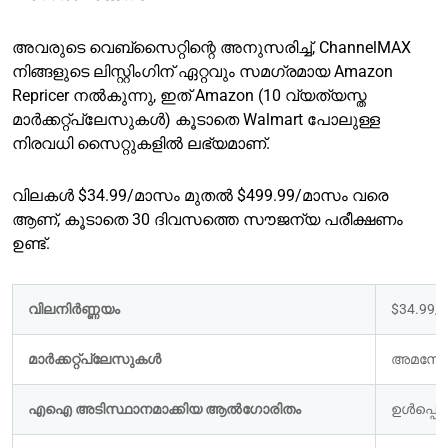
അവരുടെ വെബ്സൈറ്റിന്റെ അനുസരിച്ച്, ChannelMAX
നിങ്ങളുടെ ലിസ്റ്റിംഗിന് ഏറ്റവും സമഗ്രമായ Amazon
Repricer നൽകുന്നു, ഇത് Amazon (10 വ്യത്യസ്ത
മാർക്കറ്റ്പ്ലേസുകൾ) കൂടാതെ Walmart പോലുള്ള
നിരവധി സൈറ്റുകളിൽ ലഭ്യമാണ്.
വിലകൾ $34.99/മാസം മുതൽ $499.99/മാസം വരെ
ആണ്, കൂടാതെ 30 ദിവസത്തെ സൗജന്യ പരീക്ഷണം
ഉണ്ട്.
വിലനിർണ്ണയം
$34.99
മാർക്കറ്റ്പ്ലേസുകൾ 
അമസോൺ
എഐ അടിസ്ഥാനമാക്കിയ ആൽഗോരിതം
ഉൾപ്പെടുത