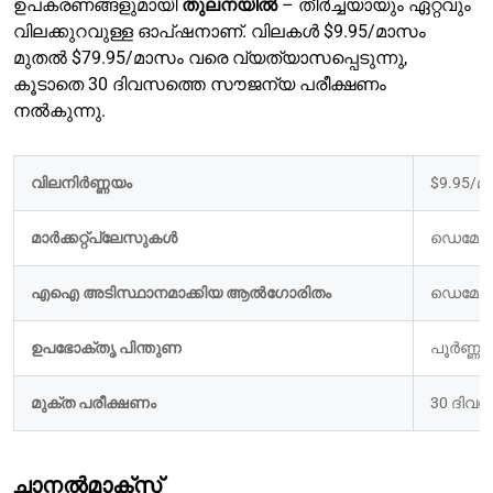
ഉപകരണങ്ങളുമായി
തുലനയിൽ
– തീർച്ചയായും ഏറ്റവും
വിലക്കുറവുള്ള ഓപ്ഷനാണ്. വിലകൾ $9.95/മാസം
മുതൽ $79.95/മാസം വരെ വ്യത്യാസപ്പെടുന്നു,
കൂടാതെ 30 ദിവസത്തെ സൗജന്യ പരീക്ഷണം
നൽകുന്നു.
വിലനിർണ്ണയം
$9.95/
മാർക്കറ്റ്പ്ലേസുകൾ 
ഡെമോ 
എഐ അടിസ്ഥാനമാക്കിയ ആൽഗോരിതം
ഡെമോ 
ഉപഭോക്തൃ പിന്തുണ
പൂർണ്ണ 
മുക്ത പരീക്ഷണം
30 ദിവ
ചാനൽമാക്സ്