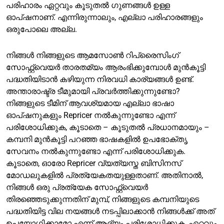
പരിഹാരം ഏറ്റവും കൂടുതൽ ഗുണങ്ങൾ ഉള്ള
ഓപ്ഷനാണ്. എന്നിരുന്നാലും, എല്ലാ പരിഹാരങ്ങളും
ഒരുപോലെ അല്ല.
നിങ്ങൾ നിങ്ങളുടെ ആമസോൺ റിപ്രൈസിംഗ്
സോഫ്റ്റ്വെയർ താരതമ്യം ആരംഭിക്കുമ്പോൾ മുൻകൂട്ടി
പദ്ധതിയിടാൻ കഴിയുന്ന നിരവധി കാര്യങ്ങൾ ഉണ്ട്.
അന്താരാഷ്ട്ര ടീമുമായി പ്രവർത്തിക്കുന്നുണ്ടോ?
നിങ്ങളുടെ ടീമിന് ആവശ്യമായ എല്ലാ ഭാഷാ
ഓപ്ഷനുകളും Repricer നൽകുന്നുണ്ടോ എന്ന്
പരിശോധിക്കുക, കൂടാതെ – കൂടുതൽ പ്രധാനമായും –
കമ്പനി മുൻകൂട്ടി പറഞ്ഞ ഭാഷകളിൽ ഉപഭോക്തൃ
സേവനം നൽകുന്നുണ്ടോ എന്ന് പരിശോധിക്കുക.
കൂടാതെ, ഓരോ Repricer വ്യത്യസ്ത ബിസിനസ്
മോഡലുകളിൽ പ്രത്യേകതയുള്ളതാണ്. അതിനാൽ,
നിങ്ങൾ ഒരു പ്രത്യേക സോഫ്റ്റ്വെയർ
തിരഞ്ഞെടുക്കുന്നതിന് മുമ്പ്, നിങ്ങളുടെ കമ്പനിയുടെ
പദ്ധതിയിട്ട വില നയങ്ങൾ നടപ്പിലാക്കാൻ നിങ്ങൾക്ക് അത്
ഉപയോഗിക്കാമോ എന്ന് ആദ്യം പരിശോധിക്കുക, ഏറ്റവും