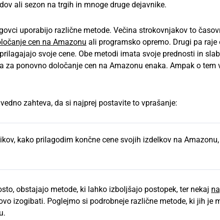
ndov ali sezon na trgih in mnoge druge dejavnike.
ovci uporabijo različne metode. Večina strokovnjakov to časo
oločanje cen na Amazonu
ali programsko opremo. Drugi pa raje 
prilagajajo svoje cene. Obe metodi imata svoje prednosti in slab
dja za ponovno določanje cen na Amazonu enaka. Ampak o tem 
 vedno zahteva, da si najprej postavite to vprašanje:
ikov, kako prilagodim končne cene svojih izdelkov na Amazonu,
to, obstajajo metode, ki lahko izboljšajo postopek, ter nekaj
na
ovo izogibati. Poglejmo si podrobneje različne metode, ki jih je
u.