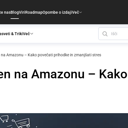
te nas
Blog
Viri
Roadmap
Opombe o izdaji
Več
sveti & Triki
Več
 na Amazonu – Kako povečati prihodke in zmanjšati stres
en na Amazonu – Kako 