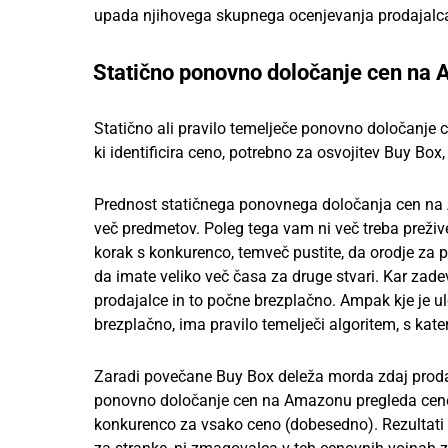
upada njihovega skupnega ocenjevanja prodajalc
Statično ponovno določanje cen na
Statično ali pravilo temelječe ponovno določanje 
ki identificira ceno, potrebno za osvojitev Buy Box
Prednost statičnega ponovnega določanja cen na A
več predmetov. Poleg tega vam ni več treba prežive
korak s konkurenco, temveč pustite, da orodje za
da imate veliko več časa za druge stvari. Kar za
prodajalce in to počne brezplačno. Ampak kje je 
brezplačno, ima pravilo temelječi algoritem, s kater
Zaradi povečane Buy Box deleža morda zdaj prodaj
ponovno določanje cen na Amazonu pregleda cene
konkurenco za vsako ceno (dobesedno). Rezultati