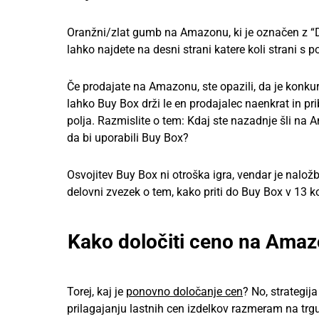
Oranžni/zlat gumb na Amazonu, ki je označen z “D
lahko najdete na desni strani katere koli strani s
Če prodajate na Amazonu, ste opazili, da je konku
lahko Buy Box drži le en prodajalec naenkrat in pr
polja. Razmislite o tem: Kdaj ste nazadnje šli na 
da bi uporabili Buy Box?
Osvojitev Buy Box ni otroška igra, vendar je naložb
delovni zvezek o tem, kako priti do Buy Box v 13 k
Kako določiti ceno na Ama
Torej, kaj je
ponovno določanje cen
? No, strategij
prilagajanju lastnih cen izdelkov razmeram na tr