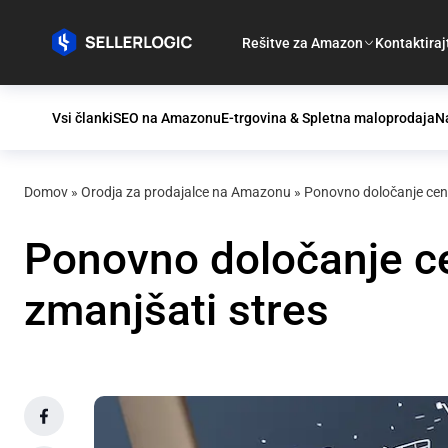
Rešitve za Amazon
Kontaktiraj
Vsi članki
SEO na Amazonu
E-trgovina & Spletna maloprodaja
Na
Domov
»
Orodja za prodajalce na Amazonu
»
Ponovno določanje cen
Ponovno določanje c
zmanjšati stres