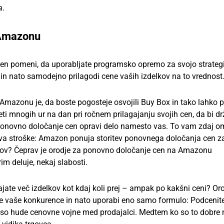
a.
 Amazonu
cen pomeni, da uporabljate programsko opremo za svojo strategi
, in nato samodejno prilagodi cene vaših izdelkov na to vrednost
mazonu je, da boste pogosteje osvojili Buy Box in tako lahko p
ti mnogih ur na dan pri ročnem prilagajanju svojih cen, da bi dr
 ponovno določanje cen opravi delo namesto vas. To vam zdaj 
deva stroške: Amazon ponuja storitev ponovnega določanja cen z
ulov? Čeprav je orodje za ponovno določanje cen na Amazonu
im deluje, nekaj slabosti.
ate več izdelkov kot kdaj koli prej – ampak po kakšni ceni? Or
 vaše konkurence in nato uporabi eno samo formulo: Podcenit
 so hude cenovne vojne med prodajalci. Medtem ko so to dobre 