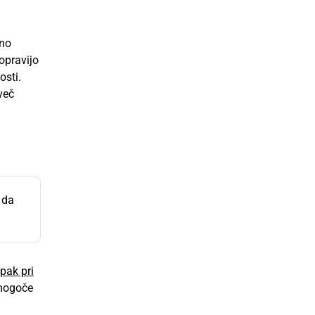
vno
opravijo
osti.
več
 da
pak pri
 mogoče