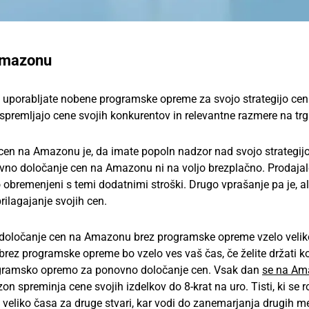
Amazonu
 uporabljate nobene programske opreme za svojo strategijo cen
spremljajo cene svojih konkurentov in relevantne razmere na trg
en na Amazonu je, da imate popoln nadzor nad svojo strategijo
ovno določanje cen na Amazonu ni na voljo brezplačno. Prodajalc
obremenjeni s temi dodatnimi stroški. Drugo vprašanje pa je, al
ilagajanje svojih cen.
o določanje cen na Amazonu brez programske opreme vzelo velik
rez programske opreme bo vzelo ves vaš čas, če želite držati k
programsko opremo za ponovno določanje cen. Vsak dan
se na Am
on spreminja cene svojih izdelkov do 8-krat na uro. Tisti, ki se 
veliko časa za druge stvari, kar vodi do zanemarjanja drugih me