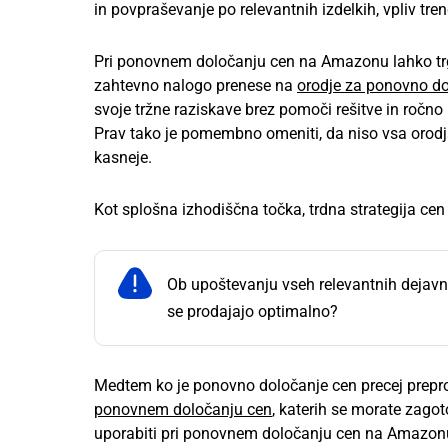
in povpraševanje po relevantnih izdelkih, vpliv tre
Pri ponovnem določanju cen na Amazonu lahko trg
zahtevno nalogo prenese na
orodje za ponovno d
svoje tržne raziskave brez pomoči rešitve in ročno 
Prav tako je pomembno omeniti, da niso vsa oro
kasneje.
Kot splošna izhodiščna točka, trdna strategija cen
Ob upoštevanju vseh relevantnih dejavn
se prodajajo optimalno?
Medtem ko je ponovno določanje cen precej prepros
ponovnem določanju cen
, katerih se morate zagot
uporabiti pri ponovnem določanju cen na Amazon