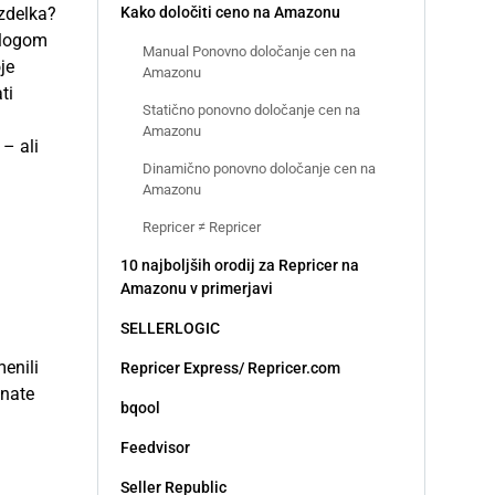
izdelka?
Kako določiti ceno na Amazonu
azlogom
Manual Ponovno določanje cen na
je
Amazonu
ti
Statično ponovno določanje cen na
Amazonu
– ali
Dinamično ponovno določanje cen na
Amazonu
Repricer ≠ Repricer
10 najboljših orodij za Repricer na
Amazonu v primerjavi
SELLERLOGIC
enili
Repricer Express/ Repricer.com
znate
bqool
Feedvisor
Seller Republic