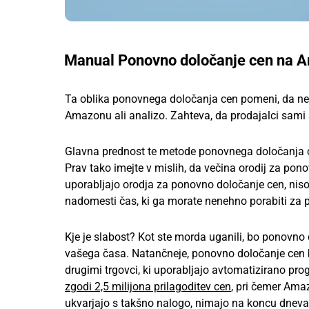
Manual Ponovno določanje cen na 
Ta oblika ponovnega določanja cen pomeni, da ne
Amazonu ali analizo. Zahteva, da prodajalci sami 
Glavna prednost te metode ponovnega določanja c
Prav tako imejte v mislih, da večina orodij za pon
uporabljajo orodja za ponovno določanje cen, niso 
nadomesti čas, ki ga morate nenehno porabiti za pr
Kje je slabost? Kot ste morda uganili, bo ponovn
vašega časa. Natančneje, ponovno določanje cen b
drugimi trgovci, ki uporabljajo avtomatizirano 
zgodi 2,5 milijona prilagoditev cen
, pri čemer Amaz
ukvarjajo s takšno nalogo, nimajo na koncu dneva 