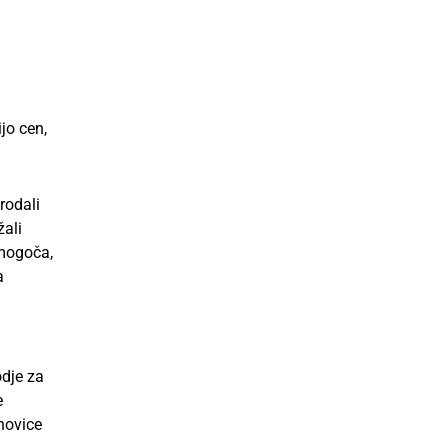
jo cen,
.
rodali
žali
omogoča,
a
odje za
e
novice