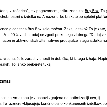
odaj v košarico”, je v pogovornem jeziku znan kot
Buy Box
. Ta
 podrobnostmi o izdelku na Amazonu, ko brskate po spletni platfo
renca glede tega Buy Box zelo močna. Zakaj je tako? To je zato, 
ibližno 90 % vseh prodaj se zgodi preko tega zlatnega “Dodaj v k
Amazon in aktivno iskali alternativne prodajalce istega izdelka 
a vredna, če le zaradi vidnosti in dobička, ki iz tega izhaja. Nap
orakih.
To lahko preberete tukaj
.
zonu
a cen na Amazonu je v osnovi zgrajena na optimizaciji cen, tj.
gu. Te razmere vključujejo končno ceno konkurenčnih izdelkov, 