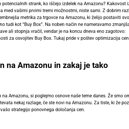
ro potencialnih strank, ko iščejo izdelek na Amazonu? Kakovost 
cena med vašimi prvimi tremi možnostmi, niste sami. Z dobrim r
embnejša metrika za trgovce na Amazonu, ki želijo postaviti svo
nano tudi kot “Buy Box”. Na noben način ne nameravamo zmanjša
tave ali stopnja vračil, vendar je na koncu dneva eno zagotovo:
i za osvojitev Buy Box. Tukaj pride v poštev optimizacija cen 
n na Amazonu in zakaj je tako
cen na Amazonu, si poglejmo osnove naše teme danes. Že smo om
evata nekaj razlage, če ste novi na Amazonu. Za tiste, ki že po
 v vašo strategijo ponovnega določanja cen.