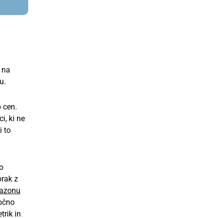
 na
u.
 cen.
i, ki ne
i to
o
orak z
azonu
ročno
trik in