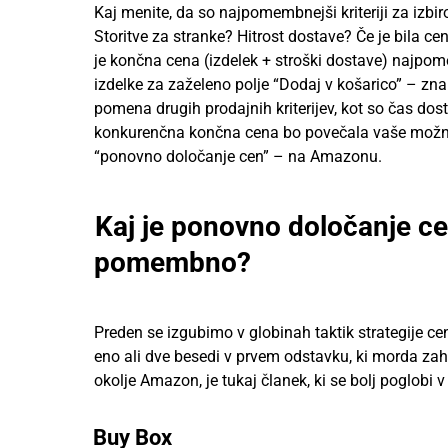
Kaj menite, da so najpomembnejši kriteriji za izbi
Storitve za stranke? Hitrost dostave? Če je bila 
je končna cena (izdelek + stroški dostave) najpom
izdelke za zaželeno polje “Dodaj v košarico” – z
pomena drugih prodajnih kriterijev, kot so čas dos
konkurenčna končna cena bo povečala vaše možnost
“ponovno določanje cen” – na Amazonu.
Kaj je ponovno določanje ce
pomembno?
Preden se izgubimo v globinah taktik strategije 
eno ali dve besedi v prvem odstavku, ki morda zaht
okolje Amazon, je tukaj članek, ki se bolj poglobi
Buy Box