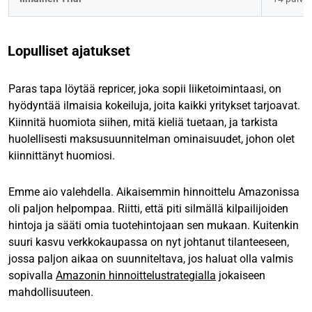
Lopulliset ajatukset
Paras tapa löytää repricer, joka sopii liiketoimintaasi, on
hyödyntää ilmaisia kokeiluja, joita kaikki yritykset tarjoavat.
Kiinnitä huomiota siihen, mitä kieliä tuetaan, ja tarkista
huolellisesti maksusuunnitelman ominaisuudet, johon olet
kiinnittänyt huomiosi.
Emme aio valehdella. Aikaisemmin hinnoittelu Amazonissa
oli paljon helpompaa. Riitti, että piti silmällä kilpailijoiden
hintoja ja sääti omia tuotehintojaan sen mukaan. Kuitenkin
suuri kasvu verkkokaupassa on nyt johtanut tilanteeseen,
jossa paljon aikaa on suunniteltava, jos haluat olla valmis
sopivalla
Amazonin hinnoittelustrategialla
jokaiseen
mahdollisuuteen.