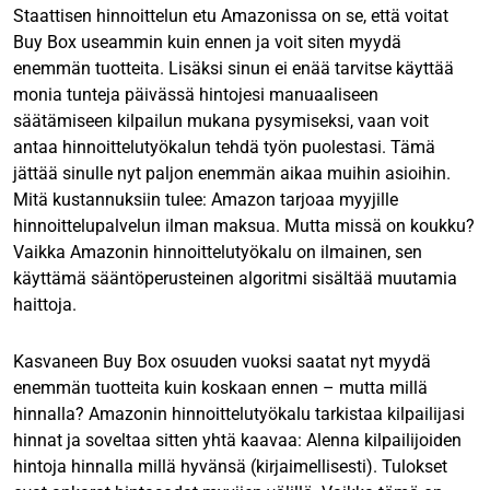
Staattisen hinnoittelun etu Amazonissa on se, että voitat
Buy Box useammin kuin ennen ja voit siten myydä
enemmän tuotteita. Lisäksi sinun ei enää tarvitse käyttää
monia tunteja päivässä hintojesi manuaaliseen
säätämiseen kilpailun mukana pysymiseksi, vaan voit
antaa hinnoittelutyökalun tehdä työn puolestasi. Tämä
jättää sinulle nyt paljon enemmän aikaa muihin asioihin.
Mitä kustannuksiin tulee: Amazon tarjoaa myyjille
hinnoittelupalvelun ilman maksua. Mutta missä on koukku?
Vaikka Amazonin hinnoittelutyökalu on ilmainen, sen
käyttämä sääntöperusteinen algoritmi sisältää muutamia
haittoja.
Kasvaneen Buy Box osuuden vuoksi saatat nyt myydä
enemmän tuotteita kuin koskaan ennen – mutta millä
hinnalla? Amazonin hinnoittelutyökalu tarkistaa kilpailijasi
hinnat ja soveltaa sitten yhtä kaavaa: Alenna kilpailijoiden
hintoja hinnalla millä hyvänsä (kirjaimellisesti). Tulokset