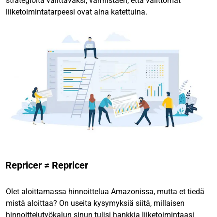
strategioita valittavaksi, varmistaen, että välittömät
liiketoimintatarpeesi ovat aina katettuina.
Repricer ≠ Repricer
Olet aloittamassa hinnoittelua Amazonissa, mutta et tiedä
mistä aloittaa? On useita kysymyksiä siitä, millaisen
hinnoittelutyökalun sinun tulisi hankkia liiketoimintaasi