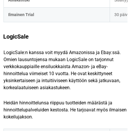
Asiakastuki
Sisältyy
Ilmainen Trial
30 päivä
LogicSale
LogicSale:n kanssa voit myydä Amazonissa ja Ebay:ssä.
Omien lausuntojensa mukaan LogicSale on tarjonnut
verkkokauppiaille ensiluokkaista Amazon- ja eBay-
hinnoittelua viimeiset 10 vuotta. He ovat keskittyneet
yksinkertaiseen ja intuitiiviseen käyttöön sekä jatkuvaan,
korkealaatuiseen asiakastukeen.
Heidän hinnoittelunsa riippuu tuotteiden määrästä ja
hinnoittelupalveluiden kestosta. He tarjoavat myös ilmaisen
kokeilujakson.