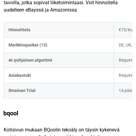
tavoilla, jotka sopivat liiketoimintaasi. Voit hinnoitella
uudelleen eBayssä ja Amazonissa.
Hinnoittelu
€75/Kuuk
Markkinapaikat (13)
DE, UK, F
AI-pohjainen algoritmi
Requires 
Asiakastuki
Requires 
Ilmainen Trial
14 päivä
bqool
Kotisivun mukaan BQoolin tekoäly on täysin kykenevä