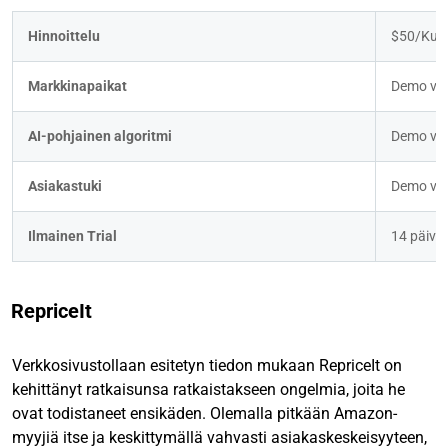
Hinnoittelu
$50/Kuu
Markkinapaikat
Demo va
AI-pohjainen algoritmi
Demo va
Asiakastuki
Demo va
Ilmainen Trial
14 päivä
RepriceIt
Verkkosivustollaan esitetyn tiedon mukaan RepriceIt on
kehittänyt ratkaisunsa ratkaistakseen ongelmia, joita he
ovat todistaneet ensikäden. Olemalla pitkään Amazon-
myyjiä itse ja keskittymällä vahvasti asiakaskeskeisyyteen,