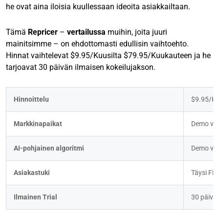
he ovat aina iloisia kuullessaan ideoita asiakkailtaan.
Tämä
Repricer
–
vertailussa
muihin, joita juuri
mainitsimme – on ehdottomasti edullisin vaihtoehto.
Hinnat vaihtelevat $9.95/Kuusilta $79.95/Kuukauteen ja he
tarjoavat 30 päivän ilmaisen kokeilujakson.
Hinnoittelu
$9.95/Ku
Markkinapaikat
Demo va
AI-pohjainen algoritmi
Demo va
Asiakastuki
Täysi FBA
Ilmainen Trial
30 päivä