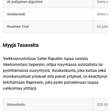
AI-pohjainen algoritmi
Demo va
Asiakastuki
Demo va
Ilmainen Trial
60 päivä
Myyjä Tasavalta
Verkkosivustollaan Seller Republic lupaa vastata
liiketoimintasi tarpeisiin, olitpa myymässä autotallista tai
pyörittämässä suuryritystä. Asiakaskunta, joka kattaa sekä
monikansalliset yritykset että pienet yritykset, on keskittynyt
kehittämään Repricerin, joka pyrkii palvelemaan laajaa
valikoimaa yrittäjiä.
Hinnoittelu
$28.95/K