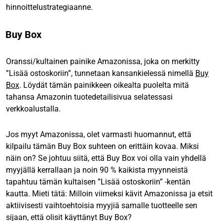
hinnoittelustrategiaanne.
Buy Box
Oranssi/kultainen painike Amazonissa, joka on merkitty
”Lisää ostoskoriin”, tunnetaan kansankielessä nimellä
Buy
Box
. Löydät tämän painikkeen oikealta puolelta mitä
tahansa Amazonin tuotedetailisivua selatessasi
verkkoalustalla.
Jos myyt Amazonissa, olet varmasti huomannut, että
kilpailu tämän Buy Box suhteen on erittäin kovaa. Miksi
näin on? Se johtuu siitä, että Buy Box voi olla vain yhdellä
myyjällä kerrallaan ja noin 90 % kaikista myynneistä
tapahtuu tämän kultaisen ”Lisää ostoskoriin” -kentän
kautta. Mieti tätä: Milloin viimeksi kävit Amazonissa ja etsit
aktiivisesti vaihtoehtoisia myyjiä samalle tuotteelle sen
sijaan, että olisit käyttänyt Buy Box?