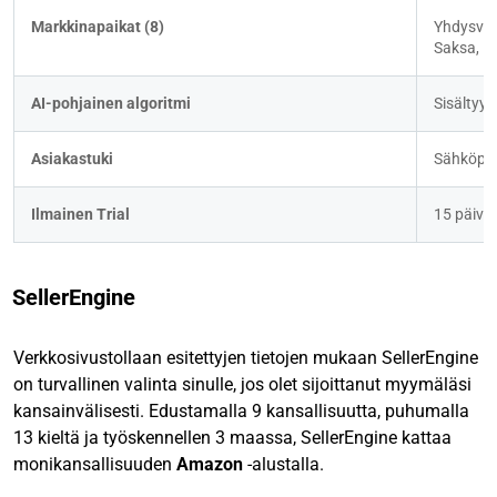
Markkinapaikat (8)
Yhdysval
Saksa, Ra
AI-pohjainen algoritmi
Sisältyy
Asiakastuki
Sähköpost
Ilmainen Trial
15 päivä
SellerEngine
Verkkosivustollaan esitettyjen tietojen mukaan SellerEngine
on turvallinen valinta sinulle, jos olet sijoittanut myymäläsi
kansainvälisesti. Edustamalla 9 kansallisuutta, puhumalla
13 kieltä ja työskennellen 3 maassa, SellerEngine kattaa
monikansallisuuden
Amazon
-alustalla.