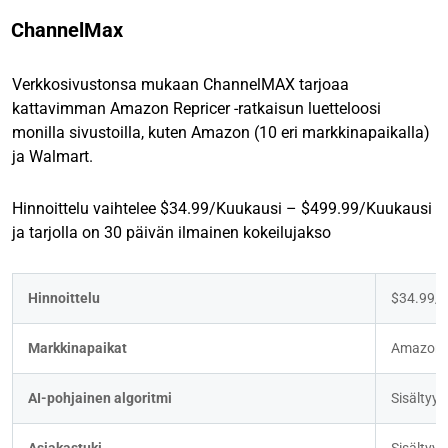
ChannelMax
Verkkosivustonsa mukaan ChannelMAX tarjoaa
kattavimman Amazon Repricer -ratkaisun luetteloosi
monilla sivustoilla, kuten Amazon (10 eri markkinapaikalla)
ja Walmart.
Hinnoittelu vaihtelee $34.99/Kuukausi – $499.99/Kuukausi
ja tarjolla on 30 päivän ilmainen kokeilujakso
Hinnoittelu
$34.99/K
Markkinapaikat
Amazon 
AI-pohjainen algoritmi
Sisältyy