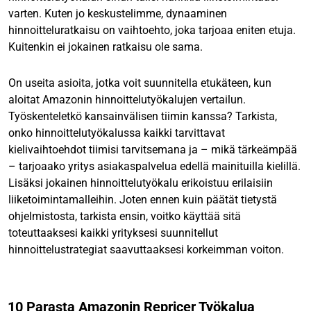
varten. Kuten jo keskustelimme, dynaaminen
hinnoitteluratkaisu on vaihtoehto, joka tarjoaa eniten etuja.
Kuitenkin ei jokainen ratkaisu ole sama.
On useita asioita, jotka voit suunnitella etukäteen, kun
aloitat Amazonin hinnoittelutyökalujen vertailun.
Työskenteletkö kansainvälisen tiimin kanssa? Tarkista,
onko hinnoittelutyökalussa kaikki tarvittavat
kielivaihtoehdot tiimisi tarvitsemana ja – mikä tärkeämpää
– tarjoaako yritys asiakaspalvelua edellä mainituilla kielillä.
Lisäksi jokainen hinnoittelutyökalu erikoistuu erilaisiin
liiketoimintamalleihin. Joten ennen kuin päätät tietystä
ohjelmistosta, tarkista ensin, voitko käyttää sitä
toteuttaaksesi kaikki yrityksesi suunnitellut
hinnoittelustrategiat saavuttaaksesi korkeimman voiton.
10 Parasta Amazonin Repricer Työkalua