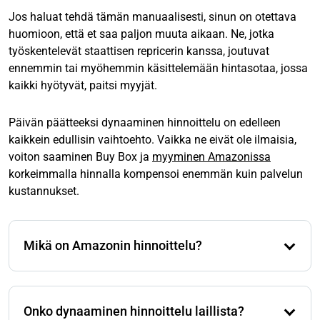
Jos haluat tehdä tämän manuaalisesti, sinun on otettava
huomioon, että et saa paljon muuta aikaan. Ne, jotka
työskentelevät staattisen repricerin kanssa, joutuvat
ennemmin tai myöhemmin käsittelemään hintasotaa, jossa
kaikki hyötyvät, paitsi myyjät.
Päivän päätteeksi dynaaminen hinnoittelu on edelleen
kaikkein edullisin vaihtoehto. Vaikka ne eivät ole ilmaisia,
voiton saaminen Buy Box ja
myyminen Amazonissa
korkeimmalla hinnalla kompensoi enemmän kuin palvelun
kustannukset.
Mikä on Amazonin hinnoittelu?
No, Amazonin hinnoittelustrategia perustuu
periaatteessa hintojen optimointiin, eli omien
Onko dynaaminen hinnoittelu laillista?
tuotehintojen säätämiseen markkinapaikan