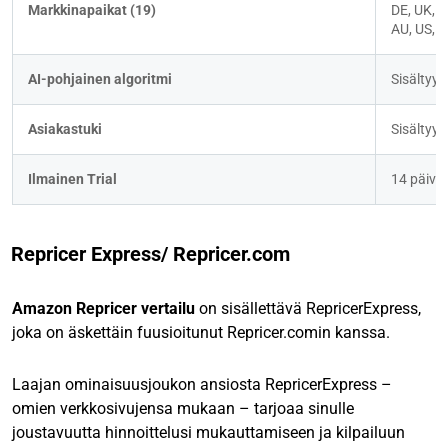
Markkinapaikat (19)
DE, UK, FR
AU, US, 
AI-pohjainen algoritmi
Sisältyy
Asiakastuki
Sisältyy
Ilmainen Trial
14 päivä
Repricer Express/ Repricer.com
Amazon Repricer
vertailu
on sisällettävä
RepricerExpress,
joka on äskettäin fuusioitunut Repricer.comin kanssa.
Laajan ominaisuusjoukon ansiosta RepricerExpress –
omien verkkosivujensa mukaan – tarjoaa sinulle
joustavuutta hinnoittelusi mukauttamiseen ja kilpailuun