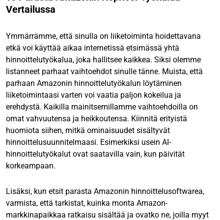
Vertailussa
Ymmärrämme, että sinulla on liiketoiminta hoidettavana
etkä voi käyttää aikaa internetissä etsimässä yhtä
hinnoittelutyökalua, joka hallitsee kaikkea. Siksi olemme
listanneet parhaat vaihtoehdot sinulle tänne. Muista, että
parhaan Amazonin hinnoittelutyökalun
löytäminen
liiketoimintaasi varten voi vaatia paljon kokeilua ja
erehdystä. Kaikilla mainitsemillamme vaihtoehdoilla on
omat vahvuutensa ja heikkoutensa. Kiinnitä erityistä
huomiota siihen, mitkä ominaisuudet sisältyvät
hinnoittelusuunnitelmaasi. Esimerkiksi usein AI-
hinnoittelutyökalut ovat saatavilla vain, kun päivität
korkeampaan.
Lisäksi, kun etsit parasta Amazonin hinnoittelusoftwarea,
varmista, että tarkistat, kuinka monta Amazon-
markkinapaikkaa ratkaisu sisältää ja ovatko ne, joilla myyt