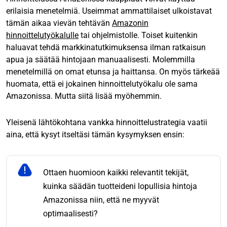
erilaisia menetelmiä. Useimmat ammattilaiset ulkoistavat
tämän aikaa vievän tehtävän
Amazonin
hinnoittelutyökalulle
tai ohjelmistolle. Toiset kuitenkin
haluavat tehdä markkinatutkimuksensa ilman ratkaisun
apua ja säätää hintojaan manuaalisesti. Molemmilla
menetelmillä on omat etunsa ja haittansa. On myös tärkeää
huomata, että ei jokainen hinnoittelutyökalu ole sama
Amazonissa. Mutta siitä lisää myöhemmin.
Yleisenä lähtökohtana vankka hinnoittelustrategia vaatii
aina, että kysyt itseltäsi tämän kysymyksen ensin:
Ottaen huomioon kaikki relevantit tekijät,
kuinka säädän tuotteideni lopullisia hintoja
Amazonissa niin, että ne myyvät
optimaalisesti?