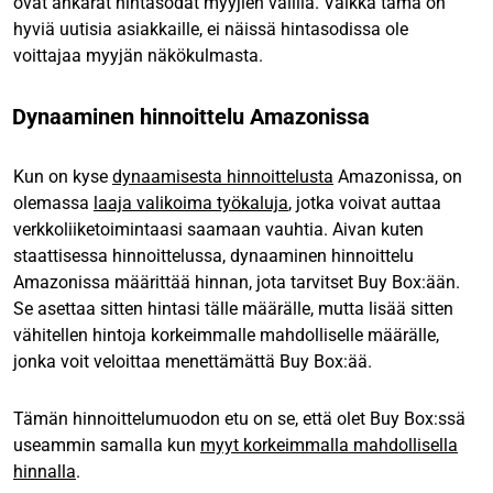
ovat ankarat hintasodat myyjien välillä. Vaikka tämä on
hyviä uutisia asiakkaille, ei näissä hintasodissa ole
voittajaa myyjän näkökulmasta.
Dynaaminen hinnoittelu Amazonissa
Kun on kyse
dynaamisesta hinnoittelusta
Amazonissa, on
olemassa
laaja valikoima työkaluja
, jotka voivat auttaa
verkkoliiketoimintaasi saamaan vauhtia. Aivan kuten
staattisessa hinnoittelussa, dynaaminen hinnoittelu
Amazonissa määrittää hinnan, jota tarvitset Buy Box:ään.
Se asettaa sitten hintasi tälle määrälle, mutta lisää sitten
vähitellen hintoja korkeimmalle mahdolliselle määrälle,
jonka voit veloittaa menettämättä Buy Box:ää.
Tämän hinnoittelumuodon etu on se, että olet Buy Box:ssä
useammin samalla kun
myyt korkeimmalla mahdollisella
hinnalla
.