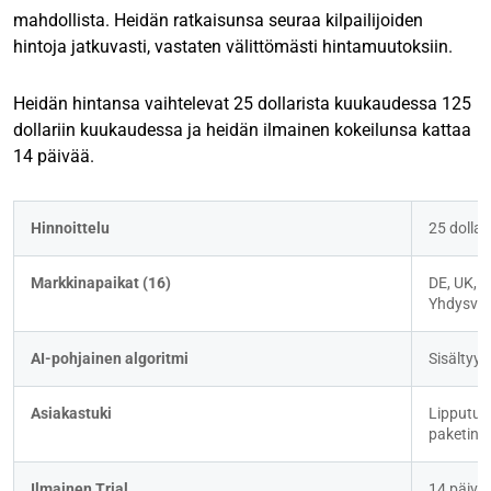
mahdollista. Heidän ratkaisunsa seuraa kilpailijoiden
hintoja jatkuvasti, vastaten välittömästi hintamuutoksiin.
Heidän hintansa vaihtelevat 25 dollarista kuukaudessa 125
dollariin kuukaudessa ja heidän ilmainen kokeilunsa kattaa
14 päivää.
Hinnoittelu
25 dolla
Markkinapaikat (16)
DE, UK, FR
Yhdysvall
AI-pohjainen algoritmi
Sisältyy
Asiakastuki
Lipputuki 
paketin
Ilmainen Trial
14 päivä