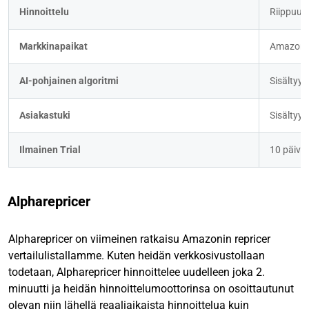
Hinnoittelu
Riippuu 
Markkinapaikat
Amazon 
AI-pohjainen algoritmi
Sisältyy
Asiakastuki
Sisältyy
Ilmainen Trial
10 päivä
Alpharepricer
Alpharepricer on viimeinen ratkaisu Amazonin repricer
vertailulistallamme. Kuten heidän verkkosivustollaan
todetaan, Alpharepricer hinnoittelee uudelleen joka 2.
minuutti ja heidän hinnoittelumoottorinsa on osoittautunut
olevan niin lähellä reaaliaikaista hinnoittelua kuin