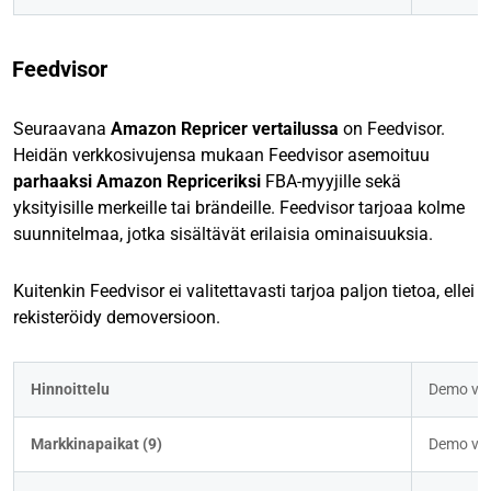
Feedvisor
Seuraavana
Amazon Repricer vertailussa
on Feedvisor.
Heidän verkkosivujensa mukaan Feedvisor asemoituu
parhaaksi Amazon Repriceriksi
FBA-myyjille sekä
yksityisille merkeille tai brändeille. Feedvisor tarjoaa kolme
suunnitelmaa, jotka sisältävät erilaisia ominaisuuksia.
Kuitenkin Feedvisor ei valitettavasti tarjoa paljon tietoa, ellei
rekisteröidy demoversioon.
Hinnoittelu
Demo va
Markkinapaikat (9)
Demo va