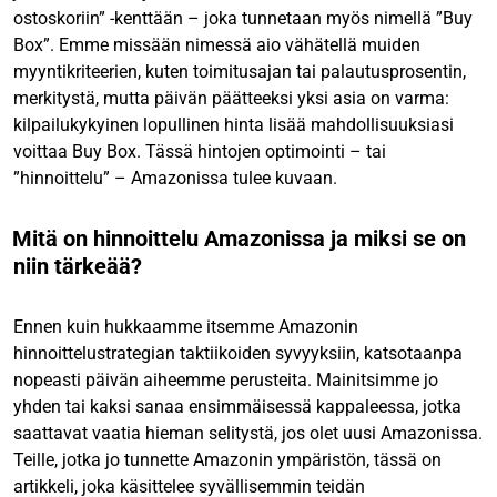
ostoskoriin” -kenttään – joka tunnetaan myös nimellä ”Buy
Box”. Emme missään nimessä aio vähätellä muiden
myyntikriteerien, kuten toimitusajan tai palautusprosentin,
merkitystä, mutta päivän päätteeksi yksi asia on varma:
kilpailukykyinen lopullinen hinta lisää mahdollisuuksiasi
voittaa Buy Box. Tässä hintojen optimointi – tai
”hinnoittelu” – Amazonissa tulee kuvaan.
Mitä on hinnoittelu Amazonissa ja miksi se on
niin tärkeää?
Ennen kuin hukkaamme itsemme Amazonin
hinnoittelustrategian taktiikoiden syvyyksiin, katsotaanpa
nopeasti päivän aiheemme perusteita. Mainitsimme jo
yhden tai kaksi sanaa ensimmäisessä kappaleessa, jotka
saattavat vaatia hieman selitystä, jos olet uusi Amazonissa.
Teille, jotka jo tunnette Amazonin ympäristön, tässä on
artikkeli, joka käsittelee syvällisemmin teidän