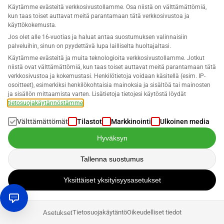
Käytämme evästeitä verkkosivustollamme. Osa niistä on välttämättömiä,
kun taas toiset auttavat meitä parantamaan tätä verkkosivustoa ja
käyttökokemusta.
Jos olet alle 16-vuotias ja haluat antaa suostumuksen valinnaisiin
SELLERLOGIC Repricer
palveluihin, sinun on pyydettävä lupa lailliselta huoltajaltasi.
Käytämme evästeitä ja muita teknologioita verkkosivustollamme. Jotkut
niistä ovat välttämättömiä, kun taas toiset auttavat meitä parantamaan tätä
verkkosivustoa ja kokemustasi. Henkilötietoja voidaan käsitellä (esim. IP-
Maksimoi tulojasi B2B- ja B2C-tarjouksillasi käyttämällä
osoitteet), esimerkiksi henkilökohtaisia mainoksia ja sisältöä tai mainosten
SELLERLOGICin automatisoituja hinnoittelustrategioita. AI-
ja sisällön mittaamista varten. Lisätietoja tietojesi käytöstä löydät
pohjainen dynaaminen hinnoittelun hallinta varmistaa, että saat
tietosuojakäytännöstämme
.
Buy Boxin mahdollisimman korkealla hinnalla, taaten, että sinulla
on aina kilpailuetu kilpailijoihisi nähden.
Välttämättömät
Tilastot
Markkinointi
Ulkoinen media
KLIKKAA TÄSTÄ
Hyväksyn
LISÄTIETOJA REPRICERISTÄ
Tallenna suostumus
Yksittäiset yksityisyysasetukset
Tietosuojakäytäntö
Oikeudelliset tiedot
Asetukset