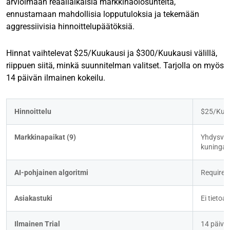
arvioimaan reaaliaikaisia markkinaolosuhteita,
ennustamaan mahdollisia lopputuloksia ja tekemään
aggressiivisia hinnoittelupäätöksiä.
Hinnat vaihtelevat $25/Kuukausi ja $300/Kuukausi välillä,
riippuen siitä, minkä suunnitelman valitset. Tarjolla on myös
14 päivän ilmainen kokeilu.
Hinnoittelu
$25/Kuuk
Markkinapaikat (9)
Yhdysvall
kuningask
AI-pohjainen algoritmi
Requires
Asiakastuki
Ei tietoa
Ilmainen Trial
14 päivä