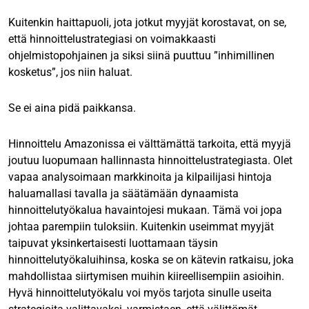
Kuitenkin haittapuoli, jota jotkut myyjät korostavat, on se,
että hinnoittelustrategiasi on voimakkaasti
ohjelmistopohjainen ja siksi siinä puuttuu ”inhimillinen
kosketus”, jos niin haluat.
Se ei aina pidä paikkansa.
Hinnoittelu Amazonissa ei välttämättä tarkoita, että myyjä
joutuu luopumaan hallinnasta hinnoittelustrategiasta. Olet
vapaa analysoimaan markkinoita ja kilpailijasi hintoja
haluamallasi tavalla ja säätämään dynaamista
hinnoittelutyökalua havaintojesi mukaan. Tämä voi jopa
johtaa parempiin tuloksiin. Kuitenkin useimmat myyjät
taipuvat yksinkertaisesti luottamaan täysin
hinnoittelutyökaluihinsa, koska se on kätevin ratkaisu, joka
mahdollistaa siirtymisen muihin kiireellisempiin asioihin.
Hyvä hinnoittelutyökalu voi myös tarjota sinulle useita