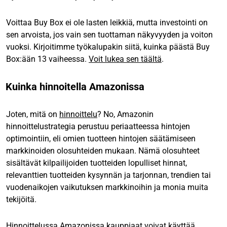
Voittaa Buy Box ei ole lasten leikkiä, mutta investointi on
sen arvoista, jos vain sen tuottaman näkyvyyden ja voiton
vuoksi. Kirjoitimme työkalupakin siitä, kuinka päästä Buy
Box:ään 13 vaiheessa.
Voit lukea sen täältä
.
Kuinka hinnoitella Amazonissa
Joten, mitä on
hinnoittelu
? No, Amazonin
hinnoittelustrategia perustuu periaatteessa hintojen
optimointiin, eli omien tuotteen hintojen säätämiseen
markkinoiden olosuhteiden mukaan. Nämä olosuhteet
sisältävät kilpailijoiden tuotteiden lopulliset hinnat,
relevanttien tuotteiden kysynnän ja tarjonnan, trendien tai
vuodenaikojen vaikutuksen markkinoihin ja monia muita
tekijöitä.
Hinnoittelussa Amazonissa kauppiaat voivat käyttää