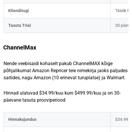
Klienditugi
Täielik F
Tasuta Trial
30 päeva
ChannelMax
Nende veebisaidi kohaselt pakub ChannelMAX kõige
põhjalikumat Amazon Repricer teie nimekirja jaoks paljudes
saitides, nagu Amazon (10 erinevat turuplatse) ja Walmart.
Hinnad ulatuvad $34.99/kuu kuni $499.99/kuu ja on 30-
päevane tasuta prooviperiood
Hinnakujundus
$34.99/k