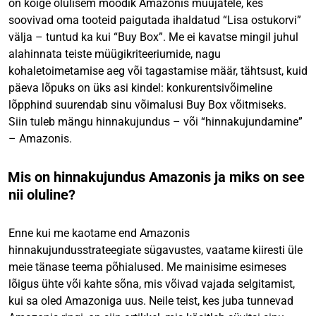
on kõige olulisem mõõdik Amazonis müüjatele, kes
soovivad oma tooteid paigutada ihaldatud “Lisa ostukorvi”
välja – tuntud ka kui “Buy Box”. Me ei kavatse mingil juhul
alahinnata teiste müügikriteeriumide, nagu
kohaletoimetamise aeg või tagastamise määr, tähtsust, kuid
päeva lõpuks on üks asi kindel: konkurentsivõimeline
lõpphind suurendab sinu võimalusi Buy Box võitmiseks.
Siin tuleb mängu hinnakujundus – või “hinnakujundamine”
– Amazonis.
Mis on hinnakujundus Amazonis ja miks on see
nii oluline?
Enne kui me kaotame end Amazonis
hinnakujundusstrateegiate sügavustes, vaatame kiiresti üle
meie tänase teema põhialused. Me mainisime esimeses
lõigus ühte või kahte sõna, mis võivad vajada selgitamist,
kui sa oled Amazoniga uus. Neile teist, kes juba tunnevad