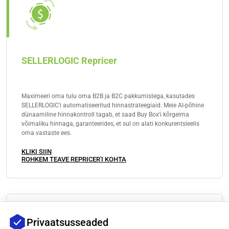
SELLERLOGIC Repricer
Maximeeri oma tulu oma B2B ja B2C pakkumistega, kasutades
SELLERLOGIC'i automatiseeritud hinnastrateegiaid. Meie AI-põhine
dünaamiline hinnakontroll tagab, et saad Buy Box'i kõrgeima
võimaliku hinnaga, garanteerides, et sul on alati konkurentsieelis
oma vastaste ees.
KLIKI SIIN
ROHKEM TEAVE REPRICER'I KOHTA
Privaatsusseaded