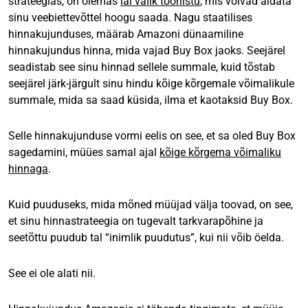
strateegias, on olemas
lai valik tööriistu
, mis võivad aidata
sinu veebiettevõttel hoogu saada. Nagu staatilises
hinnakujunduses, määrab Amazoni dünaamiline
hinnakujundus hinna, mida vajad Buy Box jaoks. Seejärel
seadistab see sinu hinnad sellele summale, kuid tõstab
seejärel järk-järgult sinu hindu kõige kõrgemale võimalikule
summale, mida sa saad küsida, ilma et kaotaksid Buy Box.
Selle hinnakujunduse vormi eelis on see, et sa oled Buy Box
sagedamini, müües samal ajal
kõige kõrgema võimaliku
hinnaga
.
Kuid puuduseks, mida mõned müüjad välja toovad, on see,
et sinu hinnastrateegia on tugevalt tarkvarapõhine ja
seetõttu puudub tal “inimlik puudutus”, kui nii võib öelda.
See ei ole alati nii.