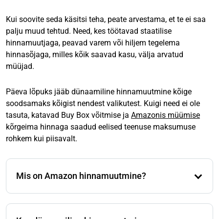
Kui soovite seda käsitsi teha, peate arvestama, et te ei saa
palju muud tehtud. Need, kes töötavad staatilise
hinnamuutjaga, peavad varem või hiljem tegelema
hinnasõjaga, milles kõik saavad kasu, välja arvatud
müüjad.
Päeva lõpuks jääb dünaamiline hinnamuutmine kõige
soodsamaks kõigist nendest valikutest. Kuigi need ei ole
tasuta, katavad Buy Box võitmise ja
Amazonis müümise
kõrgeima hinnaga saadud eelised teenuse maksumuse
rohkem kui piisavalt.
Mis on Amazon hinnamuutmine?
Noh, Amazoni hinnastrateegia põhineb
põhimõtteliselt hinnakujundusel, st oma tootehindade