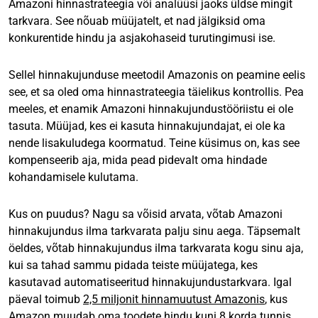
Amazoni hinnastrateegia või analüüsi jaoks üldse mingit
tarkvara. See nõuab müüjatelt, et nad jälgiksid oma
konkurentide hindu ja asjakohaseid turutingimusi ise.
Sellel hinnakujunduse meetodil Amazonis on peamine eelis
see, et sa oled oma hinnastrateegia täielikus kontrollis. Pea
meeles, et enamik Amazoni hinnakujundustööriistu ei ole
tasuta. Müüjad, kes ei kasuta hinnakujundajat, ei ole ka
nende lisakuludega koormatud. Teine küsimus on, kas see
kompenseerib aja, mida pead pidevalt oma hindade
kohandamisele kulutama.
Kus on puudus? Nagu sa võisid arvata, võtab Amazoni
hinnakujundus ilma tarkvarata palju sinu aega. Täpsemalt
öeldes, võtab hinnakujundus ilma tarkvarata kogu sinu aja,
kui sa tahad sammu pidada teiste müüjatega, kes
kasutavad automatiseeritud hinnakujundustarkvara. Igal
päeval toimub
2,5 miljonit hinnamuutust Amazonis
, kus
Amazon muudab oma toodete hindu kuni 8 korda tunnis.