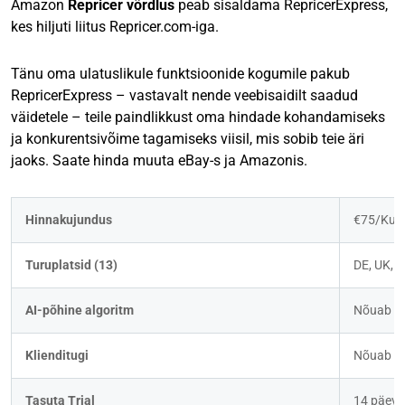
Amazon
Repricer
võrdlus
peab sisaldama
RepricerExpress,
kes hiljuti liitus Repricer.com-iga.
Tänu oma ulatuslikule funktsioonide kogumile pakub
RepricerExpress – vastavalt nende veebisaidilt saadud
väidetele – teile paindlikkust oma hindade kohandamiseks
ja konkurentsivõime tagamiseks viisil, mis sobib teie äri
jaoks. Saate hinda muuta eBay-s ja Amazonis.
Hinnakujundus
€75/Kuu
Turuplatsid (13)
DE, UK, F
AI-põhine algoritm
Nõuab 
P
Klienditugi
Nõuab 
U
Tasuta Trial
14 päeva