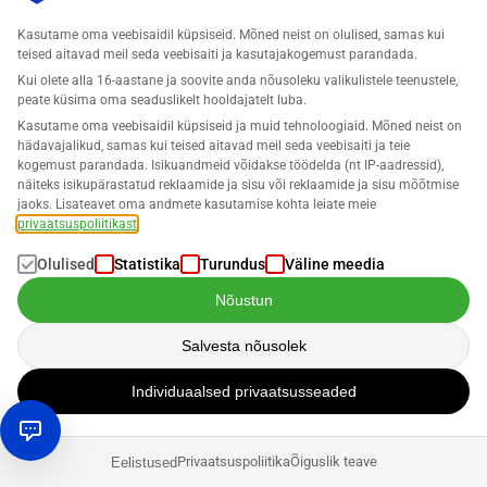
Kasutame oma veebisaidil küpsiseid. Mõned neist on olulised, samas kui
teised aitavad meil seda veebisaiti ja kasutajakogemust parandada.
Kui olete alla 16-aastane ja soovite anda nõusoleku valikulistele teenustele,
SELLERLOGIC Lost & Found Full-Service
peate küsima oma seaduslikelt hooldajatelt luba.
Kasutame oma veebisaidil küpsiseid ja muid tehnoloogiaid. Mõned neist on
hädavajalikud, samas kui teised aitavad meil seda veebisaiti ja teie
kogemust parandada. Isikuandmeid võidakse töödelda (nt IP-aadressid),
Auditeerib iga FBA tehingu ja tuvastab hüvitise nõuded, mis
näiteks isikupärastatud reklaamide ja sisu või reklaamide ja sisu mõõtmise
tulenevad FBA vigadest. Lost & Found haldab täielikku
jaoks. Lisateavet oma andmete kasutamise kohta leiate meie
tagasimakse protseduuri, sealhulgas tõrkeotsingut, nõude
privaatsuspoliitikast
.
esitamise ja suhtlemise Amazoniga. Sul on alati täielik ülevaade
kõigist tagasimaksetest oma Lost & Found Full-Service
Olulised
Statistika
Turundus
Väline meedia
armatuurlaud.
Nõustun
KLIKI SIIN
ROHKEM TEAVE LOST & FOUND KOHTA
Salvesta nõusolek
Individuaalsed privaatsusseaded
Privaatsuspoliitika
Õiguslik teave
Eelistused