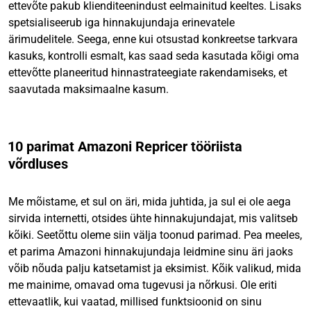
ettevõte pakub klienditeenindust eelmainitud keeltes. Lisaks
spetsialiseerub iga hinnakujundaja erinevatele
ärimudelitele. Seega, enne kui otsustad konkreetse tarkvara
kasuks, kontrolli esmalt, kas saad seda kasutada kõigi oma
ettevõtte planeeritud hinnastrateegiate rakendamiseks, et
saavutada maksimaalne kasum.
10 parimat Amazoni Repricer tööriista
võrdluses
Me mõistame, et sul on äri, mida juhtida, ja sul ei ole aega
sirvida internetti, otsides ühte hinnakujundajat, mis valitseb
kõiki. Seetõttu oleme siin välja toonud parimad. Pea meeles,
et parima Amazoni hinnakujundaja leidmine
sinu äri jaoks
võib nõuda palju katsetamist ja eksimist. Kõik valikud, mida
me mainime, omavad oma tugevusi ja nõrkusi. Ole eriti
ettevaatlik, kui vaatad, millised funktsioonid on sinu