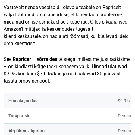
Vastavalt nende veebisaidil olevale teabele on RepriceIt
välja töötanud oma lahenduse, et lahendada probleeme,
mida nad on ise esmakäeliselt kogenud. Olles pikaajalised
Amazon’i müüjad ja keskendudes tugevalt
kliendikesksusele, on nad alati rõõmsad, kui kuulevad ideid
oma klientidelt.
See
Repricer
–
võrreldes
teistega, millest me just rääkisime
– on kindlasti kõige taskukohasem valik. Hinnad ulatuvad
$9.95/kuu kuni $79.95/kuu ja nad pakuvad 30-päevast
tasuta prooviperioodi.
Hinnakujundus
$9.95/ku
Turuplatsid
Demonstr
AI-põhine algoritm
Demonstr