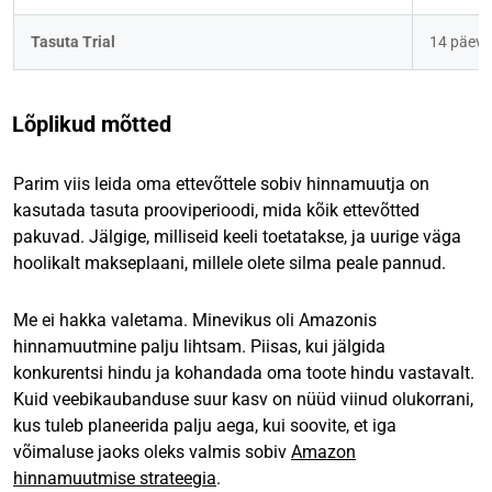
Tasuta Trial
14 päeva
Lõplikud mõtted
Parim viis leida oma ettevõttele sobiv hinnamuutja on
kasutada tasuta prooviperioodi, mida kõik ettevõtted
pakuvad. Jälgige, milliseid keeli toetatakse, ja uurige väga
hoolikalt makseplaani, millele olete silma peale pannud.
Me ei hakka valetama. Minevikus oli Amazonis
hinnamuutmine palju lihtsam. Piisas, kui jälgida
konkurentsi hindu ja kohandada oma toote hindu vastavalt.
Kuid veebikaubanduse suur kasv on nüüd viinud olukorrani,
kus tuleb planeerida palju aega, kui soovite, et iga
võimaluse jaoks oleks valmis sobiv
Amazon
hinnamuutmise strateegia
.