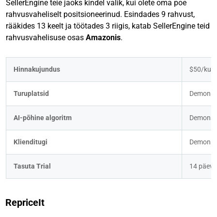
SellerEngine teie jaoks kindel valik, kui olete oma poe
rahvusvaheliselt positsioneerinud. Esindades 9 rahvust,
rääkides 13 keelt ja töötades 3 riigis, katab SellerEngine teid
rahvusvahelisuse osas
Amazonis
.
Hinnakujundus
$50/kuu 
Turuplatsid
Demonstr
AI-põhine algoritm
Demonstr
Klienditugi
Demonstr
Tasuta Trial
14 päeva
RepriceIt