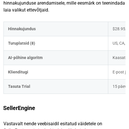
hinnakujunduse arendamisele, mille eesmärk on teenindada
laia valikut ettevõtjaid.
Hinnakujundus
$28.95/K
Turuplatsid (8)
US, CA, UK
AI-põhine algoritm
Kaasatu
Klienditugi
E-post ja
Tasuta Trial
15 päeva
SellerEngine
Vastavalt nende veebisaidil esitatud väidetele on