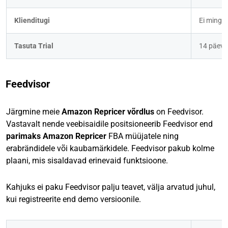
Klienditugi
Ei mingit
Tasuta Trial
14 päeva
Feedvisor
Järgmine meie
Amazon Repricer võrdlus
on Feedvisor.
Vastavalt nende veebisaidile positsioneerib Feedvisor end
parimaks Amazon Repricer
FBA müüjatele ning
erabrändidele või kaubamärkidele. Feedvisor pakub kolme
plaani, mis sisaldavad erinevaid funktsioone.
Kahjuks ei paku Feedvisor palju teavet, välja arvatud juhul,
kui registreerite end demo versioonile.