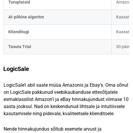
Turuplatsid
Amazon 
AI-põhine algoritm
Kaasatu
Klienditugi
Kaasatu
Tasuta Trial
30 päeva
LogicSale
LogicSale’i abil saate müüa Amazonis ja Ebay’s. Oma sõnul
on LogicSale pakkunud veebikaubanduse ettevõtjatele
esmaklassilist Amazon’i ja eBay hinnakujundust viimase 10
aasta jooksul. Nad on keskendunud lihtsale ja intuitiivsele
kasutamisele ning pidevale, kvaliteetsele klienditoele.
Nende hinnakujundus sõltub esemete arvust ja