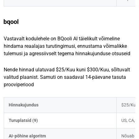
bqool
Vastavalt kodulehele on BQooli AI täielikult võimeline
hindama reaalajas turutingimusi, ennustama võimalikke
tulemusi ja agressiivselt tegema hinnakujunduse otsuseid
Nende hinnad ulatuvad $25/Kuu kuni $300/Kuu, sõltuvalt
valitud plaanist. Samuti on saadaval 14-päevane tasuta
prooviperiood
Hinnakujundus
$25/Kuu
Turuplatsid (9)
US, CA, M
AI-põhine algoritm
Nõuab $