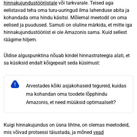
hinnakujundustööriistale
või tarkvarale. Teised aga
eelistavad teha oma turu-uuringud ilma lahenduse abita ja
kohandada oma hindu käsitsi. Mõlemal meetodil on oma
eelised ja puudused. Samuti on oluline märkida, et mitte iga
hinnakujundustööriist ei ole Amazonis sama. Kuid sellest
räägime hiljem.
Üldise alguspunktina nõuab kindel hinnastrateegia alati, et
sa küsiksid endalt kõigepealt seda küsimust:
Arvestades kõiki asjakohaseid tegureid, kuidas
ma kohandan oma toodete lõpphindu
Amazonis, et need müüksid optimaalselt?
Kuigi hinnakujundus on üsna lihtne, on olemas meetodeid,
mis võivad protsessi täiustada, ja mõned
vead