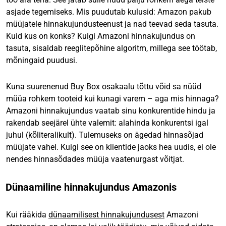
asjade tegemiseks. Mis puudutab kulusid: Amazon pakub
müüjatele hinnakujundusteenust ja nad teevad seda tasuta.
Kuid kus on konks? Kuigi Amazoni hinnakujundus on
tasuta, sisaldab reeglitepõhine algoritm, millega see töötab,
mõningaid puudusi.
Kuna suurenenud Buy Box osakaalu tõttu võid sa nüüd
müüa rohkem tooteid kui kunagi varem – aga mis hinnaga?
Amazoni hinnakujundus vaatab sinu konkurentide hindu ja
rakendab seejärel ühte valemit: alahinda konkurentsi igal
juhul (kõliteralikult). Tulemuseks on ägedad hinnasõjad
müüjate vahel. Kuigi see on klientide jaoks hea uudis, ei ole
nendes hinnasõdades müüja vaatenurgast võitjat.
Dünaamiline hinnakujundus Amazonis
Kui rääkida
dünaamilisest hinnakujundusest
Amazoni