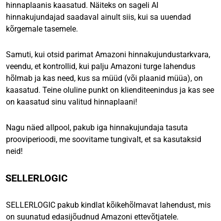
hinnaplaanis kaasatud. Näiteks on sageli AI
hinnakujundajad saadaval ainult siis, kui sa uuendad
kõrgemale tasemele.
Samuti, kui otsid parimat Amazoni hinnakujundustarkvara,
veendu, et kontrollid, kui palju Amazoni turge lahendus
hõlmab ja kas need, kus sa müüd (või plaanid müüa), on
kaasatud. Teine oluline punkt on klienditeenindus ja kas see
on kaasatud sinu valitud hinnaplaani!
Nagu näed allpool, pakub iga hinnakujundaja tasuta
prooviperioodi, me soovitame tungivalt, et sa kasutaksid
neid!
SELLERLOGIC
SELLERLOGIC pakub kindlat kõikehõlmavat lahendust, mis
on suunatud edasijõudnud Amazoni ettevõtjatele.