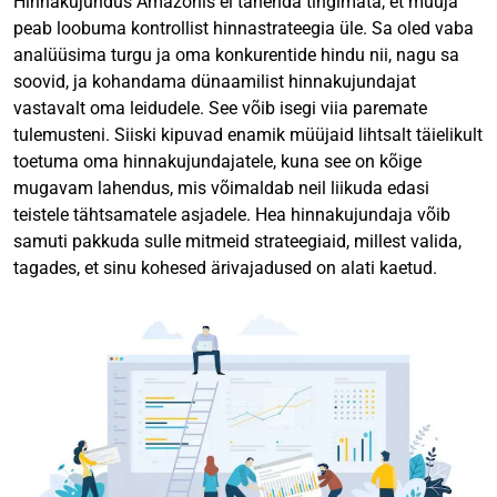
Hinnakujundus Amazonis ei tähenda tingimata, et müüja
peab loobuma kontrollist hinnastrateegia üle. Sa oled vaba
analüüsima turgu ja oma konkurentide hindu nii, nagu sa
soovid, ja kohandama dünaamilist hinnakujundajat
vastavalt oma leidudele. See võib isegi viia paremate
tulemusteni. Siiski kipuvad enamik müüjaid lihtsalt täielikult
toetuma oma hinnakujundajatele, kuna see on kõige
mugavam lahendus, mis võimaldab neil liikuda edasi
teistele tähtsamatele asjadele. Hea hinnakujundaja võib
samuti pakkuda sulle mitmeid strateegiaid, millest valida,
tagades, et sinu kohesed ärivajadused on alati kaetud.