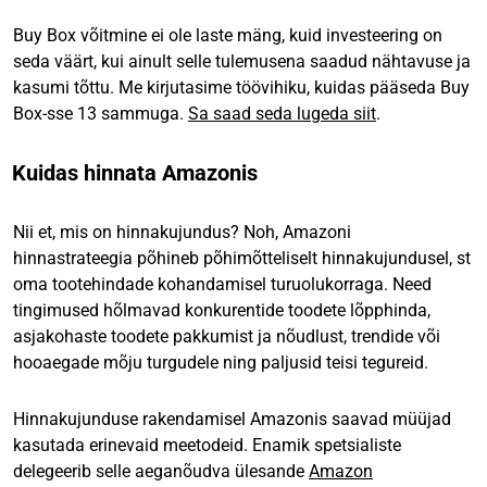
Buy Box võitmine ei ole laste mäng, kuid investeering on
seda väärt, kui ainult selle tulemusena saadud nähtavuse ja
kasumi tõttu. Me kirjutasime töövihiku, kuidas pääseda Buy
Box-sse 13 sammuga.
Sa saad seda lugeda siit
.
Kuidas hinnata Amazonis
Nii et, mis on hinnakujundus? Noh, Amazoni
hinnastrateegia põhineb põhimõtteliselt hinnakujundusel, st
oma tootehindade kohandamisel turuolukorraga. Need
tingimused hõlmavad konkurentide toodete lõpphinda,
asjakohaste toodete pakkumist ja nõudlust, trendide või
hooaegade mõju turgudele ning paljusid teisi tegureid.
Hinnakujunduse rakendamisel Amazonis saavad müüjad
kasutada erinevaid meetodeid. Enamik spetsialiste
delegeerib selle aeganõudva ülesande
Amazon