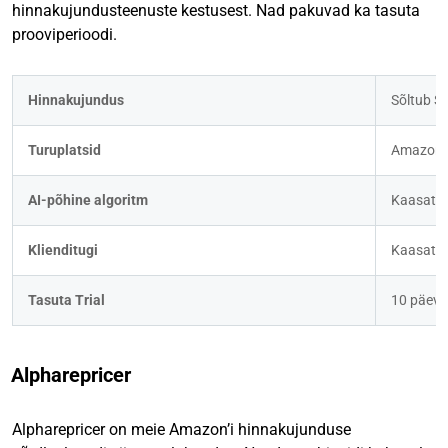
hinnakujundusteenuste kestusest. Nad pakuvad ka tasuta
prooviperioodi.
Hinnakujundus
Sõltub SK
Turuplatsid
Amazon 
AI-põhine algoritm
Kaasatu
Klienditugi
Kaasatu
Tasuta Trial
10 päeva
Alpharepricer
Alpharepricer on meie Amazon’i hinnakujunduse