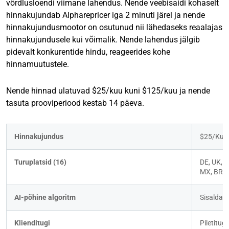
võrdlusloendi viimane lahendus. Nende veebisaidi kohaselt
hinnakujundab Alpharepricer iga 2 minuti järel ja nende
hinnakujundusmootor on osutunud nii lähedaseks reaalajas
hinnakujundusele kui võimalik. Nende lahendus jälgib
pidevalt konkurentide hindu, reageerides kohe
hinnamuutustele.
Nende hinnad ulatuvad $25/kuu kuni $125/kuu ja nende
tasuta prooviperiood kestab 14 päeva.
Hinnakujundus
$25/Kuu
Turuplatsid (16)
DE, UK, FR
MX, BR
AI-põhine algoritm
Sisaldat
Klienditugi
Piletitug