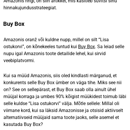
Amazonis ringi, on siin artikkel, mis käsitleb süvitsi sinu
hinnakujundusstrateegiat.
Buy Box
Amazonis oranž või kuldne nupp, millel on silt “Lisa
ostukorvi”, on kõnekeeles tuntud kui
Buy Box
. Sa leiad selle
nupu igal Amazonis toote detailide lehel, kui sirvid
veebiplatvormi.
Kui sa müüd Amazonis, siis oled kindlasti märganud, et
konkurents selle Buy Box ümber on väga tihe. Miks see nii
on? See on sellepärast, et Buy Box saab olla ainult ühel
müüjal korraga ja umbes 90% kõigist müükidest toimub läbi
selle kuldse “Lisa ostukorvi” välja. Mõtle sellele: Millal oli
viimane kord, kui sa läksid Amazonisse ja otsisid aktiivselt
alternatiivseid müüjaid sama toote jaoks, selle asemel et
kasutada Buy Box?