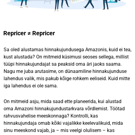
Repricer ≠ Repricer
Sa oled alustamas hinnakujundusega Amazonis, kuid ei tea,
kust alustada? On mitmeid küsimusi seoses sellega, millist
tüüpi hinnakujundajat sa peaksid oma äri jaoks saama.
Nagu me juba arutasime, on dünaamiline hinnakujunduse
lahendus valik, mis pakub kõige rohkem eeliseid. Kuid mitte
iga lahendus ei ole sama.
On mitmeid asju, mida saad ette planeerida, kui alustad
oma Amazoni hinnakujundustarkvara võrdlemist. Töötad
rahvusvahelise meeskonnaga? Kontrolli, kas
hinnakujundaja omab kõiki vajalikke keelevalikuid, mida
sinu meeskond vajab, ja – mis veelgi olulisem – kas