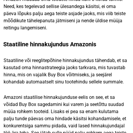
Need, kes tegelevad sellise ülesandega käsitsi, ei oma
päeva lõpuks palju aega teiste asjade jaoks, mis viib teiste
mõõdikute tähelepanuta jätmiseni ja nende üldise müüja
reitingu langemiseni.
Staatiline hinnakujundus Amazonis
Staatiline või reeglitepõhine hinnakujundus tähendab, et sa
kasutad oma hinnastrateegia jaoks tarkvara, mis tuvastab
hinna, mis on vajalik Buy Box võitmiseks, ja seejärel
kohandab automaatselt sinu tootehindu sellele summale.
Amazoni staatilise hinnakujunduse eelis on see, et sa
võidad Buy Box sagedamini kui varem ja seetõttu suudad
müüa rohkem tooteid. Lisaks ei pea sa enam kulutama
palju tunde päevas oma hindade käsitsi kohandamisele, et
konkurentsiga sammu pidada, vaid lased hinnakujundajal
töö ära teha. See jätab sulle nüüd palju rohkem aega teiste