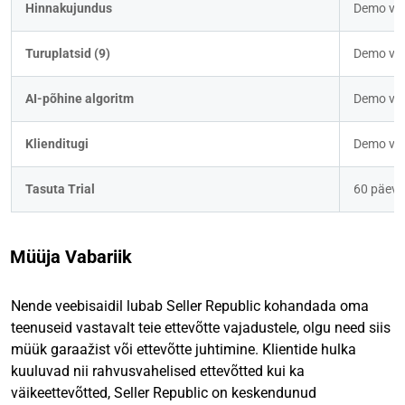
Hinnakujundus
Demo vaj
Turuplatsid (9)
Demo vaj
AI-põhine algoritm
Demo vaj
Klienditugi
Demo vaj
Tasuta Trial
60 päeva
Müüja Vabariik
Nende veebisaidil lubab Seller Republic kohandada oma
teenuseid vastavalt teie ettevõtte vajadustele, olgu need siis
müük garaažist või ettevõtte juhtimine. Klientide hulka
kuuluvad nii rahvusvahelised ettevõtted kui ka
väikeettevõtted, Seller Republic on keskendunud