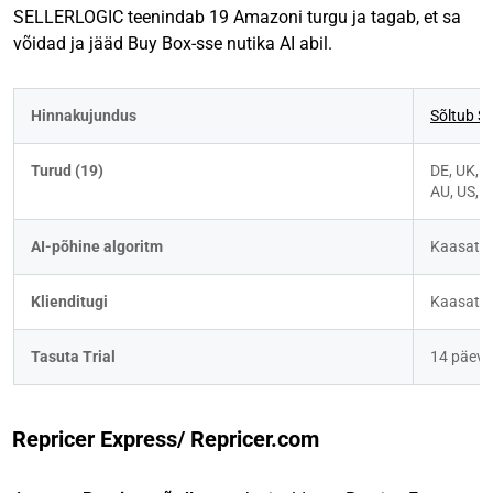
SELLERLOGIC teenindab 19 Amazoni turgu ja tagab, et sa
võidad ja jääd Buy Box-sse nutika AI abil.
Hinnakujundus
Sõltub SK
Turud (19)
DE, UK, FR
AU, US, 
AI-põhine algoritm
Kaasatu
Klienditugi
Kaasatu
Tasuta Trial
14 päeva
Repricer Express/ Repricer.com